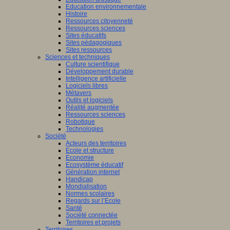
Education environnementale
Histoire
Ressources citoyenneté
Ressources sciences
Sites éducatifs
Sites pédagogiques
Sites ressources
Sciences et techniques
Culture scientifique
Développement durable
Intelligence artificielle
Logiciels libres
Métavers
Outils et logiciels
Réalité augmentée
Ressources sciences
Robotique
Technologies
Société
Acteurs des territoires
Ecole et structure
Economie
Ecosystème éducatif
Génération internet
Handicap
Mondialisation
Normes scolaires
Regards sur l’Ecole
Santé
Société connectée
Territoires et projets
Territoires