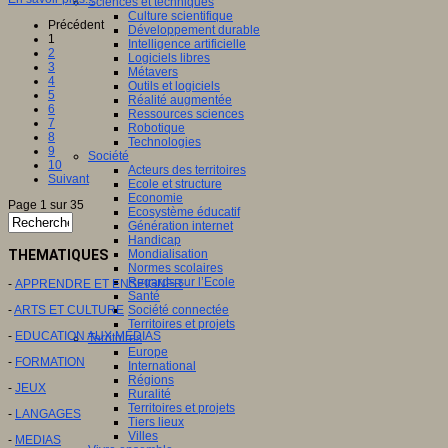
Sciences et techniques
Culture scientifique
Précédent
Développement durable
1
Intelligence artificielle
2
Logiciels libres
3
Métavers
4
Outils et logiciels
5
Réalité augmentée
6
Ressources sciences
7
Robotique
8
Technologies
9
Société
10
Acteurs des territoires
Suivant
Ecole et structure
Economie
Page 1 sur 35
Ecosystème éducatif
Génération internet
Handicap
THEMATIQUES
Mondialisation
Normes scolaires
Regards sur l’Ecole
-
APPRENDRE ET ENSEIGNER
Santé
-
ARTS ET CULTURE
Société connectée
Territoires et projets
-
EDUCATION AUX MEDIAS
Territoires
Europe
-
FORMATION
International
Régions
-
JEUX
Ruralité
Territoires et projets
-
LANGAGES
Tiers lieux
Villes
-
MEDIAS