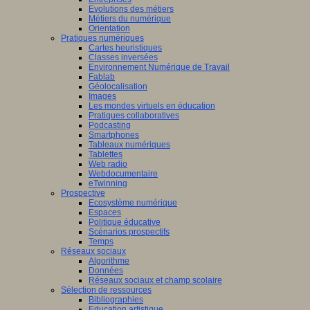
Evolutions des métiers
Métiers du numérique
Orientation
Pratiques numériques
Cartes heuristiques
Classes inversées
Environnement Numérique de Travail
Fablab
Géolocalisation
Images
Les mondes virtuels en éducation
Pratiques collaboratives
Podcasting
Smartphones
Tableaux numériques
Tablettes
Web radio
Webdocumentaire
eTwinning
Prospective
Ecosystème numérique
Espaces
Politique éducative
Scénarios prospectifs
Temps
Réseaux sociaux
Algorithme
Données
Réseaux sociaux et champ scolaire
Sélection de ressources
Bibliographies
Education artistique