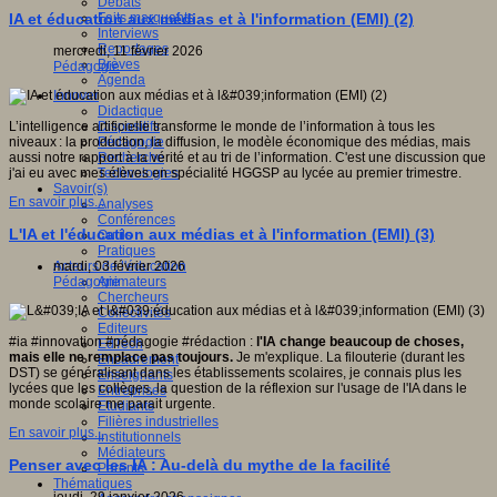
Débats
Faits marquants
IA et éducation aux médias et à l'information (EMI) (2)
Interviews
Reportages
mercredi, 11 février 2026
Brèves
Pédagogie
Agenda
Innover
Didactique
Dispositifs
L’intelligence artificielle transforme le monde de l’information à tous les
Pédagogie
niveaux : la production, la diffusion, le modèle économique des médias, mais
Recherche
aussi notre rapport à la vérité et au tri de l’information. C'est une discussion que
Technologies
j'ai eu avec mes élèves en spécialité HGGSP au lycée au premier trimestre.
Savoir(s)
En savoir plus...
Analyses
Conférences
L'IA et l'éducation aux médias et à l'information (EMI) (3)
Outils
Pratiques
Acteurs de l'éducation
mardi, 03 février 2026
Animateurs
Pédagogie
Chercheurs
Collectivités
Editeurs
#ia #innovation #pédagogie #rédaction :
l'IA change beaucoup de choses,
EdTech
mais elle ne remplace pas toujours.
Je m'explique. La filouterie (durant les
Encadrement
DST) se généralisant dans les établissements scolaires, je connais plus les
Enseignants
lycées que les collèges, la question de la réflexion sur l'usage de l'IA dans le
Entreprises
monde scolaire me parait urgente.
Etudiants
Filières industrielles
En savoir plus...
Institutionnels
Médiateurs
Penser avec les IA : Au-delà du mythe de la facilité
Parents
Thématiques