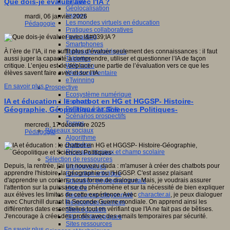
Fablab
Que dois-je évaluer avec l'IA ?
Géolocalisation
Images
mardi, 06 janvier 2026
Les mondes virtuels en éducation
Pédagogie
Pratiques collaboratives
Podcasting
Smartphones
Tableaux numériques
À l’ère de l’IA, il ne suffit plus d’évaluer seulement des connaissances : il faut
Tablettes
aussi juger la capacité à comprendre, utiliser et questionner l’IA de façon
Web radio
critique. L’enjeu est de déplacer une partie de l’évaluation vers ce que les
Webdocumentaire
élèves savent faire
avec
et
sur
l’IA.
eTwinning
En savoir plus...
Prospective
Ecosystème numérique
IA et éducation : le chatbot en HG et HGGSP- Histoire-
Espaces
Politique éducative
Géographie, Géopolitique et Sciences Politiques-
Scénarios prospectifs
Temps
mercredi, 17 décembre 2025
Réseaux sociaux
Pédagogie
Algorithme
Données
Réseaux sociaux et champ scolaire
Sélection de ressources
Depuis, la rentrée, j'ai un nouveau dada : m'amuser à créer des chatbots pour
Bibliographies
apprendre l'histoire, la géographie ou l'HGGSP. C'est assez plaisant
Education artistique
d'apprendre un contenu sous forme de dialogue. Mais, je voudrais assurer
Education environnementale
l'attention sur la puissance du phénomène et sur la nécessité de bien expliquer
Histoire
aux élèves les limites de cette expérience. Avec
character.ai
, je peux dialoguer
Ressources citoyenneté
avec Churchill durant la Seconde Guerre mondiale. On apprend ainsi les
Ressources sciences
différentes dates essentielles tout en vérifiant que l'IA ne fait pas de bêtises.
Sites éducatifs
J'encourage à créer des profils avec des emails temporaires par sécurité.
Sites pédagogiques
Sites ressources
En savoir plus...