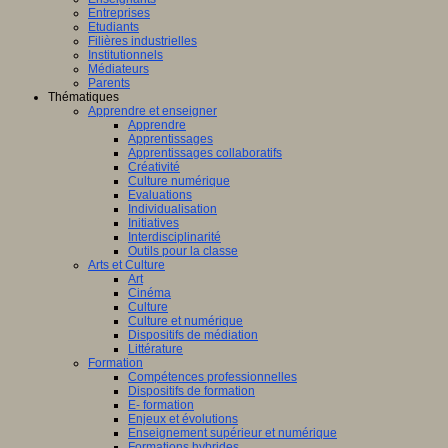
Entreprises
Etudiants
Filières industrielles
Institutionnels
Médiateurs
Parents
Thématiques
Apprendre et enseigner
Apprendre
Apprentissages
Apprentissages collaboratifs
Créativité
Culture numérique
Evaluations
Individualisation
Initiatives
Interdisciplinarité
Outils pour la classe
Arts et Culture
Art
Cinéma
Culture
Culture et numérique
Dispositifs de médiation
Littérature
Formation
Compétences professionnelles
Dispositifs de formation
E- formation
Enjeux et évolutions
Enseignement supérieur et numérique
Formations hybrides