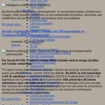
Jeux 4/12 ans
Jeux sérieux
Jeux vidéo
Langages
#ia #innovation #évaluation #changement : le mouvement actuel, j'hésite pour
Ecriture
l'image, entre tsunami, avalanche ou tout simplement révolution, nécessite une
Humour
redéfinition des priorités qu'on doit évaluer dans nos matières.
Langue orale
Langues vivantes
En savoir plus...
Lecture
Programmation
Année numérique 2026 : l’essor de l’IA agentique et
Médias
l’indispensable cybersécurité
Compétences informationnelles
Culture des médias
vendredi, 09 janvier 2026
Curation
Débats
Droits
Education aux médias
Information et nouveaux médias
Identité numérique
Internet responsable
Par David FAYON : Comme chaque début d’année vient le temps du billet
Littératie numérique
sur l’année numérique.
Publication
Réseaux sociaux
"
Il s’agit à la fois d’une prise de recul sur l’année qui vient de s’écouler mais
Métiers
aussi une projection sur l’année 2026 qui débute.
En 2025, le mot numérique
Entrepreneuriat
a été IA agentique
. Il succède à IA frugale (2024) et IA générative (2023). L’IA
Entreprises
agentique est la phase active de l’IA générative.
Elle prend des décisions
Evolutions des métiers
autonomes pour atteindre un but
. Suivent détox numérique (2e) pour ne pas
Métiers du numérique
être esclave des écrans et dégafamisation (3e) qui est une prise de conscience
Orientation
quoiqu’un peu tardive de notre dépendance aux solutions numériques
Pratiques numériques
américaines (et chinoises également).
Cartes heuristiques
Classes inversées
En savoir plus...
Environnement Numérique de Travail