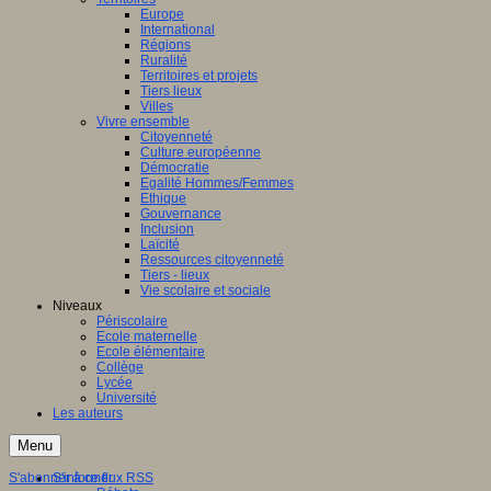
Europe
International
Régions
Ruralité
Territoires et projets
Tiers lieux
Villes
Vivre ensemble
Citoyenneté
Culture européenne
Démocratie
Egalité Hommes/Femmes
Ethique
Gouvernance
Inclusion
Laïcité
Ressources citoyenneté
Tiers - lieux
Vie scolaire et sociale
Niveaux
Périscolaire
Ecole maternelle
Ecole élémentaire
Collège
Lycée
Université
Les auteurs
Menu
S'abonner à ce flux RSS
S'informer