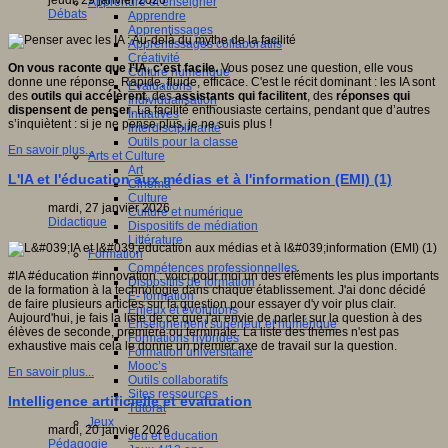
jeudi, 29 janvier 2026
Apprendre et enseigner
Débats
Apprendre
Apprentissages
Apprentissages collaboratifs
Créativité
On vous raconte que l'IA, c'est facile.
Vous posez une question, elle vous
Culture numérique
donne une réponse. Rapide, fluide, efficace. C'est le récit dominant : les IA sont
Evaluations
des
outils qui accélèrent
, des
assistants qui facilitent
, des
réponses qui
Individualisation
dispensent de penser
. La facilité enthousiaste certains, pendant que d’autres
Initiatives
s’inquiètent : si je ne pense plus, je ne suis plus !
Interdisciplinarité
Outils pour la classe
En savoir plus...
Arts et Culture
Art
L'IA et l'éducation aux médias et à l'information (EMI) (1)
Cinéma
Culture
mardi, 27 janvier 2026
Culture et numérique
Didactique
Dispositifs de médiation
Littérature
Formation
Compétences professionnelles
#IA #éducation #innovation : voici pour moi un des éléments les plus importants
Dispositifs de formation
de la formation à la technologie dans chaque établissement. J'ai donc décidé
E- formation
de faire plusieurs articles sur la question pour essayer d'y voir plus clair.
Enjeux et évolutions
Aujourd'hui, je fais la liste de ce que j'ai envie de parler sur la question à des
Enseignement supérieur et numérique
élèves de seconde, première ou terminale. La liste des thèmes n'est pas
Formations hybrides
exhaustive mais cela le donne un premier axe de travail sur la question.
Formation universitaire
Mooc’s
En savoir plus...
Outils collaboratifs
Sites ressources
Intelligence artificielle et évaluation
Tutorat
Jeux
mardi, 20 janvier 2026
Jeu et éducation
Pédagogie