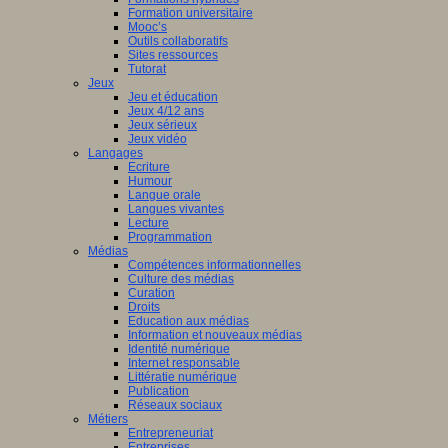
Formation universitaire
Mooc’s
Outils collaboratifs
Sites ressources
Tutorat
Jeux
Jeu et éducation
Jeux 4/12 ans
Jeux sérieux
Jeux vidéo
Langages
Ecriture
Humour
Langue orale
Langues vivantes
Lecture
Programmation
Médias
Compétences informationnelles
Culture des médias
Curation
Droits
Education aux médias
Information et nouveaux médias
Identité numérique
Internet responsable
Littératie numérique
Publication
Réseaux sociaux
Métiers
Entrepreneuriat
Entreprises