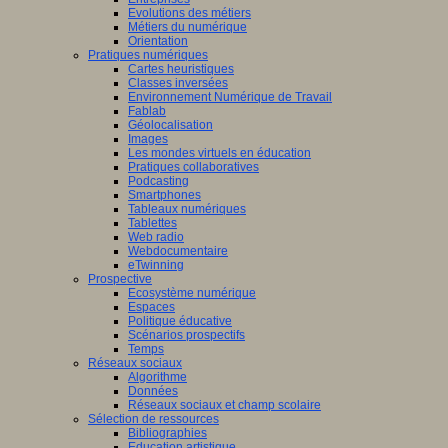
Evolutions des métiers
Métiers du numérique
Orientation
Pratiques numériques
Cartes heuristiques
Classes inversées
Environnement Numérique de Travail
Fablab
Géolocalisation
Images
Les mondes virtuels en éducation
Pratiques collaboratives
Podcasting
Smartphones
Tableaux numériques
Tablettes
Web radio
Webdocumentaire
eTwinning
Prospective
Ecosystème numérique
Espaces
Politique éducative
Scénarios prospectifs
Temps
Réseaux sociaux
Algorithme
Données
Réseaux sociaux et champ scolaire
Sélection de ressources
Bibliographies
Education artistique