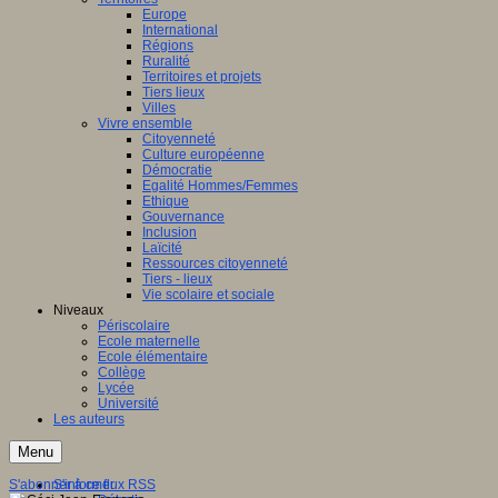
Europe
International
Régions
Ruralité
Territoires et projets
Tiers lieux
Villes
Vivre ensemble
Citoyenneté
Culture européenne
Démocratie
Egalité Hommes/Femmes
Ethique
Gouvernance
Inclusion
Laïcité
Ressources citoyenneté
Tiers - lieux
Vie scolaire et sociale
Niveaux
Périscolaire
Ecole maternelle
Ecole élémentaire
Collège
Lycée
Université
Les auteurs
Menu
S'abonner à ce flux RSS
S'informer