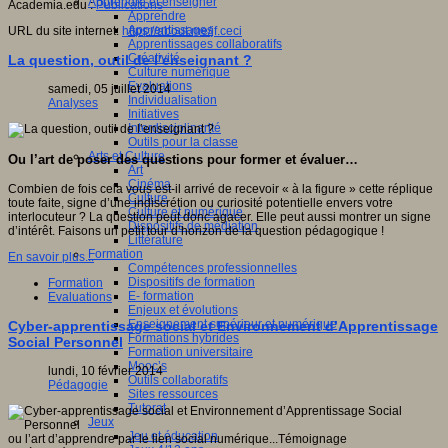
Apprendre et enseigner
Academia.edu :
Publications
Apprendre
Apprentissages
URL du site internet:
https://about.me/jf.ceci
Apprentissages collaboratifs
Créativité
La question, outil de l’enseignant ?
Culture numérique
Evaluations
samedi, 05 juillet 2014
Individualisation
Analyses
Initiatives
Interdisciplinarité
Outils pour la classe
Arts et Culture
Ou l’art de poser des questions pour former et évaluer…
Art
Cinéma
Combien de fois cela vous est-il arrivé de recevoir « à la figure » cette réplique
Culture
toute faite, signe d’une indiscrétion ou curiosité potentielle envers votre
Culture et numérique
interlocuteur ? La question peut donc agacer. Elle peut aussi montrer un signe
Dispositifs de médiation
d’intérêt. Faisons un petit tour d’horizon de la question pédagogique !
Littérature
Formation
En savoir plus...
Compétences professionnelles
Dispositifs de formation
Formation
E- formation
Evaluations
Enjeux et évolutions
Enseignement supérieur et numérique
Cyber-apprentissage social et Environnement d’Apprentissage
Formations hybrides
Social Personnel
Formation universitaire
Mooc’s
lundi, 10 février 2014
Outils collaboratifs
Pédagogie
Sites ressources
Tutorat
Jeux
Jeu et éducation
ou l’art d’apprendre par le lien social numérique...Témoignage