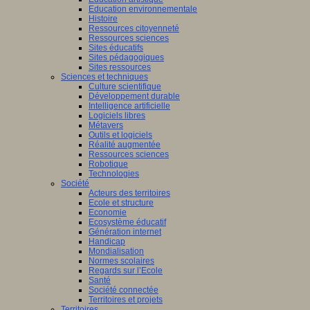
Education environnementale
Histoire
Ressources citoyenneté
Ressources sciences
Sites éducatifs
Sites pédagogiques
Sites ressources
Sciences et techniques
Culture scientifique
Développement durable
Intelligence artificielle
Logiciels libres
Métavers
Outils et logiciels
Réalité augmentée
Ressources sciences
Robotique
Technologies
Société
Acteurs des territoires
Ecole et structure
Economie
Ecosystème éducatif
Génération internet
Handicap
Mondialisation
Normes scolaires
Regards sur l’Ecole
Santé
Société connectée
Territoires et projets
Territoires