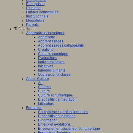
Entreprises
Etudiants
Filières industrielles
Institutionnels
Médiateurs
Parents
Thématiques
Apprendre et enseigner
Apprendre
Apprentissages
Apprentissages collaboratifs
Créativité
Culture numérique
Evaluations
Individualisation
Initiatives
Interdisciplinarité
Outils pour la classe
Arts et Culture
Art
Cinéma
Culture
Culture et numérique
Dispositifs de médiation
Littérature
Formation
Compétences professionnelles
Dispositifs de formation
E- formation
Enjeux et évolutions
Enseignement supérieur et numérique
Formations hybrides