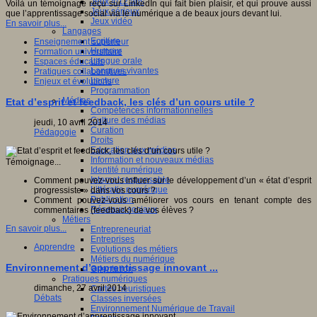
Jeux 4/12 ans
Voilà un témoignage reçu sur LinkedIn qui fait bien plaisir, et qui prouve aussi
Jeux sérieux
que l’apprentissage social via le numérique a de beaux jours devant lui.
Jeux vidéo
En savoir plus...
Langages
Ecriture
Enseignement supérieur
Humour
Formation universitaire
Langue orale
Espaces éducatifs
Langues vivantes
Pratiques collaboratives
Lecture
Enjeux et évolutions
Programmation
Médias
Etat d’esprit et feedback, les clés d’un cours utile ?
Compétences informationnelles
Culture des médias
jeudi, 10 avril 2014
Curation
Pédagogie
Droits
Education aux médias
Information et nouveaux médias
Témoignage...
Identité numérique
Internet responsable
Comment pouvez-vous influer sur le développement d’un « état d’esprit
Littératie numérique
progressiste » dans vos cours ?
Publication
Comment pouvez-vous améliorer vos cours en tenant compte des
Réseaux sociaux
commentaires (feedback) de vos élèves ?
Métiers
En savoir plus...
Entrepreneuriat
Entreprises
Apprendre
Evolutions des métiers
Métiers du numérique
Environnement d’apprentissage innovant ...
Orientation
Pratiques numériques
dimanche, 27 avril 2014
Cartes heuristiques
Débats
Classes inversées
Environnement Numérique de Travail