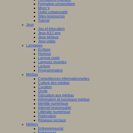
Formation universitaire
Mooc’s
Outils collaboratifs
Sites ressources
Tutorat
Jeux
Jeu et éducation
Jeux 4/12 ans
Jeux sérieux
Jeux vidéo
Langages
Ecriture
Humour
Langue orale
Langues vivantes
Lecture
Programmation
Médias
Compétences informationnelles
Culture des médias
Curation
Droits
Education aux médias
Information et nouveaux médias
Identité numérique
Internet responsable
Littératie numérique
Publication
Réseaux sociaux
Métiers
Entrepreneuriat
Entreprises