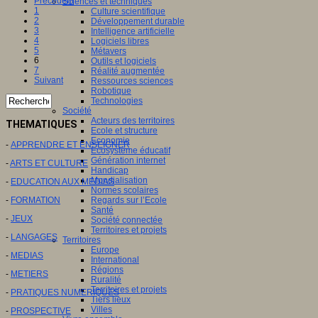
Précédent
Sciences et techniques
1
Culture scientifique
2
Développement durable
3
Intelligence artificielle
4
Logiciels libres
5
Métavers
6
Outils et logiciels
7
Réalité augmentée
Suivant
Ressources sciences
Robotique
Technologies
Société
Acteurs des territoires
THEMATIQUES
Ecole et structure
Economie
-
APPRENDRE ET ENSEIGNER
Ecosystème éducatif
Génération internet
-
ARTS ET CULTURE
Handicap
Mondialisation
-
EDUCATION AUX MEDIAS
Normes scolaires
Regards sur l’Ecole
-
FORMATION
Santé
-
JEUX
Société connectée
Territoires et projets
-
LANGAGES
Territoires
Europe
-
MEDIAS
International
Régions
-
METIERS
Ruralité
Territoires et projets
-
PRATIQUES NUMERIQUES
Tiers lieux
Villes
-
PROSPECTIVE