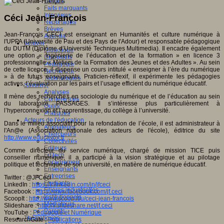
Débats
Faits marquants
Interviews
Céci Jean-François
Reportages
Brèves
Jean-François CECI est enseignant en Humanités et culture numérique à
Agenda
l'UPPA (Université de Pau et des Pays de l'Adour) et responsable pédagogique
Innover
du DUTM (Diplôme d’Université Techniques Multimedia). Il encadre également
Didactique
une option « Ingénierie de l’éducation et de la formation » en licence 3
Dispositifs
professionnelle « Métiers de la Formation des Jeunes et des Adultes ». Au sein
Pédagogie
de cette licence, il dispense un cours intitulé « enseigner à l’ère du numérique
Recherche
» à de futurs enseignants. Praticien-réflexif, il expérimente les pédagogies
Technologies
actives, l’évaluation par les pairs et l’usage efficient du numérique éducatif.
Savoir(s)
Analyses
Il mène des recherches en sociologie du numérique et de l’éducation au sein
Conférences
du laboratoire PASSAGES. Il s’intéresse plus particulièrement à
Outils
l’hyperconnexion et l’apprentissage, du collège à l’université.
Pratiques
Acteurs de l'éducation
Dans le milieu associatif pour la refondation de l’école, il est administrateur à
Animateurs
l'An@e (Association nationale des acteurs de l'école), éditrice du site
Chercheurs
http://www.educavox.fr
Collectivités
Editeurs
Comme directeur du service numérique, chargé de mission TICE puis
EdTech
conseiller numérique, il a participé à la vision stratégique et au pilotage
Encadrement
politique et technique de son université, en matière de numérique éducatif.
Enseignants
Entreprises
Twitter : @JFCeci
Etudiants
LinkedIn :
https://fr.linkedin.com/in/jfceci
Filières industrielles
Facebook :
https://www.facebook.com/jf.ceci
Institutionnels
ScoopIt :
http://www.scoop.it/u/ceci-jean-francois
Médiateurs
Slideshare :
http://fr.slideshare.net/jf.ceci
Parents
YouTube :
Pédagogie et Numérique
Thématiques
ResearchGate :
Publications