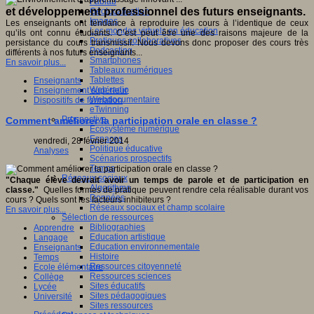
Fablab
et développement professionnel des futurs enseignants.
Géolocalisation
Images
Les enseignants ont tendance à reproduire les cours à l’identique de ceux
Les mondes virtuels en éducation
qu’ils ont connu étudiants. C’est peut être une des raisons majeure de la
Pratiques collaboratives
persistance du cours transmissif. Nous devons donc proposer des cours très
Podcasting
différents à nos futurs enseignants...
Smartphones
En savoir plus...
Tableaux numériques
Tablettes
Enseignants
Web radio
Enseignement supérieur
Webdocumentaire
Dispositifs de formation
eTwinning
Prospective
Comment améliorer la participation orale en classe ?
Ecosystème numérique
Espaces
vendredi, 28 février 2014
Politique éducative
Analyses
Scénarios prospectifs
Temps
Réseaux sociaux
"Chaque élève devrait avoir un temps de parole et de participation en
Algorithme
classe."
Quelles formes de pratique peuvent rendre cela réalisable durant vos
Données
cours ? Quels sont les facteurs inhibiteurs ?
Réseaux sociaux et champ scolaire
En savoir plus...
Sélection de ressources
Bibliographies
Apprendre
Education artistique
Langage
Education environnementale
Enseignants
Histoire
Temps
Ressources citoyenneté
Ecole élémentaire
Ressources sciences
Collège
Sites éducatifs
Lycée
Sites pédagogiques
Université
Sites ressources