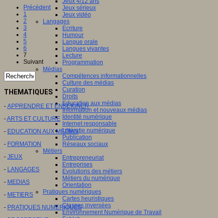
Jeux 4/12 ans
Précédent
Jeux sérieux
1
Jeux vidéo
2
Langages
3
Ecriture
4
Humour
5
Langue orale
6
Langues vivantes
7
Lecture
Suivant
Programmation
Médias
Compétences informationnelles
Culture des médias
Curation
THEMATIQUES
Droits
Education aux médias
-
APPRENDRE ET ENSEIGNER
Information et nouveaux médias
Identité numérique
-
ARTS ET CULTURE
Internet responsable
Littératie numérique
-
EDUCATION AUX MEDIAS
Publication
Réseaux sociaux
-
FORMATION
Métiers
-
JEUX
Entrepreneuriat
Entreprises
-
LANGAGES
Evolutions des métiers
Métiers du numérique
-
MEDIAS
Orientation
Pratiques numériques
-
METIERS
Cartes heuristiques
Classes inversées
-
PRATIQUES NUMERIQUES
Environnement Numérique de Travail