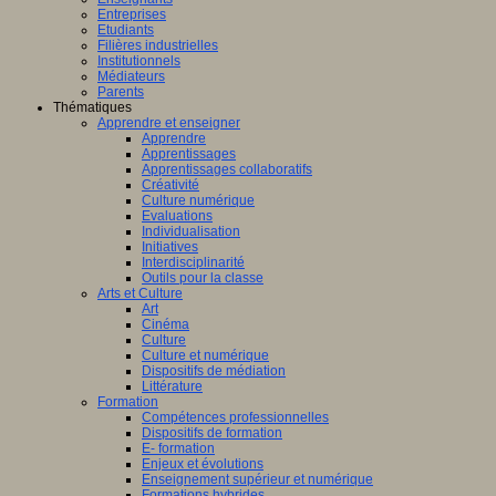
Entreprises
Etudiants
Filières industrielles
Institutionnels
Médiateurs
Parents
Thématiques
Apprendre et enseigner
Apprendre
Apprentissages
Apprentissages collaboratifs
Créativité
Culture numérique
Evaluations
Individualisation
Initiatives
Interdisciplinarité
Outils pour la classe
Arts et Culture
Art
Cinéma
Culture
Culture et numérique
Dispositifs de médiation
Littérature
Formation
Compétences professionnelles
Dispositifs de formation
E- formation
Enjeux et évolutions
Enseignement supérieur et numérique
Formations hybrides