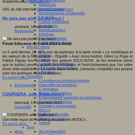
Apprendre et enseigner
Academia.edu :
Publications
Apprendre
Apprentissages
URL du site internet:
https://about.me/jf.ceci
Apprentissages collaboratifs
Créativité
Ne sera pas prof 3.0 qui veut !
Culture numérique
Evaluations
vendredi, 18 avril 2014
Individualisation
Reportages
Initiatives
Interdisciplinarité
Outils pour la classe
Forum Educavox du 5 avril 2014 à Arsac
Arts et Culture
Art
Le 5 avril dernier, j'ai eu la joie de participer à la table ronde « Le numérique et
Cinéma
les valeurs de la République – l'Egalité » Avec Anne Andrist, Gilles Le Page et
Culture
Patrick Figeac lors du forum des auteurs EDUCAVOX. Je les remercie (ainsi
Culture et numérique
que le public) pour la qualité des échanges et l'enrichissement que l'on retire
Dispositifs de médiation
d'une telle expérience. Le calme étant revenu, j'aimerais compléter nos propos
Littérature
avec les quelques idées ci-dessous :
Formation
En savoir plus...
Compétences professionnelles
Dispositifs de formation
Enseignants
E- formation
Enjeux et évolutions
COURSERA, with Distinction !
Enseignement supérieur et numérique
Formations hybrides
mercredi, 13 novembre 2013
Formation universitaire
Dispositifs
Mooc’s
Outils collaboratifs
Sites ressources
Une belle leçon de marketing au pays des MOOCs...
Tutorat
En savoir plus...
Jeux
Jeu et éducation
Mooc