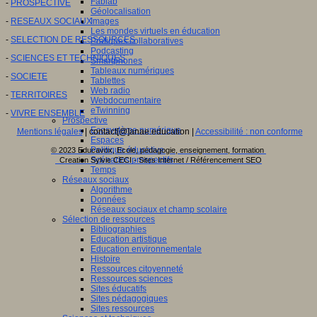
Fablab
-
PROSPECTIVE
Géolocalisation
Images
-
RESEAUX SOCIAUX
Les mondes virtuels en éducation
-
SELECTION DE RESSOURCES
Pratiques collaboratives
Podcasting
-
SCIENCES ET TECHNIQUES
Smartphones
Tableaux numériques
-
SOCIETE
Tablettes
Web radio
-
TERRITOIRES
Webdocumentaire
eTwinning
-
VIVRE ENSEMBLE
Prospective
Ecosystème numérique
Mentions légales
| contact[@]anae.education |
Accessibilité : non conforme
Espaces
Politique éducative
© 2023 Educavox, Ecole, pédagogie, enseignement, formation
Scénarios prospectifs
Creation Sylvie CECI - Sites Internet / Référencement SEO
Temps
Réseaux sociaux
Algorithme
Données
Réseaux sociaux et champ scolaire
Sélection de ressources
Bibliographies
Education artistique
Education environnementale
Histoire
Ressources citoyenneté
Ressources sciences
Sites éducatifs
Sites pédagogiques
Sites ressources