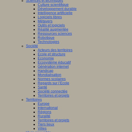
Sciences et techniques
Culture scientifique
Développement durable
Intelligence artificielle
Logiciels libres
Métavers
Outils et logiciels
Réalité augmentée
Ressources sciences
Robotique
Technologies
Société
Acteurs des territoires
Ecole et structure
Economie
Ecosystème éducatif
Génération internet
Handicap
Mondialisation
Normes scolaires
Regards sur l’Ecole
Santé
Société connectée
Territoires et projets
Territoires
Europe
International
Régions
Ruralité
Territoires et projets
Tiers lieux
Villes