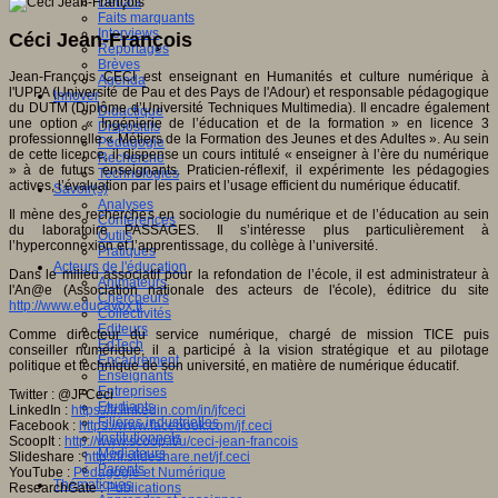
Débats
Faits marquants
Interviews
Céci Jean-François
Reportages
Brèves
Jean-François CECI est enseignant en Humanités et culture numérique à
Agenda
l'UPPA (Université de Pau et des Pays de l'Adour) et responsable pédagogique
Innover
du DUTM (Diplôme d’Université Techniques Multimedia). Il encadre également
Didactique
une option « Ingénierie de l’éducation et de la formation » en licence 3
Dispositifs
professionnelle « Métiers de la Formation des Jeunes et des Adultes ». Au sein
Pédagogie
de cette licence, il dispense un cours intitulé « enseigner à l’ère du numérique
Recherche
» à de futurs enseignants. Praticien-réflexif, il expérimente les pédagogies
Technologies
actives, l’évaluation par les pairs et l’usage efficient du numérique éducatif.
Savoir(s)
Analyses
Il mène des recherches en sociologie du numérique et de l’éducation au sein
Conférences
du laboratoire PASSAGES. Il s’intéresse plus particulièrement à
Outils
l’hyperconnexion et l’apprentissage, du collège à l’université.
Pratiques
Acteurs de l'éducation
Dans le milieu associatif pour la refondation de l’école, il est administrateur à
Animateurs
l'An@e (Association nationale des acteurs de l'école), éditrice du site
Chercheurs
http://www.educavox.fr
Collectivités
Editeurs
Comme directeur du service numérique, chargé de mission TICE puis
EdTech
conseiller numérique, il a participé à la vision stratégique et au pilotage
Encadrement
politique et technique de son université, en matière de numérique éducatif.
Enseignants
Entreprises
Twitter : @JFCeci
Etudiants
LinkedIn :
https://fr.linkedin.com/in/jfceci
Filières industrielles
Facebook :
https://www.facebook.com/jf.ceci
Institutionnels
ScoopIt :
http://www.scoop.it/u/ceci-jean-francois
Médiateurs
Slideshare :
http://fr.slideshare.net/jf.ceci
Parents
YouTube :
Pédagogie et Numérique
Thématiques
ResearchGate :
Publications