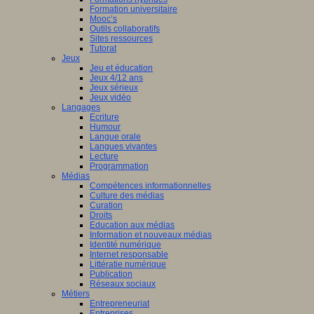
Formation universitaire
Mooc’s
Outils collaboratifs
Sites ressources
Tutorat
Jeux
Jeu et éducation
Jeux 4/12 ans
Jeux sérieux
Jeux vidéo
Langages
Ecriture
Humour
Langue orale
Langues vivantes
Lecture
Programmation
Médias
Compétences informationnelles
Culture des médias
Curation
Droits
Education aux médias
Information et nouveaux médias
Identité numérique
Internet responsable
Littératie numérique
Publication
Réseaux sociaux
Métiers
Entrepreneuriat
Entreprises