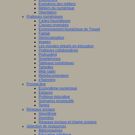
Evolutions des métiers
Métiers du numérique
Orientation
Pratiques numériques
Cartes heuristiques
Classes inversées
Environnement Numérique de Travail
Fablab
Géolocalisation
Images
Les mondes virtuels en éducation
Pratiques collaboratives
Podcasting
Smartphones
Tableaux numériques
Tablettes
Web radio
Webdocumentaire
eTwinning
Prospective
Ecosystème numérique
Espaces
Politique éducative
Scénarios prospectifs
Temps
Réseaux sociaux
Algorithme
Données
Réseaux sociaux et champ scolaire
Sélection de ressources
Bibliographies
Education artistique