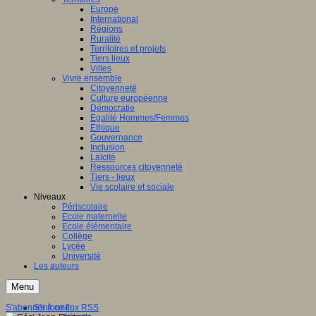
Europe
International
Régions
Ruralité
Territoires et projets
Tiers lieux
Villes
Vivre ensemble
Citoyenneté
Culture européenne
Démocratie
Egalité Hommes/Femmes
Ethique
Gouvernance
Inclusion
Laïcité
Ressources citoyenneté
Tiers - lieux
Vie scolaire et sociale
Niveaux
Périscolaire
Ecole maternelle
Ecole élémentaire
Collège
Lycée
Université
Les auteurs
Menu
S'abonner à ce flux RSS
S'informer