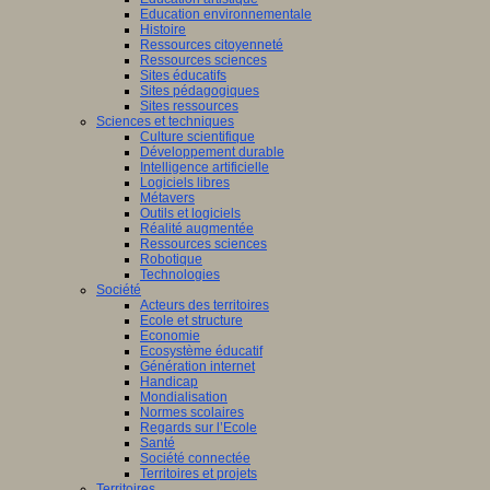
Education environnementale
Histoire
Ressources citoyenneté
Ressources sciences
Sites éducatifs
Sites pédagogiques
Sites ressources
Sciences et techniques
Culture scientifique
Développement durable
Intelligence artificielle
Logiciels libres
Métavers
Outils et logiciels
Réalité augmentée
Ressources sciences
Robotique
Technologies
Société
Acteurs des territoires
Ecole et structure
Economie
Ecosystème éducatif
Génération internet
Handicap
Mondialisation
Normes scolaires
Regards sur l’Ecole
Santé
Société connectée
Territoires et projets
Territoires