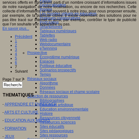
Fablab
services offerts en ligne tirent parti d’un nombre croissant d’informations issues
Géolocalisation
de notre navigation, de notre localisation, ou encore de nos recherches. Cette
Images
collecte d’informations se fait souvent à notre insu, pour nous proposer ensuite,
Les mondes virtuels en éducation
par exemple, de la publicité ciblée. Il existe cependant des solutions pour ne
Pratiques collaboratives
pas être tracé sur internet et ainsi, par exemple, contrôler le type de publicité
Podcasting
que l’on souhaite voir apparaître ou pas.
Smartphones
En savoir plus...
Tableaux numériques
Tablettes
Précédent
Web radio
1
Webdocumentaire
2
eTwinning
3
Prospective
4
Ecosystème numérique
5
Espaces
6
Politique éducative
7
Scénarios prospectifs
Suivant
Temps
Réseaux sociaux
Page 7 sur 7
Algorithme
Données
Réseaux sociaux et champ scolaire
THEMATIQUES
Sélection de ressources
Bibliographies
-
APPRENDRE ET ENSEIGNER
Education artistique
Education environnementale
-
ARTS ET CULTURE
Histoire
Ressources citoyenneté
-
EDUCATION AUX MEDIAS
Ressources sciences
Sites éducatifs
-
FORMATION
Sites pédagogiques
Sites ressources
-
JEUX