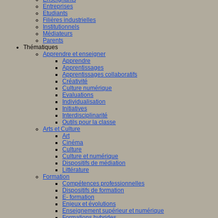
Entreprises
Etudiants
Filières industrielles
Institutionnels
Médiateurs
Parents
Thématiques
Apprendre et enseigner
Apprendre
Apprentissages
Apprentissages collaboratifs
Créativité
Culture numérique
Evaluations
Individualisation
Initiatives
Interdisciplinarité
Outils pour la classe
Arts et Culture
Art
Cinéma
Culture
Culture et numérique
Dispositifs de médiation
Littérature
Formation
Compétences professionnelles
Dispositifs de formation
E- formation
Enjeux et évolutions
Enseignement supérieur et numérique
Formations hybrides