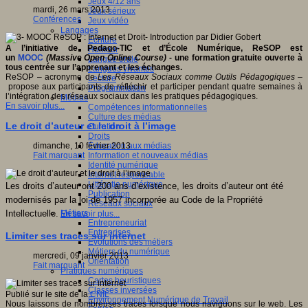
Jeux 4/12 ans
mardi, 26 mars 2013
Jeux sérieux
Conférences
Jeux vidéo
Langages
Ecriture
A l’initiative de Pedago-TIC et d’École Numérique, ReSOP est
Humour
un
MOOC
(Massive Open Online Course)
- une formation gratuite ouverte à
Langue orale
tous centrée sur l’apprenant et les échanges.
Langues vivantes
ReSOP – acronyme de
Les Réseaux Sociaux comme Outils Pédagogiques
–
Lecture
propose aux participants de réfléchir et participer pendant quatre semaines à
Programmation
l’intégration des réseaux sociaux dans les pratiques pédagogiques.
Médias
En savoir plus...
Compétences informationnelles
Culture des médias
Le droit d’auteur et le droit à l’image
Curation
Droits
Education aux médias
dimanche, 10 février 2013
Information et nouveaux médias
Fait marquant
Identité numérique
Internet responsable
Littératie numérique
Les droits d’auteur ont 200 ans d’existence, les droits d’auteur ont été
Publication
modernisés par la loi de 1957 incorporée au Code de la Propriété
Réseaux sociaux
Métiers
Intellectuelle.
En savoir plus...
Entrepreneuriat
Entreprises
Limiter ses traces sur internet
Evolutions des métiers
Métiers du numérique
mercredi, 09 janvier 2013
Orientation
Fait marquant
Pratiques numériques
Cartes heuristiques
Classes inversées
Publié sur le site de la
CNIL
Environnement Numérique de Travail
Nous laissons de nombreuses traces lorsque nous naviguons sur le web. Les