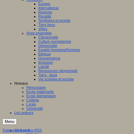
Europe
International
Régions
Ruralité
Territoires et projets
Tiers lieux
Villes
Vivre ensemble
Citoyenneté
Culture européenne
Démocratie
Egalité Hommes/Femmes
Ethique
Gouvernance
Inclusion
Laïcité
Ressources citoyenneté
Tiers - lieux
Vie scolaire et sociale
Niveaux
Périscolaire
Ecole maternelle
Ecole élémentaire
Collège
Lycée
Université
Les auteurs
Menu
S'abonner à ce flux RSS
S'informer