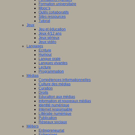
Formation universitaire
Mooc’s
Outils collaboratifs
Sites ressources
Tutorat
Jeux
Jeu et éducation
Jeux 4/12 ans
Jeux sérieux
Jeux vidéo
Langages
Ecriture
Humour
Langue orale
Langues vivantes
Lecture
Programmation
Médias
Compétences informationnelles
Culture des médias
Curation
Droits
Education aux médias
Information et nouveaux médias
Identité numérique
Internet responsable
Littératie numérique
Publication
Réseaux sociaux
Métiers
Entrepreneuriat
Entreprises