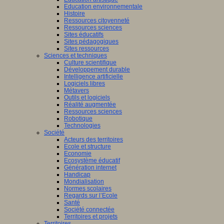
Education environnementale
Histoire
Ressources citoyenneté
Ressources sciences
Sites éducatifs
Sites pédagogiques
Sites ressources
Sciences et techniques
Culture scientifique
Développement durable
Intelligence artificielle
Logiciels libres
Métavers
Outils et logiciels
Réalité augmentée
Ressources sciences
Robotique
Technologies
Société
Acteurs des territoires
Ecole et structure
Economie
Ecosystème éducatif
Génération internet
Handicap
Mondialisation
Normes scolaires
Regards sur l’Ecole
Santé
Société connectée
Territoires et projets
Territoires