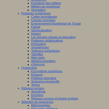
Evolutions des métiers
Métiers du numérique
Orientation
Pratiques numériques
Cartes heuristiques
Classes inversées
Environnement Numérique de Travail
Fablab
Géolocalisation
Images
Les mondes virtuels en éducation
Pratiques collaboratives
Podcasting
Smartphones
Tableaux numériques
Tablettes
Web radio
Webdocumentaire
eTwinning
Prospective
Ecosystème numérique
Espaces
Politique éducative
Scénarios prospectifs
Temps
Réseaux sociaux
Algorithme
Données
Réseaux sociaux et champ scolaire
Sélection de ressources
Bibliographies
Education artistique