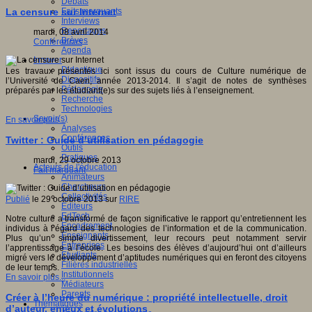
Débats
Faits marquants
La censure sur Internet
Interviews
Reportages
mardi, 08 avril 2014
Brèves
Conférences
Agenda
Innover
Didactique
Les travaux présentés ici sont issus du cours de Culture numérique de
Dispositifs
l’Université de Caen, année 2013-2014. Il s’agit de notes de synthèses
Pédagogie
préparés par les étudiant(e)s sur des sujets liés à l’enseignement.
Recherche
Technologies
Savoir(s)
En savoir plus...
Analyses
Conférences
Twitter : Guide d’utilisation en pédagogie
Outils
Pratiques
mardi, 29 octobre 2013
Acteurs de l'éducation
Fait marquant
Animateurs
Chercheurs
Collectivités
Publié
le 29 octobre 2013 sur
RIRE
Editeurs
EdTech
Notre culture a transformé de façon significative le rapport qu’entretiennent les
Encadrement
individus à l’égard des technologies de l’information et de la communication.
Enseignants
Plus qu’un simple divertissement, leur recours peut notamment servir
Entreprises
l’apprentissage à l’école. Les besoins des élèves d’aujourd’hui ont d’ailleurs
Etudiants
migré vers le développement d’aptitudes numériques qui en feront des citoyens
Filières industrielles
de leur temps.
Institutionnels
En savoir plus...
Médiateurs
Parents
Créer à l’heure du numérique : propriété intellectuelle, droit
Thématiques
d’auteur, enjeux et évolutions