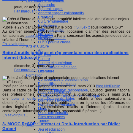
Apprendre et enseigner
Apprendre
jeudi, 22 août 2013
Apprentissages
Fait marquant
Apprentissages collaboratifs
Créativité
Culture numérique
Evaluations
Publié le 22/7 par Lionel Maurel sur le blog
:: S.I.Lex ::
sous licence CC-BY
Individualisation
Au premier semestre 2013, j’ai eu l’occasion d’animer des séances de
Initiatives
formations au
Labo de l’édition
à Paris, concernant les aspects juridiques de la
Interdisciplinarité
création à l’heure du numérique.
Outils pour la classe
En savoir plus...
Arts et Culture
Art
Boite à outils juridique et réglementaire pour des publications
Cinéma
Internet (Eduscol)
Culture
Culture et numérique
dimanche, 31 mars 2013
Dispositifs de médiation
Fait marquant
Littérature
Formation
Compétences professionnelles
Dispositifs de formation
Posté par Jean-Luc Raymond le Dimanche 31 mars 2013
Blog NetPublic
E- formation
Dans le cadre de sa rubrique
Internet responsable
, Eduscol (portail national
Enjeux et évolutions
des professionnels de l’éducation) met à disposition depuis mars 2012
Enseignement supérieur et numérique
une
boîte à outils de documents utiles
relatifs à des autorisations à
Formations hybrides
obtenir (image, voix…) pour des publications en ligne ou les références de
Formation universitaire
textes législatifs et réglementaires relatifs à l’Internet (droits d’auteur,
Mooc’s
contrefaçon, informatique et libertés, responsabilité pénale…)
Outils collaboratifs
En savoir plus...
Sites ressources
Tutorat
3- MOOC ReSOP : Internet et Droit- Introduction par Didier
Jeux
Gobert
Jeu et éducation