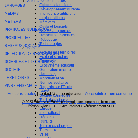
Sciences et techniques
Culture scientifique
-
LANGAGES
Développement durable
-
MEDIAS
Intelligence artificielle
Logiciels libres
-
METIERS
Métavers
Outils et logiciels
-
PRATIQUES NUMERIQUES
Réalité augmentée
Ressources sciences
-
PROSPECTIVE
Robotique
Technologies
-
RESEAUX SOCIAUX
Société
Acteurs des territoires
-
SELECTION DE RESSOURCES
Ecole et structure
Economie
-
SCIENCES ET TECHNIQUES
Ecosystème éducatif
-
SOCIETE
Génération internet
Handicap
-
TERRITOIRES
Mondialisation
Normes scolaires
-
VIVRE ENSEMBLE
Regards sur l’Ecole
Santé
Mentions légales
| contact[@]anae.education |
Accessibilité : non conforme
Société connectée
Territoires et projets
© 2023 Educavox, Ecole, pédagogie, enseignement, formation
Territoires
Creation Sylvie CECI - Sites Internet / Référencement SEO
Europe
International
Régions
Ruralité
Territoires et projets
Tiers lieux
Villes