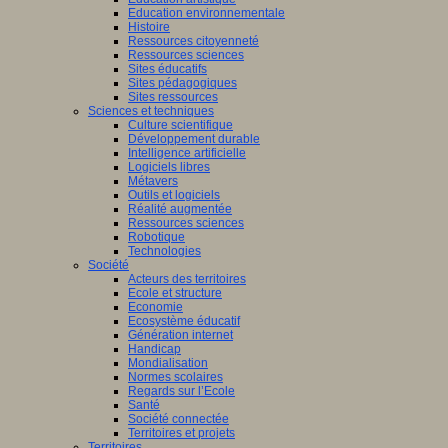
Education environnementale
Histoire
Ressources citoyenneté
Ressources sciences
Sites éducatifs
Sites pédagogiques
Sites ressources
Sciences et techniques
Culture scientifique
Développement durable
Intelligence artificielle
Logiciels libres
Métavers
Outils et logiciels
Réalité augmentée
Ressources sciences
Robotique
Technologies
Société
Acteurs des territoires
Ecole et structure
Economie
Ecosystème éducatif
Génération internet
Handicap
Mondialisation
Normes scolaires
Regards sur l’Ecole
Santé
Société connectée
Territoires et projets
Territoires