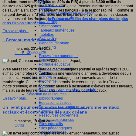
Fablab
d’endettement en 2017 (plus de 80% du PIB) à plus de 3.300 milliards
Géolocalisation
d’euros en 2025
(plus de 110% du PIB), et le Premier Ministre tente maintenant
Images
de sauver la situation en appelant les français « à la responsabilité », comme si
Les mondes virtuels en éducation
l’argent devait venir d’eux, alors que le taux de prélèvements sur les classes
Pratiques collaboratives
moyennes bat des records,
la France étant l’un des champions des impôts
Podcasting
dans l’Union européenne
.
Smartphones
Tableaux numériques
En savoir plus...
Tablettes
Web radio
" Cerveau mode d'emploi "
Webdocumentaire
eTwinning
mercredi, 23 avril 2025
Prospective
Interviews
Ecosystème numérique
Espaces
Politique éducative
Scénarios prospectifs
Yves Meret
est Professeur de mathématiques (certifié et agrégé) depuis 2003
Temps
et magicien professionnel depuis une vingtaine d’années, a développé depuis
Réseaux sociaux
plusieurs années une démarche pédagogique innovante autour de la
Algorithme
mathémagie
. Cette réflexion lui a permis de créer un spectacle (
Cerveau,
Données
mode d’emploi
) et de nombreux ateliers à destination d’élèves de tous niveaux,
Réseaux sociaux et champ scolaire
mais aussi de leurs enseignants. Mon Interview pour Educavox.
Sélection de ressources
Bibliographies
En savoir plus...
Education artistique
Education environnementale
Un livret pour comprendre les enjeux environnementaux,
Histoire
sociaux et économiques liés aux océans
Ressources citoyenneté
Ressources sciences
dimanche, 13 avril 2025
Sites éducatifs
Outils
Sites pédagogiques
Sites ressources