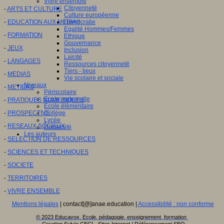
Vivre ensemble
Citoyenneté
-
ARTS ET CULTURE
Culture européenne
-
EDUCATION AUX MEDIAS
Démocratie
Egalité Hommes/Femmes
-
FORMATION
Ethique
Gouvernance
-
JEUX
Inclusion
Laïcité
-
LANGAGES
Ressources citoyenneté
Tiers - lieux
-
MEDIAS
Vie scolaire et sociale
Niveaux
-
METIERS
Périscolaire
Ecole maternelle
-
PRATIQUES NUMERIQUES
Ecole élémentaire
-
PROSPECTIVE
Collège
Lycée
-
RESEAUX SOCIAUX
Université
Les auteurs
-
SELECTION DE RESSOURCES
-
SCIENCES ET TECHNIQUES
-
SOCIETE
-
TERRITOIRES
-
VIVRE ENSEMBLE
Mentions légales
| contact[@]anae.education |
Accessibilité : non conforme
© 2023 Educavox, Ecole, pédagogie, enseignement, formation
Creation Sylvie CECI - Sites Internet / Référencement SEO