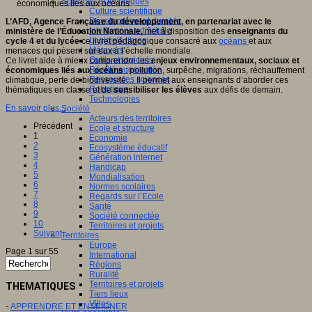
Sciences et techniques
Culture scientifique
Développement durable
L’AFD, Agence Française du développement, en partenariat avec le
Intelligence artificielle
ministère de l’Éducation Nationale,
met à disposition des
enseignants du
Logiciels libres
cycle 4 et du lycée
ce livret pédagogique consacré aux
océans
et aux
Métavers
menaces qui pèsent sur eux à l’échelle mondiale.
Outils et logiciels
Ce livret aide à mieux comprendre les
enjeux environnementaux, sociaux et
Réalité augmentée
économiques liés aux océans
: pollution, surpêche, migrations, réchauffement
Ressources sciences
climatique, perte de biodiversité… Il permet aux enseignants d’aborder ces
Robotique
thématiques en classe et de
sensibiliser les élèves
aux défis de demain.
Technologies
En savoir plus...
Société
Acteurs des territoires
Précédent
Ecole et structure
1
Economie
2
Ecosystème éducatif
3
Génération internet
4
Handicap
5
Mondialisation
6
Normes scolaires
7
Regards sur l’Ecole
8
Santé
9
Société connectée
10
Territoires et projets
Suivant
Territoires
Europe
Page 1 sur 55
International
Régions
Ruralité
Territoires et projets
THEMATIQUES
Tiers lieux
Villes
-
APPRENDRE ET ENSEIGNER