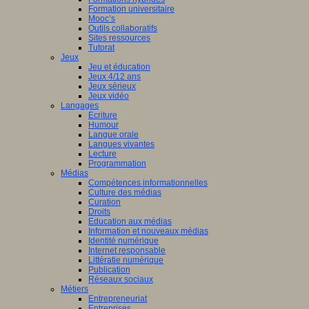
Formation universitaire
Mooc’s
Outils collaboratifs
Sites ressources
Tutorat
Jeux
Jeu et éducation
Jeux 4/12 ans
Jeux sérieux
Jeux vidéo
Langages
Ecriture
Humour
Langue orale
Langues vivantes
Lecture
Programmation
Médias
Compétences informationnelles
Culture des médias
Curation
Droits
Education aux médias
Information et nouveaux médias
Identité numérique
Internet responsable
Littératie numérique
Publication
Réseaux sociaux
Métiers
Entrepreneuriat
Entreprises