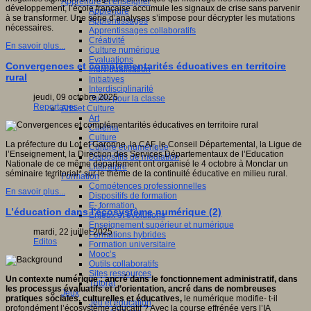
Apprendre et enseigner
développement, l’école française accumule les signaux de crise sans parvenir
Apprendre
à se transformer. Une série d’analyses s’impose pour décrypter les mutations
Apprentissages
nécessaires.
Apprentissages collaboratifs
Créativité
En savoir plus...
Culture numérique
Evaluations
Convergences et complémentarités éducatives en territoire
Individualisation
rural
Initiatives
Interdisciplinarité
jeudi, 09 octobre 2025
Outils pour la classe
Reportages
Arts et Culture
Art
Cinéma
Culture
La préfecture du Lot et Garonne, la CAF, le Conseil Départemental, la Ligue de
Culture et numérique
l’Enseignement, la Direction des Services Départementaux de l’Education
Dispositifs de médiation
Nationale de ce même département ont organisé le 4 octobre à Monclar un
Littérature
séminaire territorial* sur le thème de la continuité éducative en milieu rural.
Formation
Compétences professionnelles
En savoir plus...
Dispositifs de formation
E- formation
L’éducation dans l'écosystème numérique (2)
Enjeux et évolutions
Enseignement supérieur et numérique
mardi, 22 juillet 2025
Formations hybrides
Editos
Formation universitaire
Mooc’s
Outils collaboratifs
Sites ressources
Un contexte numérique : ancré dans le fonctionnement administratif, dans
Tutorat
les processus évaluatifs et d’orientation, ancré dans de nombreuses
Jeux
pratiques sociales, culturelles et éducatives,
le numérique modifie- t-il
Jeu et éducation
profondément l’écosystème éducatif ? Avec
la course effrénée vers l’IA