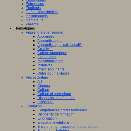
Entreprises
Etudiants
Filières industrielles
Institutionnels
Médiateurs
Parents
Thématiques
Apprendre et enseigner
Apprendre
Apprentissages
Apprentissages collaboratifs
Créativité
Culture numérique
Evaluations
Individualisation
Initiatives
Interdisciplinarité
Outils pour la classe
Arts et Culture
Art
Cinéma
Culture
Culture et numérique
Dispositifs de médiation
Littérature
Formation
Compétences professionnelles
Dispositifs de formation
E- formation
Enjeux et évolutions
Enseignement supérieur et numérique
Formations hybrides