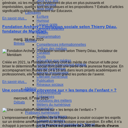
Jeux 4/12 ans
générale, où les modèles deviennent de plus en plus puissants et
Jeux sérieux
imprévisibles, quelles sont les pratiques et les propositions ? Extraits d’articles
Jeux vidéo
significatifs publiés récemment sur Educavox.
Langages
Ecriture
En savoir plus...
Humour
Langue orale
Fondation Archery : l’inclusion sociale selon Thierry Déau,
Langues vivantes
fondateur de Meridiam
Lecture
Programmation
mardi, 20 mai 2025
Médias
Brèves
Compétences informationnelles
Culture des médias
Curation
Droits
Education aux médias
Créée en 2021, la Fondation Archery croit au mérite de chacun et lutte pour
Information et nouveaux médias
briser le déterminisme social dont pâtit une partie de la jeunesse française. En
Identité numérique
accompagnant les jeunes de 14 à 16 ans dans leurs projets académiques et
Internet responsable
professionnels, elle entend leur ouvrir grand les portes de l’avenir.
Littératie numérique
Publication
En savoir plus...
Réseaux sociaux
Métiers
Une consultation citoyenne sur « les temps de l’enfant » ?
Entrepreneuriat
Entreprises
mercredi, 07 mai 2025
Evolutions des métiers
Débats
Métiers du numérique
Orientation
Pratiques numériques
Cartes heuristiques
L’empressement du Président de la République à vouloir occuper les esprits
Classes inversées
sur un énième aménagement du temps scolaire pose question. En effet, il n’a
Environnement Numérique de Travail
échappé à personne que
la France est passée de 2.000 milliards d’euros