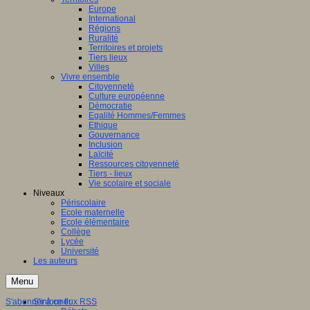
Europe
International
Régions
Ruralité
Territoires et projets
Tiers lieux
Villes
Vivre ensemble
Citoyenneté
Culture européenne
Démocratie
Egalité Hommes/Femmes
Ethique
Gouvernance
Inclusion
Laïcité
Ressources citoyenneté
Tiers - lieux
Vie scolaire et sociale
Niveaux
Périscolaire
Ecole maternelle
Ecole élémentaire
Collège
Lycée
Université
Les auteurs
Menu
S'abonner à ce flux RSS
S'informer