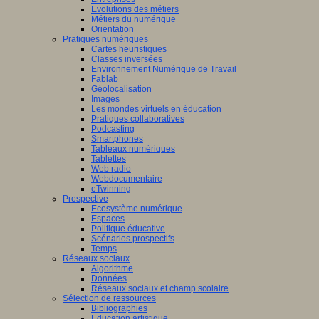
Evolutions des métiers
Métiers du numérique
Orientation
Pratiques numériques
Cartes heuristiques
Classes inversées
Environnement Numérique de Travail
Fablab
Géolocalisation
Images
Les mondes virtuels en éducation
Pratiques collaboratives
Podcasting
Smartphones
Tableaux numériques
Tablettes
Web radio
Webdocumentaire
eTwinning
Prospective
Ecosystème numérique
Espaces
Politique éducative
Scénarios prospectifs
Temps
Réseaux sociaux
Algorithme
Données
Réseaux sociaux et champ scolaire
Sélection de ressources
Bibliographies
Education artistique