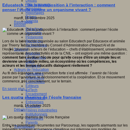
Débats
Faits marquants
Educatech : De la juxtaposition à l’interaction : comment
Interviews
penser l’école comme un organisme vivant ?
Reportages
Brèves
mardi, 16 décembre 2025
Agenda
Reportages
Innover
Didactique
Dispositifs
Pédagogie
Recherche
Lors de la table ronde organisée au salon Educatech par Educavox et animée
Technologies
par Thierry Taboy, membre du Conseil d'Administration d'Impact AI et de
Savoir(s)
l'An@é, plusieurs acteurs de l’éducation – chefs d’établissement, universitaires,
Analyses
représentants des collectivités et de la CNIL – ont exploré une même question :
Conférences
comment faire évoluer l’école pour qu’elle cesse d’être un simple lieu et
Outils
devienne un véritable milieu, un écosystème où les compétences, les
Pratiques
acteurs et les temps éducatifs dialoguent réellement ?
Acteurs de l'éducation
Au fil des échanges, une conviction forte s’est affirmée : l’avenir de l’école
Animateurs
passe par l’ouverture, le décloisonnement et la coopération. Et ce mouvement
Chercheurs
commence, très concrètement, sur le terrain.
Collectivités
Editeurs
En savoir plus...
EdTech
Encadrement
Les quatre chemins de l’école française
Enseignants
Entreprises
mardi, 14 octobre 2025
Etudiants
Débats
Filières industrielles
Institutionnels
Médiateurs
Parents
Entre les polémiques récurrentes sur Parcoursup, les rapports alarmants sur les
Thématiques
inégalités scolaires et l’urgence climatique qui interroge nos modèles de