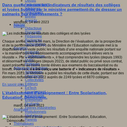
Débats
Faits marquants
Dans quelle mesure les indicateurs de résultats des collèges
Interviews
et lycées publiés par le ministère permettent-ils de dresser un
Reportages
palmarès des établissements ?
Brèves
Agenda
vendredi, 14 avril 2023
Innover
Débats
Didactique
Dispositifs
Pédagogie
Recherche
Chaque année, vers la fin mars, la Direction de l’évaluation, de la prospective
Technologies
et de la performance (DEPP) du Ministère de l’Education nationale met à la
Savoir(s)
disposition d’un vaste public les résultats d’une enquête nationale portant sur
Analyses
« la manière dont les établissements accompagnent leurs élèves vers la
Conférences
réussite ». Par « établissements », il faut comprendre les lycées (depuis 1993)
Outils
et désormais les collèges (depuis 2022), de statut public ou privé sous contrat,
Pratiques
ayant présenté au moins trente élèves aux examens du baccalauréat ou du
Acteurs de l'éducation
brevet. Pour cela,
il a été conçu une batterie d’ « indicateurs de résultats »
.
Animateurs
Fin mars 2023, le Ministère a publié les résultats de cette étude, portant sur des
Chercheurs
données recueillies en 2022 auprès de 2249 lycées et 6870 collèges.
Collectivités
Editeurs
En savoir plus...
EdTech
Encadrement
L’établissement d’enseignement : Entre Scolarisation,
Enseignants
Education, Démocratie.
Entreprises
Etudiants
mardi, 04 avril 2023
Filières industrielles
Analyses
Institutionnels
Médiateurs
Parents
Thématiques