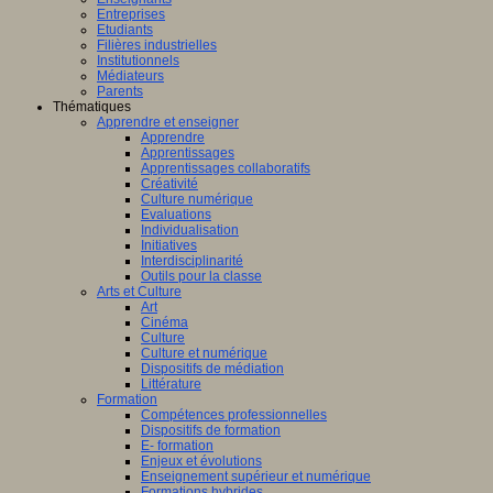
Entreprises
Etudiants
Filières industrielles
Institutionnels
Médiateurs
Parents
Thématiques
Apprendre et enseigner
Apprendre
Apprentissages
Apprentissages collaboratifs
Créativité
Culture numérique
Evaluations
Individualisation
Initiatives
Interdisciplinarité
Outils pour la classe
Arts et Culture
Art
Cinéma
Culture
Culture et numérique
Dispositifs de médiation
Littérature
Formation
Compétences professionnelles
Dispositifs de formation
E- formation
Enjeux et évolutions
Enseignement supérieur et numérique
Formations hybrides