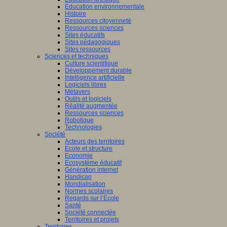
Education environnementale
Histoire
Ressources citoyenneté
Ressources sciences
Sites éducatifs
Sites pédagogiques
Sites ressources
Sciences et techniques
Culture scientifique
Développement durable
Intelligence artificielle
Logiciels libres
Métavers
Outils et logiciels
Réalité augmentée
Ressources sciences
Robotique
Technologies
Société
Acteurs des territoires
Ecole et structure
Economie
Ecosystème éducatif
Génération internet
Handicap
Mondialisation
Normes scolaires
Regards sur l’Ecole
Santé
Société connectée
Territoires et projets
Territoires