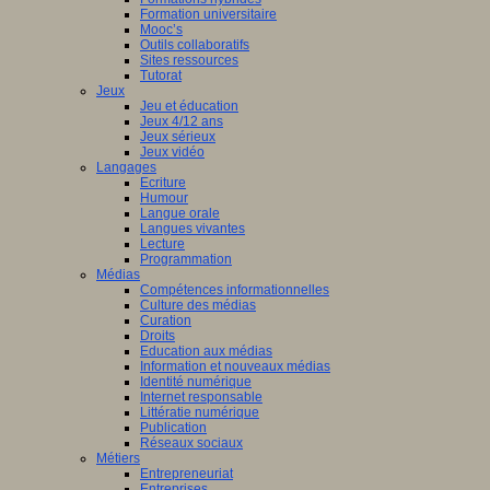
Formation universitaire
Mooc’s
Outils collaboratifs
Sites ressources
Tutorat
Jeux
Jeu et éducation
Jeux 4/12 ans
Jeux sérieux
Jeux vidéo
Langages
Ecriture
Humour
Langue orale
Langues vivantes
Lecture
Programmation
Médias
Compétences informationnelles
Culture des médias
Curation
Droits
Education aux médias
Information et nouveaux médias
Identité numérique
Internet responsable
Littératie numérique
Publication
Réseaux sociaux
Métiers
Entrepreneuriat
Entreprises