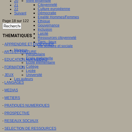
Vivre ensemble
20
Citoyenneté
21
Culture européenne
22
Démocratie
Suivant
Egalité Hommes/Femmes
Page 18 sur 122
Ethique
Gouvernance
Inclusion
Laïcité
THEMATIQUES
Ressources citoyenneté
Tiers - lieux
-
APPRENDRE ET ENSEIGNER
Vie scolaire et sociale
Niveaux
-
ARTS ET CULTURE
Périscolaire
Ecole maternelle
-
EDUCATION AUX MEDIAS
Ecole élémentaire
Collège
-
FORMATION
Lycée
-
JEUX
Université
Les auteurs
-
LANGAGES
-
MEDIAS
-
METIERS
-
PRATIQUES NUMERIQUES
-
PROSPECTIVE
-
RESEAUX SOCIAUX
-
SELECTION DE RESSOURCES