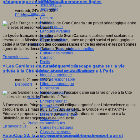
Jeux 4/12 ans
pédagogique entre élèves et personnes âgées
Jeux sérieux
Jeux vidéo
vendredi, 24 mars 2023
Langages
Pédagogie
Ecriture
Humour
Langue orale
Langues vivantes
Lecture
Le
Lycée français international de Gran Canaria
, établissement scolaire du
Programmation
réseau de la
Mission laïque française
, lance un projet social et pédagogique
Médias
dédié à
la transmission des connaissances
entre les élèves et les personnes
Compétences informationnelles
âgées de la résidence Taliarte (Espagne).
Culture des médias
En savoir plus...
Curation
Droits
« Les Gardiens du numérique » : l’escape game sur la vie
Education aux médias
Information et nouveaux médias
privée à la Cité des sciences et de l’industrie à Paris
Identité numérique
Internet responsable
mardi, 21 mars 2023
Littératie numérique
Dispositifs
Publication
Réseaux sociaux
Métiers
Entrepreneuriat
À l’occasion du Printemps de l’esprit critique organisé par Universcience qui se
Entreprises
déroulera du 21 mars au 3 avril 2023, la CNIL, le Groupe VYV et l’An@é-
Evolutions des métiers
Educavox proposent l’escape game « Les Gardiens du numérique » à la
Métiers du numérique
Bibliothèque des sciences et de l’industrie.
Orientation
Pratiques numériques
En savoir plus...
Cartes heuristiques
Classes inversées
RoboCup 23, la plus grande compétition de robotique et
Environnement Numérique de Travail