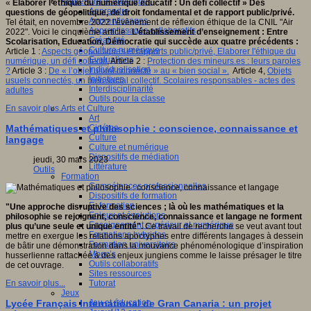
Apprendre et enseigner
«
Elaborer l’éthique du numérique éducatif : Un défi collectif
» Des
Apprendre
questions de géopolitique, de droit fondamental et de rapport public/privé.
Apprentissages
Tel était, en novembre 2022 l'évènement de réflexion éthique de la CNIL "Air
Apprentissages collaboratifs
2022". Voici le cinquième article :
L’établissement d’enseignement : Entre
Créativité
Scolarisation, Education, Démocratie qui succède aux quatre précédents :
Culture numérique
Article 1 :
Aspects géopolitiques et rapports public/privé, Elaborer l'éthique du
Evaluations
numérique, un défi collectif
, Article 2 :
Protection des mineurs.es : leurs paroles
Individualisation
?
Article 3 :
De « l’objet usuel connecté » au « bien social ».
Article 4,
Objets
Initiatives
usuels connectés, un bien social collectif. Scolaires responsables - actes des
Interdisciplinarité
adultes
Outils pour la classe
Arts et Culture
En savoir plus...
Art
Cinéma
Mathématiques et philosophie : conscience, connaissance et
Culture
langage
Culture et numérique
Dispositifs de médiation
jeudi, 30 mars 2023
Littérature
Outils
Formation
Compétences professionnelles
Dispositifs de formation
E- formation
"Une approche disruptive des sciences ; là où les mathématiques et la
Enjeux et évolutions
philosophie se rejoignent, conscience, connaissance et langage ne forment
Enseignement supérieur et numérique
plus qu’une seule et unique entité".
Ce travail de recherche se veut avant tout
Formations hybrides
mettre en exergue les relations apocryphes entre différents langages à dessein
Formation universitaire
de bâtir une démonstration dans la mouvance phénoménologique d’inspiration
Mooc’s
husserlienne rattachée à des enjeux jungiens comme le laisse présager le titre
Outils collaboratifs
de cet ouvrage.
Sites ressources
Tutorat
En savoir plus...
Jeux
Jeu et éducation
Lycée Français International de Gran Canaria : un projet