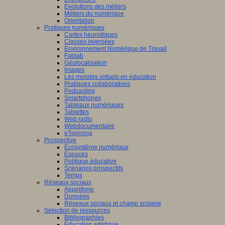
Evolutions des métiers
Métiers du numérique
Orientation
Pratiques numériques
Cartes heuristiques
Classes inversées
Environnement Numérique de Travail
Fablab
Géolocalisation
Images
Les mondes virtuels en éducation
Pratiques collaboratives
Podcasting
Smartphones
Tableaux numériques
Tablettes
Web radio
Webdocumentaire
eTwinning
Prospective
Ecosystème numérique
Espaces
Politique éducative
Scénarios prospectifs
Temps
Réseaux sociaux
Algorithme
Données
Réseaux sociaux et champ scolaire
Sélection de ressources
Bibliographies
Education artistique