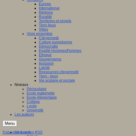
Europe
International
Régions
Ruralité
Territoires et projets
Tiers lieux
Villes
Vivre ensemble
Citoyenneté
Culture européenne
Démocratie
Egalité Hommes/Femmes
Ethique
Gouvernance
Inclusion
Laïcité
Ressources citoyenneté
Tiers - lieux
Vie scolaire et sociale
Niveaux
Périscolaire
Ecole maternelle
Ecole élémentaire
Collège
Lycée
Université
Les auteurs
Menu
S'abonner à ce flux RSS
S'informer