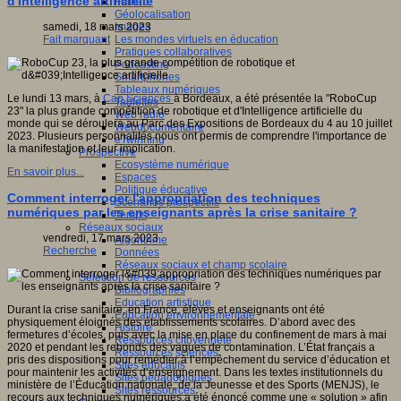
d'Intelligence artificielle
Fablab
Géolocalisation
Images
samedi, 18 mars 2023
Les mondes virtuels en éducation
Fait marquant
Pratiques collaboratives
Podcasting
Smartphones
Tableaux numériques
Le lundi 13 mars, à
Cap Sciences
à Bordeaux, a été présentée la "RoboCup
Tablettes
23" la plus grande compétition de robotique et d'Intelligence artificielle du
Web radio
monde qui se déroulera au Parc des Expositions de Bordeaux du 4 au 10 juillet
Webdocumentaire
2023. Plusieurs personnalités nous ont permis de comprendre l'importance de
eTwinning
la manifestation et leur implication.
Prospective
Ecosystème numérique
En savoir plus...
Espaces
Politique éducative
Comment interroger l'appropriation des techniques
Scénarios prospectifs
numériques par les enseignants après la crise sanitaire ?
Temps
Réseaux sociaux
vendredi, 17 mars 2023
Algorithme
Recherche
Données
Réseaux sociaux et champ scolaire
Sélection de ressources
Bibliographies
Education artistique
Durant la crise sanitaire, en France, élèves et enseignants ont été
Education environnementale
physiquement éloignés des établissements scolaires. D’abord avec des
Histoire
fermetures d’écoles, puis avec la mise en place du confinement de mars à mai
Ressources citoyenneté
2020 et pendant les rebonds des vagues de contamination. L’État français a
Ressources sciences
pris des dispositions pour remédier à l’empêchement du service d’éducation et
Sites éducatifs
pour maintenir les activités d’enseignement. Dans les textes institutionnels du
Sites pédagogiques
ministère de l’Éducation nationale, de la Jeunesse et des Sports (MENJS), le
Sites ressources
recours aux techniques numériques a été énoncé comme une « solution » afin