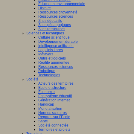
Education environnementale
Histoire
Ressources citoyenneté
Ressources sciences
Sites éducatifs
Sites pédagogiques
Sites ressources
Sciences et techniques
Culture scientifique
Développement durable
Intelligence artificielle
Logiciels libres
Métavers
Outils et logiciels
Réalité augmentée
Ressources sciences
Robotique
Technologies
Société
Acteurs des territoires
Ecole et structure
Economie
Ecosystème éducatif
Génération internet
Handicap
Mondialisation
Normes scolaires
Regards sur l’Ecole
Santé
Société connectée
Territoires et projets
Territoires