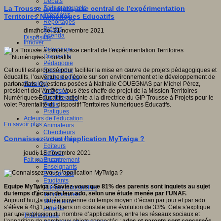
Débats
Faits marquants
La Trousse à projets, axe central de l’expérimentation
Interviews
Territoires Numériques Educatifs
Reportages
Brèves
dimanche, 21 novembre 2021
Agenda
Dispositifs
Innover
Didactique
Dispositifs
Pédagogie
Recherche
Cet outil est proposé pour faciliter la mise en œuvre de projets pédagogiques et
Technologies
éducatifs, l’ouverture de l’école sur son environnement et le développement de
Savoir(s)
partenariats. Questions posées à Nathalie COUEGNAS par Michel Pérez,
Analyses
président de l’An@é : Vous êtes cheffe de projet de la Mission Territoires
Conférences
Numériques Éducatifs, adjointe à la directrice du GIP Trousse à Projets pour le
Outils
volet Parentalité du dispositif Territoires Numériques Éducatifs.
Pratiques
Acteurs de l'éducation
En savoir plus...
Animateurs
Chercheurs
Connaissez-vous l’application MyTwiga ?
Collectivités
Editeurs
EdTech
jeudi, 18 novembre 2021
Encadrement
Fait marquant
Enseignants
Entreprises
Etudiants
Equipe MyTwiga : Saviez-vous que 81% des parents sont inquiets au sujet
Filières industrielles
du temps d’écran de leur ado, selon une étude menée par l’UNAF.
Institutionnels
Aujourd’hui, la durée moyenne du temps moyen d’écran par jour et par ado
Médiateurs
s’élève à 4h11, en 10 ans on constate une évolution de 33%. Cela s’explique
Parents
par une explosion du nombre d’applications, entre les réseaux sociaux et
Thématiques