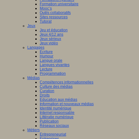
Formation universitaire
Mooc’s
Outils collaboratifs
Sites ressources
Tutorat
Jeux
Jeu et éducation
Jeux 4/12 ans
Jeux sérieux
Jeux vidéo
Langages
Ecriture
Humour
Langue orale
Langues vivantes
Lecture
Programmation
Médias
Compétences informationnelles
Culture des médias
Curation
Droits
Education aux médias
Information et nouveaux médias
Identité numérique
Internet responsable
Littératie numérique
Publication
Réseaux sociaux
Métiers
Entrepreneuriat
Entreprises