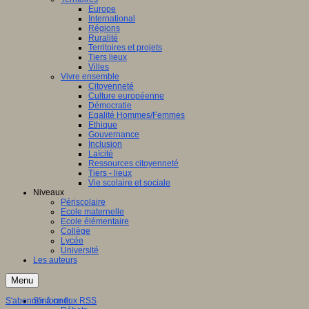
Europe
International
Régions
Ruralité
Territoires et projets
Tiers lieux
Villes
Vivre ensemble
Citoyenneté
Culture européenne
Démocratie
Egalité Hommes/Femmes
Ethique
Gouvernance
Inclusion
Laïcité
Ressources citoyenneté
Tiers - lieux
Vie scolaire et sociale
Niveaux
Périscolaire
Ecole maternelle
Ecole élémentaire
Collège
Lycée
Université
Les auteurs
Menu
S'abonner à ce flux RSS
S'informer