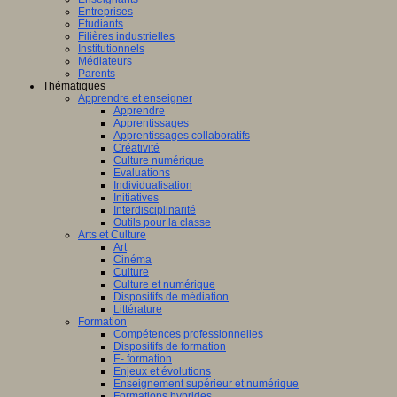
Entreprises
Etudiants
Filières industrielles
Institutionnels
Médiateurs
Parents
Thématiques
Apprendre et enseigner
Apprendre
Apprentissages
Apprentissages collaboratifs
Créativité
Culture numérique
Evaluations
Individualisation
Initiatives
Interdisciplinarité
Outils pour la classe
Arts et Culture
Art
Cinéma
Culture
Culture et numérique
Dispositifs de médiation
Littérature
Formation
Compétences professionnelles
Dispositifs de formation
E- formation
Enjeux et évolutions
Enseignement supérieur et numérique
Formations hybrides