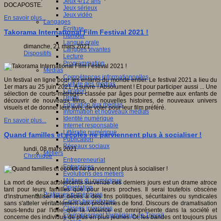
Jeux 4/12 ans
DOCAPOSTE.
Jeux sérieux
Jeux vidéo
En savoir plus...
Langages
Ecriture
Takorama International Film Festival 2021 !
Humour
Langue orale
dimanche, 21 mars 2021
Langues vivantes
Dispositifs
Lecture
Programmation
Médias
Compétences informationnelles
Un festival en ligne pour les enfants du monde entier. Le festival 2021 a lieu du
Culture des médias
1er mars au 25 juin 2021. A suivre ! Absolument ! Et pour participer aussi ... Une
Curation
sélection de courts-métrages classée par âges pour permettre aux enfants de
Droits
découvrir de nouveaux films, de nouvelles histoires, de nouveaux univers
Education aux médias
visuels et de donner leur avis, de voter pour leur film préféré.
Information et nouveaux médias
Identité numérique
En savoir plus...
Internet responsable
Littératie numérique
Quand familles et écoles ne parviennent plus à socialiser !
Publication
Réseaux sociaux
lundi, 08 mars 2021
Métiers
Chronique
Entrepreneuriat
Entreprises
Evolutions des métiers
Métiers du numérique
La mort de deux adolescents survenue ces derniers jours est un drame atroce
Orientation
tant pour leurs familles que pour leurs proches. Il serai toutefois obscène
Pratiques numériques
d'instrumentaliser leur décès à des fins politiques, sécuritaires ou syndicales
Cartes heuristiques
sans s'atteler véritablement aux problèmes de fond. Discours de dramatisation
Classes inversées
sous-tendu par l'idée que la violence est omniprésente dans la société et
Environnement Numérique de Travail
concerne des individus de plus en plus jeunes. Or, les bandes ont toujours plus