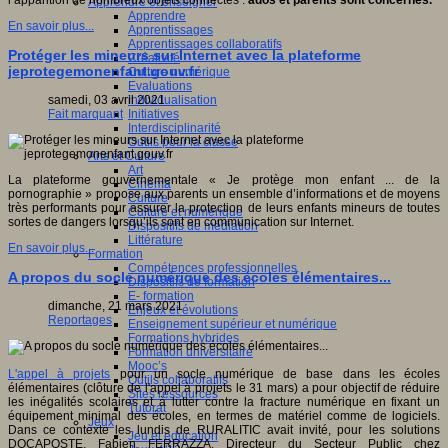
l’apparition de nombreux objets connectés :
ados et parents sont concernés.
Apprendre et enseigner
Apprendre
En savoir plus...
Apprentissages
Apprentissages collaboratifs
Protéger les mineurs sur Internet avec la plateforme
Créativité
jeprotegemonenfant.gouv.fr
Culture numérique
Evaluations
Individualisation
samedi, 03 avril 2021
Initiatives
Fait marquant
Interdisciplinarité
Outils pour la classe
Arts et Culture
Art
La plateforme gouvernementale « Je protège mon enfant ... de la
Cinéma
pornographie » propose aux parents un ensemble d’informations et de moyens
Culture
très performants pour assurer la protection de leurs enfants mineurs de toutes
Culture et numérique
sortes de dangers lorsqu’ils sont en communication sur Internet.
Dispositifs de médiation
Littérature
En savoir plus...
Formation
Compétences professionnelles
A propos du socle numérique des écoles élémentaires...
Dispositifs de formation
E- formation
dimanche, 21 mars 2021
Enjeux et évolutions
Reportages
Enseignement supérieur et numérique
Formations hybrides
Formation universitaire
Mooc’s
L'appel à projets
pour un socle numérique de base dans les écoles
Outils collaboratifs
élémentaires (clôture de l'appel à projets le 31 mars) a pour objectif de réduire
Sites ressources
les inégalités scolaires et à lutter contre la fracture numérique en fixant un
Tutorat
équipement minimal des écoles, en termes de matériel comme de logiciels.
Jeux
Dans ce contexte les lundis de RURALITIC avait invité, pour les solutions
Jeu et éducation
DOCAPOSTE, Fabien FERRAZZA, Directeur du Secteur Public chez