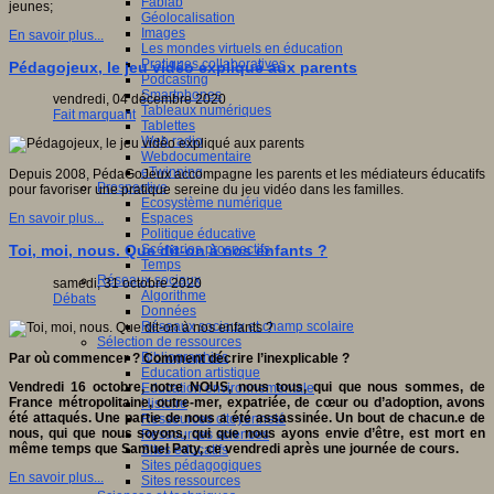
Fablab
jeunes;
Géolocalisation
Images
En savoir plus...
Les mondes virtuels en éducation
Pratiques collaboratives
Pédagojeux, le jeu vidéo expliqué aux parents
Podcasting
Smartphones
vendredi, 04 décembre 2020
Tableaux numériques
Fait marquant
Tablettes
Web radio
Webdocumentaire
eTwinning
Depuis 2008, PédaGoJeux accompagne les parents et les médiateurs éducatifs
Prospective
pour favoriser une pratique sereine du jeu vidéo dans les familles.
Ecosystème numérique
Espaces
En savoir plus...
Politique éducative
Scénarios prospectifs
Toi, moi, nous. Que dit-on à nos enfants ?
Temps
Réseaux sociaux
samedi, 31 octobre 2020
Algorithme
Débats
Données
Réseaux sociaux et champ scolaire
Sélection de ressources
Bibliographies
Par où commencer ? Comment décrire l’inexplicable ?
Education artistique
Vendredi 16 octobre, notre NOUS, nous tous, qui que nous sommes, de
Education environnementale
France métropolitaine, outre-mer, expatriée, de cœur ou d’adoption, avons
Histoire
été attaqués. Une partie de nous a été assassinée. Un bout de chacun.e de
Ressources citoyenneté
nous, qui que nous soyons, qui que nous ayons envie d’être, est mort en
Ressources sciences
même temps que Samuel Paty, ce vendredi après une journée de cours.
Sites éducatifs
Sites pédagogiques
En savoir plus...
Sites ressources