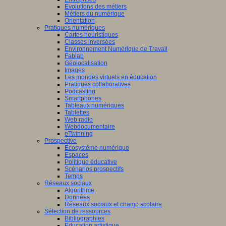
Evolutions des métiers
Métiers du numérique
Orientation
Pratiques numériques
Cartes heuristiques
Classes inversées
Environnement Numérique de Travail
Fablab
Géolocalisation
Images
Les mondes virtuels en éducation
Pratiques collaboratives
Podcasting
Smartphones
Tableaux numériques
Tablettes
Web radio
Webdocumentaire
eTwinning
Prospective
Ecosystème numérique
Espaces
Politique éducative
Scénarios prospectifs
Temps
Réseaux sociaux
Algorithme
Données
Réseaux sociaux et champ scolaire
Sélection de ressources
Bibliographies
Education artistique