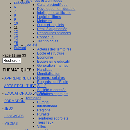
Sciences et techniques
Précédent
Culture scientifique
6
Développement durable
7
Intelligence artificielle
8
Logiciels libres
9
Métavers
10
Outils et logiciels
11
Réalité augmentée
12
Ressources sciences
13
Robotique
14
Technologies
15
Société
Suivant
Acteurs des territoires
Ecole et structure
Page 11 sur 33
Economie
Ecosystème éducatif
Génération internet
THEMATIQUES
Handicap
Mondialisation
Normes scolaires
-
APPRENDRE ET ENSEIGNER
Regards sur l’Ecole
-
ARTS ET CULTURE
Santé
Société connectée
-
EDUCATION AUX MEDIAS
Territoires et projets
Territoires
-
FORMATION
Europe
International
-
JEUX
Régions
Ruralité
-
LANGAGES
Territoires et projets
Tiers lieux
-
MEDIAS
Villes