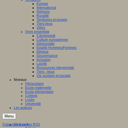
Europe
International
Régions
Ruralité
Territoires et projets
Tiers lieux
Villes
Vivre ensemble
Citoyenneté
Culture européenne
Démocratie
Egalité Hommes/Femmes
Ethique
Gouvernance
Inclusion
Laïcité
Ressources citoyenneté
Tiers - lieux
Vie scolaire et sociale
Niveaux
Périscolaire
Ecole maternelle
Ecole élémentaire
Collège
Lycée
Université
Les auteurs
Menu
S'abonner à ce flux RSS
S'informer