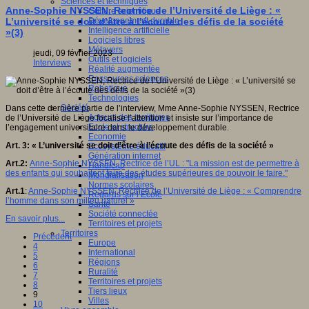
Sciences et techniques
Anne-Sophie NYSSEN, Rectrice de l’Université de Liège : «
Culture scientifique
Développement durable
L’université se doit d’être à l’écoute des défis de la société
Intelligence artificielle
»(3)
Logiciels libres
Métavers
jeudi, 09 février 2023
Outils et logiciels
Interviews
Réalité augmentée
Ressources sciences
Robotique
Technologies
Société
Dans cette dernière partie de l’interview, Mme Anne-Sophie NYSSEN, Rectrice
Acteurs des territoires
de l’Université de Liège focalise l’attention et insiste sur l’importance de
Ecole et structure
l’engagement universitaire dans le développement durable.
Economie
Art. 3: « L’université se doit d’être à l’écoute des défis de la société »
Ecosystème éducatif
Génération internet
Art.2:
Anne-Sophie NYSSEN, Rectrice de l’UL : "La mission est de permettre à
Handicap
des enfants qui souhaitent faire des études supérieures de pouvoir le faire."
Mondialisation
Normes scolaires
Art.1
:
Anne-Sophie NYSSEN, Rectrice de l’Université de Liège : « Comprendre
Regards sur l’Ecole
l’homme dans son milieu naturel »
Santé
Société connectée
En savoir plus...
Territoires et projets
Territoires
Précédent
Europe
4
International
5
Régions
6
Ruralité
7
Territoires et projets
8
Tiers lieux
9
Villes
10