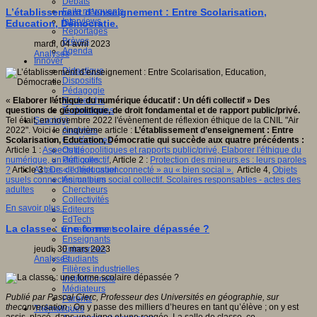
Débats
Faits marquants
L’établissement d’enseignement : Entre Scolarisation,
Interviews
Education, Démocratie.
Reportages
Brèves
mardi, 04 avril 2023
Agenda
Analyses
Innover
Didactique
Dispositifs
Pédagogie
Recherche
«
Elaborer l’éthique du numérique éducatif : Un défi collectif
» Des
Technologies
questions de géopolitique, de droit fondamental et de rapport public/privé.
Savoir(s)
Tel était, en novembre 2022 l'évènement de réflexion éthique de la CNIL "Air
Analyses
2022". Voici le cinquième article :
L’établissement d’enseignement : Entre
Conférences
Scolarisation, Education, Démocratie qui succède aux quatre précédents :
Outils
Article 1 :
Aspects géopolitiques et rapports public/privé, Elaborer l'éthique du
Pratiques
numérique, un défi collectif
, Article 2 :
Protection des mineurs.es : leurs paroles
Acteurs de l'éducation
?
Article 3 :
De « l’objet usuel connecté » au « bien social ».
Article 4,
Objets
Animateurs
usuels connectés, un bien social collectif. Scolaires responsables - actes des
Chercheurs
adultes
Collectivités
En savoir plus...
Editeurs
EdTech
La classe : une forme scolaire dépassée ?
Encadrement
Enseignants
Entreprises
jeudi, 30 mars 2023
Etudiants
Analyses
Filières industrielles
Institutionnels
Médiateurs
Publié par Pascal Clerc, Professeur des Universités en géographie, sur
Parents
theconversation
: On y passe des milliers d’heures en tant qu’élève ; on y est
Thématiques