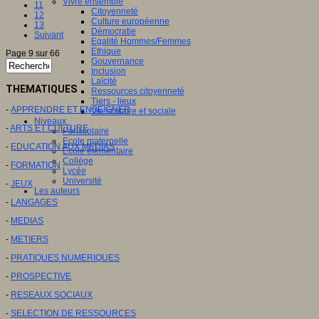
Vivre ensemble
11
Citoyenneté
12
Culture européenne
13
Démocratie
Suivant
Egalité Hommes/Femmes
Ethique
Page 9 sur 66
Gouvernance
Inclusion
Laïcité
THEMATIQUES
Ressources citoyenneté
Tiers - lieux
-
APPRENDRE ET ENSEIGNER
Vie scolaire et sociale
Niveaux
-
ARTS ET CULTURE
Périscolaire
Ecole maternelle
-
EDUCATION AUX MEDIAS
Ecole élémentaire
Collège
-
FORMATION
Lycée
Université
-
JEUX
Les auteurs
-
LANGAGES
-
MEDIAS
-
METIERS
-
PRATIQUES NUMERIQUES
-
PROSPECTIVE
-
RESEAUX SOCIAUX
-
SELECTION DE RESSOURCES