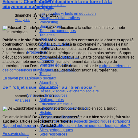
Fablab
Eduscol : Charte pour l'éducation à la culture et à la
Géolocalisation
citoyenneté numériques
Images
Les mondes virtuels en éducation
dimanche, 19 février 2023
Pratiques collaboratives
Analyses
Podcasting
Smartphones
Tableaux numériques
Tablettes
Web radio
Publié sur le site Eduscol présentation des contenus de la charte et appel à
Webdocumentaire
contribution
: L’éducation à la culture et à la citoyenneté numériques est un
eTwinning
enjeu majeur pour permettre à chacune et chacun d’exercer une citoyenneté
Prospective
éclairée dans un monde où le numérique est de plus en plus présent. Support
Ecosystème numérique
d'éducation pour la communauté éducative, la Charte consacrée à la culture et
Espaces
à la citoyenneté numériques s’inscrit pleinement dans la stratégie du
Politique éducative
numérique pour l’éducation et s’appuie notamment sur le
cadre de référence
Scénarios prospectifs
des compétences numériques
issu des préconisations européennes.
Temps
Réseaux sociaux
En savoir plus...
Algorithme
Données
De "l’objet usuel connecté" au "bien social"
Réseaux sociaux et champ scolaire
Sélection de ressources
samedi, 11 février 2023
Bibliographies
Analyses
Education artistique
Education environnementale
Histoire
Ressources citoyenneté
Cet article intitulé
De « l’objet usuel connecté » au « bien social », fait suite
Ressources sciences
aux deux articles précédents : Article 1 :
Aspects géopolitiques et rapports
Sites éducatifs
Rapport public/privé
et
Article 2
:
Protection des mineurs.es : leurs paroles ?
Sites pédagogiques
En savoir plus...
Sites ressources