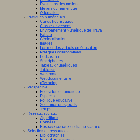
Evolutions des métiers
Métiers du numérique
Orientation
Pratiques numériques
Cartes heuristiques
Classes inversées
Environnement Numérique de Travail
Fablab
Géolocalisation
Images
Les mondes virtuels en éducation
Pratiques collaboratives
Podcasting
Smartphones
Tableaux numériques
Tablettes
Web radio
Webdocumentaire
eTwinning
Prospective
Ecosystème numérique
Espaces
Politique éducative
Scénarios prospectifs
Temps
Réseaux sociaux
Algorithme
Données
Réseaux sociaux et champ scolaire
Sélection de ressources
Bibliographies
Education artistique