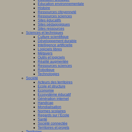
Education environnementale
Histoire
Ressources citoyenneté
Ressources sciences
Sites éducatifs
Sites pédagogiques
Sites ressources
Sciences et techniques
Culture scientifique
Développement durable
Intelligence artificielle
Logiciels libres
Métavers
Outils et logiciels
Réalité augmentée
Ressources sciences
Robotique
Technologies
Société
Acteurs des territoires
Ecole et structure
Economie
Ecosystème éducatif
Génération internet
Handicap
Mondialisation
Normes scolaires
Regards sur l’Ecole
Santé
Société connectée
Territoires et projets
Territoires