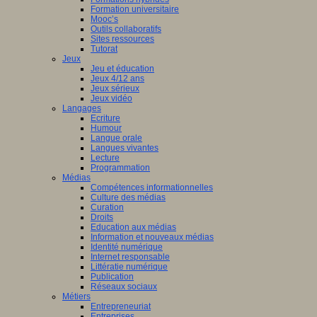
Formation universitaire
Mooc’s
Outils collaboratifs
Sites ressources
Tutorat
Jeux
Jeu et éducation
Jeux 4/12 ans
Jeux sérieux
Jeux vidéo
Langages
Ecriture
Humour
Langue orale
Langues vivantes
Lecture
Programmation
Médias
Compétences informationnelles
Culture des médias
Curation
Droits
Education aux médias
Information et nouveaux médias
Identité numérique
Internet responsable
Littératie numérique
Publication
Réseaux sociaux
Métiers
Entrepreneuriat
Entreprises