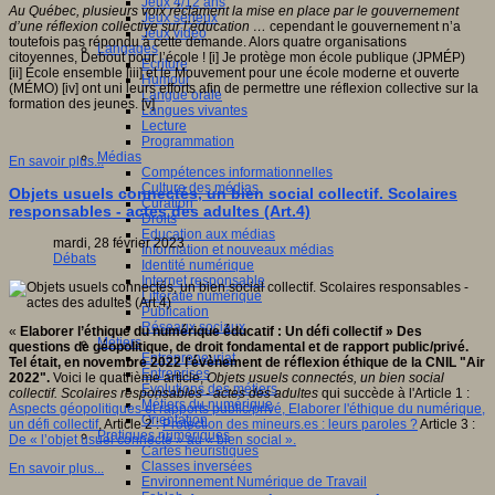
Jeux 4/12 ans
Au Québec, plusieurs voix réclament la mise en place par le gouvernement
Jeux sérieux
d’une réflexion collective sur l’éducation …
cependant le gouvernement n’a
Jeux vidéo
toutefois pas répondu à cette demande. Alors quatre organisations
Langages
citoyennes, Debout pour l’école ! [i] Je protège mon école publique (JPMÉP)
Ecriture
[ii] École ensemble [iii] et le Mouvement pour une école moderne et ouverte
Humour
(MÉMO) [iv] ont uni leurs efforts afin de permettre une réflexion collective sur la
Langue orale
formation des jeunes. [v]
Langues vivantes
Lecture
Programmation
Médias
En savoir plus...
Compétences informationnelles
Culture des médias
Objets usuels connectés, un bien social collectif. Scolaires
Curation
responsables - actes des adultes (Art.4)
Droits
Education aux médias
mardi, 28 février 2023
Information et nouveaux médias
Débats
Identité numérique
Internet responsable
Littératie numérique
Publication
Réseaux sociaux
«
Elaborer l’éthique du numérique éducatif : Un défi collectif
» Des
Métiers
questions de géopolitique, de droit fondamental et de rapport public/privé.
Entrepreneuriat
Tel était, en novembre 2022 l'évènement de réflexion éthique de la CNIL "Air
Entreprises
2022".
Voici le quatrième article,
Objets usuels connectés, un bien social
Evolutions des métiers
collectif. Scolaires responsables - actes des adultes
qui succède à l'Article 1 :
Métiers du numérique
Aspects géopolitiques et rapports public/privé, Elaborer l'éthique du numérique,
Orientation
un défi collectif
, Article 2 :
Protection des mineurs.es : leurs paroles ?
Article 3 :
Pratiques numériques
De « l’objet usuel connecté » au « bien social ».
Cartes heuristiques
Classes inversées
En savoir plus...
Environnement Numérique de Travail