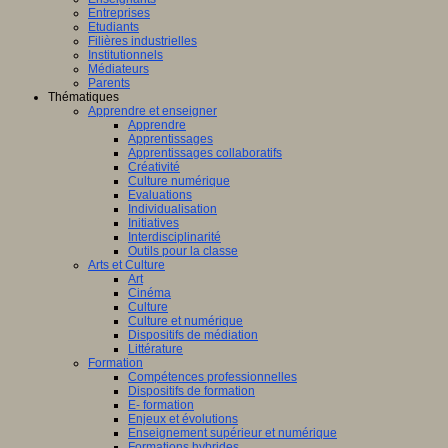
Entreprises
Etudiants
Filières industrielles
Institutionnels
Médiateurs
Parents
Thématiques
Apprendre et enseigner
Apprendre
Apprentissages
Apprentissages collaboratifs
Créativité
Culture numérique
Evaluations
Individualisation
Initiatives
Interdisciplinarité
Outils pour la classe
Arts et Culture
Art
Cinéma
Culture
Culture et numérique
Dispositifs de médiation
Littérature
Formation
Compétences professionnelles
Dispositifs de formation
E- formation
Enjeux et évolutions
Enseignement supérieur et numérique
Formations hybrides