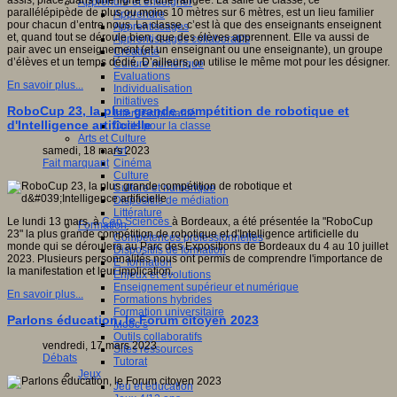
assis, placé, dans une ligne et une rangée. La salle de classe, ce
Apprendre et enseigner
parallélépipède de plus ou moins 10 mètres sur 6 mètres, est un lieu familier
Apprendre
pour chacun d’entre nous. La classe, c’est là que des enseignants enseignent
Apprentissages
et, quand tout se déroule bien, que des élèves apprennent. Elle va aussi de
Apprentissages collaboratifs
pair avec un enseignement (et un enseignant ou une enseignante), un groupe
Créativité
d’élèves et un temps dédié. D’ailleurs, on utilise le même mot pour les désigner.
Culture numérique
Evaluations
En savoir plus...
Individualisation
Initiatives
RoboCup 23, la plus grande compétition de robotique et
Interdisciplinarité
d'Intelligence artificielle
Outils pour la classe
Arts et Culture
Art
samedi, 18 mars 2023
Cinéma
Fait marquant
Culture
Culture et numérique
Dispositifs de médiation
Littérature
Le lundi 13 mars, à
Cap Sciences
à Bordeaux, a été présentée la "RoboCup
Formation
23" la plus grande compétition de robotique et d'Intelligence artificielle du
Compétences professionnelles
monde qui se déroulera au Parc des Expositions de Bordeaux du 4 au 10 juillet
Dispositifs de formation
2023. Plusieurs personnalités nous ont permis de comprendre l'importance de
E- formation
la manifestation et leur implication.
Enjeux et évolutions
Enseignement supérieur et numérique
En savoir plus...
Formations hybrides
Formation universitaire
Parlons éducation, le Forum citoyen 2023
Mooc’s
Outils collaboratifs
vendredi, 17 mars 2023
Sites ressources
Débats
Tutorat
Jeux
Jeu et éducation