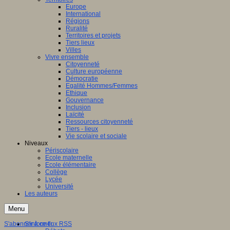
Europe
International
Régions
Ruralité
Territoires et projets
Tiers lieux
Villes
Vivre ensemble
Citoyenneté
Culture européenne
Démocratie
Egalité Hommes/Femmes
Ethique
Gouvernance
Inclusion
Laïcité
Ressources citoyenneté
Tiers - lieux
Vie scolaire et sociale
Niveaux
Périscolaire
Ecole maternelle
Ecole élémentaire
Collège
Lycée
Université
Les auteurs
Menu
S'abonner à ce flux RSS
S'informer