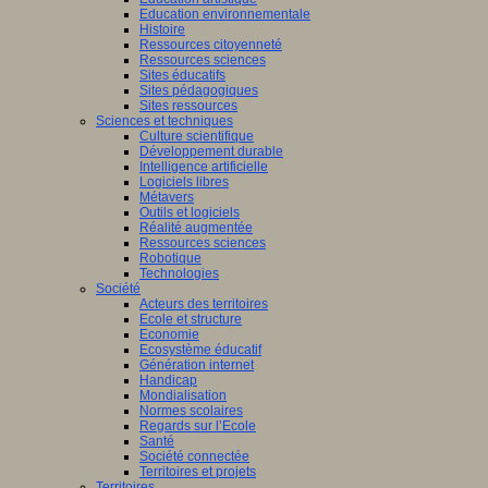
Education environnementale
Histoire
Ressources citoyenneté
Ressources sciences
Sites éducatifs
Sites pédagogiques
Sites ressources
Sciences et techniques
Culture scientifique
Développement durable
Intelligence artificielle
Logiciels libres
Métavers
Outils et logiciels
Réalité augmentée
Ressources sciences
Robotique
Technologies
Société
Acteurs des territoires
Ecole et structure
Economie
Ecosystème éducatif
Génération internet
Handicap
Mondialisation
Normes scolaires
Regards sur l’Ecole
Santé
Société connectée
Territoires et projets
Territoires