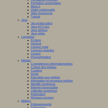
Formation universitaire
Mooc’s
Outils collaboratifs
Sites ressources
Tutorat
Jeux
Jeu et éducation
Jeux 4/12 ans
Jeux sérieux
Jeux vidéo
Langages
Ecriture
Humour
Langue orale
Langues vivantes
Lecture
Programmation
Médias
Compétences informationnelles
Culture des médias
Curation
Droits
Education aux médias
Information et nouveaux médias
Identité numérique
Internet responsable
Littératie numérique
Publication
Réseaux sociaux
Métiers
Entrepreneuriat
Entreprises