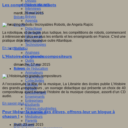
Débats
Faits marquants
Les compétitions de robots
Interviews
Reportages
mardi, 26 mai 2015
Brèves
Brèves
Agenda
Innover
Didactique
Dispositifs
La robotique, et de façon plus ludique, les compétitions de robots, commencent
Pédagogie
à intéresser de plus en plus les enfants et les enseignants en France. C'est une
Recherche
pratique déjà bien répandue outre Atlantique.
Technologies
En savoir plus...
Savoir(s)
Analyses
L’Histoire des grands compositeurs
Conférences
Outils
Pratiques
dimanche, 17 mai 2015
Acteurs de l'éducation
Brèves
Animateurs
Chercheurs
Collectivités
A l’occasion de la fête de la musique, La Librairie des écoles publie L’Histoire
Editeurs
des grands compositeurs , un ouvrage didactique qui présente un choix de 40
EdTech
compositeurs ayant marqué l’histoire de la musique classique, assorti d’un CD
Encadrement
audio.
Enseignants
Entreprises
En savoir plus...
Etudiants
Filières industrielles
Pour libérer la parole des élèves, offrons-leur un blogue à
Institutionnels
chacun !
Médiateurs
Parents
Thématiques
jeudi, 23 avril 2015