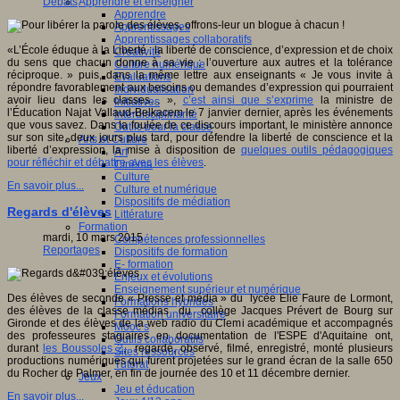
Apprendre et enseigner
Débats
Apprendre
Apprentissages
Apprentissages collaboratifs
«L’École éduque à la Liberté : la liberté de conscience, d’expression et de choix
Créativité
du sens que chacun donne à sa vie ; l’ouverture aux autres et la tolérance
Culture numérique
réciproque. » puis, dans la même lettre aux enseignants « Je vous invite à
Evaluations
répondre favorablement aux besoins ou demandes d’expression qui pourraient
Individualisation
avoir lieu dans les classes… »,
c’est ainsi que s’exprime
la ministre de
Initiatives
l’Éducation Najat Vallaud-Belkacem le 7 janvier dernier, après les événements
Interdisciplinarité
que vous savez. Dans la foulée de ce discours important, le ministère annonce
Outils pour la classe
sur son site, deux jours plus tard, pour défendre la liberté de conscience et la
Arts et Culture
liberté d’expression, la mise à disposition de
quelques outils pédagogiques
Art
pour réfléchir et débattre avec les élèves
.
Cinéma
Culture
En savoir plus...
Culture et numérique
Dispositifs de médiation
Regards d'élèves
Littérature
Formation
mardi, 10 mars 2015
Compétences professionnelles
Reportages
Dispositifs de formation
E- formation
Enjeux et évolutions
Enseignement supérieur et numérique
Des élèves de seconde « Presse et média » du lycée Elie Faure de Lormont,
Formations hybrides
des élèves de la classe médias du collège Jacques Prévert de Bourg sur
Formation universitaire
Gironde et des élèves de la web radio du Clemi académique et accompagnés
Mooc’s
des professeures stagiaires en documentation de l'ESPE d'Aquitaine ont,
Outils collaboratifs
durant
les Boussoles 2
, regardé, observé, filmé, enregistré, monté plusieurs
Sites ressources
productions numériques qui furent projetées sur le grand écran de la salle 650
Tutorat
du Rocher de Palmer, en fin de journée des 10 et 11 décembre dernier.
Jeux
Jeu et éducation
En savoir plus...