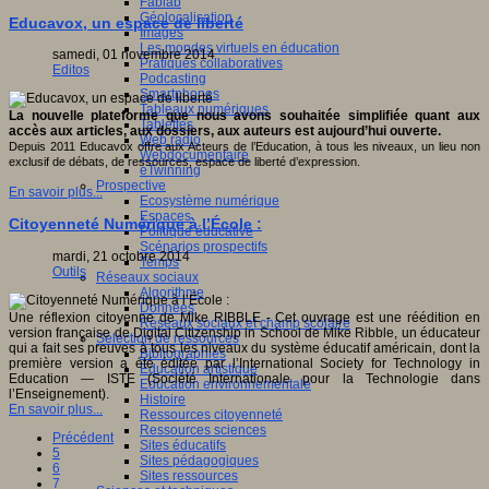
Fablab
Géolocalisation
Educavox, un espace de liberté
Images
Les mondes virtuels en éducation
samedi, 01 novembre 2014
Pratiques collaboratives
Editos
Podcasting
Smartphones
Tableaux numériques
La nouvelle plateforme que nous avons souhaitée simplifiée quant aux
Tablettes
accès aux articles, aux dossiers, aux auteurs est aujourd’hui ouverte.
Web radio
Depuis 2011 Educavox offre aux Acteurs de l’Education, à tous les niveaux, un lieu non
Webdocumentaire
exclusif de débats, de ressources, espace de liberté d’expression.
eTwinning
Prospective
En savoir plus...
Ecosystème numérique
Espaces
Citoyenneté Numérique à l’École :
Politique éducative
Scénarios prospectifs
mardi, 21 octobre 2014
Temps
Outils
Réseaux sociaux
Algorithme
Données
Une réflexion citoyenne de Mike RIBBLE - Cet ouvrage est une réédition en
Réseaux sociaux et champ scolaire
version française de Digital Citizenship in School de Mike Ribble, un éducateur
Sélection de ressources
qui a fait ses preuves à tous les niveaux du système éducatif américain, dont la
Bibliographies
première version a été éditée par l’International Society for Technology in
Education artistique
Education — ISTE (Société Internationale pour la Technologie dans
Education environnementale
l’Enseignement).
Histoire
En savoir plus...
Ressources citoyenneté
Ressources sciences
Précédent
Sites éducatifs
5
Sites pédagogiques
6
Sites ressources
7