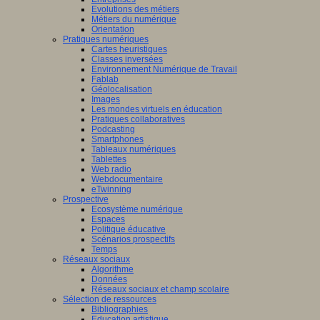
Evolutions des métiers
Métiers du numérique
Orientation
Pratiques numériques
Cartes heuristiques
Classes inversées
Environnement Numérique de Travail
Fablab
Géolocalisation
Images
Les mondes virtuels en éducation
Pratiques collaboratives
Podcasting
Smartphones
Tableaux numériques
Tablettes
Web radio
Webdocumentaire
eTwinning
Prospective
Ecosystème numérique
Espaces
Politique éducative
Scénarios prospectifs
Temps
Réseaux sociaux
Algorithme
Données
Réseaux sociaux et champ scolaire
Sélection de ressources
Bibliographies
Education artistique