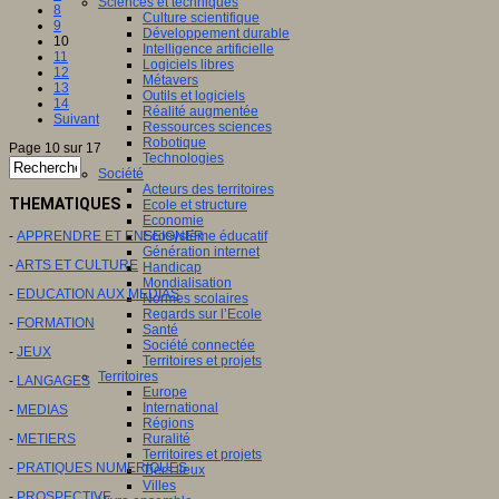
Sciences et techniques
8
Culture scientifique
9
Développement durable
10
Intelligence artificielle
11
Logiciels libres
12
Métavers
13
Outils et logiciels
14
Réalité augmentée
Suivant
Ressources sciences
Robotique
Page 10 sur 17
Technologies
Société
Acteurs des territoires
THEMATIQUES
Ecole et structure
Economie
-
APPRENDRE ET ENSEIGNER
Ecosystème éducatif
Génération internet
-
ARTS ET CULTURE
Handicap
Mondialisation
-
EDUCATION AUX MEDIAS
Normes scolaires
Regards sur l’Ecole
-
FORMATION
Santé
Société connectée
-
JEUX
Territoires et projets
Territoires
-
LANGAGES
Europe
International
-
MEDIAS
Régions
-
METIERS
Ruralité
Territoires et projets
-
PRATIQUES NUMERIQUES
Tiers lieux
Villes
-
PROSPECTIVE