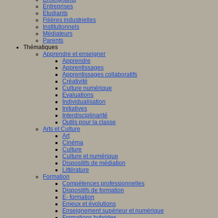
Entreprises
Etudiants
Filières industrielles
Institutionnels
Médiateurs
Parents
Thématiques
Apprendre et enseigner
Apprendre
Apprentissages
Apprentissages collaboratifs
Créativité
Culture numérique
Evaluations
Individualisation
Initiatives
Interdisciplinarité
Outils pour la classe
Arts et Culture
Art
Cinéma
Culture
Culture et numérique
Dispositifs de médiation
Littérature
Formation
Compétences professionnelles
Dispositifs de formation
E- formation
Enjeux et évolutions
Enseignement supérieur et numérique
Formations hybrides