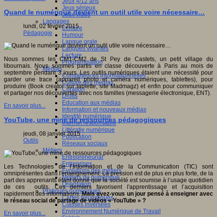
Jeux 4/12 ans
Jeux sérieux
Quand le numérique devient un outil utile voire nécessaire…
Jeux vidéo
Langages
lundi, 02 février 2015
Ecriture
Pédagogie
Humour
Langue orale
Langues vivantes
Lecture
Nous sommes les CM1-CM2 de St Pey de Castets, un petit village du
Programmation
libournais. Nous sommes partis en classe découverte à Paris au mois de
Médias
septembre pendant 3 jours. Les outils numériques étaient une nécessité pour
Compétences informationnelles
garder une trace (appareil photo et caméra numériques, tablettes), pour
Culture des médias
produire (Book creator sur tablette, site Madmagz) et enfin pour communiquer
Curation
et partager nos découvertes avec nos familles (messagerie électronique, ENT).
Droits
Education aux médias
En savoir plus...
Information et nouveaux médias
Identité numérique
YouTube, une mine de ressources pédagogiques
Internet responsable
Littératie numérique
jeudi, 08 janvier 2015
Publication
Outils
Réseaux sociaux
Métiers
Entrepreneuriat
Entreprises
Les Technologies de l’Information et de la Communication (TIC) sont
Evolutions des métiers
omniprésentes dans l'enseignement. La pression est de plus en plus forte, de la
Métiers du numérique
part des apprenants étant donné que la société est soumise à l’usage quotidien
Orientation
de ces outils. Ces derniers favorisent l'apprentissage et l’acquisition
Pratiques numériques
rapidement des informations.
Mais avez-vous un jour pensé à enseigner avec
Cartes heuristiques
le réseau social de partage de vidéos « YouTube » ?
Classes inversées
Environnement Numérique de Travail
En savoir plus...