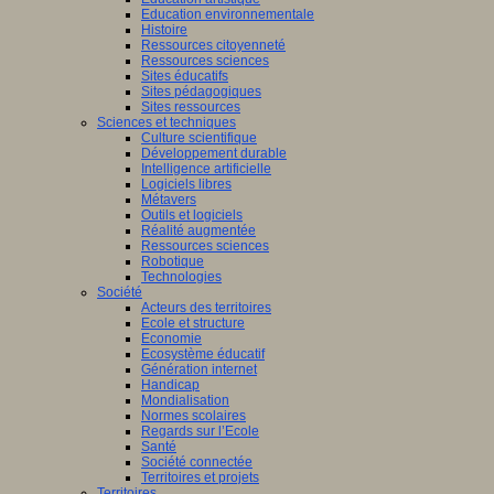
Education environnementale
Histoire
Ressources citoyenneté
Ressources sciences
Sites éducatifs
Sites pédagogiques
Sites ressources
Sciences et techniques
Culture scientifique
Développement durable
Intelligence artificielle
Logiciels libres
Métavers
Outils et logiciels
Réalité augmentée
Ressources sciences
Robotique
Technologies
Société
Acteurs des territoires
Ecole et structure
Economie
Ecosystème éducatif
Génération internet
Handicap
Mondialisation
Normes scolaires
Regards sur l’Ecole
Santé
Société connectée
Territoires et projets
Territoires