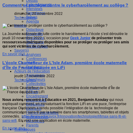
Débats
Faits marquants
Comment se protéger contre le cyberharcèlement au collège ?
Interviews
Reportages
dimanche, 20 novembre 2022
Brèves
Technologies
Agenda
Innover
Didactique
Dispositifs
La Journée nationale de lutte contre le harcèlement à l’école s’est déroulée le
Pédagogie
jeudi 10 novembre 2022. L’occasion pour
Geek Junior
de présenter trois
Recherche
ressources numériques disponibles
pour se protéger ou protéger ses amis
Technologies
qui sont victimes de cyberharcèlement.
Savoir(s)
En savoir plus...
Analyses
Conférences
L’école Chantefleur de L’Isle Adam, première école maternelle
Outils
Pratiques
d’Île de France équipée en LiFi
Acteurs de l'éducation
Animateurs
jeudi, 17 novembre 2022
Chercheurs
Technologies
Collectivités
Editeurs
EdTech
Encadrement
Nous avions rencontré à Educatice en 2021, Benjamin Azoulay
qui nous
Enseignants
expliquait comment, en miniaturisant la fonction LiFi en une puce, l'entreprise
Entreprises
française Oledcomm a rendu possible l’intégration de la technologie de
Etudiants
communication sans fil par la lumière dans les smartphones, tablettes et objets
Filières industrielles
connectés.
https://www.educavox.fr/innovation/technologie/lifimax-sans-fil-et-
Institutionnels
sans-wifi
. En voici une application en école maternelle.
Médiateurs
Parents
En savoir plus...
Thématiques