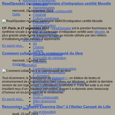
Apprendre et enseigner
ReadSpeaker nouveau partenaire d'intégration certifié Moodle
Apprendre
Apprentissages
mercredi, 28 septembre 2022
Apprentissages collaboratifs
Outils
Créativité
Culture numérique
Evaluations
Individualisation
CP- Paris, le 27 septembre 2022 -
ReadSpeaker
est le premier fournisseur de
Initiatives
synthèse vocale à devenir un partenaire d’intégration certifié avec
Moodle
, la
Interdisciplinarité
plus grande plate-forme d’apprentissage au monde utilisée par des milliers
Outils pour la classe
d’institutions et 200 millions d’apprenants.
Arts et Culture
Art
En savoir plus...
Cinéma
Culture
Comment collaborer à la communauté du libre
Culture et numérique
Dispositifs de médiation
mercredi, 13 juillet 2022
Littérature
Analyses
Formation
Compétences professionnelles
Dispositifs de formation
E- formation
Tout récemment, le développeur de
Notepad++
, un éditeur de textes et
Enjeux et évolutions
environnement de programmation bien connu sur Windows, a dédié la dernière
Enseignement supérieur et numérique
version de son logiciel aux « utilisateurs insatisfaits ». Cela fait suite à un mail
Formations hybrides
insultant reçu d’un utilisateur mécontent, auquel il a répondu avec beaucoup
Formation universitaire
d’humour en lui proposant de le rembourser.
Mooc’s
Outils collaboratifs
En savoir plus...
Sites ressources
Tutorat
Rencontres : "Happy Learning Day" à l'Atelier Canopé de Lille
Jeux
Jeu et éducation
jeudi, 23 juin 2022