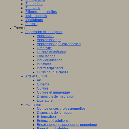
Entreprises
Etudiants
Filières industrielles
Institutionnels
Médiateurs
Parents
Thématiques
Apprendre et enseigner
Apprendre
Apprentissages
Apprentissages collaboratifs
Créativité
Culture numérique
Evaluations
Individualisation
Initiatives
Interdisciplinarité
Outils pour la classe
Arts et Culture
Art
Cinéma
Culture
Culture et numérique
Dispositifs de médiation
Littérature
Formation
Compétences professionnelles
Dispositifs de formation
E- formation
Enjeux et évolutions
Enseignement supérieur et numérique
Formations hybrides