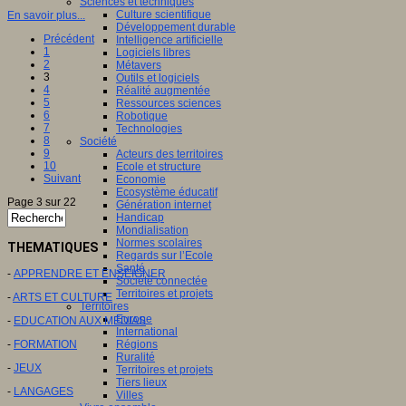
Sciences et techniques
Culture scientifique
En savoir plus...
Développement durable
Précédent
Intelligence artificielle
1
Logiciels libres
2
Métavers
3
Outils et logiciels
4
Réalité augmentée
5
Ressources sciences
6
Robotique
7
Technologies
8
Société
9
Acteurs des territoires
10
Ecole et structure
Suivant
Economie
Ecosystème éducatif
Page 3 sur 22
Génération internet
Handicap
Mondialisation
Normes scolaires
THEMATIQUES
Regards sur l’Ecole
Santé
-
APPRENDRE ET ENSEIGNER
Société connectée
Territoires et projets
-
ARTS ET CULTURE
Territoires
Europe
-
EDUCATION AUX MEDIAS
International
-
FORMATION
Régions
Ruralité
-
JEUX
Territoires et projets
Tiers lieux
-
LANGAGES
Villes