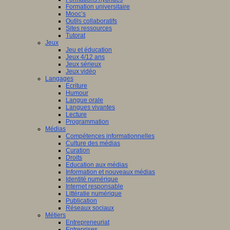
Formation universitaire
Mooc’s
Outils collaboratifs
Sites ressources
Tutorat
Jeux
Jeu et éducation
Jeux 4/12 ans
Jeux sérieux
Jeux vidéo
Langages
Ecriture
Humour
Langue orale
Langues vivantes
Lecture
Programmation
Médias
Compétences informationnelles
Culture des médias
Curation
Droits
Education aux médias
Information et nouveaux médias
Identité numérique
Internet responsable
Littératie numérique
Publication
Réseaux sociaux
Métiers
Entrepreneuriat
Entreprises