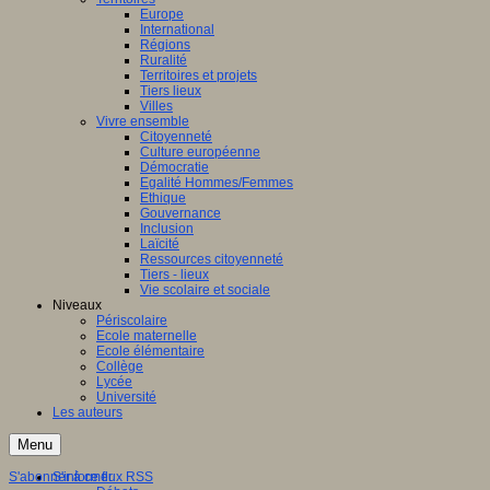
Europe
International
Régions
Ruralité
Territoires et projets
Tiers lieux
Villes
Vivre ensemble
Citoyenneté
Culture européenne
Démocratie
Egalité Hommes/Femmes
Ethique
Gouvernance
Inclusion
Laïcité
Ressources citoyenneté
Tiers - lieux
Vie scolaire et sociale
Niveaux
Périscolaire
Ecole maternelle
Ecole élémentaire
Collège
Lycée
Université
Les auteurs
Menu
S'abonner à ce flux RSS
S'informer