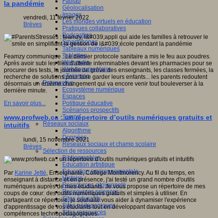
Fablab
la pandémie
Géolocalisation
Images
vendredi, 11 février 2022
Les mondes virtuels en éducation
Brèves
Pratiques collaboratives
Podcasting
Smartphones
Tableaux numériques
Tablettes
Feamzy communique : Le dernier protocole sanitaire a mis le feu aux poudres.
Web radio
Après avoir subi les files d'attente interminables devant les pharmacies pour se
Webdocumentaire
procurer des tests, la journée de grève des enseignants, les classes fermées, la
eTwinning
recherche de solutions pour faire garder leurs enfants... les parents redoutent
Prospective
désormais un énième changement qui va encore venir tout bouleverser à la
Ecosystème numérique
dernière minute.
Espaces
Politique éducative
En savoir plus...
Scénarios prospectifs
Temps
www.profweb.ca : un répertoire d’outils numériques gratuits et
Réseaux sociaux
intuitifs
Algorithme
Données
lundi, 15 novembre 2021
Réseaux sociaux et champ scolaire
Brèves
Sélection de ressources
Bibliographies
Education artistique
Education environnementale
Par
Karine Jetté
, Enseignante, Collège Montmorency. Au fil du temps, en
Histoire
enseignant à distance et en présence, j'ai testé un grand nombre d'outils
Ressources citoyenneté
numériques auprès de mes étudiants. Je vous propose un répertoire de mes
Ressources sciences
coups de cœur: des outils numériques gratuits et simples à utiliser. En
Sites éducatifs
partageant ce répertoire, je souhaite vous aider à dynamiser l'expérience
Sites pédagogiques
d'apprentissage de vos étudiants tout en développant davantage vos
Sites ressources
compétences technopédagogiques.