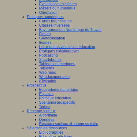
Evolutions des métiers
Métiers du numérique
Orientation
Pratiques numériques
Cartes heuristiques
Classes inversées
Environnement Numérique de Travail
Fablab
Géolocalisation
Images
Les mondes virtuels en éducation
Pratiques collaboratives
Podcasting
Smartphones
Tableaux numériques
Tablettes
Web radio
Webdocumentaire
eTwinning
Prospective
Ecosystème numérique
Espaces
Politique éducative
Scénarios prospectifs
Temps
Réseaux sociaux
Algorithme
Données
Réseaux sociaux et champ scolaire
Sélection de ressources
Bibliographies
Education artistique