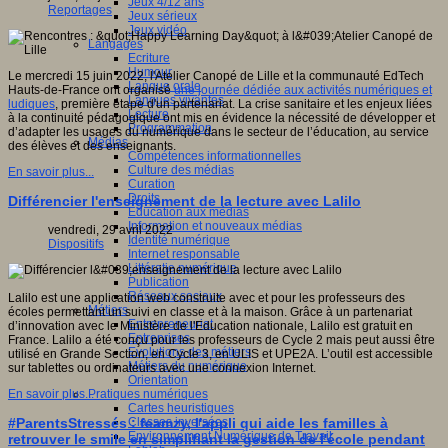
Jeux 4/12 ans
Reportages
Jeux sérieux
Jeux vidéo
Langages
Ecriture
Humour
Le mercredi 15 juin 2022, l'Atelier Canopé de Lille et la communauté EdTech
Langue orale
Hauts-de-France ont organisé
une journée dédiée aux activités numériques et
Langues vivantes
ludiques
, première étape d'un partenariat. La crise sanitaire et les enjeux liées
Lecture
à la continuité pédagogique ont mis en évidence la nécessité de développer et
Programmation
d’adapter les usages du numérique dans le secteur de l’éducation, au service
Médias
des élèves et des enseignants.
Compétences informationnelles
Culture des médias
En savoir plus...
Curation
Droits
Différencier l'enseignement de la lecture avec Lalilo
Education aux médias
Information et nouveaux médias
vendredi, 29 avril 2022
Identité numérique
Dispositifs
Internet responsable
Littératie numérique
Publication
Réseaux sociaux
Lalilo est une application web construite avec et pour les professeurs des
Métiers
écoles permettant un suivi en classe et à la maison. Grâce à un partenariat
Entrepreneuriat
d’innovation avec le Ministère de l'Education nationale, Lalilo est gratuit en
Entreprises
France. Lalilo a été conçu pour les professeurs de Cycle 2 mais peut aussi être
Evolutions des métiers
utilisé en Grande Section, en Cycle 3, en ULIS et UPE2A. L’outil est accessible
Métiers du numérique
sur tablettes ou ordinateurs avec une connexion Internet.
Orientation
Pratiques numériques
En savoir plus...
Cartes heuristiques
Classes inversées
#ParentsStressés : feamzy, l'appli qui aide les familles à
Environnement Numérique de Travail
retrouver le smile en simplifiant la gestion de l'école pendant