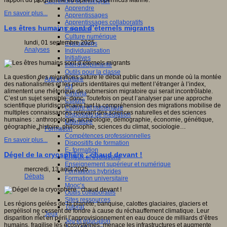
rapport du programme européen Copernicus Marine.
Apprendre et enseigner
Apprendre
En savoir plus...
Apprentissages
Apprentissages collaboratifs
Les êtres humains sont d’éternels migrants
Créativité
Culture numérique
lundi, 01 septembre 2025
Evaluations
Analyses
Individualisation
Initiatives
Interdisciplinarité
Outils pour la classe
La question des migrations sature le débat public dans un monde où la montée
Arts et Culture
des nationalismes et les peurs identitaires qui mettent l’étranger à l’index,
Art
alimentent une rhétorique de submersion migratoire qui serait incontrôlable.
Cinéma
C’est un sujet sensible, donc. Toutefois on peut l’analyser par une approche
Culture
scientifique pluridisciplinaire tant la compréhension des migrations mobilise de
Culture et numérique
multiples connaissances relevant des sciences naturelles et des sciences
Dispositifs de médiation
humaines : anthropologie, archéologie, démographie, économie, génétique,
Littérature
géographie, histoire, philosophie, sciences du climat, sociologie…
Formation
Compétences professionnelles
En savoir plus...
Dispositifs de formation
E- formation
Dégel de la cryosphère : chaud devant !
Enjeux et évolutions
Enseignement supérieur et numérique
mercredi, 13 août 2025
Formations hybrides
Débats
Formation universitaire
Mooc’s
Outils collaboratifs
Sites ressources
Les régions gelées de la planète, banquise, calottes glaciaires, glaciers et
Tutorat
pergélisol ne cessent de fondre à cause du réchauffement climatique. Leur
Jeux
disparition met en péril l’approvisionnement en eau douce de milliards d’êtres
Jeu et éducation
humains, fragilise les écosystèmes, menace les infrastructures et augmente