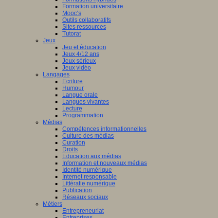
Formation universitaire
Mooc’s
Outils collaboratifs
Sites ressources
Tutorat
Jeux
Jeu et éducation
Jeux 4/12 ans
Jeux sérieux
Jeux vidéo
Langages
Ecriture
Humour
Langue orale
Langues vivantes
Lecture
Programmation
Médias
Compétences informationnelles
Culture des médias
Curation
Droits
Education aux médias
Information et nouveaux médias
Identité numérique
Internet responsable
Littératie numérique
Publication
Réseaux sociaux
Métiers
Entrepreneuriat
Entreprises