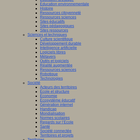
Education environnementale
Histoire
Ressources citoyenneté
Ressources sciences
Sites éducatifs
Sites pédagogiques
Sites ressources
Sciences et techniques
Culture scientifique
Développement durable
Intelligence artificielle
Logiciels libres
Métavers
Outils et logiciels
Réalité augmentée
Ressources sciences
Robotique
Technologies
Société
Acteurs des territoires
Ecole et structure
Economie
Ecosystème éducatif
Génération internet
Handicap
Mondialisation
Normes scolaires
Regards sur l’Ecole
Santé
Société connectée
Territoires et projets
Territoires