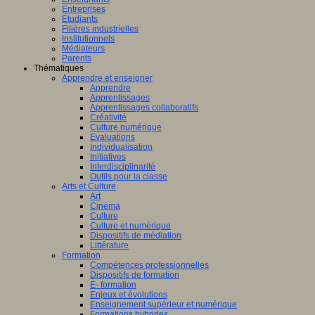
Entreprises
Etudiants
Filières industrielles
Institutionnels
Médiateurs
Parents
Thématiques
Apprendre et enseigner
Apprendre
Apprentissages
Apprentissages collaboratifs
Créativité
Culture numérique
Evaluations
Individualisation
Initiatives
Interdisciplinarité
Outils pour la classe
Arts et Culture
Art
Cinéma
Culture
Culture et numérique
Dispositifs de médiation
Littérature
Formation
Compétences professionnelles
Dispositifs de formation
E- formation
Enjeux et évolutions
Enseignement supérieur et numérique
Formations hybrides