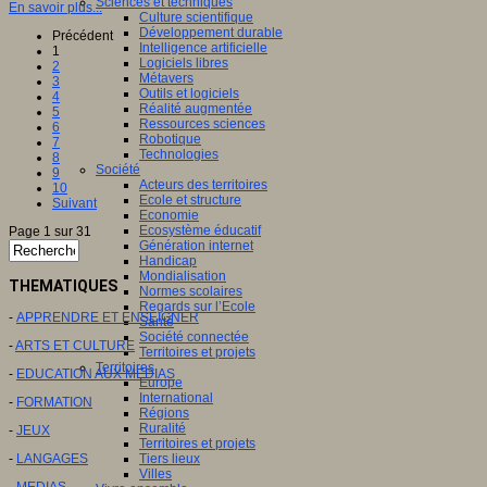
Sciences et techniques
En savoir plus...
Culture scientifique
Développement durable
Précédent
Intelligence artificielle
1
Logiciels libres
2
Métavers
3
Outils et logiciels
4
Réalité augmentée
5
Ressources sciences
6
Robotique
7
Technologies
8
Société
9
Acteurs des territoires
10
Ecole et structure
Suivant
Economie
Ecosystème éducatif
Page 1 sur 31
Génération internet
Handicap
Mondialisation
THEMATIQUES
Normes scolaires
Regards sur l’Ecole
-
APPRENDRE ET ENSEIGNER
Santé
Société connectée
-
ARTS ET CULTURE
Territoires et projets
Territoires
-
EDUCATION AUX MEDIAS
Europe
International
-
FORMATION
Régions
Ruralité
-
JEUX
Territoires et projets
-
LANGAGES
Tiers lieux
Villes
-
MEDIAS