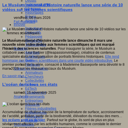
Débats
Faits marquants
Le Muséum national d’Histoire naturelle lance une série de 10
Interviews
vidéos sur les femmes scientifiques
Reportages
Brèves
vendredi, 06 mars 2026
Agenda
Fait marquant
Innover
Didactique
Dispositifs
Pédagogie
Recherche
Le Muséum national d’Histoire naturelle lance dimanche 8 mars une
Technologies
nouvelle série vidéo dédiée aux femmes scientifiques qui ont marqué
Savoir(s)
l’histoire des sciences naturelles
. Pour inaugurer la série, le Muséum a
Analyses
collaboré avec Léa Barbier (@leapassionvintage), créatrice de contenus
Conférences
spécialisée dans la vulgarisation de portraits féminins historiques.
Elle rend
Outils
hommage aux femmes scientifiques dans une courte vidéo introductive.
Le
Pratiques
premier portrait de la série, consacré à Madeleine Basseporte sera dévoilé le 8
Acteurs de l'éducation
mars 2026 sur les réseaux sociaux du Muséum.
Animateurs
En savoir plus...
Chercheurs
Collectivités
L’océan dans tous ses états
Editeurs
EdTech
Encadrement
samedi, 15 novembre 2025
Enseignants
Analyses
Entreprises
Etudiants
Filières industrielles
Accumulation de chaleur, hausse de la température de surface, accroissement
Institutionnels
de l’acidité, pollution, perte de la biodiversité, élévation du niveau des mers…
Médiateurs
les océans sont en danger
. Partout sur le globe, ils sont de plus en plus
Parents
sévèrement affectés par les activités humaines, comme le constate le dernier
Thématiques