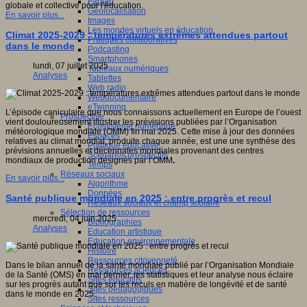
Fablab
globale et collective pour l'éducation.
Géolocalisation
En savoir plus...
Images
Les mondes virtuels en éducation
Climat 2025-2029 : températures extrêmes attendues partout
Pratiques collaboratives
dans le monde
Podcasting
Smartphones
lundi, 07 juillet 2025
Tableaux numériques
Analyses
Tablettes
Web radio
Webdocumentaire
eTwinning
L’épisode caniculaire que nous connaissons actuellement en Europe de l’ouest
Prospective
vient douloureusement illustrer les prévisions publiées par l’Organisation
Ecosystème numérique
météorologique mondiale (OMM) fin mai 2025. Cette mise à jour des données
Espaces
relatives au climat mondial, produite chaque année, est une une synthèse des
Politique éducative
prévisions annuelles et décennales mondiales provenant des centres
Scénarios prospectifs
mondiaux de production désignés par l’OMM
.
Temps
Réseaux sociaux
En savoir plus...
Algorithme
Données
Santé publique mondiale en 2025 : entre progrès et recul
Réseaux sociaux et champ scolaire
Sélection de ressources
mercredi, 04 juin 2025
Bibliographies
Analyses
Education artistique
Education environnementale
Histoire
Ressources citoyenneté
Dans le bilan annuel de la santé mondiale publié par l’Organisation Mondiale
Ressources sciences
de la Santé (OMS) en mai dernier, les statistiques et leur analyse nous éclaire
Sites éducatifs
sur les progrès autant que sur les reculs en matière de longévité et de santé
Sites pédagogiques
dans le monde en 2025.
Sites ressources