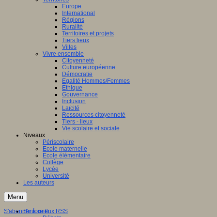
Europe
International
Régions
Ruralité
Territoires et projets
Tiers lieux
Villes
Vivre ensemble
Citoyenneté
Culture européenne
Démocratie
Egalité Hommes/Femmes
Ethique
Gouvernance
Inclusion
Laïcité
Ressources citoyenneté
Tiers - lieux
Vie scolaire et sociale
Niveaux
Périscolaire
Ecole maternelle
Ecole élémentaire
Collège
Lycée
Université
Les auteurs
Menu
S'abonner à ce flux RSS
S'informer