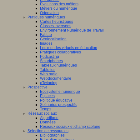
Evolutions des métiers
Métiers du numérique
Orientation
Pratiques numériques
Cartes heuristiques
Classes inversées
Environnement Numérique de Travail
Fablab
Géolocalisation
Images
Les mondes virtuels en éducation
Pratiques collaboratives
Podcasting
Smartphones
Tableaux numériques
Tablettes
Web radio
Webdocumentaire
eTwinning
Prospective
Ecosystème numérique
Espaces
Politique éducative
Scénarios prospectifs
Temps
Réseaux sociaux
Algorithme
Données
Réseaux sociaux et champ scolaire
Sélection de ressources
Bibliographies
Education artistique