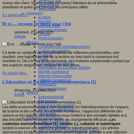
Jeux 4/12 ans
niveau des mers. Voyons quelle est (sera) l’étendue de ce phénomène
Jeux sérieux
planétaire et quels sont (seront) ses principaux effets.
Jeux vidéo
Langages
En savoir plus...
Ecriture
Humour
Et si … voyage en mots pour l’été
Langue orale
Langues vivantes
vendredi, 25 juillet 2025
Lecture
Débats
Programmation
Médias
Compétences informationnelles
Culture des médias
Ce texte se compose de considérations, de réflexions personnelles, une
Curation
réaction, une hypothèse née de la lecture du livre dont la couverture est
Droits
montrée ici. On y lit des récits étonnants, des histoires surprenantes portant sur
Education aux médias
des espèces singulières, uniques en leur genre.
Information et nouveaux médias
Identité numérique
En savoir plus...
Internet responsable
Littératie numérique
L’éducation et les défis environnementaux (1)
Publication
Réseaux sociaux
dimanche, 13 juillet 2025
Métiers
Editos
Entrepreneuriat
Entreprises
Evolutions des métiers
Les défis environnementaux sont nombreux, et l’interdépendance de l’espace,
Métiers du numérique
de la terre et des océans, les activités humaines, l’approche différente des
Orientation
valeurs et des intérêts des territoires nous limitent à des constats répétés et à
Pratiques numériques
des frilosités dans les mises en œuvre de changements efficaces.
Les
Cartes heuristiques
contextes environnementaux (1), sociaux (
2
), culturels et numériques
Classes inversées
incitent à exercer
une approche globale et interdisciplinaire. Les articles
Environnement Numérique de Travail
sélectionnés ici décrivent un environnement fragilisé, prélude à une réflexion