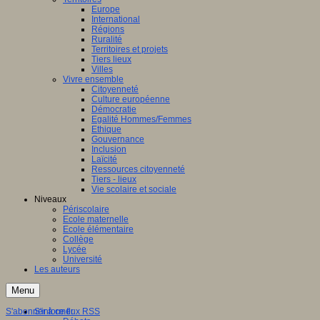
Europe
International
Régions
Ruralité
Territoires et projets
Tiers lieux
Villes
Vivre ensemble
Citoyenneté
Culture européenne
Démocratie
Egalité Hommes/Femmes
Ethique
Gouvernance
Inclusion
Laïcité
Ressources citoyenneté
Tiers - lieux
Vie scolaire et sociale
Niveaux
Périscolaire
Ecole maternelle
Ecole élémentaire
Collège
Lycée
Université
Les auteurs
Menu
S'abonner à ce flux RSS
S'informer