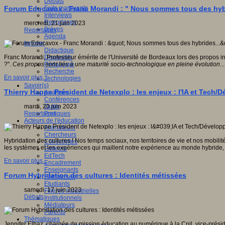
Débats
Faits marquants
Forum Educavox - Franc Morandi : " Nous sommes tous des hybr
Interviews
Reportages
mercredi, 21 juin 2023
Brèves
Reportages
Agenda
Innover
Didactique
Dispositifs
Franc Morandi, Professeur émérite de l'Université de Bordeaux lors des propos intr
Pédagogie
?".
Ces propos sont liés à une maturité socio-technologique en pleine évolution
...
Recherche
En savoir plus...
Technologies
Savoir(s)
Thierry Happe Président de Netexplo : les enjeux : l'IA et Tech
Analyses
Conférences
Outils
mardi, 20 juin 2023
Pratiques
Reportages
Acteurs de l'éducation
Animateurs
Chercheurs
Hybridation des cultures ! Nos temps sociaux, nos territoires de vie et nos mobili
Collectivités
les systèmes et les expériences qui maillent notre expérience au monde hybride, 
Editeurs
EdTech
En savoir plus...
Encadrement
Enseignants
Forum Hybridation des cultures : Identités métissées
Entreprises
Etudiants
samedi, 17 juin 2023
Filières industrielles
Débats
Institutionnels
Médiateurs
Parents
Thématiques
Jennifer Elbaz, chargée de mission éducation au numérique à la Cnil, vice-préside