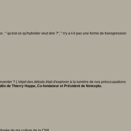
" qu'est-ce qu'hybrider veut dire ?", " n'y a-t-il pas une forme de transgression
inventer ? L'objet des débats était d'explorer à la lumière de nos préoccupations
idéo de Thierry Happe, Co-fondateur et Président de Netexplo.
tissée de ma culture de la CNIL...