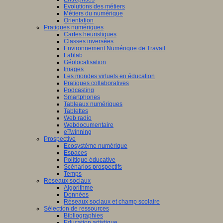
Evolutions des métiers
Métiers du numérique
Orientation
Pratiques numériques
Cartes heuristiques
Classes inversées
Environnement Numérique de Travail
Fablab
Géolocalisation
Images
Les mondes virtuels en éducation
Pratiques collaboratives
Podcasting
Smartphones
Tableaux numériques
Tablettes
Web radio
Webdocumentaire
eTwinning
Prospective
Ecosystème numérique
Espaces
Politique éducative
Scénarios prospectifs
Temps
Réseaux sociaux
Algorithme
Données
Réseaux sociaux et champ scolaire
Sélection de ressources
Bibliographies
Education artistique