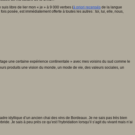
uis libre de lier mon « je » à 9 000 verbes (
à priori recensés
de la langue
is posée, est immédiatement offerte à toutes les autres : toi, lui, elle, nous,
 partage une certaine expérience continentale » avec mes voisins du sud comme le
leurs produits une vision du monde, un mode de vie, des valeurs sociales, un
dre idyllique d’un ancien chai des vins de Bordeaux. Je ne sais pas très bien
ide. Je sais à peu près ce qu’est l’hybridation lorsqu’il s’agit du vivant mais n’ai