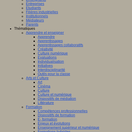
Entreprises
Etudiants
Filières industrielles
Institutionnels
Médiateurs
Parents
Thématiques
Apprendre et enseigner
Apprendre
Apprentissages
Apprentissages collaboratifs
Créativité
Culture numérique
Evaluations
Individualisation
Initiatives
Interdisciplinarité
Outils pour la classe
Arts et Culture
Art
Cinéma
Culture
Culture et numérique
Dispositifs de médiation
Littérature
Formation
Compétences professionnelles
Dispositifs de formation
E- formation
Enjeux et évolutions
Enseignement supérieur et numérique
Formations hybrides