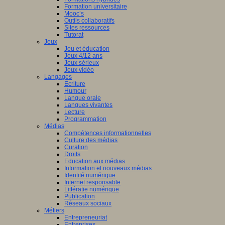
Formation universitaire
Mooc’s
Outils collaboratifs
Sites ressources
Tutorat
Jeux
Jeu et éducation
Jeux 4/12 ans
Jeux sérieux
Jeux vidéo
Langages
Ecriture
Humour
Langue orale
Langues vivantes
Lecture
Programmation
Médias
Compétences informationnelles
Culture des médias
Curation
Droits
Education aux médias
Information et nouveaux médias
Identité numérique
Internet responsable
Littératie numérique
Publication
Réseaux sociaux
Métiers
Entrepreneuriat
Entreprises