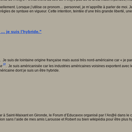
llement. Lorsque j’utilise ce pronom… personnel, je m’apprête à parler de moi. Je s
ègles de syntaxe en vigueur. Cette intention, teintée d’une très grande liberté, une fo
… je suis l’hybride."
e. Je suis de lointaine origine française mais aussi très nord-américaine car « je
[i]
ne
. Je suis américanisée car les industries américaines voisines exportent avec 
méricaine dont je suis un être hybride.
r à Saint-Maixant en Gironde, le Forum d’Educavox organisé par l’An@é dans le ca
ion sans l’aide de mes amis Larousse et Robert ou bien wikipédia pour être plus hybr