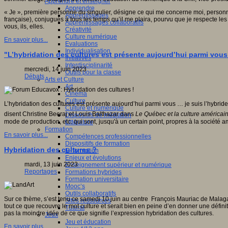
Apprendre et enseigner
Apprendre
« Je », première personne du singulier, désigne ce qui me concerne moi, personne
Apprentissages
française), conjugués à tous les temps qu’il me plaira, pourvu que je respecte les r
Apprentissages collaboratifs
vous, ils, elles.
Créativité
Culture numérique
En savoir plus...
Evaluations
Individualisation
"L’hybridation des cultures est présente aujourd’hui parmi vous 
Initiatives
Interdisciplinarité
mercredi, 14 juin 2023
Outils pour la classe
Débats
Arts et Culture
Art
Cinéma
Culture
L’hybridation des cultures est présente aujourd’hui parmi vous … je suis l’hybrid
Culture et numérique
disent Christine Beeraj et Louis Balthazar dans
Le Québec et la culture américai
Dispositifs de médiation
mode de production, etc. qui sont, jusqu'à un certain point, propres à la société a
Littérature
Formation
En savoir plus...
Compétences professionnelles
Dispositifs de formation
Hybridation des cultures ?
E- formation
Enjeux et évolutions
mardi, 13 juin 2023
Enseignement supérieur et numérique
Reportages
Formations hybrides
Formation universitaire
Mooc’s
Outils collaboratifs
Sur ce thème, s’est tenu ce samedi 10 juin au centre François Mauriac de Malaga
Sites ressources
tout ce que recouvre le mot culture et serait bien en peine d’en donner une définit
Tutorat
pas la moindre idée de ce que signifie l’expression hybridation des cultures.
Jeux
Jeu et éducation
En savoir plus...