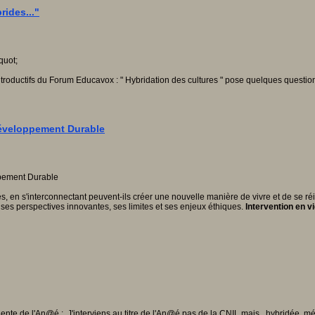
ides..."
oductifs du Forum Educavox : " Hybridation des cultures " pose quelques questions : 
/Développement Durable
tés, en s'interconnectant peuvent-ils créer une nouvelle manière de vivre et de se ré
ses perspectives innovantes, ses limites et ses enjeux éthiques.
Intervention en v
nte de l'An@é : J'interviens au titre de l'An@é pas de la CNIL mais...hybridée, mé