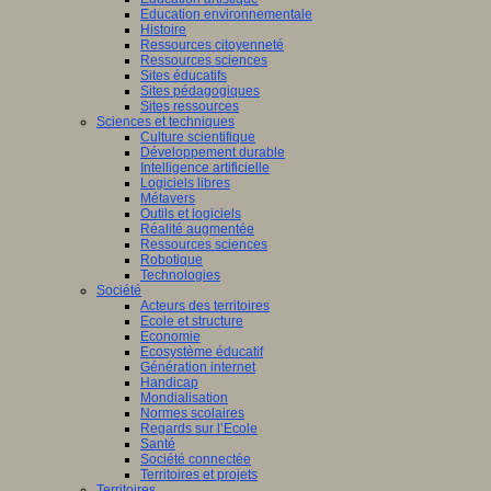
Education environnementale
Histoire
Ressources citoyenneté
Ressources sciences
Sites éducatifs
Sites pédagogiques
Sites ressources
Sciences et techniques
Culture scientifique
Développement durable
Intelligence artificielle
Logiciels libres
Métavers
Outils et logiciels
Réalité augmentée
Ressources sciences
Robotique
Technologies
Société
Acteurs des territoires
Ecole et structure
Economie
Ecosystème éducatif
Génération internet
Handicap
Mondialisation
Normes scolaires
Regards sur l’Ecole
Santé
Société connectée
Territoires et projets
Territoires