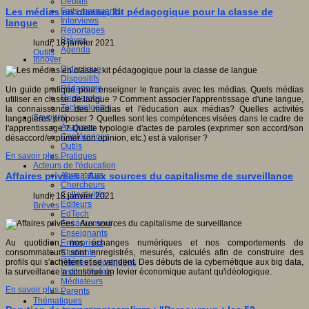
Débats
Faits marquants
Les médias en classe, kit pédagogique pour la classe de
Interviews
langue
Reportages
Brèves
lundi, 18 janvier 2021
Agenda
Outils
Innover
Didactique
Dispositifs
Pédagogie
Un guide pratique pour enseigner le français avec les médias. Quels médias
Recherche
utiliser en classe de langue ? Comment associer l'apprentissage d'une langue,
Technologies
la connaissance des médias et l'éducation aux médias? Quelles activités
Savoir(s)
langagières proposer ? Quelles sont les compétences visées dans le cadre de
Analyses
l'apprentissage ? Quelle typologie d'actes de paroles (exprimer son accord/son
Conférences
désaccord/exprimer son opinion, etc.) est à valoriser ?
Outils
Pratiques
En savoir plus...
Acteurs de l'éducation
Animateurs
Affaires privées : Aux sources du capitalisme de surveillance
Chercheurs
Collectivités
lundi, 18 janvier 2021
Editeurs
Brèves
EdTech
Encadrement
Enseignants
Entreprises
Au quotidien, nos échanges numériques et nos comportements de
Etudiants
consommateurs sont enregistrés, mesurés, calculés afin de construire des
Filières industrielles
profils qui s'achètent et se vendent. Des débuts de la cybernétique aux big data,
Institutionnels
la surveillance a constitué un levier économique autant qu'idéologique.
Médiateurs
En savoir plus...
Parents
Thématiques