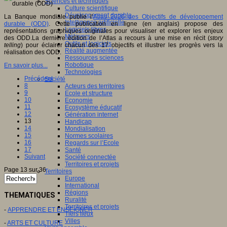
Sciences et techniques
Culture scientifique
Développement durable
La Banque mondiale publie l’
Atlas 2020 des Objectifs de développement
Intelligence artificielle
durable (ODD)
. Cette publication en ligne (en anglais) propose des
Logiciels libres
représentations graphiques originales pour visualiser et explorer les enjeux
Métavers
des ODD.La dernière édition de l’Atlas a recours à une mise en récit (
story
Outils et logiciels
telling
) pour éclairer chacun des 17 objectifs et illustrer les progrès vers la
Réalité augmentée
réalisation des ODD.
Ressources sciences
Robotique
En savoir plus...
Technologies
Précédent
Société
8
Acteurs des territoires
9
Ecole et structure
10
Economie
11
Ecosystème éducatif
12
Génération internet
13
Handicap
14
Mondialisation
15
Normes scolaires
16
Regards sur l’Ecole
17
Santé
Suivant
Société connectée
Territoires et projets
Page 13 sur 36
Territoires
Europe
International
Régions
THEMATIQUES
Ruralité
Territoires et projets
-
APPRENDRE ET ENSEIGNER
Tiers lieux
Villes
-
ARTS ET CULTURE