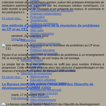
Fablab
collective menée depuis plusieurs années, autour des pratiques émergentes de
Géolocalisation
médiation patrimoniale supportée par les nouveaux médias numériques. Ce
Images
billet montre la genèse de l’ouvrage et en présente les enjeux, le sommaire et
Les mondes virtuels en éducation
les participant.e.s.
Pratiques collaboratives
Podcasting
En savoir plus...
Smartphones
Tableaux numériques
Une méthode d’enseignement de la résolution de problèmes
Tablettes
au CP et au CE1
Web radio
Webdocumentaire
vendredi, 20 novembre 2020
eTwinning
Didactique
Prospective
Ecosystème numérique
Espaces
Politique éducative
Scénarios prospectifs
Passer d’un enseignement PAR la résolution de problèmes à un enseignement
Temps
DE la résolution de problèmes, tel est l’enjeu de cet ouvrage.
Réseaux sociaux
Algorithme
Le simple fait de faire des problèmes ne suffit pas pour nombre d’élèves à
Données
progresser. Cette méthode propose alors des séances d’apprentissages et des
Réseaux sociaux et champ scolaire
séances d’entraînement autour de banques différenciées.
Sélection de ressources
Bibliographies
En savoir plus...
Education artistique
Education environnementale
La Banque mondiale publie l’Atlas 2020 des Objectifs de
Histoire
développement durable (ODD)
Ressources citoyenneté
Ressources sciences
mardi, 17 novembre 2020
Sites éducatifs
Fait marquant
Sites pédagogiques
Sites ressources