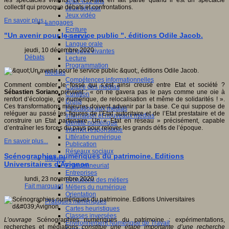
les spectacles vivants. Le cinéma en fait partie quand il est un spectacle
Jeux 4/12 ans
collectif qui provoque débats et confrontations.
Jeux sérieux
Jeux vidéo
En savoir plus...
Langages
Ecriture
"Un avenir pour le service public ", éditions Odile Jacob.
Humour
Langue orale
jeudi, 10 décembre 2020
Langues vivantes
Débats
Lecture
Programmation
Médias
Compétences informationnelles
Comment combler le fossé qui s’est ainsi creusé entre Etat et société ?
Culture des médias
Sébastien Soriano
prévient : « on ne gavera pas le pays comme une oie à
Curation
renfort d’écologie, de numérique, de relocalisation et même de solidarités ! ».
Droits
Ces transformations majeures doivent advenir par la base. Ce qui suppose de
Education aux médias
reléguer au passé les figures de l’Etat autoritaire et de l’Etat prestataire et de
Information et nouveaux médias
construire un Etat partenaire. Un « Etat en réseau » précisément, capable
Identité numérique
d’entraîner les forces du pays pour relever les grands défis de l’époque.
Internet responsable
Littératie numérique
En savoir plus...
Publication
Réseaux sociaux
Scénographies numériques du patrimoine. Editions
Métiers
Universitaires d'Avignon
Entrepreneuriat
Entreprises
lundi, 23 novembre 2020
Evolutions des métiers
Fait marquant
Métiers du numérique
Orientation
Pratiques numériques
Cartes heuristiques
Classes inversées
L’ouvrage
Scénographies numériques du patrimoine : expérimentations,
Environnement Numérique de Travail
recherches et médiations
constitue une étape importante d’une recherche