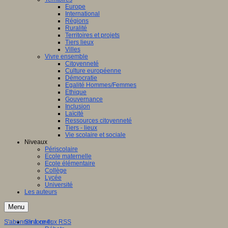
Europe
International
Régions
Ruralité
Territoires et projets
Tiers lieux
Villes
Vivre ensemble
Citoyenneté
Culture européenne
Démocratie
Egalité Hommes/Femmes
Ethique
Gouvernance
Inclusion
Laïcité
Ressources citoyenneté
Tiers - lieux
Vie scolaire et sociale
Niveaux
Périscolaire
Ecole maternelle
Ecole élémentaire
Collège
Lycée
Université
Les auteurs
Menu
S'abonner à ce flux RSS
S'informer