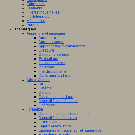
Entreprises
Etudiants
Filières industrielles
Institutionnels
Médiateurs
Parents
Thématiques
Apprendre et enseigner
Apprendre
Apprentissages
Apprentissages collaboratifs
Créativité
Culture numérique
Evaluations
Individualisation
Initiatives
Interdisciplinarité
Outils pour la classe
Arts et Culture
Art
Cinéma
Culture
Culture et numérique
Dispositifs de médiation
Littérature
Formation
Compétences professionnelles
Dispositifs de formation
E- formation
Enjeux et évolutions
Enseignement supérieur et numérique
Formations hybrides