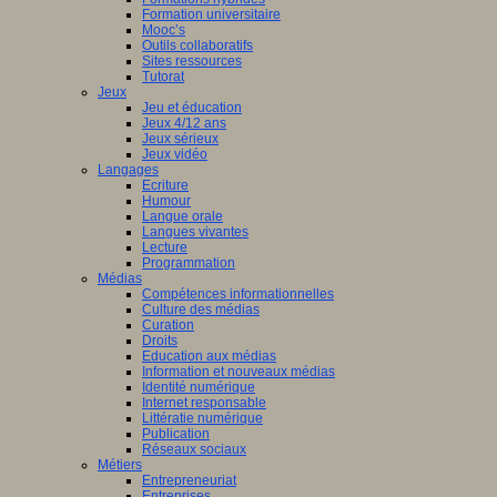
Formation universitaire
Mooc’s
Outils collaboratifs
Sites ressources
Tutorat
Jeux
Jeu et éducation
Jeux 4/12 ans
Jeux sérieux
Jeux vidéo
Langages
Ecriture
Humour
Langue orale
Langues vivantes
Lecture
Programmation
Médias
Compétences informationnelles
Culture des médias
Curation
Droits
Education aux médias
Information et nouveaux médias
Identité numérique
Internet responsable
Littératie numérique
Publication
Réseaux sociaux
Métiers
Entrepreneuriat
Entreprises