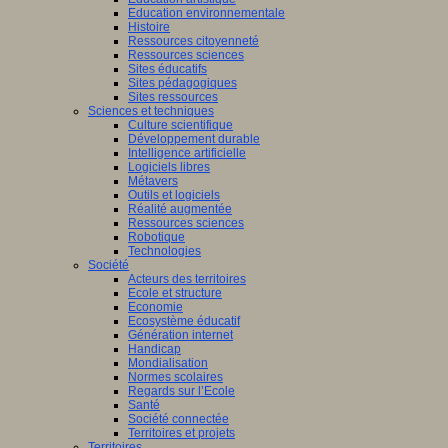
Education environnementale
Histoire
Ressources citoyenneté
Ressources sciences
Sites éducatifs
Sites pédagogiques
Sites ressources
Sciences et techniques
Culture scientifique
Développement durable
Intelligence artificielle
Logiciels libres
Métavers
Outils et logiciels
Réalité augmentée
Ressources sciences
Robotique
Technologies
Société
Acteurs des territoires
Ecole et structure
Economie
Ecosystème éducatif
Génération internet
Handicap
Mondialisation
Normes scolaires
Regards sur l’Ecole
Santé
Société connectée
Territoires et projets
Territoires