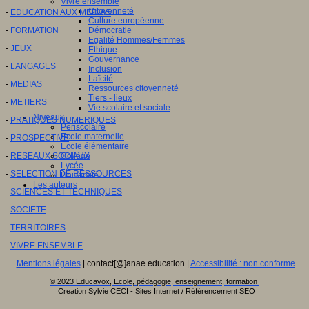
Vivre ensemble
Citoyenneté
-
EDUCATION AUX MEDIAS
Culture européenne
-
FORMATION
Démocratie
Egalité Hommes/Femmes
-
JEUX
Ethique
Gouvernance
-
LANGAGES
Inclusion
Laïcité
-
MEDIAS
Ressources citoyenneté
Tiers - lieux
-
METIERS
Vie scolaire et sociale
Niveaux
-
PRATIQUES NUMERIQUES
Périscolaire
Ecole maternelle
-
PROSPECTIVE
Ecole élémentaire
-
RESEAUX SOCIAUX
Collège
Lycée
-
SELECTION DE RESSOURCES
Université
Les auteurs
-
SCIENCES ET TECHNIQUES
-
SOCIETE
-
TERRITOIRES
-
VIVRE ENSEMBLE
Mentions légales
| contact[@]anae.education |
Accessibilité : non conforme
© 2023 Educavox, Ecole, pédagogie, enseignement, formation
Creation Sylvie CECI - Sites Internet / Référencement SEO