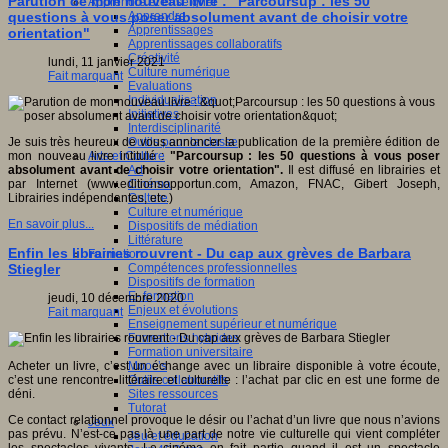
Parution de mon nouveau livre : "Parcoursup : les 50
Apprendre et enseigner
Apprendre
questions à vous poser absolument avant de choisir votre
Apprentissages
orientation"​
Apprentissages collaboratifs
Créativité
lundi, 11 janvier 2021
Culture numérique
Fait marquant
Evaluations
Individualisation
Initiatives
Interdisciplinarité
Outils pour la classe
Je suis très heureux de vous annoncer la publication de la première édition de
Arts et Culture
mon nouveau livre intitulé :
"Parcoursup : les 50 questions à vous poser
Art
absolument avant de choisir votre orientation".
Il est diffusé en librairies et
Cinéma
par Internet (www.editionsopportun.com, Amazon, FNAC, Gibert Joseph,
Culture
Librairies indépendantes, etc.)
Culture et numérique
En savoir plus...
Dispositifs de médiation
Littérature
Enfin les librairies rouvrent - Du cap aux grèves de Barbara
Formation
Compétences professionnelles
Stiegler
Dispositifs de formation
E- formation
jeudi, 10 décembre 2020
Enjeux et évolutions
Fait marquant
Enseignement supérieur et numérique
Formations hybrides
Formation universitaire
Mooc’s
Acheter un livre, c’est un échange avec un libraire disponible à votre écoute,
Outils collaboratifs
c’est une rencontre littéraire et culturelle : l’achat par clic en est une forme de
Sites ressources
déni.
Tutorat
Ce contact relationnel provoque le désir ou l’achat d’un livre que nous n’avions
Jeux
pas prévu. N’est-ce pas là une part de notre vie culturelle qui vient compléter
Jeu et éducation