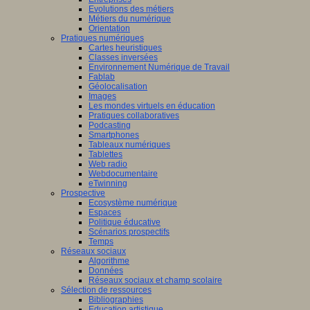
Evolutions des métiers
Métiers du numérique
Orientation
Pratiques numériques
Cartes heuristiques
Classes inversées
Environnement Numérique de Travail
Fablab
Géolocalisation
Images
Les mondes virtuels en éducation
Pratiques collaboratives
Podcasting
Smartphones
Tableaux numériques
Tablettes
Web radio
Webdocumentaire
eTwinning
Prospective
Ecosystème numérique
Espaces
Politique éducative
Scénarios prospectifs
Temps
Réseaux sociaux
Algorithme
Données
Réseaux sociaux et champ scolaire
Sélection de ressources
Bibliographies
Education artistique