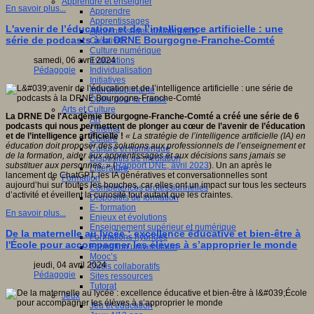
Apprendre et enseigner
En savoir plus...
Apprendre
Apprentissages
L'avenir de l’éducation et de l’intelligence artificielle : une
Apprentissages collaboratifs
série de podcasts à la DRNE Bourgogne-Franche-Comté
Créativité
Culture numérique
Evaluations
samedi, 06 avril 2024
Individualisation
Pédagogie
Initiatives
Interdisciplinarité
Outils pour la classe
Arts et Culture
La DRNE De l'Académie Bourgogne-Franche-Comté a créé une série de 6
Art
podcasts qui nous permettent de plonger au cœur de l’avenir de l’éducation
Cinéma
et de l’intelligence artificielle !
« La stratégie de l’intelligence artificielle (IA) en
Culture
éducation doit proposer des solutions aux professionnels de l’enseignement et
Culture et numérique
de la formation, aider aux apprentissages et aux décisions sans jamais se
Dispositifs de médiation
substituer aux personnes. »
(
Rapport DNE, avril 2023
). Un an après le
Littérature
lancement de ChatGPT, les IA génératives et conversationnelles sont
Formation
aujourd’hui sur toutes les bouches, car elles ont un impact sur tous les secteurs
Compétences professionnelles
d’activité et éveillent la curiosité tout autant que les craintes.
Dispositifs de formation
E- formation
En savoir plus...
Enjeux et évolutions
Enseignement supérieur et numérique
De la maternelle au lycée : excellence éducative et bien-être à
Formations hybrides
l'École pour accompagner les élèves à s’approprier le monde
Formation universitaire
Mooc’s
jeudi, 04 avril 2024
Outils collaboratifs
Pédagogie
Sites ressources
Tutorat
Jeux
Jeu et éducation