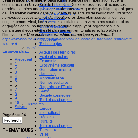
Jean François Cerisier,
Professeur de sciences de l'information et de la
Sciences et techniques
communication Université de Poitiers : « Deux expressions ont acquis ces
Culture scientifique
dernières années une place de choix dans le lexique des politiques publiques
Développement durable
de l’éducation comme dans celui de tous les acteurs de l’éducation :
transition
Intelligence artificielle
numérique
et
écosystèmes d’innovation
, les deux étant souvent mobilisés
Logiciels libres
conjointement. Ainsi, les institutions scolaires et universitaires seraient-elles
Métavers
engagées dans une transition numérique s’appuyant largement sur la
Outils et logiciels
dynamique d’écosystèmes le plus souvent territorialisés et favorables à
Réalité augmentée
l’innovation. »
Une école en « transition numérique », vraiment ?
Ressources sciences
https://www.educavox.fr/formation/analyse/une-ecole-en-transition-numerique-
Robotique
vraiment
Technologies
Société
En savoir plus...
Acteurs des territoires
Ecole et structure
Précédent
Economie
1
Ecosystème éducatif
2
Génération internet
3
Handicap
4
Mondialisation
5
Normes scolaires
6
Regards sur l’Ecole
7
Santé
8
Société connectée
9
Territoires et projets
10
Territoires
Suivant
Europe
International
Page 6 sur 94
Régions
Ruralité
Territoires et projets
THEMATIQUES
Tiers lieux
Villes