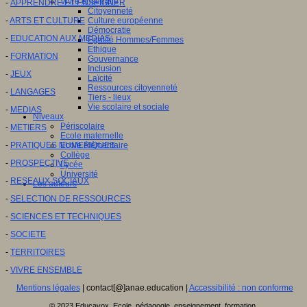
Vivre ensemble
-
APPRENDRE ET ENSEIGNER
Citoyenneté
-
ARTS ET CULTURE
Culture européenne
Démocratie
-
EDUCATION AUX MEDIAS
Egalité Hommes/Femmes
Ethique
-
FORMATION
Gouvernance
Inclusion
-
JEUX
Laïcité
Ressources citoyenneté
-
LANGAGES
Tiers - lieux
Vie scolaire et sociale
-
MEDIAS
Niveaux
Périscolaire
-
METIERS
Ecole maternelle
-
PRATIQUES NUMERIQUES
Ecole élémentaire
Collège
-
PROSPECTIVE
Lycée
Université
-
RESEAUX SOCIAUX
Les auteurs
-
SELECTION DE RESSOURCES
-
SCIENCES ET TECHNIQUES
-
SOCIETE
-
TERRITOIRES
-
VIVRE ENSEMBLE
Mentions légales
| contact[@]anae.education |
Accessibilité : non conforme
© 2023 Educavox, Ecole, pédagogie, enseignement, formation