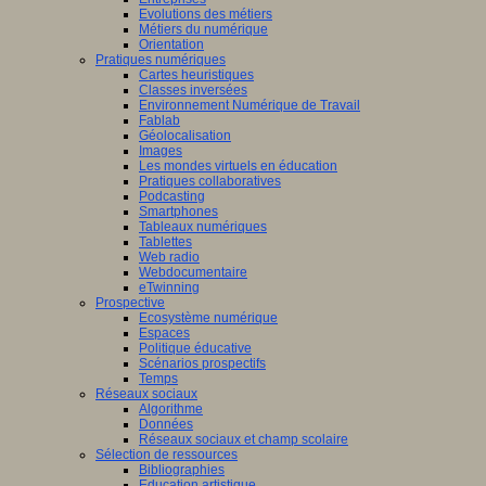
Evolutions des métiers
Métiers du numérique
Orientation
Pratiques numériques
Cartes heuristiques
Classes inversées
Environnement Numérique de Travail
Fablab
Géolocalisation
Images
Les mondes virtuels en éducation
Pratiques collaboratives
Podcasting
Smartphones
Tableaux numériques
Tablettes
Web radio
Webdocumentaire
eTwinning
Prospective
Ecosystème numérique
Espaces
Politique éducative
Scénarios prospectifs
Temps
Réseaux sociaux
Algorithme
Données
Réseaux sociaux et champ scolaire
Sélection de ressources
Bibliographies
Education artistique