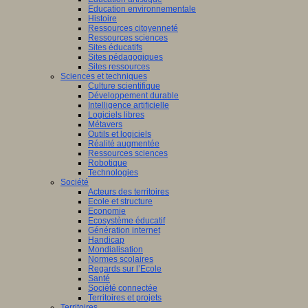
Education environnementale
Histoire
Ressources citoyenneté
Ressources sciences
Sites éducatifs
Sites pédagogiques
Sites ressources
Sciences et techniques
Culture scientifique
Développement durable
Intelligence artificielle
Logiciels libres
Métavers
Outils et logiciels
Réalité augmentée
Ressources sciences
Robotique
Technologies
Société
Acteurs des territoires
Ecole et structure
Economie
Ecosystème éducatif
Génération internet
Handicap
Mondialisation
Normes scolaires
Regards sur l’Ecole
Santé
Société connectée
Territoires et projets
Territoires