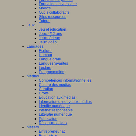
Formation universitaire
Mooc’s
Outils collaboratifs
Sites ressources
Tutorat
Jeux
Jeu et éducation
Jeux 4/12 ans
Jeux sérieux
Jeux vidéo
Langages
Ecriture
Humour
Langue orale
Langues vivantes
Lecture
Programmation
Médias
Compétences informationnelles
Culture des médias
Curation
Droits
Education aux médias
Information et nouveaux médias
Identité numérique
Internet responsable
Littératie numérique
Publication
Réseaux sociaux
Métiers
Entrepreneuriat
Entreprises