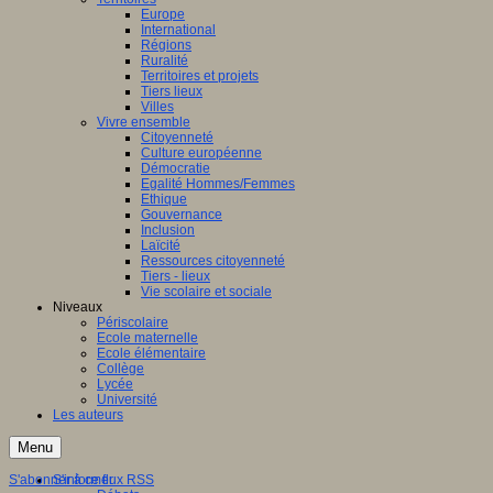
Europe
International
Régions
Ruralité
Territoires et projets
Tiers lieux
Villes
Vivre ensemble
Citoyenneté
Culture européenne
Démocratie
Egalité Hommes/Femmes
Ethique
Gouvernance
Inclusion
Laïcité
Ressources citoyenneté
Tiers - lieux
Vie scolaire et sociale
Niveaux
Périscolaire
Ecole maternelle
Ecole élémentaire
Collège
Lycée
Université
Les auteurs
Menu
S'abonner à ce flux RSS
S'informer