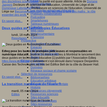
Fablab
des disciplines scientifiques
, la parité est quasi atteinte. Article de
Doriane
Géolocalisation
Jaegers
Docteure en sciences de l'éducation, Université de Liège et de
Images
Dominique Lafontaine
Professeure en sciences de l'éducation, Université de
Les mondes virtuels en éducation
Liège sur
theconversation.com
:
Inciter les filles à faire des maths : le rôle
Pratiques collaboratives
essentiel des profs
Podcasting
Smartphones
En savoir plus...
Tableaux numériques
Tablettes
Deux guides en Technologies Éducatives
Web radio
Webdocumentaire
lundi, 18 mars 2024
eTwinning
Reportages
Prospective
Ecosystème numérique
Espaces
Politique éducative
Edteq pose les bases de pratiques judicieuses et responsables en
Scénarios prospectifs
numérique éducatif.
Jeudi le 14 mars a eu lieu à Montréal le lancement des
Temps
deux guides en technologie éducative [1] publiés par l’Association Edteq
Réseaux sociaux
https://www.edteq.ca/
. L’événement s’est déroulé dans l’espace Desjardins
Algorithme
Caisse des Technologies, au très bel Édifice Bell de la côte du Beaver Hall.
Données
Réseaux sociaux et champ scolaire
Sélection de ressources
En savoir plus...
Bibliographies
Education artistique
La transition numérique de l’école ?
Education environnementale
Histoire
Ressources citoyenneté
mardi, 05 mars 2024
Ressources sciences
Editos
Sites éducatifs
Sites pédagogiques
Sites ressources