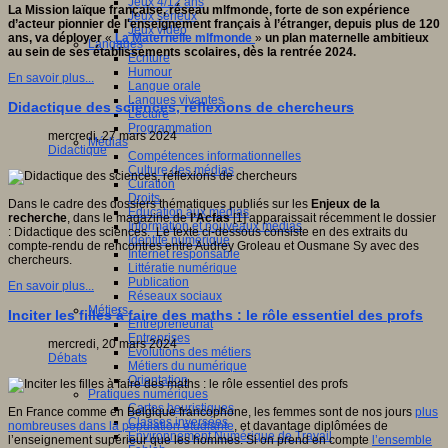
Jeux 4/12 ans
La Mission laïque française, réseau mlfmonde, forte de son expérience
Jeux sérieux
d’acteur pionnier de l'enseignement français à l’étranger, depuis plus de 120
Jeux vidéo
ans, va déployer
«
La Maternelle mlfmonde
»
un plan maternelle ambitieux
Langages
au sein de ses établissements scolaires, dès la rentrée 2024.
Ecriture
Humour
En savoir plus...
Langue orale
Langues vivantes
Didactique des sciences, réflexions de chercheurs
Lecture
Programmation
mercredi, 27 mars 2024
Médias
Didactique
Compétences informationnelles
Culture des médias
Curation
Droits
Dans le cadre des dossiers thématiques publiés sur les
Enjeux de la
Education aux médias
recherche
, dans le magazine de
l’Acfas
[1] apparaissait récemment le dossier
Information et nouveaux médias
: Didactique des sciences. Le texte ci-dessous consiste en des extraits du
Identité numérique
compte-rendu de rencontres entre Audrey Groleau et Ousmane Sy avec des
Internet responsable
chercheurs.
Littératie numérique
Publication
En savoir plus...
Réseaux sociaux
Métiers
Inciter les filles à faire des maths : le rôle essentiel des profs
Entrepreneuriat
Entreprises
mercredi, 20 mars 2024
Evolutions des métiers
Débats
Métiers du numérique
Orientation
Pratiques numériques
Cartes heuristiques
En France comme en Belgique francophone, les femmes sont de nos jours
plus
Classes inversées
nombreuses dans la population étudiante
, et davantage diplômées de
Environnement Numérique de Travail
l’enseignement supérieur que les hommes. Si on prend en compte
l’ensemble