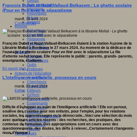
Débats
Faits marquants
François Dubet et Najat Vallaud-Belkacem : Le ghetto scolaire
Interviews
/Pour en finir avec le séparatisme
Reportages
Brèves
mardi, 16 avril 2024
Agenda
Conférences
Innover
Didactique
Dispositifs
Pédagogie
Recherche
François Dubet et Najat Vallaud-Belkacem étaient à la station Auzone de la
Technologies
Librairie Mollat à Bordeaux le 27 mars 2024. Au moment de la dédicace de
Savoir(s)
l’ouvrage
Le ghetto scolaire Pour en finir avec le séparatisme
La file
Analyses
d’attente se fait longue. Elle représente le public : parents, grands- parents,
Conférences
enseignants, étudiants.
Outils
En savoir plus...
Pratiques
Acteurs de l'éducation
L'intelligence artificielle, processus en cours
Animateurs
Chercheurs
Collectivités
mardi, 09 avril 2024
Editeurs
Editos
EdTech
Encadrement
Enseignants
Difficile d'échapper au sujet de l'Intelligence artificielle ! Elle est partout,
Entreprises
soulève des craintes pour nos enfants,
pour l'emplo
i, pour les relations
Etudiants
sociales, les apprentissages ou la démocratie...Voici une sélection du mois
Filières industrielles
avec quelques articles récents : des recherches, des pratiques, des
Institutionnels
contenus de formation. Des appropriations sont en cours avec des
Médiateurs
questionnements, des doutes, les défis à relever...Certainement changeons-
Parents
nous d'époque !
Thématiques