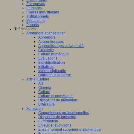
Entreprises
Etudiants
Filières industrielles
Institutionnels
Médiateurs
Parents
Thématiques
Apprendre et enseigner
Apprendre
Apprentissages
Apprentissages collaboratifs
Créativité
Culture numérique
Evaluations
Individualisation
Initiatives
Interdisciplinarité
Outils pour la classe
Arts et Culture
Art
Cinéma
Culture
Culture et numérique
Dispositifs de médiation
Littérature
Formation
Compétences professionnelles
Dispositifs de formation
E- formation
Enjeux et évolutions
Enseignement supérieur et numérique
Formations hybrides