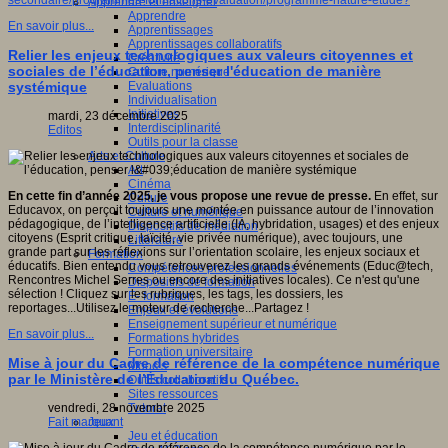
secondaire/programmes-formations-evaluation/programme-nature-etude?
Apprendre et enseigner
Apprendre
En savoir plus...
Apprentissages
Apprentissages collaboratifs
Relier les enjeux technologiques aux valeurs citoyennes et
Créativité
sociales de l’éducation, penser l'éducation de manière
Culture numérique
Evaluations
systémique
Individualisation
Initiatives
mardi, 23 décembre 2025
Interdisciplinarité
Editos
Outils pour la classe
Arts et Culture
Art
Cinéma
En cette fin d’année 2025, je vous propose une revue de presse.
En effet, sur
Culture
Educavox, on perçoit toujours une montée en puissance autour de l’innovation
Culture et numérique
pédagogique, de l’intelligence artificielle (IA, hybridation, usages) et des enjeux
Dispositifs de médiation
citoyens (Esprit critique, laïcité, vie privée numérique), avec toujours, une
Littérature
grande part sur les réflexions sur l’orientation scolaire, les enjeux sociaux et
Formation
éducatifs. Bien entendu vous retrouverez les grands événements (Educ@tech,
Compétences professionnelles
Rencontres Michel Serres ou encore des initiatives locales). Ce n'est qu'une
Dispositifs de formation
sélection ! Cliquez sur les rubriques, les tags, les dossiers, les
E- formation
reportages...Utilisez le moteur de recherche...Partagez !
Enjeux et évolutions
Enseignement supérieur et numérique
En savoir plus...
Formations hybrides
Formation universitaire
Mise à jour du Cadre de référence de la compétence numérique
Mooc’s
par le Ministère de l’Éducation du Québec.
Outils collaboratifs
Sites ressources
Tutorat
vendredi, 28 novembre 2025
Jeux
Fait marquant
Jeu et éducation