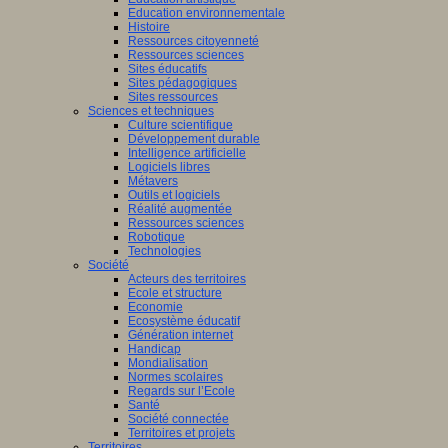
Education environnementale
Histoire
Ressources citoyenneté
Ressources sciences
Sites éducatifs
Sites pédagogiques
Sites ressources
Sciences et techniques
Culture scientifique
Développement durable
Intelligence artificielle
Logiciels libres
Métavers
Outils et logiciels
Réalité augmentée
Ressources sciences
Robotique
Technologies
Société
Acteurs des territoires
Ecole et structure
Economie
Ecosystème éducatif
Génération internet
Handicap
Mondialisation
Normes scolaires
Regards sur l’Ecole
Santé
Société connectée
Territoires et projets
Territoires