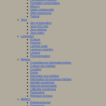
Formation universitaire
Mooc’s
Outils collaboratifs
Sites ressources
Tutorat
Jeux
Jeu et éducation
Jeux 4/12 ans
Jeux sérieux
Jeux vidéo
Langages
Ecriture
Humour
Langue orale
Langues vivantes
Lecture
Programmation
Médias
Compétences informationnelles
Culture des médias
Curation
Droits
Education aux médias
Information et nouveaux médias
Identité numérique
Internet responsable
Littératie numérique
Publication
Réseaux sociaux
Métiers
Entrepreneuriat
Entreprises