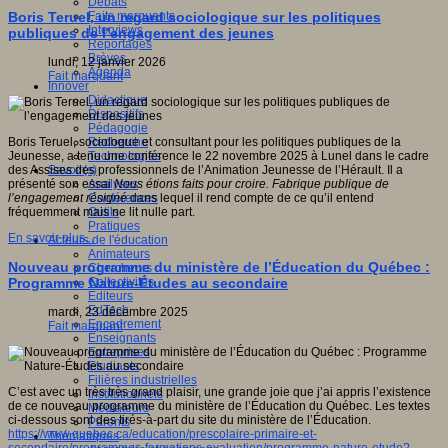
Débats
Faits marquants
Boris Teruel, un regard sociologique sur les politiques
Interviews
publiques de l’engagement des jeunes
Reportages
Brèves
lundi, 12 janvier 2026
Agenda
Fait marquant
Innover
Didactique
Dispositifs
Pédagogie
Recherche
Boris Teruel, sociologue et consultant pour les politiques publiques de la
Technologies
Jeunesse, a tenu une conférence le 22 novembre 2025 à Lunel dans le cadre
Savoir(s)
des Assises des professionnels de l’Animation Jeunesse de l’Hérault. Il a
Analyses
présenté son essai
Nous étions faits pour croire. Fabrique publique de
Conférences
l’engagement résigné
dans lequel il rend compte de ce qu’il entend
Outils
fréquemment mais ne lit nulle part.
Pratiques
En savoir plus...
Acteurs de l'éducation
Animateurs
Nouveau programme du ministère de l’Éducation du Québec :
Chercheurs
Collectivités
Programme Nature-Études au secondaire
Editeurs
EdTech
mardi, 23 décembre 2025
Encadrement
Fait marquant
Enseignants
Entreprises
Etudiants
Filières industrielles
C’est avec un très très grand plaisir, une grande joie que j’ai appris l’existence
Institutionnels
de ce nouveau programme du ministère de l’Éducation du Québec. Les textes
Médiateurs
ci-dessous sont des tirés-à-part du site du ministère de l’Éducation.
Parents
https://www.quebec.ca/education/prescolaire-primaire-et-
Thématiques