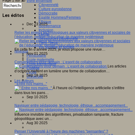
Page 1 sur 35
Vivre ensemble
Citoyenneté
Culture européenne
Démocratie
Les éditos
Egalité Hommes/Femmes
Ethique
Dec 23 2025
Gouvernance
Inclusion
Relier les enjeux technologiques aux valeurs citoyennes et sociales de
Laïcité
l’éducation, penser l'éducation de manière systémique
Ressources citoyenneté
Tiers - lieux
Vie scolaire et sociale
En cette fin d’année 2025, je vous propose une revue…
Niveaux
Nov 01 2025
Périscolaire
Ecole maternelle
Conversations pour demain : L’esprit de collaboration
Ecole élémentaire
Les articles
Collège
d’octobre mettent en lumière une forme de collaboration…
Lycée
Sep 18 2025
Université
Les auteurs
" Entre nos mains..."
À l’heure où l’intelligence artificielle s’infiltre
dans tous les pans…
Sep 10 2025
Naviguer entre pédagogie, technologie, éthique...accompagnement...
Influence invisible des algorithmes, privatisation rampante, fracture
géopolitique avec un…
Aug 30 2025
Penser l’Université à l’heure des machines "pensantes" ?