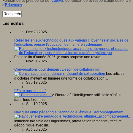
Fondatrice et présidente de l’
An@é
, co-fondatrice et responsable éditoriale
d'
Educavox
.
Les éditos
Dec 23 2025
Relier les enjeux technologiques aux valeurs citoyennes et sociales de
l’éducation, penser l'éducation de manière systémique
En cette fin d’année 2025, je vous propose une revue…
Nov 01 2025
Conversations pour demain : L’esprit de collaboration
Les articles
d’octobre mettent en lumière une forme de collaboration…
Sep 18 2025
" Entre nos mains..."
À l’heure où l’intelligence artificielle s’infiltre
dans tous les pans…
Sep 10 2025
Naviguer entre pédagogie, technologie, éthique...accompagnement...
Influence invisible des algorithmes, privatisation rampante, fracture
géopolitique avec un…
Aug 30 2025