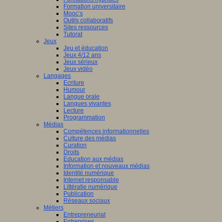
Formation universitaire
Mooc’s
Outils collaboratifs
Sites ressources
Tutorat
Jeux
Jeu et éducation
Jeux 4/12 ans
Jeux sérieux
Jeux vidéo
Langages
Ecriture
Humour
Langue orale
Langues vivantes
Lecture
Programmation
Médias
Compétences informationnelles
Culture des médias
Curation
Droits
Education aux médias
Information et nouveaux médias
Identité numérique
Internet responsable
Littératie numérique
Publication
Réseaux sociaux
Métiers
Entrepreneuriat
Entreprises