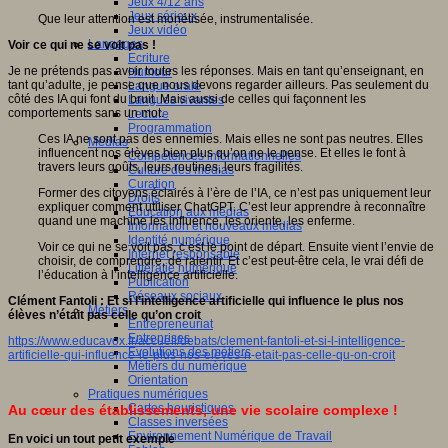
Jeux 4/12 ans
Jeux sérieux
Que leur attention est monétisée, instrumentalisée.
Jeux vidéo
Langages
Voir ce qui ne se voit pas !
Ecriture
Je ne prétends pas avoir toutes les réponses. Mais en tant qu’enseignant, en
Humour
tant qu’adulte, je pense que nous devons regarder ailleurs. Pas seulement du
Langue orale
côté des IA qui font du bruit. Mais aussi de celles qui façonnent les
Langues vivantes
comportements sans un mot.
Lecture
Programmation
Ces IA ne sont pas des ennemies. Mais elles ne sont pas neutres. Elles
Médias
influencent nos élèves bien plus qu’on ne le pense. Et elles le font à
Compétences informationnelles
travers leurs goûts, leurs routines, leurs fragilités.
Culture des médias
Curation
Former des citoyens éclairés à l’ère de l’IA, ce n’est pas uniquement leur
Droits
expliquer comment utiliser ChatGPT. C’est leur apprendre à reconnaître
Education aux médias
quand une machine les influence, les oriente, les enferme.
Information et nouveaux médias
Identité numérique
Voir ce qui ne se voit pas, c’est le point de départ. Ensuite vient l’envie de
Internet responsable
choisir, de comprendre, de ralentir. Et c’est peut-être cela, le vrai défi de
Littératie numérique
l’éducation à l’intelligence artificielle.
Publication
Réseaux sociaux
Clément Fantoli : Et si l’intelligence artificielle qui influence le plus nos
Métiers
élèves n’était pas celle qu’on croit
Entrepreneuriat
Entreprises
https://www.educavox.fr/accueil/debats/clement-fantoli-et-si-l-intelligence-
Evolutions des métiers
artificielle-qui-influence-le-plus-nos-eleves-n-etait-pas-celle-qu-on-croit
Métiers du numérique
Orientation
Pratiques numériques
Cartes heuristiques
Au cœur des établissements, une vie scolaire complexe !
Classes inversées
Environnement Numérique de Travail
En voici un tout petit exemple