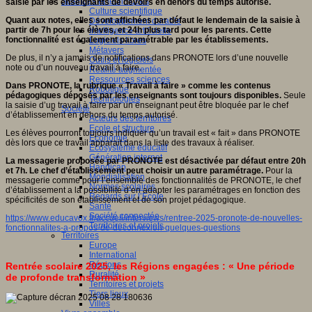
Sciences et techniques
saisie par les enseignants de devoirs en dehors du temps autorisé.
Culture scientifique
Quant aux notes, elles sont affichées par défaut le lendemain de la saisie à
Développement durable
partir de 7h pour les élèves, et 24h plus tard pour les parents. Cette
Intelligence artificielle
fonctionnalité est également paramétrable par les établissements.
Logiciels libres
Métavers
De plus, il n’y a jamais de notifications dans PRONOTE lors d’une nouvelle
Outils et logiciels
note ou d’un nouveau travail à faire.
Réalité augmentée
Ressources sciences
Dans PRONOTE, la rubrique « Travail à faire » comme les contenus
Robotique
pédagogiques déposés par les enseignants sont toujours disponibles.
Seule
Technologies
la saisie d’un travail à faire par un enseignant peut être bloquée par le chef
Société
d’établissement en dehors du temps autorisé.
Acteurs des territoires
Ecole et structure
Les élèves pourront toujours indiquer qu’un travail est « fait » dans PRONOTE
Economie
dès lors que ce travail apparait dans la liste des travaux à réaliser.
Ecosystème éducatif
Génération internet
La messagerie proposée par PRONOTE est désactivée par défaut entre 20h
Handicap
et 7h. Le chef d’établissement peut choisir un autre paramétrage.
Pour la
Mondialisation
messagerie comme pour l’ensemble des fonctionnalités de PRONOTE, le chef
Normes scolaires
d’établissement a la possibilité d’en adapter les paramétrages en fonction des
Regards sur l’Ecole
spécificités de son établissement et de son projet pédagogique.
Santé
Société connectée
https://www.educavox.fr/accueil/interviews/rentree-2025-pronote-de-nouvelles-
Territoires et projets
fonctionnalites-a-propos-de-deconnexion-quelques-questions
Territoires
Europe
International
Régions
Rentrée scolaire 2025, les Régions engagées : « Une période
Ruralité
de profonde transformation »
Territoires et projets
Tiers lieux
Villes