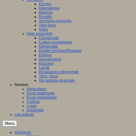
Europe
International
Régions
Ruralité
Territoires et projets
Tiers lieux
Villes
Vivre ensemble
Citoyenneté
Culture européenne
Démocratie
Egalité Hommes/Femmes
Ethique
Gouvernance
Inclusion
Laïcité
Ressources citoyenneté
Tiers - lieux
Vie scolaire et sociale
Niveaux
Périscolaire
Ecole maternelle
Ecole élémentaire
Collège
Lycée
Université
Les auteurs
Menu
S'informer