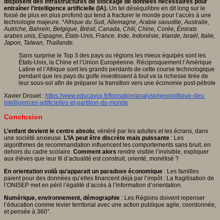
disposent des infrastructures de stockage de données nécessaires pour
entraîner l’intelligence artificielle (IA).
Un tel déséquilibre en dit long sur le
fossé de plus en plus profond qui tend à fracturer le monde pour l’accès à une
technologie majeure.
*Afrique du Sud, Allemagne, Arabie saoudite, Australie,
Autriche, Bahreïn, Belgique, Brésil, Canada, Chili, Chine, Corée, Émirats
arabes unis, Espagne, États-Unis, France, Inde, Indonésie, Irlande, Israël, Italie,
Japon, Taïwan, Thaïlande.
Sans surprise le Top 3 des pays ou régions les mieux équipés sont les
États-Unis, la Chine et l’Union Européenne. Réciproquement l’Amérique
Latine et l’Afrique sont les grands perdants de cette course technologique
pendant que les pays du golfe investissent à tout va la richesse tirée de
leur sous-sol afin de préparer la transition vers une économie post-pétrole
Xavier Drouet :
https://www.educavox.fr/formation/analyse/geopolitique-des-
intelligences-artificielles-et-partition-du-monde
Conclusion
L’enfant devient le centre absolu
, vénéré par les adultes et les écrans, dans
une société anxieuse.
L’IA peut être discrète mais puissante
: Les
algorithmes de recommandation influencent les comportements sans bruit, en
dehors du cadre scolaire.
Comment alors
rendre visible l’invisible, expliquer
aux élèves que leur fil d’actualité est construit, orienté, monétisé ?
En orientation voilà qu’apparait un
paradoxe économique
: Les familles
paient pour des données qu’elles financent déjà par l’impôt : La fragilisation de
l’ONISEP met en péril l’égalité d’accès à l’information d’orientation.
Numérique, environnement, démographie
: Les Régions doivent repenser
l’éducation comme levier territorial avec une action publique agile, coordonnée,
et pensée à 360°.