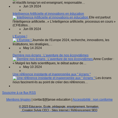
et réactifs lorsqu’on est enseignant, responsable…
Jun 19 2024
Intelligence Artificielle et innovations en éducation
Elle est partout
l'Intelligence artificielle...« L'intelligence artificielle, processus en cours »
(CF/Editos…
Jun 09 2024
L'Europe !
Journée de l'Europe 2024, recherche, innovations, les
Institutions, les stratégies,…
May 14 2024
Derrière nos écrans : L’aventure de nos écosystèmes
Anne Cordier :
« Malgré les faits scientifiques, le débat autour de…
May 10 2024
Une référence insistante et inappropriée aux " écrans "
Les écrans
nous fascinent-ils au point de créer des références…
Souscrire à ce flux RSS
Mentions légales
| contact[@]anae.education |
Accessibilité : non conforme
© 2023 Educavox, Ecole, pédagogie, enseignement, formation
Creation Sylvie CECI - Sites Internet / Référencement SEO