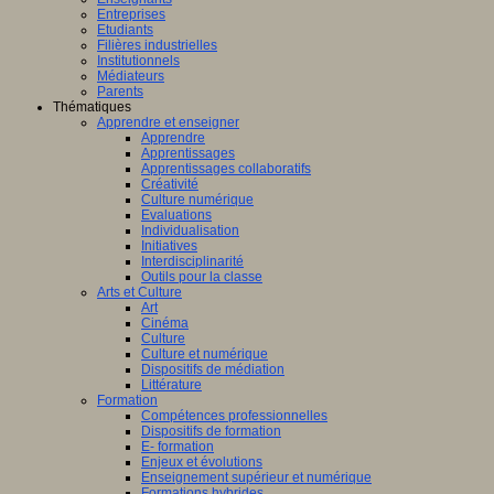
Entreprises
Etudiants
Filières industrielles
Institutionnels
Médiateurs
Parents
Thématiques
Apprendre et enseigner
Apprendre
Apprentissages
Apprentissages collaboratifs
Créativité
Culture numérique
Evaluations
Individualisation
Initiatives
Interdisciplinarité
Outils pour la classe
Arts et Culture
Art
Cinéma
Culture
Culture et numérique
Dispositifs de médiation
Littérature
Formation
Compétences professionnelles
Dispositifs de formation
E- formation
Enjeux et évolutions
Enseignement supérieur et numérique
Formations hybrides