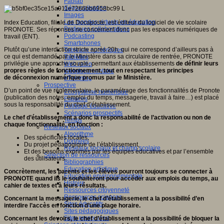
Fablab
Géolocalisation
Images
Les mondes virtuels en éducation
Index Education, filiale de Docaposte, est éditeur du logiciel de vie scolaire
Pratiques collaboratives
PRONOTE. Ses réponses ne concernent donc pas les espaces numériques de
Podcasting
travail (ENT).
Smartphones
Plutôt qu’une interdiction stricte après 20h, qui ne correspond d’ailleurs pas à
Tableaux numériques
ce qui est demandé par le Ministère dans sa circulaire de rentrée, PRONOTE
Tablettes
privilégie une approche souple, permettant aux établissements
de définir leurs
Web radio
propres règles de fonctionnement,
tout en respectant les principes
Webdocumentaire
de déconnexion numérique promus par le Ministère.
eTwinning
Prospective
D’un point de vue réglementaire, le paramétrage des fonctionnalités de Pronote
Ecosystème numérique
(publication des notes, emploi du temps, messagerie, travail à faire…) est placé
Espaces
sous la responsabilité du chef d’établissement.
Politique éducative
Scénarios prospectifs
Le chef d’établissement a donc la responsabilité de l’activation ou non de
Temps
chaque fonctionnalité, en fonction :
Réseaux sociaux
Algorithme
Des spécificités locales,
Données
Du projet pédagogique de l’établissement,
Réseaux sociaux et champ scolaire
Et des besoins exprimés par les équipes éducatives et par l’ensemble
Sélection de ressources
des utilisateurs.
Bibliographies
Education artistique
Concrètement, les parents et les élèves pourront toujours se connecter à
Education environnementale
PRONOTE quand ils le souhaiteront pour accéder aux emplois du temps, au
Histoire
cahier de textes et à leurs résultats.
Ressources citoyenneté
Ressources sciences
Concernant la messagerie, le chef d’établissement a la possibilité d’en
Sites éducatifs
interdire l’accès en fonction d’une plage horaire.
Sites pédagogiques
Sites ressources
Concernant les devoirs, le chef d’établissement a la possibilité de bloquer la