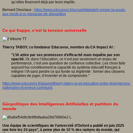
qu’elles financent déjà par leurs impôts.
Bernard Desclaux :
https://www.educavox.fr/accueil/debats/l-onisep-la-poule-
aux-oeufs-d-or-menacee-de-disparition
Ce qui frappe, c’est la tension universelle
Thierry TABOY,
co fondateur Educavox, membre du CA Impact AI :
"L’IA attire par ses promesses d’efficacité mais inquiète par son
opacité.
Or, dans l’éducation, ce n’est pas seulement un enjeu de
performance, c’est une question de confiance collective. Les choix faits
aujourd’hui conditionnent la capacité du système éducatif français à
intégrer l’IA sans perdre ce qui fonde sa légitimité : former des citoyens
capables de juger, d’inventer et de comprendre."
https://www.educavox.fr/alaune/thierry-taboy-ia-et-education-entre-divergences-
nationales-et-enjeux-communs
Géopolitique des Intelligences Artificielles et partition du
monde
Une équipe de scientifiques de l’université d’Oxford a publié en juin 2025
une liste les 24 pays*, à peine plus de 10 % des nations du monde, qui