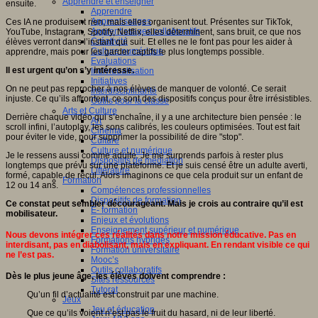
Apprendre et enseigner
ensuite.
Apprendre
Apprentissages
Ces IA ne produisent rien, mais elles organisent tout. Présentes sur TikTok,
Apprentissages collaboratifs
YouTube, Instagram, Spotify, Netflix, elles déterminent, sans bruit, ce que nos
Créativité
élèves verront dans l’instant qui suit. Et elles ne le font pas pour les aider à
Culture numérique
apprendre, mais pour les garder captifs le plus longtemps possible.
Evaluations
Il est urgent qu’on s’y intéresse.
Individualisation
Initiatives
On ne peut pas reprocher à nos élèves de manquer de volonté. Ce serait
Interdisciplinarité
injuste. Ce qu’ils affrontent, ce sont des dispositifs conçus pour être irrésistibles.
Outils pour la classe
Arts et Culture
Derrière chaque vidéo qui s’enchaîne, il y a une architecture bien pensée : le
Art
scroll infini, l’autoplay, les sons calibrés, les couleurs optimisées. Tout est fait
Cinéma
pour éviter le vide, pour supprimer la possibilité de dire "stop".
Culture
Culture et numérique
Je le ressens aussi comme adulte. Je me surprends parfois à rester plus
Dispositifs de médiation
longtemps que prévu sur une plateforme. Et je suis censé être un adulte averti,
Littérature
formé, capable de recul. Alors imaginons ce que cela produit sur un enfant de
Formation
12 ou 14 ans.
Compétences professionnelles
Dispositifs de formation
Ce constat peut sembler décourageant. Mais je crois au contraire qu’il est
E- formation
mobilisateur.
Enjeux et évolutions
Enseignement supérieur et numérique
Nous devons intégrer ces réalités dans notre mission éducative. Pas en
Formations hybrides
interdisant, pas en diabolisant, mais en expliquant. En rendant visible ce qui
Formation universitaire
ne l’est pas.
Mooc’s
Outils collaboratifs
Dès le plus jeune âge, les élèves doivent comprendre :
Sites ressources
Tutorat
Qu’un fil d’actualité est construit par une machine.
Jeux
Jeu et éducation
Que ce qu’ils voient n’est pas le fruit du hasard, ni de leur liberté.