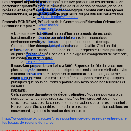
Vivre ensemble
Les Régions déploient leur action éducative partout sur les territoires, en
Citoyenneté
partenariat quotidien avec le ministère de l’Éducation nationale, dans les
Culture européenne
lycées d’enseignement général et technologique comme dans les lycées
Démocratie
professionnels, et jusqu’au collège pour leurs dispositifs sur l’orientation
Egalité Hommes/Femmes
Ethique
François BONNEAU, Président de la Commission Éducation Orientation,
Gouvernance
Formation Emploi :
Inclusion
Laïcité
« Nos territoires traversent aujourd’hui une période de profonde
Ressources citoyenneté
transformation, marquée par une triple transition : numérique,
Tiers - lieux
environnementale, mais aussi – et peut-être surtout – démographique.
Vie scolaire et sociale
Cette transition démographique n’est pas une fatalité. C’est un défi,
Niveaux
certes, mais c’est aussi une opportunité pour repenser l’action publique
Périscolaire
au plus près des réalités locales. Cela exige un changement de méthode,
Ecole maternelle
un changement de regard.
Ecole élémentaire
Il nous faut penser le territoire à 360°.
Repenser le rôle du lycée, non
Collège
plus seulement comme lieu d’enseignement, mais comme véritable levier
Lycée
d’animation du territoire. Repenser la formation tout au long de la vie, les
Université
mobilités, l’internat : ce n’est qu’en créant des ponts entre les politiques
Les auteurs
publiques que nous pourrons répondre aux besoins de nos territoires et
de leurs
habitants.
Cela suppose davantage de décentralisation.
Nous ne pouvons plus
nous contenter de structures satellites. Nos territoires ont besoin de
structures associées : la cohésion entre les acteurs publics est essentielle.
Nous devons être capables de produire ensemble une action publique en
mouvement, agile et à la hauteur des enjeux. »
https://www.educavox.fr/accueil/breves/conference-de-presse-de-rentree-dans-
les-locaux-de-regions-de-france