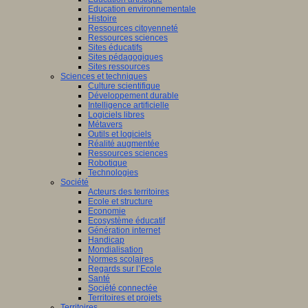
Education environnementale
Histoire
Ressources citoyenneté
Ressources sciences
Sites éducatifs
Sites pédagogiques
Sites ressources
Sciences et techniques
Culture scientifique
Développement durable
Intelligence artificielle
Logiciels libres
Métavers
Outils et logiciels
Réalité augmentée
Ressources sciences
Robotique
Technologies
Société
Acteurs des territoires
Ecole et structure
Economie
Ecosystème éducatif
Génération internet
Handicap
Mondialisation
Normes scolaires
Regards sur l’Ecole
Santé
Société connectée
Territoires et projets
Territoires