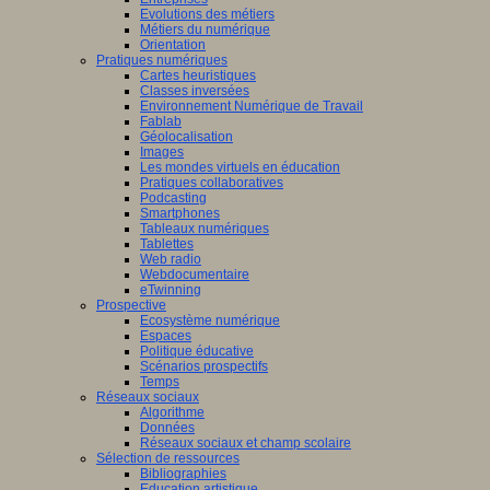
Evolutions des métiers
Métiers du numérique
Orientation
Pratiques numériques
Cartes heuristiques
Classes inversées
Environnement Numérique de Travail
Fablab
Géolocalisation
Images
Les mondes virtuels en éducation
Pratiques collaboratives
Podcasting
Smartphones
Tableaux numériques
Tablettes
Web radio
Webdocumentaire
eTwinning
Prospective
Ecosystème numérique
Espaces
Politique éducative
Scénarios prospectifs
Temps
Réseaux sociaux
Algorithme
Données
Réseaux sociaux et champ scolaire
Sélection de ressources
Bibliographies
Education artistique