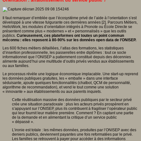
Orientation : affaiblissement du service public ?
Il faut remarquer d’emblée que l’écosystème privé de l’aide à l’orientation s’est
développé à une vitesse fulgurante ces dernières années [2]. Parcours Métiers,
HelloWork, les modules d’orientation intégrés à Pronote ou École Directe se
présentent comme plus « modernes » et « personnalisés » que les outils
publics.
Curieusement, ces plateformes ont toutes un point commun
méconnu : elles reposent à 80-90% sur les données open data de l’ONISEP.
Les 600 fiches métiers détaillées, l’atlas des formations, les statistiques
d’insertion professionnelle, les passerelles entre diplômes : tout ce socle
informationnel que l’ONISEP a patiemment constitué depuis des décennies
alimente aujourd’hui une multitude d’outils privés vendus aux établissements
ou aux familles.
Le processus révèle une logique économique implacable. Une start-up reprend
les données publiques gratuites, les « emballe » dans une interface
séduisante, ajoute quelques fonctionnalités (chatbot, QCM de personnalité,
algorithme de recommandation), et vend le tout comme une solution
« innovante » aux établissements ou aux parents inquiets.
Cette réutilisation massive des données publiques par le secteur privé
crée une situation paradoxale : plus les acteurs privés prospèrent en
s’appuyant sur l’ONISEP, plus ils contribuent à fragiliser l’opérateur public
qui leur fournit leur matière première. Comment ? En captant une partie
de la demande et en alimentant la critique d’un service public
« dépassé ».
L’ironie est totale : les mêmes données, produites par l’ONISEP avec des
deniers publics, deviennent payantes une fois reformatées par le privé.
Les familles se retrouvent à payer pour accéder à des informations