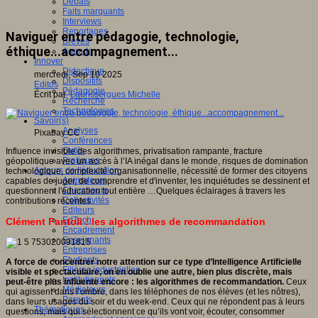
Débats
Faits marquants
Interviews
Reportages
Naviguer entre pédagogie, technologie,
Brèves
éthique...accompagnement...
Agenda
Innover
Didactique
mercredi, Sep 10 2025
Dispositifs
Editos
Pédagogie
Écrit par
Laurissergues Michelle
Recherche
Technologies
Savoir(s)
Analyses
Pixabay CC
Conférences
Outils
Influence invisible des algorithmes, privatisation rampante, fracture
Pratiques
géopolitique avec un accès à l’IA inégal dans le monde, risques de domination
Acteurs de l'éducation
technologique, complexité organisationnelle, nécessité de former des citoyens
Animateurs
capables de juger, de comprendre et d'inventer, les inquiétudes se dessinent et
Chercheurs
questionnent l'éducation tout entière …Quelques éclairages à travers les
Collectivités
contributions récentes.
Editeurs
EdTech
Clément Fantoli : les algorithmes de recommandation
Encadrement
Enseignants
Entreprises
Etudiants
A force de concentrer notre attention sur ce type d’Intelligence Artificielle
Filières industrielles
visible et spectaculaire, on en oublie une autre, bien plus discrète, mais
Institutionnels
peut-être plus influente encore : les algorithmes de recommandation.
Ceux
Médiateurs
qui agissent dans l’ombre, dans les téléphones de nos élèves (et les nôtres),
Parents
dans leurs usages du soir et du week-end. Ceux qui ne répondent pas à leurs
Thématiques
questions, mais qui sélectionnent ce qu’ils vont voir, écouter, consommer