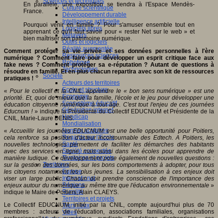
Sciences et techniques
En parallèle, une exposition se tiendra à l'Espace Mendès-
Culture scientifique
France.
Développement durable
Intelligence artificielle
Pourquoi venir en famille ? Pour s'amuser ensemble tout en
Logiciels libres
apprenant ce qu'il faut savoir pour « rester Net sur le web » et
Métavers
bien maîtriser son patrimoine numérique.
Outils et logiciels
Réalité augmentée
Comment protéger sa vie privée et ses données personnelles à l'ère
Ressources sciences
numérique ? Comment faire pour développer un esprit critique face aux
Robotique
fake news ? Comment protéger sa e-réputation ? Autant de questions à
Technologies
résoudre en famille. Et en plus chacun repartira avec son kit de ressources
Société
pratiques !
Acteurs des territoires
Ecole et structure
«
Pour le collectif et la CNIL, apprendre le « bon sens numérique » est une
Economie
priorité. Et, quoi de mieux que la famille, l'école et le jeu pour développer une
Ecosystème éducatif
éducation citoyenne numérique à tout âge. C'est tout l'enjeu de ces journées
Génération internet
Educnum !
» indique la Présidente du Collectif EDUCNUM et Présidente de la
Handicap
CNIL, Marie-Laure DENIS.
Mondialisation
Normes scolaires
«
Accueillir les journées EDUCNUM est une belle opportunité pour Poitiers,
Regards sur l’Ecole
cela renforce sa position d'acteur incontournable des Edtech. A Poitiers, les
Santé
nouvelles technologies permettent de faciliter les démarches des habitants
Société connectée
avec des services en ligne, mais aussi dans les écoles pour apprendre de
Territoires et projets
manière ludique. Ce développement pose également de nouvelles questions :
Territoires
sur la gestion des données, sur les bons comportements à adopter, pour tous
Europe
les citoyens notamment les plus jeunes. La sensibilisation à ces enjeux doit
International
viser un large public. Chacun doit prendre conscience de l'importance des
Régions
enjeux autour du numérique au même titre que l'éducation environnementale
»
Ruralité
indique le Maire de Poitiers, Alain CLAEYS.
Territoires et projets
Le Collectif EDUCNUM, initié par la CNIL, compte aujourd'hui plus de 70
Tiers lieux
membres : acteurs de l'éducation, associations familiales, organisations
Villes