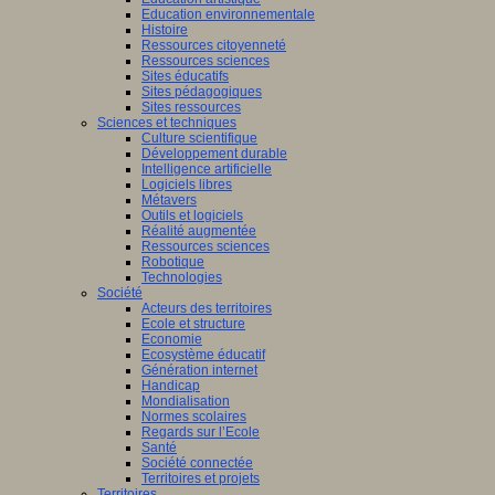
Education environnementale
Histoire
Ressources citoyenneté
Ressources sciences
Sites éducatifs
Sites pédagogiques
Sites ressources
Sciences et techniques
Culture scientifique
Développement durable
Intelligence artificielle
Logiciels libres
Métavers
Outils et logiciels
Réalité augmentée
Ressources sciences
Robotique
Technologies
Société
Acteurs des territoires
Ecole et structure
Economie
Ecosystème éducatif
Génération internet
Handicap
Mondialisation
Normes scolaires
Regards sur l’Ecole
Santé
Société connectée
Territoires et projets
Territoires