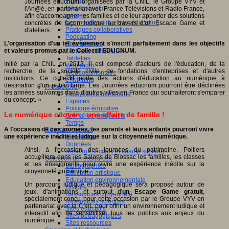
Fablab
Journées educnum organisées par la CNIL, le Groupe VYV et
Géolocalisation
l'An@é, en partenariat avec France Télévisions et Radio France,
Images
afin d'accompagner les familles et de leur apporter des solutions
Les mondes virtuels en éducation
concrètes de façon ludique au travers d'un Escape Game et
Pratiques collaboratives
d'ateliers.
Podcasting
L'organisation d'un tel évènement s'inscrit parfaitement dans les objectifs
Smartphones
et valeurs promus par le Collectif EDUCNUM.
Tableaux numériques
Tablettes
Initié par la CNIL en 2013, il est composé d'acteurs de l'éducation, de la
Web radio
recherche, de la société civile, de fondations d'entreprises et d'autres
Webdocumentaire
institutions. Ce collectif porte des actions d'éducation au numérique à
eTwinning
destination d'un public large. Les Journées educnum pourront être déclinées
Prospective
les années suivantes dans d'autres villes en France qui souhaiteront s'emparer
Ecosystème numérique
du concept. »
Espaces
Politique éducative
Le numérique citoyen : une affaire de famille !
Scénarios prospectifs
Temps
A l'occasion de ces journées, les parents et leurs enfants pourront vivre
Réseaux sociaux
une expérience inédite et ludique sur la citoyenneté numérique.
Algorithme
Données
Ainsi, à l'occasion des journées du patrimoine, Poitiers
Réseaux sociaux et champ scolaire
accueillera dans les Salons de Blossac les familles, les classes
Sélection de ressources
et les enseignants pour vivre une expérience inédite sur la
Bibliographies
citoyenneté numérique.
Education artistique
Education environnementale
Un parcours ludique et pédagogique sera proposé autour de
Histoire
jeux, d'animations et surtout d'
un Escape Game gratuit
,
Ressources citoyenneté
spécialement conçu pour cette occasion par le Groupe VYV en
Ressources sciences
partenariat avec la CNIL pour offrir un environnement ludique et
Sites éducatifs
interactif afin de sensibiliser tous les publics aux enjeux du
Sites pédagogiques
numérique.
Sites ressources