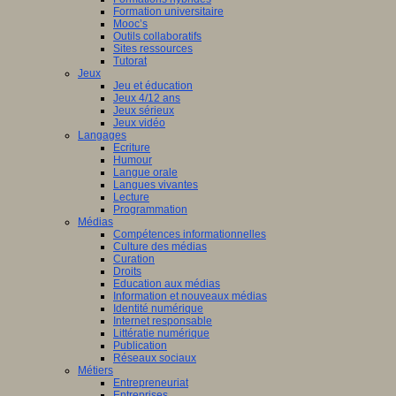
Formation universitaire
Mooc’s
Outils collaboratifs
Sites ressources
Tutorat
Jeux
Jeu et éducation
Jeux 4/12 ans
Jeux sérieux
Jeux vidéo
Langages
Ecriture
Humour
Langue orale
Langues vivantes
Lecture
Programmation
Médias
Compétences informationnelles
Culture des médias
Curation
Droits
Education aux médias
Information et nouveaux médias
Identité numérique
Internet responsable
Littératie numérique
Publication
Réseaux sociaux
Métiers
Entrepreneuriat
Entreprises