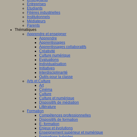
Entreprises
Etudiants
Filières industrielles
Institutionnels
Médiateurs
Parents
Thématiques
Apprendre et enseigner
Apprendre
Apprentissages
Apprentissages collaboratifs
Créativité
Culture numérique
Evaluations
Individualisation
Initiatives
Interdisciplinarité
Outils pour la classe
Arts et Culture
Art
Cinéma
Culture
Culture et numérique
Dispositifs de médiation
Littérature
Formation
Compétences professionnelles
Dispositifs de formation
E- formation
Enjeux et évolutions
Enseignement supérieur et numérique
Formations hybrides