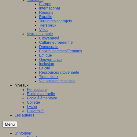
Europe
International
Régions
Ruralité
Territoires et projets
Tiers lieux
Villes
Vivre ensemble
Citoyenneté
Culture européenne
Démocratie
Egalité Hommes/Femmes
Ethique
Gouvernance
Inclusion
Laïcité
Ressources citoyenneté
Tiers - lieux
Vie scolaire et sociale
Niveaux
Périscolaire
Ecole maternelle
Ecole élémentaire
Collège
Lycée
Université
Les auteurs
Menu
S'informer