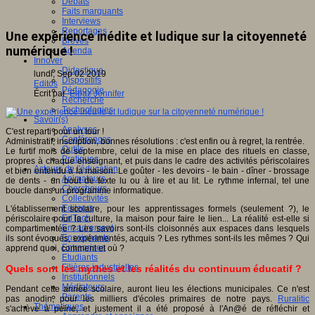
Débats
Faits marquants
Interviews
Reportages
Une expérience inédite et ludique sur la citoyenneté
Brèves
numérique !
Agenda
Innover
Didactique
lundi, Sep 02 2019
Dispositifs
Editos
Pédagogie
Écrit par
Elbaz Jennifer
Recherche
Technologies
Savoir(s)
Analyses
C'est reparti pour un tour !
Conférences
Administratif, inscription, bonnes résolutions : c'est enfin ou à regret, la rentrée.
Outils
Le furtif mois de septembre, celui de la mise en place des rituels en classe,
Pratiques
propres à chaque enseignant, et puis dans le cadre des activités périscolaires
Acteurs de l'éducation
et bien entendu à la maison. Le goûter - les devoirs - le bain - dîner - brossage
Animateurs
de dents - un bout de texte lu ou à lire et au lit. Le rythme infernal, tel une
Chercheurs
boucle dans un programme informatique.
Collectivités
Editeurs
L'établissement scolaire, pour les apprentissages formels (seulement ?), le
EdTech
périscolaire pour la culture, la maison pour faire le lien... La réalité est-elle si
Encadrement
compartimentée ? Les savoirs sont-ils cloisonnés aux espaces dans lesquels
Enseignants
ils sont évoqués, expérimentés, acquis ? Les rythmes sont-ils les mêmes ? Qui
Entreprises
apprend quoi, comment et où ?
Etudiants
Filières industrielles
Quels sont les mythes et les réalités du continuum éducatif ?
Institutionnels
Médiateurs
Pendant cette année scolaire, auront lieu les élections municipales. Ce n'est
Parents
pas anodin, pour les milliers d'écoles primaires de notre pays.
Ruralitic
Thématiques
s'achève à peine, et justement il a été proposé à l'An@é de réfléchir et