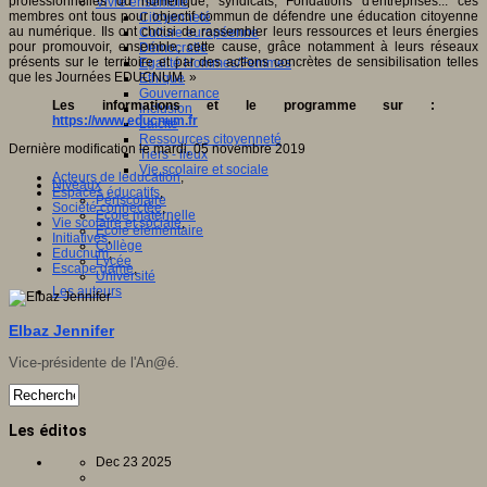
professionnelles du numérique, syndicats, Fondations d'entreprises... ces
Vivre ensemble
membres ont tous pour objectif commun de défendre une éducation citoyenne
Citoyenneté
au numérique. Ils ont choisi de rassembler leurs ressources et leurs énergies
Culture européenne
pour promouvoir, ensemble, cette cause, grâce notamment à leurs réseaux
Démocratie
présents sur le territoire et par des actions concrètes de sensibilisation telles
Egalité Hommes/Femmes
que les Journées EDUCNUM. »
Ethique
Gouvernance
Les informations et le programme sur :
Inclusion
https://www.educnum.fr
Laïcité
Ressources citoyenneté
Dernière modification le mardi, 05 novembre 2019
Tiers - lieux
Vie scolaire et sociale
Acteurs de leducation
,
Niveaux
Espaces éducatifs
,
Périscolaire
Société connectée
,
Ecole maternelle
Vie scolaire et sociale
,
Ecole élémentaire
Initiatives
,
Collège
Educnum
,
Lycée
Escape game
,
Université
Les auteurs
Elbaz Jennifer
Vice-présidente de l'An@é.
Les éditos
Dec 23 2025