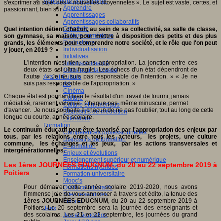
Apprendre et enseigner
s'exprimer au sujet des « nouvelles citoyennetés ». Le sujet est vaste, certes, et
Apprendre
passionnant, bien sûr.
Apprentissages
Apprentissages collaboratifs
Créativité
Quel intention détient chacun, au sein de sa collectivité, sa salle de classe,
Culture numérique
son gymnase, sa maison, pour mettre à disposition des petits et des plus
Evaluations
grands, les éléments pour comprendre notre société, et le rôle que l'on peut
Individualisation
y jouer, en 2019 ?
Initiatives
L'intention n'est rien, sans appropriation. La jonction entre ces
Interdisciplinarité
deux états est ultra fragile. Les échecs d'un état dépendront de
Outils pour la classe
l'autre : « Je ne suis pas responsable de l'intention. » « Je ne
Arts et Culture
suis pas responsable de l'appropriation. »
Art
Cinéma
Chaque état est pourtant bien le résultat d'un travail de fourmi, jamais
Culture
médiatisé, rarement valorisé. Chaque pas, même minuscule, permet
Culture et numérique
d'avancer. Je nous souhaite à chacun de ne pas l'oublier, tout au long de cette
Dispositifs de médiation
longue ou courte, année scolaire.
Littérature
Formation
Le continuum éducatif peut être favorisé par l'appropriation des enjeux par
Compétences professionnelles
tous, par les relations entre tous les acteurs, les projets, une culture
Dispositifs de formation
commune, les échanges et les jeux, par les actions transversales et
E- formation
intergénérationnelles.
Enjeux et évolutions
Enseignement supérieur et numérique
Les 1ères JOURNÉES EDUCNUM, du 20 au 22 septembre 2019 à
Formations hybrides
Poitiers
Formation universitaire
Mooc’s
Pour démarrer cette année scolaire 2019-2020, nous avons
Outils collaboratifs
l'immense joie de vous annoncer à travers cet édito, la tenue des
Sites ressources
1ères JOURNÉES EDUCNUM
, du 20 au 22 septembre 2019 à
Tutorat
Poitiers. Le 20 septembre sera la journée des enseignants et
Jeux
des scolaires. Les 21 et 22 septembre, les journées du grand
Jeu et éducation