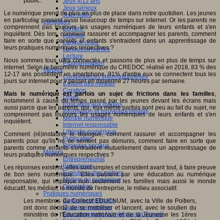
public.
Jeux 4/12 ans
Jeux sérieux
Le numérique prend de plus en plus de place dans notre quotidien. Les jeunes
Jeux vidéo
en particulier passent aussi beaucoup de temps sur internet. Or les parents ne
Langages
comprennent pas toujours les usages numériques de leurs enfants et s'en
Ecriture
inquiètent. Dès lors, comment rassurer et accompagner les parents, comment
Humour
faire en sorte que parents et enfants s'entraident dans un apprentissage de
Langue orale
leurs pratiques numériques respectives ?
Langues vivantes
Lecture
Nous sommes tous ultra connectés et passons de plus en plus de temps sur
Programmation
internet. Selon le baromètre numérique du CREDOC réalisé en 2018, 83 % des
Médias
12-17 ans possèdent un smartphone, 91% d'entre eux se connectent tous les
Compétences informationnelles
jours sur internet pour y passer en moyenne 27 heures par semaine.
Culture des médias
Curation
Mais le numérique est parfois un sujet de frictions dans les familles
,
Droits
notamment à cause du temps passé par les jeunes devant les écrans mais
Education aux médias
aussi parce que les parents, qui, eux même parfois sont peu au fait du sujet, ne
Information et nouveaux médias
comprennent pas toujours les usages numériques de leurs enfants et s'en
Identité numérique
inquiètent.
Internet responsable
Littératie numérique
Comment (ré)instaurer le dialogue, comment rassurer et accompagner les
Publication
parents pour qu'ils ne se sentent pas démunis, comment faire en sorte que
Réseaux sociaux
parents comme enfants s'entraident mutuellement dans un apprentissage de
Métiers
leurs pratiques numériques respectives ?
Entrepreneuriat
Entreprises
Les réponses existent, elles sont simples et consistent avant tout, à faire preuve
Evolutions des métiers
de bon sens numérique. Elles passent par une éducation au numérique
Métiers du numérique
responsable, qui implique non seulement les familles mais aussi le monde
Orientation
éducatif, les médias, le monde de l'entreprise, le milieu associatif.
Pratiques numériques
Cartes heuristiques
Les membres du Collectif EDUCNUM, avec la Ville de Poitiers,
Classes inversées
ont donc décidé de se mobiliser et lancent, avec le soutien du
Environnement Numérique de Travail
ministère de l'Education nationale et de la Jeunesse les 1ères