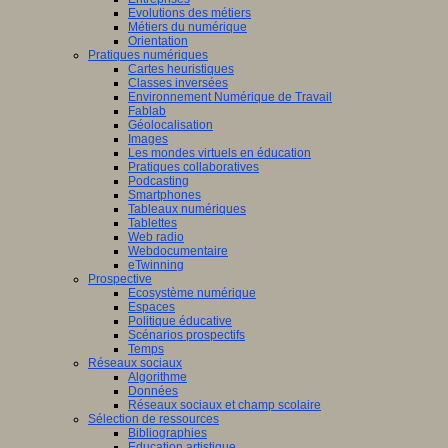
Evolutions des métiers
Métiers du numérique
Orientation
Pratiques numériques
Cartes heuristiques
Classes inversées
Environnement Numérique de Travail
Fablab
Géolocalisation
Images
Les mondes virtuels en éducation
Pratiques collaboratives
Podcasting
Smartphones
Tableaux numériques
Tablettes
Web radio
Webdocumentaire
eTwinning
Prospective
Ecosystème numérique
Espaces
Politique éducative
Scénarios prospectifs
Temps
Réseaux sociaux
Algorithme
Données
Réseaux sociaux et champ scolaire
Sélection de ressources
Bibliographies
Education artistique