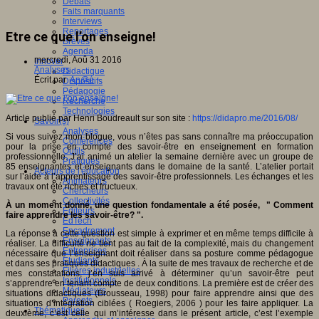
Débats
Faits marquants
Interviews
Reportages
Etre ce que l’on enseigne!
Brèves
Agenda
mercredi, Aoû 31 2016
Innover
Analyses
Didactique
Écrit par
An@é
Dispositifs
Pédagogie
Recherche
Technologies
Article publié par Henri Boudreault sur son site :
https://didapro.me/2016/08/
Savoir(s)
Analyses
Si vous suivez mon blogue, vous n’êtes pas sans connaître ma préoccupation
Conférences
pour la prise en compte des savoir-être en enseignement en formation
Outils
professionnelle. J’ai animé un atelier la semaine dernière avec un groupe de
Pratiques
85 enseignantes et enseignants dans le domaine de la santé. L’atelier portait
Acteurs de l'éducation
sur l’aide à l’apprentissage des savoir-être professionnels. Les échanges et les
Animateurs
travaux ont été riches et fructueux.
Chercheurs
Collectivités
À un moment donné, une question fondamentale a été posée, " Comment
Editeurs
faire apprendre les savoir-être? ".
EdTech
Encadrement
La réponse à cette question est simple à exprimer et en même temps difficile à
Enseignants
réaliser. La difficulté ne tient pas au fait de la complexité, mais du changement
Entreprises
nécessaire que l’enseignant doit réaliser dans sa posture comme pédagogue
Etudiants
et dans ses pratiques didactiques . À la suite de mes travaux de recherche et de
Filières industrielles
mes constatations, j’en suis arrivé à déterminer qu’un savoir-être peut
Institutionnels
s’apprendre en tenant compte de deux conditions. La première est de créer des
Médiateurs
situations didactiques (Brousseau, 1998) pour faire apprendre ainsi que des
Parents
situations d’intégration ciblées ( Roegiers, 2006 ) pour les faire appliquer. La
Thématiques
deuxième, c’est celle qui m’intéresse dans le présent article, c’est l’exemple