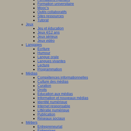
Formation universitaire
Mooc’s
Outils collaboratifs
Sites ressources
Tutorat
Jeux
Jeu et éducation
Jeux 4/12 ans
Jeux sérieux
Jeux vidéo
Langages
Ecriture
Humour
Langue orale
Langues vivantes
Lecture
Programmation
Médias
Compétences informationnelles
Culture des médias
Curation
Droits
Education aux médias
Information et nouveaux médias
Identité numérique
Internet responsable
Littératie numérique
Publication
Réseaux sociaux
Métiers
Entrepreneuriat
Entreprises