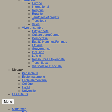
Europe
International
Régions
Ruralité
Territoires et projets
Tiers lieux
Villes
Vivre ensemble
Citoyenneté
Culture européenne
Démocratie
Egalité Hommes/Femmes
Ethique
Gouvernance
Inclusion
Laïcité
Ressources citoyenneté
Tiers - lieux
Vie scolaire et sociale
Niveaux
Périscolaire
Ecole maternelle
Ecole élémentaire
Collège
Lycée
Université
Les auteurs
Menu
S'informer