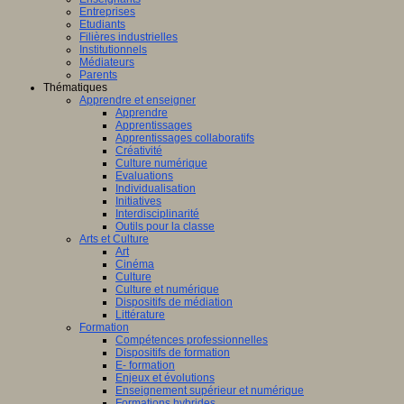
Entreprises
Etudiants
Filières industrielles
Institutionnels
Médiateurs
Parents
Thématiques
Apprendre et enseigner
Apprendre
Apprentissages
Apprentissages collaboratifs
Créativité
Culture numérique
Evaluations
Individualisation
Initiatives
Interdisciplinarité
Outils pour la classe
Arts et Culture
Art
Cinéma
Culture
Culture et numérique
Dispositifs de médiation
Littérature
Formation
Compétences professionnelles
Dispositifs de formation
E- formation
Enjeux et évolutions
Enseignement supérieur et numérique
Formations hybrides