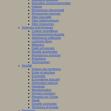
Education environnementale
Histoire
Ressources citoyenneté
Ressources sciences
Sites éducatifs
Sites pédagogiques
Sites ressources
Sciences et techniques
Culture scientifique
Développement durable
Intelligence artificielle
Logiciels libres
Métavers
Outils et logiciels
Réalité augmentée
Ressources sciences
Robotique
Technologies
Société
Acteurs des territoires
Ecole et structure
Economie
Ecosystème éducatif
Génération internet
Handicap
Mondialisation
Normes scolaires
Regards sur l’Ecole
Santé
Société connectée
Territoires et projets
Territoires