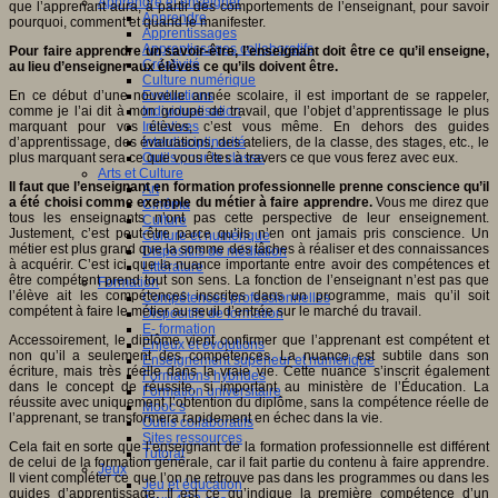
Apprendre et enseigner
que l’apprenant aura, à partir des comportements de l’enseignant, pour savoir
Apprendre
pourquoi, comment et quand le manifester.
Apprentissages
Apprentissages collaboratifs
Pour faire apprendre un savoir-être, l’enseignant doit être ce qu’il enseigne,
Créativité
au lieu d’enseigner aux élèves ce qu’ils doivent être.
Culture numérique
En ce début d’une nouvelle année scolaire, il est important de se rappeler,
Evaluations
comme je l’ai dit à mon groupe de travail, que l’objet d’apprentissage le plus
Individualisation
marquant pour vos élèves, c’est vous même. En dehors des guides
Initiatives
d’apprentissage, des évaluations, des ateliers, de la classe, des stages, etc., le
Interdisciplinarité
plus marquant sera ce que vous êtes à travers ce que vous ferez avec eux.
Outils pour la classe
Arts et Culture
Il faut que l’enseignant en formation professionnelle prenne conscience qu’il
Art
a été choisi comme exemple du métier à faire apprendre.
Vous me direz que
Cinéma
tous les enseignants n’ont pas cette perspective de leur enseignement.
Culture
Justement, c’est peut-être parce qu’ils n’en ont jamais pris conscience. Un
Culture et numérique
métier est plus grand que la somme des tâches à réaliser et des connaissances
Dispositifs de médiation
à acquérir. C’est ici que la nuance importante entre avoir des compétences et
Littérature
être compétent prend tout son sens. La fonction de l’enseignant n’est pas que
Formation
l’élève ait les compétences inscrites dans un programme, mais qu’il soit
Compétences professionnelles
compétent à faire le métier au seuil d’entrée sur le marché du travail.
Dispositifs de formation
E- formation
Accessoirement, le diplôme vient confirmer que l’apprenant est compétent et
Enjeux et évolutions
non qu’il a seulement des compétences. La nuance est subtile dans son
Enseignement supérieur et numérique
écriture, mais très réelle dans la vraie vie. Cette nuance s’inscrit également
Formations hybrides
dans le concept de réussite, si important au ministère de l’Éducation. La
Formation universitaire
réussite avec uniquement l’obtention du diplôme, sans la compétence réelle de
Mooc’s
l’apprenant, se transformera rapidement en échec dans la vie.
Outils collaboratifs
Sites ressources
Cela fait en sorte que l’enseignant de la formation professionnelle est différent
Tutorat
de celui de la formation générale, car il fait partie du contenu à faire apprendre.
Jeux
Il vient compléter ce que l’on ne retrouve pas dans les programmes ou dans les
Jeu et éducation
guides d’apprentissage. Il est ce qu’indique la première compétence d’un