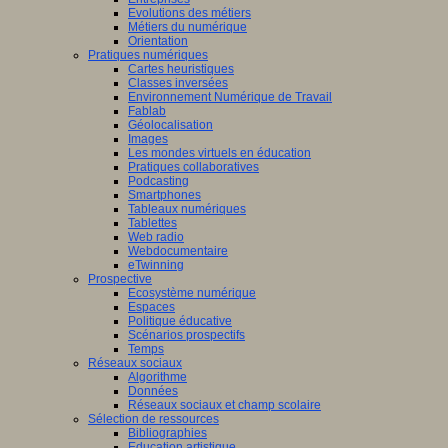
Evolutions des métiers
Métiers du numérique
Orientation
Pratiques numériques
Cartes heuristiques
Classes inversées
Environnement Numérique de Travail
Fablab
Géolocalisation
Images
Les mondes virtuels en éducation
Pratiques collaboratives
Podcasting
Smartphones
Tableaux numériques
Tablettes
Web radio
Webdocumentaire
eTwinning
Prospective
Ecosystème numérique
Espaces
Politique éducative
Scénarios prospectifs
Temps
Réseaux sociaux
Algorithme
Données
Réseaux sociaux et champ scolaire
Sélection de ressources
Bibliographies
Education artistique