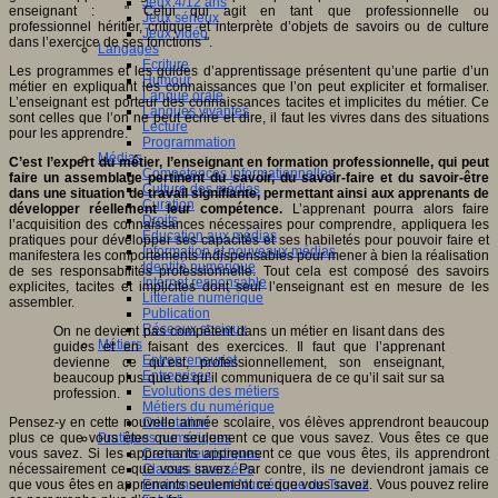
Jeux 4/12 ans
enseignant : " Celui qui agit en tant que professionnelle ou
Jeux sérieux
professionnel héritier, critique et interprète d’objets de savoirs ou de culture
Jeux vidéo
dans l’exercice de ses fonctions ".
Langages
Ecriture
Les programmes et les guides d’apprentissage présentent qu’une partie d’un
Humour
métier en expliquant les connaissances que l’on peut expliciter et formaliser.
Langue orale
L’enseignant est porteur des connaissances tacites et implicites du métier. Ce
Langues vivantes
sont celles que l’on ne peut écrire et dire, il faut les vivres dans des situations
Lecture
pour les apprendre.
Programmation
Médias
C’est l’expert du métier, l’enseignant en formation professionnelle, qui peut
Compétences informationnelles
faire un assemblage pertinent du savoir, du savoir-faire et du savoir-être
Culture des médias
dans une situation de travail signifiante, permettant ainsi aux apprenants de
Curation
développer réellement leur compétence.
L’apprenant pourra alors faire
Droits
l’acquisition des connaissances nécessaires pour comprendre, appliquera les
Education aux médias
pratiques pour développer ses capacités et ses habiletés pour pouvoir faire et
Information et nouveaux médias
manifestera les comportements indispensables pour mener à bien la réalisation
Identité numérique
de ses responsabilités professionnelle. Tout cela est composé des savoirs
Internet responsable
explicites, tacites et implicites dont seul l’enseignant est en mesure de les
Littératie numérique
assembler.
Publication
Réseaux sociaux
On ne devient pas compétent dans un métier en lisant dans des
Métiers
guides et en faisant des exercices. Il faut que l’apprenant
Entrepreneuriat
devienne ce qu’est, professionnellement, son enseignant,
Entreprises
beaucoup plus que ce qu’il communiquera de ce qu’il sait sur sa
Evolutions des métiers
profession.
Métiers du numérique
Pensez-y en cette nouvelle année scolaire, vos élèves apprendront beaucoup
Orientation
plus ce que vous êtes que seulement ce que vous savez. Vous êtes ce que
Pratiques numériques
vous savez. Si les apprenants apprennent ce que vous êtes, ils apprendront
Cartes heuristiques
nécessairement ce que vous savez. Par contre, ils ne deviendront jamais ce
Classes inversées
que vous êtes en apprenants seulement ce que vous savez. Vous pouvez relire
Environnement Numérique de Travail