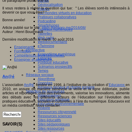
ce paragraphe plus d’une foi.
Fablab
Géolocalisation
Il vous restera à régler la question qui tue: " Les élèves sont-ils intéressés à
Images
devenir ce que vous êtes? "
Les mondes virtuels en éducation
Pratiques collaboratives
Bonne année!
Podcasting
Smartphones
Article publié sur le site :
https://didapro.me/2016/08/
Tableaux numériques
Auteur : Henri Boudreault
Tablettes
Web radio
Dernière modification le mardi, 30 août 2016
Webdocumentaire
eTwinning
Enseignants
,
Prospective
Formation
,
Ecosystème numérique
Compétences professionnelles
,
Espaces
Enseigner et apprendre
,
Politique éducative
Scénarios prospectifs
Temps
Réseaux sociaux
An@é
Algorithme
Données
L’association
An@é
, fondée en 1996, à l’initiative de la création d’
Educavox
en
Réseaux sociaux et champ scolaire
2010, en assure de manière bénévole la veille et la ligne éditoriale, publie
Sélection de ressources
articles et reportages, crée des événements, valorise les innovations, alimente
Bibliographies
des débats avec les différents acteurs de l’éducation sur l’évolution des
Education artistique
pratiques éducatives, sociales et culturelles à l’ère du numérique. Educavox est
Education environnementale
un média contributif. Nous contacter.
Histoire
Ressources citoyenneté
Ressources sciences
Sites éducatifs
SAVOIR(S)
Sites pédagogiques
Sites ressources