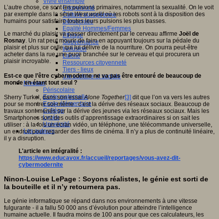
Vivre ensemble
L’autre chose, ce sont les pulsions primaires, notamment la sexualité. On le voit
Citoyenneté
par exemple dans la série
West world
où les robots sont à la disposition des
Culture européenne
humains pour satisfaire toutes leurs pulsions les plus basses.
Démocratie
Egalité Hommes/Femmes
Le marché du plaisir va passer directement par le cerveau affirme
Joël de
Ethique
Rosnay
. Un rat peut mourir de faim en appuyant toujours sur la pédale du
Gouvernance
plaisir et plus sur celle qui lui délivre de la nourriture. On pourra peut-être
Inclusion
acheter dans la rue une puce branchée sur le cerveau et qui procurera un
Laïcité
plaisir incroyable.
Ressources citoyenneté
Tiers - lieux
Est-ce que l’être cybermoderne ne va pas être entouré de beaucoup de
Vie scolaire et sociale
monde en étant tout seul ?
Niveaux
Périscolaire
Ecole maternelle
Sherry Turkel, dans son essai
Alone Together
[3]
dit que l’on va vers les autres
Ecole élémentaire
pour se montrer soi-même : c’est la dérive des réseaux sociaux. Beaucoup de
Collège
travaux sont menés sur la dérive des jeunes via les réseaux sociaux. Mais les
Lycée
Smartphones sont des outils d’apprentissage extraordinaires si on sait les
Université
utiliser : à la fois un écran vidéo, un téléphone, une télécommande universelle,
Les auteurs
un endroit pour regarder des films de cinéma. Il n’y a plus de continuité linéaire,
il y a disruption.
L'article en intégralité :
https://www.educavox.fr/accueil/reportages/vous-avez-dit-
cybermodernite
Ninon-Louise LePage : Soyons réalistes, le génie est sorti de
la bouteille et il n’y retournera pas.
Le génie informatique se répand dans nos environnements à une vitesse
fulgurante - il a fallu 50 000 ans d’évolution pour atteindre l’intelligence
humaine actuelle. Il faudra moins de 100 ans pour que ces calculateurs, les