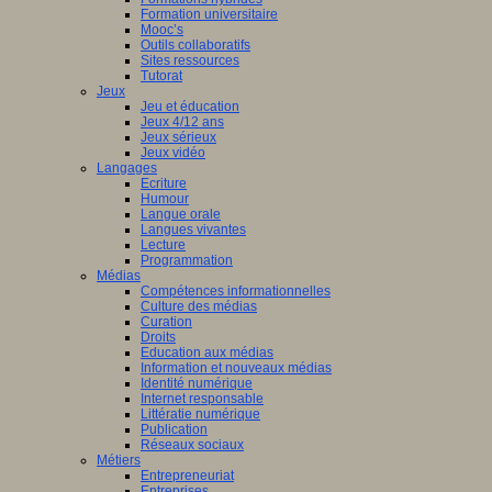
Formation universitaire
Mooc’s
Outils collaboratifs
Sites ressources
Tutorat
Jeux
Jeu et éducation
Jeux 4/12 ans
Jeux sérieux
Jeux vidéo
Langages
Ecriture
Humour
Langue orale
Langues vivantes
Lecture
Programmation
Médias
Compétences informationnelles
Culture des médias
Curation
Droits
Education aux médias
Information et nouveaux médias
Identité numérique
Internet responsable
Littératie numérique
Publication
Réseaux sociaux
Métiers
Entrepreneuriat
Entreprises