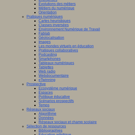
Evolutions des métiers
Métiers du numérique
Orientation
Pratiques numériques
Cartes heuristiques
Classes inversées
Environnement Numérique de Travail
Fablab
Géolocalisation
Images
Les mondes virtuels en éducation
Pratiques collaboratives
Podcasting
Smartphones
Tableaux numériques
Tablettes
Web radio
Webdocumentaire
eTwinning
Prospective
Ecosystème numérique
Espaces
Politique éducative
Scénarios prospectifs
Temps
Réseaux sociaux
Algorithme
Données
Réseaux sociaux et champ scolaire
Sélection de ressources
Bibliographies
Education artistique