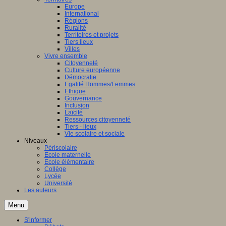
Europe
International
Régions
Ruralité
Territoires et projets
Tiers lieux
Villes
Vivre ensemble
Citoyenneté
Culture européenne
Démocratie
Egalité Hommes/Femmes
Ethique
Gouvernance
Inclusion
Laïcité
Ressources citoyenneté
Tiers - lieux
Vie scolaire et sociale
Niveaux
Périscolaire
Ecole maternelle
Ecole élémentaire
Collège
Lycée
Université
Les auteurs
Menu
S'informer