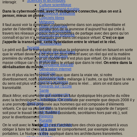
Sciences et techniques
interagir.
Culture scientifique
Développement durable
Dans la cybermodernité, avec l’intelligence connective, plus on est à
Intelligence artificielle
penser, mieux on pense.
Logiciels libres
Métavers
Il faut aussi voir la dimension cybermoderne dans son aspect identitaire et
Outils et logiciels
parler de l’identité en construction de la jeunesse d’aujourd’hui qui crée à
Réalité augmentée
travers les réseaux sociaux des possibilités de partage avec des gens qu’on
Ressources sciences
connaît et qu’on n’a remarqués que dans cet espace virtuel.
C’est ce que
Robotique
j’appelle la transréalité
,
cette hybridation entre le virtuel et le réel.
Technologies
Société
Le péril est que la transréalité dévalue la prégnance du réel en faisant en sorte
Acteurs des territoires
que le virtuel devienne de plus en plus attractif avec un réel qui est la matière
Ecole et structure
première du virtuel pour un monde qui n’est plus que virtuel. On a dépassé la
Economie
masse critique car on rit plus dans le virtuel que dans le réel.
On entre dans la
Ecosystème éducatif
déréalisation du monde.
Génération internet
Handicap
Si on rit plus via les réseaux sociaux que dans la vraie vie, si notre
Mondialisation
divertissement, notre jouissance, notre mélange à l’autre, ce qui fait que la vie a
Normes scolaires
du sens est plus vrai dans le virtuel que dans le réel… alors on est dans une
Regards sur l’Ecole
transréalité.
Santé
Société connectée
Black Miror,
est une série qui montre un futur dystopique très proche du nôtre
Territoires et projets
avec la technologie, la robotique. On constate par exemple que depuis 2008 il y
Territoires
a une pornographie proposée aux hommes qui est composée d’éléments
Europe
virtuels. Ce qui va passer dans la transréalité est ce qui rapporte de l’argent :
International
soit pour le travail facilité, fluidifié (assistants, secrétaires hors pair etc.), soit
Régions
pour le divertissement.
Ruralité
Territoires et projets
On le voit avec le
Nudge
[2]
c’est l’architecture des choix qui parvient à vous
Tiers lieux
obliger à faire tel choix et à avoir tel comportement, par exemple dans vos
Villes
portables. Le Nudge va être appliqué dans les architectures transréelles.