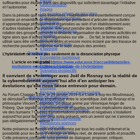
Fablab
suffisantes pour étudier dans des dispositifs qui sollicitent davantage l’initiative
Géolocalisation
et l’autonomie.
Images
Les mondes virtuels en éducation
Dans la période que nous traversons, l’hybridation est essentiellement conçue
Pratiques collaboratives
comme un ensemble de dispositions qui permettent d’articuler des activités
Podcasting
d’apprentissage physiquement organisées au sein d’un établissement avec
Smartphones
d’autres réalisées à la maison. Elle peut prendre des formes différentes :
Tableaux numériques
rotation des groupes présents et distants, organisation de certaines acticités en
Tablettes
ligne alors que d’autres sont organisées sur site … De fait, le terme est très
Web radio
utilisé sans être véritablement défini et encore moins éclairé par des travaux de
Webdocumentaire
recherche pourtant nombreux sur le sujet depuis des années.
eTwinning
Prospective
L’hybridation ne relève pas seulement de la distanciation physique
Ecosystème numérique
Espaces
L'article en intégralité :
https://www.educavox.fr/accueil/debats/les-
Politique éducative
institutions-educatives-a-l-epreuve-de-l-hybridation
Scénarios prospectifs
Temps
Il convient de s’interroger avec Joël de Rosnay sur la réalité de
Réseaux sociaux
la cybermodernité aujourd’hui afin d’en anticiper les
Algorithme
évolutions qu’elle nous laisse entrevoir pour demain.
Données
Réseaux sociaux et champ scolaire
Au Forum Changer d’Ere, le 29 janvier 2019 (Le Cube à Issy-les-Moulineaux),
Sélection de ressources
se déroulait un dialogue empathique entre le scientifique Joël de Rosnay et le
Bibliographies
philosophe Vincent Cespedes. Un débat animé par Véronique Anger de
Education artistique
Friberg. Que signifie la cybermodernité et quelles sont ses implications dans la
Education environnementale
vie des humains ? Quelles transformations positives et négatives s’installent
Histoire
aujourd’hui pour façonner déjà notre présent, vers un avenir qui ne s’annonce
Ressources citoyenneté
pas obligatoirement radieux ?
Ressources sciences
Sites éducatifs
Notre présence au monde est transformée par tous les outils d’Internet et la
Sites pédagogiques
possibilité pour les gens d’interagir en temps réel, de devenir actifs et proactifs.
Sites ressources
Cette présence constante nous permet de dialoguer, proposer, critiquer,