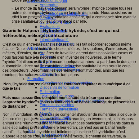
Eloge de l’hybridation"
Apprendre et enseigner
Apprendre
« Le monde du travail de demain sera hybride ; hybride comme tous les
Apprentissages
autres domaines, hybride comme le reste du monde. Nous assistons en
Apprentissages collaboratifs
effet à un processus d’hybridation accéléré, qui a commencé bien avant la
Créativité
crise sanitaire et qui se voit renforcé par elle.
Culture numérique
Evaluations
Gabrielle Halpern : Hybride ? L’hybride, c’est ce qui est
Individualisation
hétéroclite, mélangé, contradictoire
Initiatives
Interdisciplinarité
Outils pour la classe
C’est ce qui n’entre pas dans les cases, qui les fait déborder et parfois même
Arts et Culture
éclater. De moins en moins de choses, d’êtres, de situations, d’entreprises, de
Art
métiers, d’écoles, de manières de travailler, entrent dans nos vieilles cases et
Cinéma
nous faisons face à la nécessité d’en inventer de nouvelles. Si le terme
Culture
"hybride" était peu usité il y a encore quelques années - à part dans le domaine
Culture et numérique
automobile - force est de constater que la crise sanitaire l’a mis sous le coup
Dispositifs de médiation
des projecteurs. Désormais, les événements sont hybrides, ainsi que les
Littérature
réunions, les salons ou encore les formations.
Formation
Compétences professionnelles
Non, l’hybridation, ce n’est pas se contenter d’ajouter du numérique à ce
Dispositifs de formation
que je fais
E- formation
Enjeux et évolutions
Mais nous passerions complètement à côté du trésor que constitue
Enseignement supérieur et numérique
l’approche hybride, si nous la limitions à un banal "mélange de présentiel et
Formations hybrides
de distanciel".
Formation universitaire
Mooc’s
Non, l’hybridation, ce n’est pas se contenter d’ajouter du numérique à ce que je
Outils collaboratifs
fais, ce n’est pas juste retransmettre en streaming un événement, ce n’est pas
Sites ressources
animer une réunion ou une formation devant des participants présents dans la
Tutorat
salle et d’autres présents derrière leur écran, ce n’est pas un banal "multi-
Jeux
canal"… L’approche hybride est infiniment plus riche ! L’hybridation, c’est
Jeu et éducation
d’abord le pas de côté, le saut dans l’hétéroclite, le chemin de traverse, la