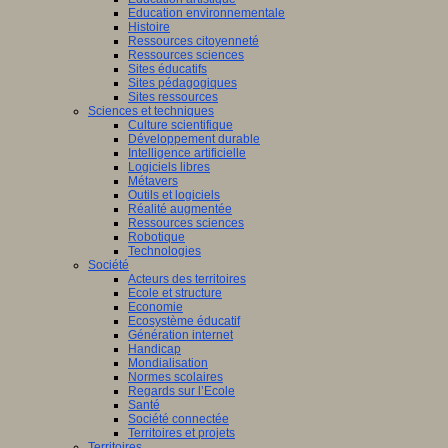
Education environnementale
Histoire
Ressources citoyenneté
Ressources sciences
Sites éducatifs
Sites pédagogiques
Sites ressources
Sciences et techniques
Culture scientifique
Développement durable
Intelligence artificielle
Logiciels libres
Métavers
Outils et logiciels
Réalité augmentée
Ressources sciences
Robotique
Technologies
Société
Acteurs des territoires
Ecole et structure
Economie
Ecosystème éducatif
Génération internet
Handicap
Mondialisation
Normes scolaires
Regards sur l’Ecole
Santé
Société connectée
Territoires et projets
Territoires