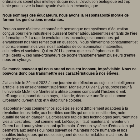
ordinateurs soient plus intelligents que nous. L’évolution biologique est trop
lente pour suivre la foudroyante évolution technologique.
Nous sommes des éducateurs, nous avons la responsabilité morale de
former les générations montantes.
Peut-on avec réalisme et honnêteté penser que nos systèmes d’éducation
conçus pour l’ère industrielle puissent former adéquatement les enfants de l’ère
informatique ? La rapide évolution des technologies numériques qui
envahissent nos vies remet tout en question. Nous réinventons constamment et
inconsciemment nos vies, nos habitudes de consommation matérielles,
culturelles et sociales. Qui en 2011 a prévu que ces téléphones « dit
intelligents », ces mini-ordinateurs de poche transformeraient plusieurs d’entre
nous en cyborgs.
Ce monde nouveau qui nous attend nous est inconnu, imprévisible. Nous ne
pouvons donc pas transmettre ses caractéristiques à nos élèves.
J’ai assisté le 29 mai 2023 à une journée de réflexion au sujet de l’intelligence
artificielle en enseignement supérieur. Monsieur Olivier Dyens, professeur à
l’université McGill de Montréal a utilisé comme comparatif l’histoire d’Erik
LeRouge qui, banni de son pays, l’Islande, découvre une île qu’il nomme
Groenland (Greenland) et y établit une colonie.
Rappelons-nous comment nos sociétés se sont difficilement adaptées à la
révolution industrielle, aux horribles conflits qui ont mis nos libertés, notre
qualité de vie en danger. La croissance rapide des technologies perturbent nos
vies ancestrales. Tout comme Erik LeRouge, il faut maintenant inventer un
Green Land pour y vivre en tant qu’humain. Créer un système d’éducation qui
permettra aux jeunes qui nous suivent de maintenir notre humanité et nos
qualités biologiques qui nous distinguent de ces formidables machines de
notre invention.