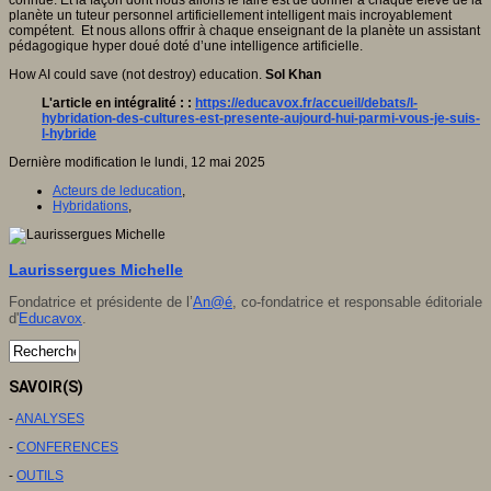
connue. Et la façon dont nous allons le faire est de donner à chaque élève de la
planète un tuteur personnel artificiellement intelligent mais incroyablement
compétent. Et nous allons offrir à chaque enseignant de la planète un assistant
pédagogique hyper doué doté d’une intelligence artificielle.
How AI could save (not destroy) education.
Sol Khan
L'article en intégralité :
:
https://educavox.fr/accueil/debats/l-
hybridation-des-cultures-est-presente-aujourd-hui-parmi-vous-je-suis-
l-hybride
Dernière modification le lundi, 12 mai 2025
Acteurs de leducation
,
Hybridations
,
Laurissergues Michelle
Fondatrice et présidente de l’
An@é
, co-fondatrice et responsable éditoriale
d'
Educavox
.
SAVOIR(S)
-
ANALYSES
-
CONFERENCES
-
OUTILS