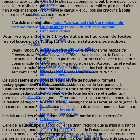
Jeux 4/12 ans
rencontre avec ce qui vous est le plus radicalement différent. L’hybridation, c’est
Jeux sérieux
cette figure mythologique du centaure, qui réunit deux entités qui a priori n’ont
Jeux vidéo
rien à voir ensemble - l’homme et le cheval – et qui pousse chacune à sortir
Langages
d’elle-même pour se métamorphoser. »
Ecriture
Humour
L'article en intégralité :
https://www.actuel-rh.fr/content/demain-
Langue orale
comme-tous-les-autres-metiers-celui-de-drh-sera-hybride
Langues vivantes
Lecture
Jean-François Cerisier : L'Hybridation est au cœur de toutes
Programmation
les réflexions sur l’adaptation des institutions éducatives
Médias
Compétences informationnelles
Jean-François Cerisier, directeur de l’unité de recherche Techné de
Culture des médias
l’université de Poitiers écrivait en 2020 :
Dans le champ de l’éducation
Curation
l’hybridation était une notion plutôt confidentielle et réservée à une petite
Droits
communauté de chercheurs il y a encore très peu. Aujourd’hui, elle est au
Education aux médias
cœur de toutes les réflexions sur l’adaptation des institutions éducatives
Information et nouveaux médias
aux contraintes imposées par la pandémie. Nécessité fait loi !
Identité numérique
Internet responsable
Ce surgissement a du bon puisqu’il révèle de nouveaux formats
Littératie numérique
pédagogiques dont l’intérêt pourrait excéder celui de la réponse à la
Publication
situation d’urgence pour contribuer à transformer plus durablement les
Réseaux sociaux
pratiques pédagogiques au bénéfice de tous les élèves et étudiants.
Il
Métiers
permet aussi de jeter un regard différent sur ce qui se joue véritablement dans
Entrepreneuriat
la relation pédagogique entre l’élève, l’enseignant et le savoir, et invite (enfin) à
Entreprises
penser sérieusement l’enseignement sous l’angle de l’ingénierie pédagogique.
Evolutions des métiers
Métiers du numérique
Il induit aussi des craintes dont la légitimité mérite d’être interrogée.
Orientation
Pratiques numériques
Celle de la substitution d’abord où l’enseignant redoute que la mise à distance
Cartes heuristiques
de son enseignement ne l’en dépossède. Celle de l’iniquité sociale ensuite
Classes inversées
avec un mode d’enseignement qui pourrait accroître les difficultés rencontrées
Environnement Numérique de Travail
par certains élèves, faute d’équipement parfois mais plus encore de capacités