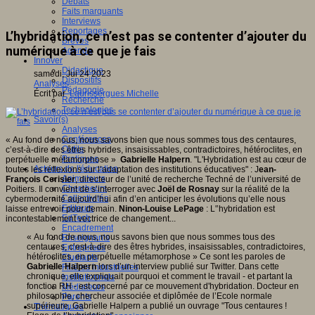
Débats
Faits marquants
Interviews
Reportages
L’hybridation, ce n’est pas se contenter d’ajouter du
Brèves
numérique à ce que je fais
Agenda
Innover
Didactique
samedi, Jui 24 2023
Dispositifs
Analyses
Pédagogie
Écrit par
Laurissergues Michelle
Recherche
Technologies
Savoir(s)
Analyses
Conférences
« Au fond de nous, nous savons bien que nous sommes tous des centaures,
Outils
c’est-à-dire des êtres hybrides, insaisissables, contradictoires, hétéroclites, en
Pratiques
perpétuelle métamorphose »
Gabrielle Halpern
. "L'Hybridation est au cœur de
Acteurs de l'éducation
toutes les réflexions sur l’adaptation des institutions éducatives" : J
ean-
Animateurs
François Cerisier
, directeur de l’unité de recherche Techné de l’université de
Chercheurs
Poitiers. Il convient de s’interroger avec
Joël de Rosnay
sur la réalité de la
Collectivités
cybermodernité aujourd’hui afin d’en anticiper les évolutions qu’elle nous
Editeurs
laisse entrevoir pour demain.
Ninon-Louise LePage
: L'’hybridation est
EdTech
incontestablement vectrice de changement...
Encadrement
« Au fond de nous, nous savons bien que nous sommes tous des
Enseignants
centaures, c’est-à-dire des êtres hybrides, insaisissables, contradictoires,
Entreprises
hétéroclites, en perpétuelle métamorphose » Ce sont les paroles de
Etudiants
Gabrielle Halpern
lors d’un interview publié sur Twitter. Dans cette
Filières industrielles
chronique, elle expliquait pourquoi et comment le travail - et partant la
Institutionnels
fonction RH - est concerné par ce mouvement d'hybridation. Docteur en
Médiateurs
philosophie, chercheur associée et diplômée de l’Ecole normale
Parents
supérieure, Gabrielle Halpern a publié un ouvrage "Tous centaures !
Thématiques