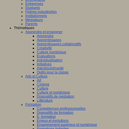
Entreprises
Etudiants
Filières industrielles
Institutionnels
Médiateurs
Parents
Thématiques
Apprendre et enseigner
Apprendre
Apprentissages
Apprentissages collaboratifs
Créativité
Culture numérique
Evaluations
Individualisation
Initiatives
Interdisciplinarité
Outils pour la classe
Arts et Culture
Art
Cinéma
Culture
Culture et numérique
Dispositifs de médiation
Littérature
Formation
Compétences professionnelles
Dispositifs de formation
E- formation
Enjeux et évolutions
Enseignement supérieur et numérique
Formations hybrides