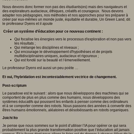
Nous devons donc former non pas des étudiants(es) mais des navigateurs et
des explorateurs audacieux, éthiques, créatifs et courageux. Nous devons
adapter nos pédagogies, nos méthodes et nos approches pour les préparer à
créer par eux-mêmes un monde juste, équitable et durable, Un Green Land, dit
le professeur Dyens et il ajoute
Créer un système d’éducation pour ce nouveau continent :
Qui focalise les énergies vers le processus d'exploration et non pas vers
les résultats ;
Qui mélange les disciplines et niveaux ;
Qui encourage le développement d'hypothèses et de projets
multidisciplinaires uniques, audacieux et rigoureux ;
Qui est fondé sur la beauté et l’émerveillement.
Le professeur Dyens est aussi un peu poète …
Et oui, l’hybridation est incontestablement vectrice de changement.
Post-scriptum
Le paradoxe est le suivant : alors que nous développons des machines qui se
comportent de plus en plus comme des humains, nous développons des
systèmes éducatifs qui poussent les enfants à penser comme des ordinateurs
et à se comporter comme des robots. Nous passons des années à convertir des
êtres humains émotionnels, aléatoires et désobéissants en robots organiques.
Joichi Ito
Je pense que nous sommes sur le point d’utiliser l’IA pour opérer ce qui sera
probablement la plus grande transformation positive que l’éducation ait jamais