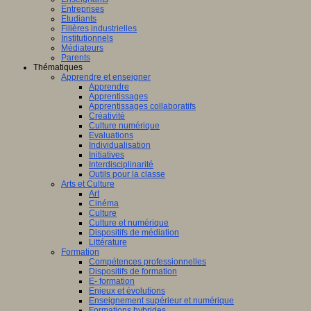
Entreprises
Etudiants
Filières industrielles
Institutionnels
Médiateurs
Parents
Thématiques
Apprendre et enseigner
Apprendre
Apprentissages
Apprentissages collaboratifs
Créativité
Culture numérique
Evaluations
Individualisation
Initiatives
Interdisciplinarité
Outils pour la classe
Arts et Culture
Art
Cinéma
Culture
Culture et numérique
Dispositifs de médiation
Littérature
Formation
Compétences professionnelles
Dispositifs de formation
E- formation
Enjeux et évolutions
Enseignement supérieur et numérique
Formations hybrides