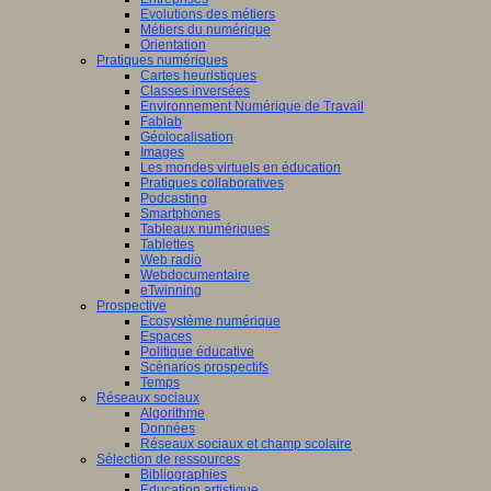
Evolutions des métiers
Métiers du numérique
Orientation
Pratiques numériques
Cartes heuristiques
Classes inversées
Environnement Numérique de Travail
Fablab
Géolocalisation
Images
Les mondes virtuels en éducation
Pratiques collaboratives
Podcasting
Smartphones
Tableaux numériques
Tablettes
Web radio
Webdocumentaire
eTwinning
Prospective
Ecosystème numérique
Espaces
Politique éducative
Scénarios prospectifs
Temps
Réseaux sociaux
Algorithme
Données
Réseaux sociaux et champ scolaire
Sélection de ressources
Bibliographies
Education artistique