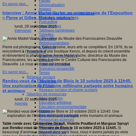
Fablab
En savoir plus...
Géolocalisation
Images
Interview : Annie Madet-Vache, co-commissaire de l’Exposition
Les mondes virtuels en éducation
« Pierre et Gilles, Mondes marins »
Pratiques collaboratives
Podcasting
Smartphones
lundi, 29 septembre 2025
Tableaux numériques
Interviews
Tablettes
Web radio
Webdocumentaire
Pierre est photographe, Gilles dessine, leurs arts se complètent. En 1976, ils se
eTwinning
rencontrent à l’ouverture d’une boutique Kenzo, et depuis ils créent ensemble
Prospective
et réinventent la photographie. Annie Madet-Vache, directrice du Musée des
Ecosystème numérique
Franciscaines, les a invités à visiter le Centre Culturel des Franciscaines de
Espaces
Deauville. Le coup de cœur est immédiat.
Politique éducative
Scénarios prospectifs
En savoir plus...
Temps
Réseaux sociaux
Rendez-vous de l’Histoire de Blois le 10 octobre 2025 à 11h45.
Algorithme
Une exploration de l’histoire millénaire partagée entre humains
Données
Réseaux sociaux et champ scolaire
et animaux
Sélection de ressources
Bibliographies
lundi, 22 septembre 2025
Education artistique
Agenda
Education environnementale
Histoire
Ressources citoyenneté
Ressources sciences
Table ronde avec Clémentine Girault, Violette Pouillard et Margaux Spruyt
Sites éducatifs
aux Rendez-vous de l’Histoire de Blois le 10 octobre 2025 à 11h45.
Si
Sites pédagogiques
beaucoup d’animaux peuvent vivre sans nous, nous n’avons jamais pu vivre
Sites ressources