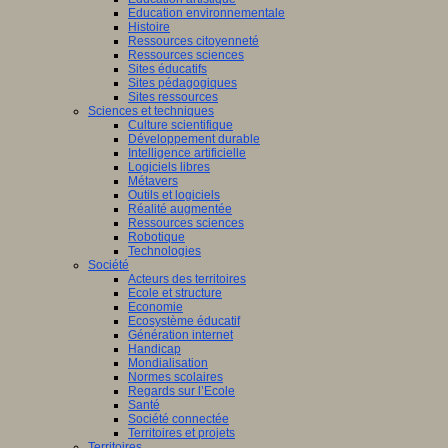
Education environnementale
Histoire
Ressources citoyenneté
Ressources sciences
Sites éducatifs
Sites pédagogiques
Sites ressources
Sciences et techniques
Culture scientifique
Développement durable
Intelligence artificielle
Logiciels libres
Métavers
Outils et logiciels
Réalité augmentée
Ressources sciences
Robotique
Technologies
Société
Acteurs des territoires
Ecole et structure
Economie
Ecosystème éducatif
Génération internet
Handicap
Mondialisation
Normes scolaires
Regards sur l’Ecole
Santé
Société connectée
Territoires et projets
Territoires