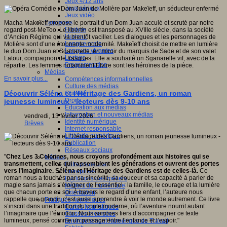
Jeux 4/12 ans
Jeux sérieux
Jeux vidéo
Langages
Macha Makeïeff propose le portrait d’un Dom Juan acculé et scruté par notre
Ecriture
regard post-MeToo. Le libertin est transposé au XVIIIe siècle, dans la société
Humour
d’Ancien Régime qui va bientôt vaciller. Les dialogues et les personnages de
Langue orale
Molière sont d’une étonnante modernité. Makeïeff choisit de mettre en lumière
Langues vivantes
le duo Dom Juan et Sganarelle, en miroir du marquis de Sade et de son valet
Lecture
Latour, compagnon de frasques. Elle a souhaité un Sganarelle vif, avec de la
Programmation
répartie. Les femmes notamment Elvire sont les héroïnes de la pièce.
Médias
En savoir plus...
Compétences informationnelles
Culture des médias
Découvrir Séléna et l’Héritage des Gardiens, un roman
Curation
Droits
jeunesse lumineux - lecteurs dès 9-10 ans
Education aux médias
Information et nouveaux médias
vendredi, 13 février 2026
Identité numérique
Brèves
Internet responsable
Littératie numérique
Publication
Réseaux sociaux
"
Chez Les 3 Colonnes, nous croyons profondément aux histoires qui se
Métiers
transmettent, celles qui rassemblent les générations et ouvrent des portes
Entrepreneuriat
vers l’imaginaire. Séléna et l’Héritage des Gardiens est de celles-là.
Ce
Entreprises
roman nous a touchés par sa sincérité, sa douceur et sa capacité à parler de
Evolutions des métiers
magie sans jamais s’éloigner de l’essentiel : la famille, le courage et la lumière
Métiers du numérique
que chacun porte en soi. À travers le regard d’une enfant, l’auteure nous
Orientation
rappelle que grandir, c’est aussi apprendre à voir le monde autrement. Ce livre
Pratiques numériques
s’inscrit dans une tradition du conte moderne, où l’aventure nourrit autant
Cartes heuristiques
l’imaginaire que l’émotion. Nous sommes fiers d’accompagner ce texte
Classes inversées
lumineux, pensé comme un passage entre l’enfance et l’espoir."
Environnement Numérique de Travail