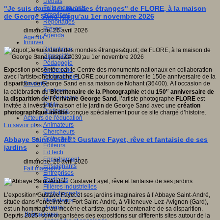
Débats
Faits marquants
"Je suis dans des mondes étranges" de FLORE, à la maison
Interviews
de George Sand jusqu'au 1er novembre 2026
Reportages
Brèves
dimanche, 26 avril 2026
Agenda
Agenda
Innover
Didactique
Dispositifs
Pédagogie
Recherche
Expostion présentée par le Centre des monuments nationaux en collaboration
Technologies
avec l'artiste photographe FLORE pour commémorer le 150e anniversaire de la
Savoir(s)
disparition de George Sand en sa maison de Nohant (36400). A l’occasion de
Analyses
e
la célébration du
Bicentenaire de la Photographie
et du
150
anniversaire de
Conférences
la disparition de l’écrivaine George Sand,
l’artiste photographe
FLORE
est
Outils
invitée à investir la maison et le jardin de George Sand avec une
création
Pratiques
photographique inédite
conçue spécialement pour ce site chargé d’histoire.
Acteurs de l'éducation
Animateurs
En savoir plus...
Chercheurs
Collectivités
Abbaye Saint-André : Gustave Fayet, rêve et fantaisie de ses
Editeurs
jardins
EdTech
Encadrement
dimanche, 26 avril 2026
Enseignants
Fait marquant
Entreprises
Etudiants
Filières industrielles
Institutionnels
L’exposition Gustave Fayet et ses jardins imaginaires à l’Abbaye Saint-André,
Médiateurs
située dans l’enceinte du Fort Saint-André, à Villeneuve-Lez-Avignon (Gard),
Parents
est un hommage au mécène et artiste, pour le centenaire de sa disparition.
Thématiques
Depuis 2025, sont organisées des expositions sur différents sites autour de la