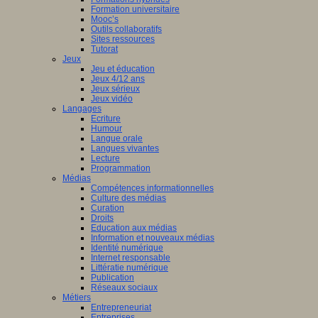
Formation universitaire
Mooc’s
Outils collaboratifs
Sites ressources
Tutorat
Jeux
Jeu et éducation
Jeux 4/12 ans
Jeux sérieux
Jeux vidéo
Langages
Ecriture
Humour
Langue orale
Langues vivantes
Lecture
Programmation
Médias
Compétences informationnelles
Culture des médias
Curation
Droits
Education aux médias
Information et nouveaux médias
Identité numérique
Internet responsable
Littératie numérique
Publication
Réseaux sociaux
Métiers
Entrepreneuriat
Entreprises