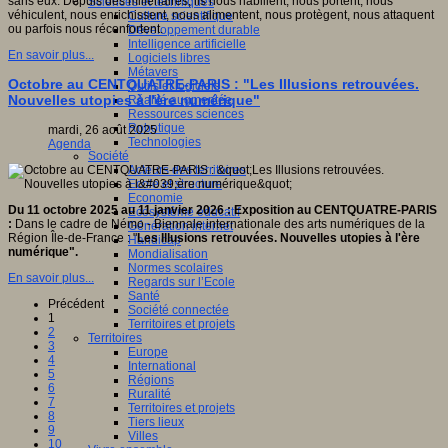
sans eux. Depuis des millénaires, ils nous habillent, nous portent, nous
Sciences et techniques
véhiculent, nous enrichissent, nous alimentent, nous protègent, nous attaquent
Culture scientifique
ou parfois nous réconfortent.
Développement durable
Intelligence artificielle
En savoir plus...
Logiciels libres
Métavers
Octobre au CENTQUATRE-PARIS : "Les Illusions retrouvées.
Outils et logiciels
Nouvelles utopies à l'ère numérique"
Réalité augmentée
Ressources sciences
Robotique
mardi, 26 août 2025
Technologies
Agenda
Société
Acteurs des territoires
Ecole et structure
Economie
Du 11 octobre 2025 au 11 janvier 2026
: Exposition au CENTQUATRE-PARIS
Ecosystème éducatif
:
Dans le cadre de Némo - Biennale internationale des arts numériques de la
Génération internet
Région Île-de-France : "
Les Illusions retrouvées. Nouvelles utopies à l'ère
Handicap
numérique".
Mondialisation
Normes scolaires
En savoir plus...
Regards sur l’Ecole
Santé
Précédent
Société connectée
1
Territoires et projets
2
Territoires
3
Europe
4
International
5
Régions
6
Ruralité
7
Territoires et projets
8
Tiers lieux
9
Villes
10