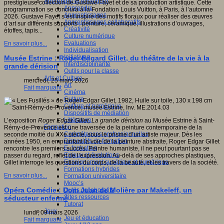
Apprendre et enseigner
prestigieuse collection de Gustave Fayet et de sa production artistique. Cette
Apprendre
programmation se conclura à la Fondation Louis Vuitton, à Paris, à l’automne
Apprentissages
2026. Gustave Fayet s’est inspiré des motifs floraux pour réaliser des œuvres
Apprentissages collaboratifs
d’art sur différents supports : peinture, céramique, illustrations d’ouvrages,
Créativité
étoffes, tapis...
Culture numérique
Evaluations
En savoir plus...
Individualisation
Initiatives
Musée Estrine : Roger Edgard Gillet, du théâtre de la vie à la
Interdisciplinarité
grande dérision
Outils pour la classe
Arts et Culture
mercredi, 25 mars 2026
Art
Fait marquant
Cinéma
Culture
Culture et numérique
Dispositifs de médiation
Littérature
L’exposition
Roger Edgar Gillet,
La grande dérision
au Musée Estrine à Saint-
Formation
Rémy-de-Provence est une traversée de la peinture contemporaine de la
Compétences professionnelles
seconde moitié du XXe siècle, sous le prisme d’un artiste majeur. Dès les
Dispositifs de formation
années 1950, en empruntant la voie de la peinture abstraite, Roger Edgar Gillet
E- formation
rencontre les premiers succès. Peintre humaniste, il ne peut pourtant pas se
Enjeux et évolutions
passer du regard, reflet de l’expression. Au-delà de ses approches plastiques,
Enseignement supérieur et numérique
Gillet interroge les questions du corps, de la beauté, et les travers de la société.
Formations hybrides
En savoir plus...
Formation universitaire
Mooc’s
Opéra Comédie : Dom Juan de Molière par Makeïeff, un
Outils collaboratifs
Sites ressources
séducteur enfermé
Tutorat
Jeux
lundi, 09 mars 2026
Jeu et éducation
Fait marquant