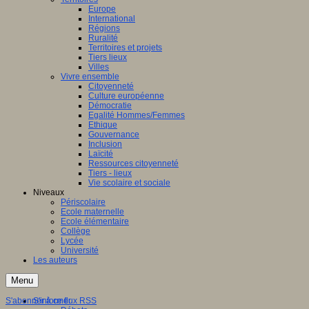
Europe
International
Régions
Ruralité
Territoires et projets
Tiers lieux
Villes
Vivre ensemble
Citoyenneté
Culture européenne
Démocratie
Egalité Hommes/Femmes
Ethique
Gouvernance
Inclusion
Laïcité
Ressources citoyenneté
Tiers - lieux
Vie scolaire et sociale
Niveaux
Périscolaire
Ecole maternelle
Ecole élémentaire
Collège
Lycée
Université
Les auteurs
Menu
S'abonner à ce flux RSS
S'informer