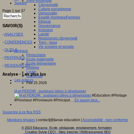
Vivre ensemble
Suivant
Citoyenneté
Culture européenne
Page 1 sur 37
Démocratie
Egalité Hommes/Femmes
Ethique
SAVOIR(S)
Gouvernance
Inclusion
Laïcité
-
ANALYSES
Ressources citoyenneté
-
CONFERENCES
Tiers - lieux
Vie scolaire et sociale
-
OUTILS
Niveaux
Périscolaire
-
PRATIQUES
Ecole maternelle
Ecole élémentaire
-
RESSOURCES
Collège
Lycée
Analyse - Les plus lus
Université
Les auteurs
Feb 25 2026
IA et PERDIR : quelques idées à développer
#Education #Pilotage
#Proviseur #Proviseure #Principal…
En savoir plus...
Souscrire à ce flux RSS
Mentions légales
| contact[@]anae.education |
Accessibilité : non conforme
© 2023 Educavox, Ecole, pédagogie, enseignement, formation
Creation Sylvie CECI - Sites Internet / Référencement SEO