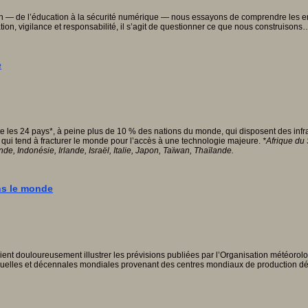
uotidien — de l’éducation à la sécurité numérique — nous essayons de comprendre les
ation, vigilance et responsabilité, il s’agit de questionner ce que nous construisons
e
ste les 24 pays*, à peine plus de 10 % des nations du monde, qui disposent des inf
ond qui tend à fracturer le monde pour l’accès à une technologie majeure.
*Afrique du 
e, Indonésie, Irlande, Israël, Italie, Japon, Taïwan, Thaïlande.
ns le monde
ent douloureusement illustrer les prévisions publiées par l’Organisation météoro
nnuelles et décennales mondiales provenant des centres mondiaux de production d