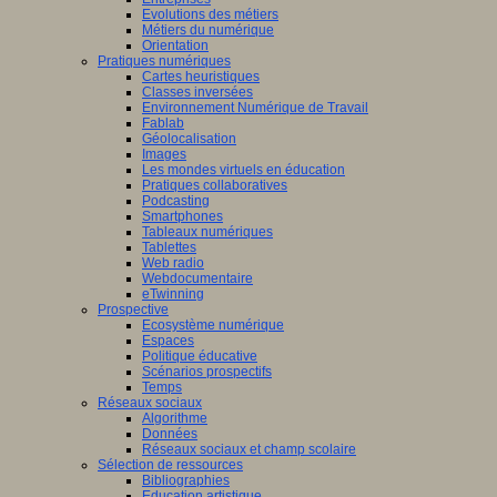
Evolutions des métiers
Métiers du numérique
Orientation
Pratiques numériques
Cartes heuristiques
/www.scaleai.ca/fr/
Classes inversées
Environnement Numérique de Travail
Fablab
Géolocalisation
Images
Les mondes virtuels en éducation
Pratiques collaboratives
Podcasting
Smartphones
/mila.quebec/fr
Tableaux numériques
Tablettes
Web radio
Webdocumentaire
eTwinning
Prospective
Ecosystème numérique
Espaces
Politique éducative
Scénarios prospectifs
Temps
Réseaux sociaux
Algorithme
Données
Réseaux sociaux et champ scolaire
Sélection de ressources
Bibliographies
Education artistique