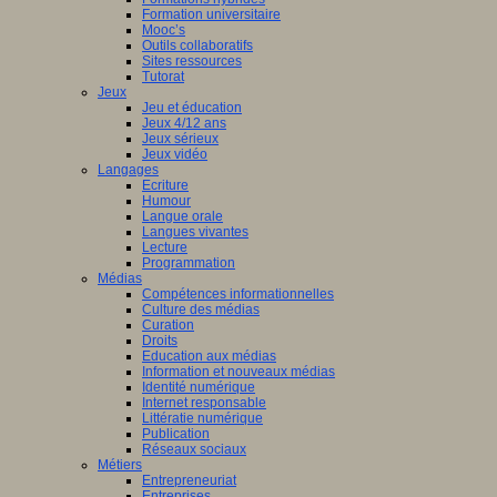
nciers
Formation universitaire
Mooc’s
ué
Outils collaboratifs
Sites ressources
Tutorat
mmation
Jeux
Jeu et éducation
ne
Jeux 4/12 ans
Jeux sérieux
Jeux vidéo
Langages
Ecriture
isme
Humour
Langue orale
st
è
me
Langues vivantes
ation
Lecture
en
Programmation
Médias
Compétences informationnelles
ship
Culture des médias
Curation
Droits
Education aux médias
a
Information et nouveaux médias
Identité numérique
Internet responsable
Littératie numérique
le.
Publication
Réseaux sociaux
Métiers
Entrepreneuriat
Entreprises