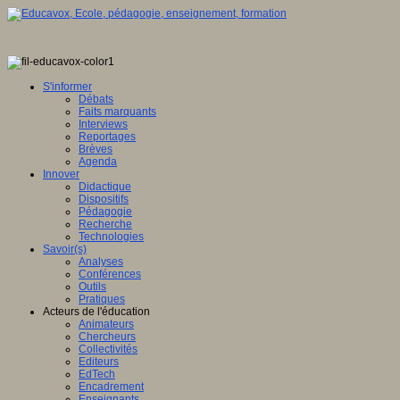
ence
tionale,
S'informer
Débats
ve
Faits marquants
Interviews
E
Reportages
Brèves
Agenda
Innover
Didactique
en
Dispositifs
ation
Pédagogie
Recherche
gence
Technologies
lle
Savoir(s)
Analyses
u
Conférences
lement
Outils
Pratiques
sée
Acteurs de l'éducation
Animateurs
ration
Chercheurs
Collectivités
Editeurs
EdTech
Encadrement
ois
Enseignants