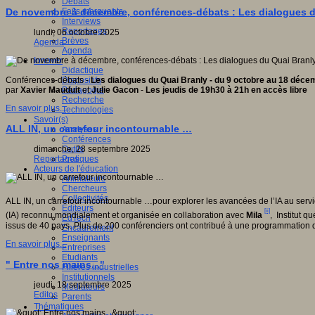
Débats
Faits marquants
De novembre à décembre, conférences-débats : Les dialogues d
Interviews
Reportages
lundi, 06 octobre 2025
Brèves
Agenda
Agenda
Innover
Didactique
Dispositifs
Conférences-débats -
Les dialogues du Quai Branly - du 9 octobre au 18 déc
Pédagogie
par
Xavier Mauduit
et
Julie Gacon
-
Les jeudis de 19h30 à 21h en accès libre
Recherche
En savoir plus...
Technologies
Savoir(s)
ALL IN, un carrefour incontournable …
Analyses
Conférences
Outils
dimanche, 28 septembre 2025
Pratiques
Reportages
Acteurs de l'éducation
Animateurs
Chercheurs
Collectivités
ALL IN, un carrefour incontournable …pour explorer les avancées de l’IA au servi
Editeurs
[ii]
(IA) reconnu mondialement et organisée en collaboration avec
Mila
, Institut qu
EdTech
issus de 40 pays. Plus de 200 conférenciers ont contribué à une programmation q
Encadrement
Enseignants
En savoir plus...
Entreprises
Etudiants
" Entre nos mains..."
Filières industrielles
Institutionnels
jeudi, 18 septembre 2025
Médiateurs
Editos
Parents
Thématiques