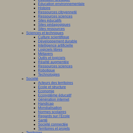
Education environnementale
Histoire
Ressources citoyenneté
Ressources sciences
Sites éducatifs
Sites pédagogiques
Sites ressources
Sciences et techniques
Culture scientifique
Développement durable
Intelligence artificielle
Logiciels libres
Métavers
Outils et logiciels
Réalité augmentée
Ressources sciences
Robotique
Technologies
Société
Acteurs des territoires
Ecole et structure
Economie
Ecosystème éducatif
Génération internet
Handicap
Mondialisation
Normes scolaires
Regards sur l’Ecole
Santé
Société connectée
Territoires et projets
Territoires