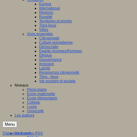
Europe
International
Régions
Ruralité
Territoires et projets
Tiers lieux
Villes
Vivre ensemble
Citoyenneté
Culture européenne
Démocratie
Egalité Hommes/Femmes
Ethique
Gouvernance
Inclusion
Laïcité
Ressources citoyenneté
Tiers - lieux
Vie scolaire et sociale
Niveaux
Périscolaire
Ecole maternelle
Ecole élémentaire
Collège
Lycée
Université
Les auteurs
Menu
S'abonner à ce flux RSS
S'informer