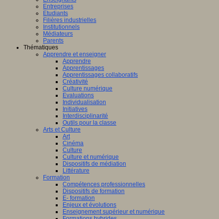
ligence
Entreprises
lle.
Etudiants
on
Filières industrielles
Institutionnels
Médiateurs
Parents
Thématiques
Apprendre et enseigner
al
Apprendre
Apprentissages
Apprentissages collaboratifs
Créativité
Culture numérique
bre,
Evaluations
Individualisation
Initiatives
Interdisciplinarité
Outils pour la classe
Arts et Culture
Art
nts,
Cinéma
,
Culture
eurs
Culture et numérique
Dispositifs de médiation
teurs
Littérature
Formation
Compétences professionnelles
Dispositifs de formation
E- formation
Enjeux et évolutions
Enseignement supérieur et numérique
Formations hybrides