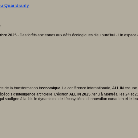
u Quai Branly
embre 2025
- Des forêts anciennes aux défis écologiques d'aujourd'hui - Un espace de
ce de la transformation
économique.
La conférence internationale,
ALL IN
est une 
ébécois d'intelligence artificielle. L’édition
ALL IN 2025
, tenu à Montréal les 24 et 
ui souligne à la fois le dynamisme de l’écosystème d’innovation canadien et le le