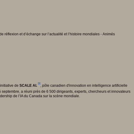
 réflexion et d’échange sur l’actualité et l’histoire mondiales - Animés
[i]
initiative de
SCALE AI.
, pôle canadien d'innovation en intelligence artificielle
25 septembre, a réuni près de 6 500 dirigeants, experts, chercheurs et innovateurs
adership de l’IA du Canada sur la scène mondiale.