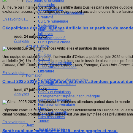
Apprendre et enseigner
Apprendre
À l’heure où l’intelligence artificielle s’infiltre dans tous les pans de notre q
Apprentissages
exploration accessible et critique de notre rapport aux technologies. Entre fascin
Apprentissages collaboratifs
Créativité
En savoir plus...
Culture numérique
Evaluations
Géopolitique des Intelligences Artificielles et partition du mond
Individualisation
Initiatives
jeudi, 24 juillet 2025
Interdisciplinarité
Analyses
Outils pour la classe
Arts et Culture
Art
Cinéma
Une équipe de scientifiques de l’université d’Oxford a publié en juin 2025 une li
Culture
artificielle (IA). Un tel déséquilibre en dit long sur le fossé de plus en plus prof
Culture et numérique
Canada, Chili, Chine, Corée, Émirats arabes unis, Espagne, États-Unis, France, Ind
Dispositifs de médiation
Littérature
En savoir plus...
Formation
Compétences professionnelles
Climat 2025-2029 : températures extrêmes attendues partout da
Dispositifs de formation
E- formation
lundi, 07 juillet 2025
Enjeux et évolutions
Analyses
Enseignement supérieur et numérique
Formations hybrides
Formation universitaire
Mooc’s
L’épisode caniculaire que nous connaissons actuellement en Europe de l’ouest vi
Outils collaboratifs
climat mondial, produite chaque année, est une une synthèse des prévisions a
Sites ressources
Tutorat
En savoir plus...
Jeux
Jeu et éducation
Santé publique mondiale en 2025 : entre progrès et recul