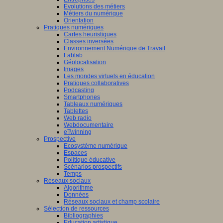
Evolutions des métiers
Métiers du numérique
Orientation
Pratiques numériques
Cartes heuristiques
Classes inversées
Environnement Numérique de Travail
Fablab
Géolocalisation
Images
Les mondes virtuels en éducation
Pratiques collaboratives
Podcasting
Smartphones
Tableaux numériques
Tablettes
Web radio
Webdocumentaire
eTwinning
Prospective
Ecosystème numérique
Espaces
Politique éducative
Scénarios prospectifs
Temps
Réseaux sociaux
Algorithme
Données
Réseaux sociaux et champ scolaire
Sélection de ressources
Bibliographies
Education artistique