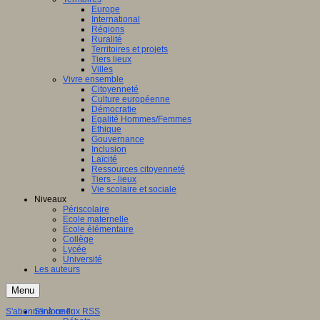
Europe
International
Régions
Ruralité
Territoires et projets
Tiers lieux
Villes
Vivre ensemble
Citoyenneté
Culture européenne
Démocratie
Egalité Hommes/Femmes
Ethique
Gouvernance
Inclusion
Laïcité
Ressources citoyenneté
Tiers - lieux
Vie scolaire et sociale
Niveaux
Périscolaire
Ecole maternelle
Ecole élémentaire
Collège
Lycée
Université
Les auteurs
Menu
S'abonner à ce flux RSS
S'informer