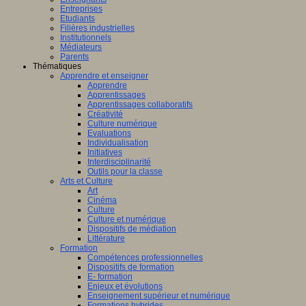
Entreprises
Etudiants
Filières industrielles
Institutionnels
Médiateurs
Parents
Thématiques
Apprendre et enseigner
Apprendre
Apprentissages
Apprentissages collaboratifs
Créativité
Culture numérique
Evaluations
Individualisation
Initiatives
Interdisciplinarité
Outils pour la classe
Arts et Culture
Art
Cinéma
Culture
Culture et numérique
Dispositifs de médiation
Littérature
Formation
Compétences professionnelles
Dispositifs de formation
E- formation
Enjeux et évolutions
Enseignement supérieur et numérique
Formations hybrides