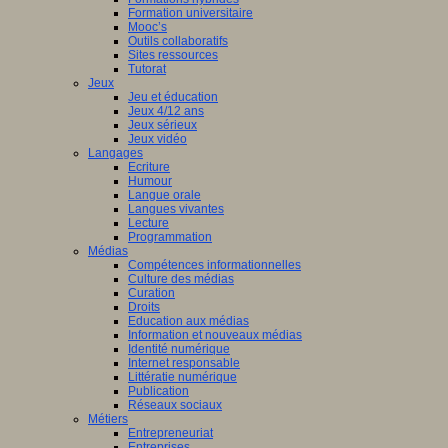
Formation universitaire
Mooc’s
Outils collaboratifs
Sites ressources
Tutorat
Jeux
Jeu et éducation
Jeux 4/12 ans
Jeux sérieux
Jeux vidéo
Langages
Ecriture
Humour
Langue orale
Langues vivantes
Lecture
Programmation
Médias
Compétences informationnelles
Culture des médias
Curation
Droits
Education aux médias
Information et nouveaux médias
Identité numérique
Internet responsable
Littératie numérique
Publication
Réseaux sociaux
Métiers
Entrepreneuriat
Entreprises