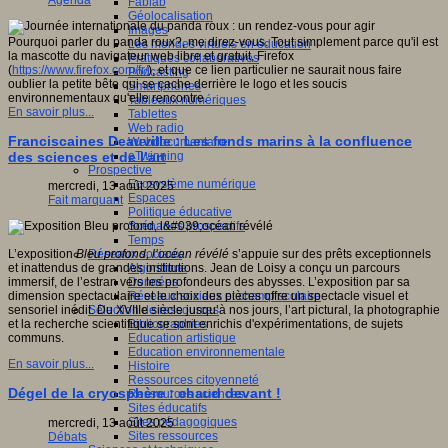
Agenda
Fablab
Géolocalisation
Images
Pourquoi parler du panda roux?, me direz-vous. Tout simplement parce qu'il est
Les mondes virtuels en éducation
la mascotte du navigateur web libre et gratuit, Firefox
Pratiques collaboratives
(
https://www.firefox.com/fr/
), et que ce lien particulier ne saurait nous faire
Podcasting
oublier la petite bête qui se cache derrière le logo et les soucis
Smartphones
environnementaux qu'elle rencontre.
Tableaux numériques
En savoir plus...
Tablettes
Web radio
Franciscaines Deauville : Les fonds marins à la confluence
Webdocumentaire
eTwinning
des sciences et de l’art
Prospective
Ecosystème numérique
mercredi, 13 août 2025
Espaces
Fait marquant
Politique éducative
Scénarios prospectifs
Temps
Réseaux sociaux
L’exposition
Bleu profond, l’océan révélé
s’appuie sur des prêts exceptionnels
Algorithme
et inattendus de grandes institutions. Jean de Loisy a conçu un parcours
Données
immersif, de l’estran vers les profondeurs des abysses. L’exposition par sa
Réseaux sociaux et champ scolaire
dimension spectaculaire et le choix des pièces offre un spectacle visuel et
Sélection de ressources
sensoriel inédit. Du XVIIIe siècle jusqu’à nos jours, l’art pictural, la photographie
Bibliographies
et la recherche scientifique se sont enrichis d'expérimentations, de sujets
Education artistique
communs.
Education environnementale
En savoir plus...
Histoire
Ressources citoyenneté
Dégel de la cryosphère : chaud devant !
Ressources sciences
Sites éducatifs
Sites pédagogiques
mercredi, 13 août 2025
Sites ressources
Débats