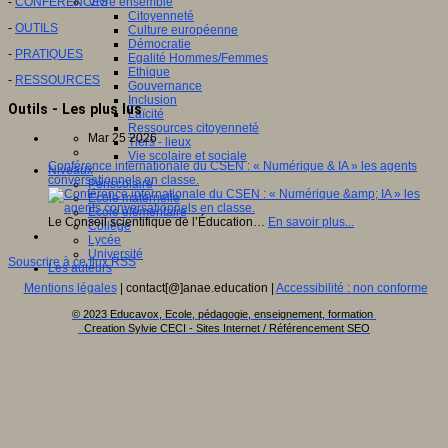
-
CONFERENCES
Vivre ensemble
Citoyenneté
-
OUTILS
Culture européenne
Démocratie
-
PRATIQUES
Egalité Hommes/Femmes
Ethique
-
RESSOURCES
Gouvernance
Inclusion
Outils - Les plus lus
Laïcité
Ressources citoyenneté
Mar 25 2026
Tiers - lieux
Vie scolaire et sociale
Conférence internationale du CSEN : « Numérique & IA » les agents
Niveaux
conversationnels en classe.
Périscolaire
Ecole maternelle
Ecole élémentaire
Le Conseil scientifique de l’Éducation…
En savoir plus...
Collège
Lycée
Université
Souscrire à ce flux RSS
Les auteurs
Mentions légales
| contact[@]anae.education |
Accessibilité : non conforme
© 2023 Educavox, Ecole, pédagogie, enseignement, formation
Creation Sylvie CECI - Sites Internet / Référencement SEO