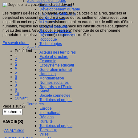
Sciences et techniques
Culture scientifique
Développement durable
Les régions gelées de la planète, banquise, calottes glaciaires, glaciers et
Intelligence artificielle
pergélisol ne cessent de fondre à cause du réchauffement climatique. Leur
Logiciels libres
disparition met en péril l’approvisionnement en eau douce de milliards d’êtres
Métavers
humains, fragilise les écosystèmes, menace les infrastructures et augmente
Outils et logiciels
niveau des mers. Voyons quelle est (sera) l’étendue de ce phénomène
Réalité augmentée
planétaire et quels sont (seront) ses principaux effets.
Ressources sciences
Robotique
En savoir plus...
Technologies
Société
Précédent
Acteurs des territoires
1
Ecole et structure
2
Economie
3
Ecosystème éducatif
4
Génération internet
5
Handicap
6
Mondialisation
7
Normes scolaires
8
Regards sur l’Ecole
9
Santé
10
Société connectée
Suivant
Territoires et projets
Territoires
Page 1 sur 27
Europe
International
Régions
SAVOIR(S)
Ruralité
Territoires et projets
Tiers lieux
-
ANALYSES
Villes