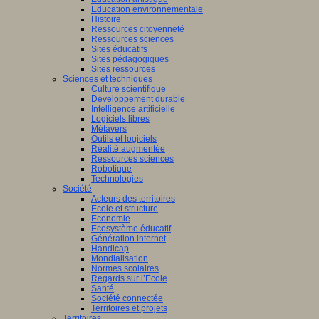
Education environnementale
Histoire
Ressources citoyenneté
Ressources sciences
Sites éducatifs
Sites pédagogiques
Sites ressources
Sciences et techniques
Culture scientifique
Développement durable
Intelligence artificielle
Logiciels libres
Métavers
Outils et logiciels
Réalité augmentée
Ressources sciences
Robotique
Technologies
Société
Acteurs des territoires
Ecole et structure
Economie
Ecosystème éducatif
Génération internet
Handicap
Mondialisation
Normes scolaires
Regards sur l’Ecole
Santé
Société connectée
Territoires et projets
Territoires