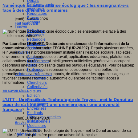
Débats
Faits marquants
Numérique à l’école et crise écologique : les enseignant·e·s
Interviews
face à des dilemmes ordinaires
Reportages
Brèves
jeudi, 19 mars 2026
Agenda
Fait marquant
Innover
Didactique
Dispositifs
Pédagogie
Recherche
Par Laureline LENEVEZ, Doctorante en sciences de l'information et de la
Technologies
communication, Laboratoire TECHNE (UR-20297).
Depuis plusieurs années,
Savoir(s)
le numérique s’est progressivement installé dans l’espace scolaire. Tablettes,
Analyses
environnements numériques de travail, applications éducatives, plateformes
Conférences
collaboratives ou récemment intelligences artificielles génératives, occupent
Outils
désormais une place croissante dans les pratiques éducatives. Pour beaucoup
Pratiques
d’enseignant·e·s, ces outils représentent des opportunités réelles : ils
Acteurs de l'éducation
permettent de diversifier les supports, de différencier les apprentissages, de
Animateurs
favoriser certaines formes d’autonomie ou encore de faciliter l’accès à
Chercheurs
l’information.
Collectivités
En savoir plus...
Editeurs
EdTech
L’UTT - Université de Technologie de Troyes - met le Donut au
Encadrement
Enseignants
cœur de sa stratégie : une première pour une université
Entreprises
française
Etudiants
Filières industrielles
lundi, 16 février 2026
Institutionnels
Brèves
Médiateurs
Parents
Thématiques