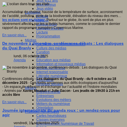
Jeux 4/12 ans
Jeux sérieux
Jeux vidéo
Accumulation de chaleur, hausse de la température de surface, accroissement
Langages
de l’acidité, pollution, perte de la biodiversité, élévation du niveau des mers…
Ecriture
les océans sont en danger
. Partout sur le globe, ils sont de plus en plus
Humour
sévèrement affectés par les activités humaines, comme le constate le dernier
Langue orale
rapport du programme européen Copernicus Marine.
Langues vivantes
Lecture
En savoir plus...
Programmation
Médias
De novembre à décembre, conférences-débats : Les dialogues
Compétences informationnelles
du Quai Branly
Culture des médias
Curation
Droits
lundi, 06 octobre 2025
Education aux médias
Agenda
Information et nouveaux médias
Identité numérique
Internet responsable
Littératie numérique
Conférences-débats -
Les dialogues du Quai Branly - du 9 octobre au 18
Publication
décembre 2025
- Des forêts anciennes aux défis écologiques d'aujourd'hui
Réseaux sociaux
- Un espace de réflexion et d’échange sur l’actualité et l’histoire mondiales
Métiers
- Animés par
Xavier Mauduit
et
Julie Gacon
-
Les jeudis de 19h30 à 21h en
Entrepreneuriat
accès libre
Entreprises
Evolutions des métiers
En savoir plus...
Métiers du numérique
Orientation
Journée internationale du panda roux : un rendez-vous pour
Pratiques numériques
agir
Cartes heuristiques
Classes inversées
vendredi, 19 septembre 2025
Environnement Numérique de Travail