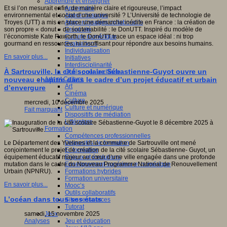
Apprendre et enseigner
Apprendre
Et si l’on mesurait enfin, de manière claire et rigoureuse, l’impact
Apprentissages
environnemental et social d’une université ? L’Université de technologie de
Apprentissages collaboratifs
Troyes (UTT) a mis en place une démarche inédite en France : la création de
Créativité
son propre « donut » de soutenabilité : le DonUTT. Inspiré du modèle de
Culture numérique
l’économiste Kate Raworth, le DonUTT trace un espace idéal : ni trop
Evaluations
gourmand en ressources, ni insuffisant pour répondre aux besoins humains.
Individualisation
En savoir plus...
Initiatives
Interdisciplinarité
À Sartrouville, la cité scolaire Sébastienne-Guyot ouvre un
Outils pour la classe
Arts et Culture
nouveau chapitre dans le cadre d’un projet éducatif et urbain
Art
d’envergure
Cinéma
Culture
mercredi, 10 décembre 2025
Culture et numérique
Fait marquant
Dispositifs de médiation
Littérature
Formation
Compétences professionnelles
Dispositifs de formation
Le Département des Yvelines et la commune de Sartrouville ont mené
E- formation
conjointement le projet de création de la cité scolaire Sébastienne- Guyot, un
Enjeux et évolutions
équipement éducatif majeur au cœur d’une ville engagée dans une profonde
Enseignement supérieur et numérique
mutation dans le cadre du Nouveau Programme National de Renouvellement
Formations hybrides
Urbain (NPNRU).
Formation universitaire
En savoir plus...
Mooc’s
Outils collaboratifs
L’océan dans tous ses états
Sites ressources
Tutorat
Jeux
samedi, 15 novembre 2025
Jeu et éducation
Analyses