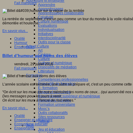
Apprendre et enseigner
Fait marquant
Apprendre
Apprentissages
Apprentissages collaboratifs
Créativité
La rentrée de septembre, c'est un peu comme un tour du monde à la voile réalisé
Culture numérique
démontée et houleuse.
Evaluations
Individualisation
En savoir plus...
Initiatives
Interdisciplinarité
Oralité
Outils pour la classe
Humour
Arts et Culture
Enseignants
Art
Cinéma
Billet d’humour aux noms des élèves
Culture
Culture et numérique
vendredi, 29 juillet 2016
Dispositifs de médiation
Fait marquant
Littérature
Formation
Compétences professionnelles
Dispositifs de formation
L’année scolaire est terminée, une autre se prépare et, c'est un peu comme cette
E- formation
Enjeux et évolutions
"O
n écrit sur les murs (de notre mémoire) les noms de ceux... (qui auront été nos 
Enseignement supérieur et numérique
Des messages pour les jours à venir.
Formations hybrides
On écrit sur les murs à l'encre de nos veines."
Formation universitaire
En savoir plus...
Mooc’s
Outils collaboratifs
Oralité
Sites ressources
Enseigner et apprendre
Tutorat
Ecosystème éducatif
Jeux
Enseignants
Jeu et éducation