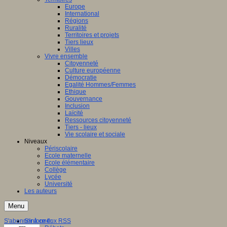
Europe
International
Régions
Ruralité
Territoires et projets
Tiers lieux
Villes
Vivre ensemble
Citoyenneté
Culture européenne
Démocratie
Egalité Hommes/Femmes
Ethique
Gouvernance
Inclusion
Laïcité
Ressources citoyenneté
Tiers - lieux
Vie scolaire et sociale
Niveaux
Périscolaire
Ecole maternelle
Ecole élémentaire
Collège
Lycée
Université
Les auteurs
Menu
S'abonner à ce flux RSS
S'informer