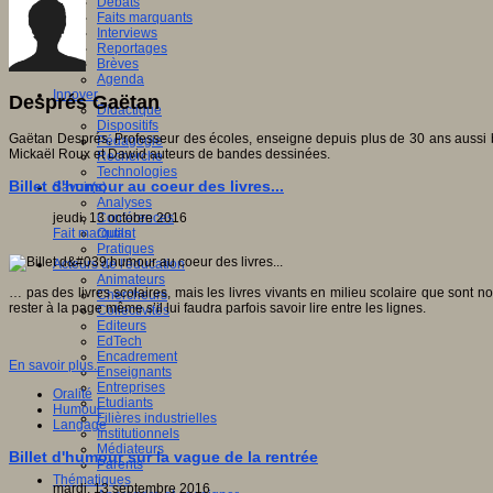
Débats
Faits marquants
Interviews
Reportages
Brèves
Agenda
Innover
Després Gaëtan
Didactique
Dispositifs
Gaëtan Després, Professeur des écoles, enseigne depuis plus de 30 ans aussi bie
Pédagogie
Mickaël Roux et Dawid auteurs de bandes dessinées.
Recherche
Technologies
Billet d'humour au coeur des livres...
Savoir(s)
Analyses
jeudi, 13 octobre 2016
Conférences
Fait marquant
Outils
Pratiques
Acteurs de l'éducation
Animateurs
… pas des livres scolaires, mais les livres vivants en milieu scolaire que sont n
Chercheurs
rester à la page même s’il lui faudra parfois savoir lire entre les lignes.
Collectivités
Editeurs
EdTech
Encadrement
En savoir plus...
Enseignants
Entreprises
Oralité
Etudiants
Humour
Filières industrielles
Langage
Institutionnels
Médiateurs
Billet d'humour sur la vague de la rentrée
Parents
Thématiques
mardi, 13 septembre 2016