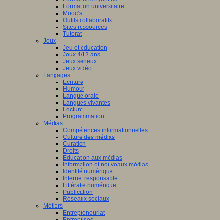
Formation universitaire
Mooc’s
Outils collaboratifs
Sites ressources
Tutorat
Jeux
Jeu et éducation
Jeux 4/12 ans
Jeux sérieux
Jeux vidéo
Langages
Ecriture
Humour
Langue orale
Langues vivantes
Lecture
Programmation
Médias
Compétences informationnelles
Culture des médias
Curation
Droits
Education aux médias
Information et nouveaux médias
Identité numérique
Internet responsable
Littératie numérique
Publication
Réseaux sociaux
Métiers
Entrepreneuriat
Entreprises