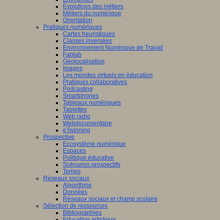
Evolutions des métiers
Métiers du numérique
Orientation
Pratiques numériques
Cartes heuristiques
Classes inversées
Environnement Numérique de Travail
Fablab
Géolocalisation
Images
Les mondes virtuels en éducation
Pratiques collaboratives
Podcasting
Smartphones
Tableaux numériques
Tablettes
Web radio
Webdocumentaire
eTwinning
Prospective
Ecosystème numérique
Espaces
Politique éducative
Scénarios prospectifs
Temps
Réseaux sociaux
Algorithme
Données
Réseaux sociaux et champ scolaire
Sélection de ressources
Bibliographies
Education artistique