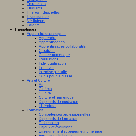
Entreprises
Etudiants
Filières industrielles
Institutionnels
Médiateurs
Parents
Thématiques
Apprendre et enseigner
Apprendre
Apprentissages
Apprentissages collaboratifs
Créativité
Culture numérique
Evaluations
Individualisation
Initiatives
Interdisciplinarité
Outils pour la classe
Arts et Culture
Art
Cinéma
Culture
Culture et numérique
Dispositifs de médiation
Littérature
Formation
Compétences professionnelles
Dispositifs de formation
E- formation
Enjeux et évolutions
Enseignement supérieur et numérique
Formations hybrides