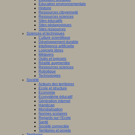
Education environnementale
Histoire
Ressources citoyenneté
Ressources sciences
Sites éducatifs
Sites pédagogiques
Sites ressources
Sciences et techniques
Culture scientifique
Développement durable
Intelligence artificielle
Logiciels libres
Métavers
Outils et logiciels
Réalité augmentée
Ressources sciences
Robotique
Technologies
Société
Acteurs des territoires
Ecole et structure
Economie
Ecosystème éducatif
Génération internet
Handicap
Mondialisation
Normes scolaires
Regards sur l’Ecole
Santé
Société connectée
Territoires et projets
Territoires