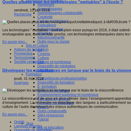
Apprendre et enseigner
Quelles places pour les technologies "mettables" à l'école ?
Apprendre
Apprentissages
vendredi, 15 juin 2018
Apprentissages collaboratifs
Recherche
Créativité
Culture numérique
Evaluations
Individualisation
Les technologies " mettables " sont en plein essor puisqu’en 2016, il était esti
Initiatives
envisageable que, dans un futur proche, ces technologies embarquées dans les v
Interdisciplinarité
Outils pour la classe
En savoir plus...
Arts et Culture
Acteurs de leducation
Art
Prospective
Cinéma
Technologies
Culture
Société connectée
Culture et numérique
Dispositifs de médiation
Développer les compétences en langue par le biais de la visioc
Littérature
Formation
Compétences professionnelles
jeudi, 31 mai 2018
Dispositifs de formation
Analyses
E- formation
Enjeux et évolutions
Enseignement supérieur et numérique
La visioconférence est de plus en plus utilisée dans l’enseignement-apprenti
Formations hybrides
d’enseignement. La recherche en didactique des langues a particulièrement souli
Formation universitaire
culture de l’autre deviennent des enjeux authentiques de communication.
Mooc’s
Outils collaboratifs
En savoir plus...
Sites ressources
Tutorat
Oralité
Jeux
Langues vivantes
Jeu et éducation
Dispositifs de formation