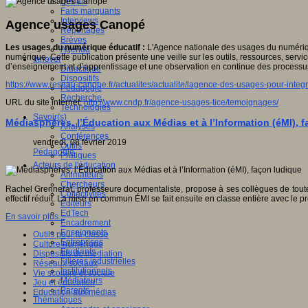
Débats
Faits marquants
Interviews
Agence usages Canopé
Reportages
Brèves
Les usages du numérique éducatif :
L'Agence nationale des usages du numérique
Agenda
numérique. Cette publication présente une veille sur les outils, ressources, serv
Innover
d’enseignement et d’apprentissage et une observation en continue des processu
Didactique
Dispositifs
https://www.reseau-canope.fr/actualites/actualite/lagence-des-usages-pour-integ
Pédagogie
Recherche
URL du site internet:
http://www.cndp.fr/agence-usages-tice/temoignages/
Technologies
Savoir(s)
Médiasphères, l’Éducation aux Médias et à l’Information (éMI), 
Analyses
Conférences
vendredi, 08 février 2019
Outils
Pédagogie
Pratiques
Acteurs de l'éducation
Animateurs
Chercheurs
Rachel Grennerat, professeure documentaliste, propose à ses collègues de toute
Collectivités
effectif réduit. La mise en commun ÉMI se fait ensuite en classe entière avec le pro
Editeurs
EdTech
En savoir plus...
Encadrement
Enseignants
Outils pour la classe
Entreprises
Culture numérique
Etudiants
Dispositifs de médiation
Filières industrielles
Réseaux sociaux
Institutionnels
Vie scolaire et sociale
Médiateurs
Jeu et éducation
Parents
Education aux médias
Thématiques