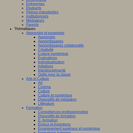
Entreprises
Etudiants
Filières industrielles
Institutionnels
Médiateurs
Parents
Thématiques
Apprendre et enseigner
Apprendre
Apprentissages
Apprentissages collaboratifs
Créativité
Culture numérique
Evaluations
Individualisation
Initiatives
Interdisciplinarité
Outils pour la classe
Arts et Culture
Art
Cinéma
Culture
Culture et numérique
Dispositifs de médiation
Littérature
Formation
Compétences professionnelles
Dispositifs de formation
E- formation
Enjeux et évolutions
Enseignement supérieur et numérique
Formations hybrides