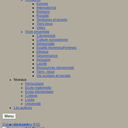
Europe
International
Régions
Ruralité
Territoires et projets
Tiers lieux
Villes
Vivre ensemble
Citoyenneté
Culture européenne
Démocratie
Egalité Hommes/Femmes
Ethique
Gouvernance
Inclusion
Laïcité
Ressources citoyenneté
Tiers - lieux
Vie scolaire et sociale
Niveaux
Périscolaire
Ecole maternelle
Ecole élémentaire
Collège
Lycée
Université
Les auteurs
Menu
S'abonner à ce flux RSS
S'informer