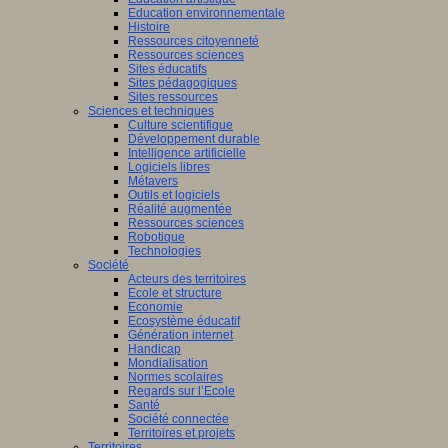
Education environnementale
Histoire
Ressources citoyenneté
Ressources sciences
Sites éducatifs
Sites pédagogiques
Sites ressources
Sciences et techniques
Culture scientifique
Développement durable
Intelligence artificielle
Logiciels libres
Métavers
Outils et logiciels
Réalité augmentée
Ressources sciences
Robotique
Technologies
Société
Acteurs des territoires
Ecole et structure
Economie
Ecosystème éducatif
Génération internet
Handicap
Mondialisation
Normes scolaires
Regards sur l’Ecole
Santé
Société connectée
Territoires et projets
Territoires