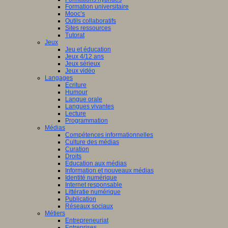
Formation universitaire
Mooc’s
Outils collaboratifs
Sites ressources
Tutorat
Jeux
Jeu et éducation
Jeux 4/12 ans
Jeux sérieux
Jeux vidéo
Langages
Ecriture
Humour
Langue orale
Langues vivantes
Lecture
Programmation
Médias
Compétences informationnelles
Culture des médias
Curation
Droits
Education aux médias
Information et nouveaux médias
Identité numérique
Internet responsable
Littératie numérique
Publication
Réseaux sociaux
Métiers
Entrepreneuriat
Entreprises