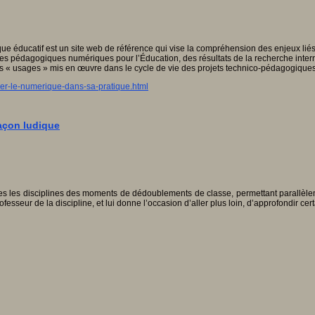
 éducatif est un site web de référence qui vise la compréhension des enjeux liés
ices pédagogiques numériques pour l’Éducation, des résultats de la recherche intern
s « usages » mis en œuvre dans le cycle de vie des projets technico-pédagogiques
rer-le-numerique-dans-sa-pratique.html
façon ludique
s les disciplines des moments de dédoublements de classe, permettant parallèlemen
fesseur de la discipline, et lui donne l’occasion d’aller plus loin, d’approfondir cer