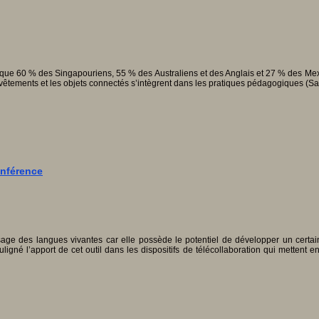
mé que 60 % des Singapouriens, 55 % des Australiens et des Anglais et 27 % des Mex
êtements et les objets connectés s’intègrent dans les pratiques pédagogiques (Sa
onférence
ssage des langues vivantes car elle possède le potentiel de développer un cer
gné l’apport de cet outil dans les dispositifs de télécollaboration qui mettent e