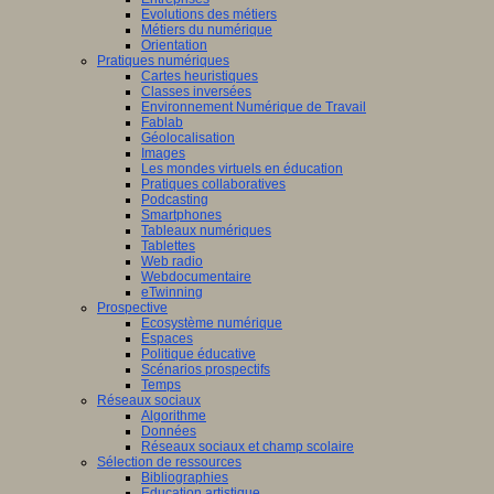
Evolutions des métiers
Métiers du numérique
Orientation
Pratiques numériques
Cartes heuristiques
Classes inversées
Environnement Numérique de Travail
Fablab
Géolocalisation
Images
Les mondes virtuels en éducation
Pratiques collaboratives
Podcasting
Smartphones
Tableaux numériques
Tablettes
Web radio
Webdocumentaire
eTwinning
Prospective
Ecosystème numérique
Espaces
Politique éducative
Scénarios prospectifs
Temps
Réseaux sociaux
Algorithme
Données
Réseaux sociaux et champ scolaire
Sélection de ressources
Bibliographies
Education artistique