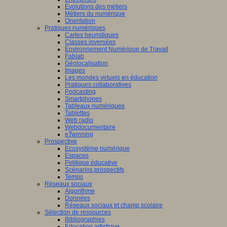
Evolutions des métiers
Métiers du numérique
Orientation
Pratiques numériques
Cartes heuristiques
Classes inversées
Environnement Numérique de Travail
Fablab
Géolocalisation
Images
Les mondes virtuels en éducation
Pratiques collaboratives
Podcasting
Smartphones
Tableaux numériques
Tablettes
Web radio
Webdocumentaire
eTwinning
Prospective
Ecosystème numérique
Espaces
Politique éducative
Scénarios prospectifs
Temps
Réseaux sociaux
Algorithme
Données
Réseaux sociaux et champ scolaire
Sélection de ressources
Bibliographies
Education artistique