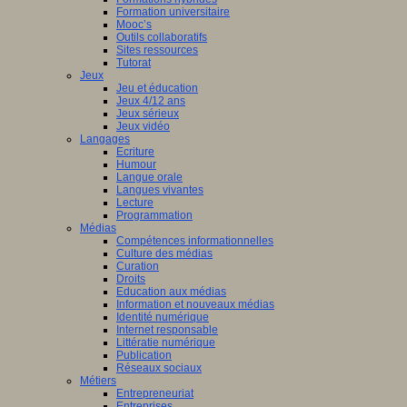
Formation universitaire
Mooc’s
Outils collaboratifs
Sites ressources
Tutorat
Jeux
Jeu et éducation
Jeux 4/12 ans
Jeux sérieux
Jeux vidéo
Langages
Ecriture
Humour
Langue orale
Langues vivantes
Lecture
Programmation
Médias
Compétences informationnelles
Culture des médias
Curation
Droits
Education aux médias
Information et nouveaux médias
Identité numérique
Internet responsable
Littératie numérique
Publication
Réseaux sociaux
Métiers
Entrepreneuriat
Entreprises