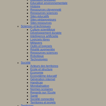
Education environnementale
Histoire
Ressources citoyenneté
Ressources sciences
Sites éducatifs
Sites pédagogiques
Sites ressources
Sciences et techniques
Culture scientifique
Développement durable
Intelligence artificielle
Logiciels libres
Métavers
Outils et logiciels
Réalité augmentée
Ressources sciences
Robotique
Technologies
Société
Acteurs des territoires
Ecole et structure
Economie
Ecosystème éducatif
Génération internet
Handicap
Mondialisation
Normes scolaires
Regards sur l’Ecole
Santé
Société connectée
Territoires et projets
Territoires