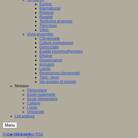
Europe
International
Régions
Ruralité
Territoires et projets
Tiers lieux
Villes
Vivre ensemble
Citoyenneté
Culture européenne
Démocratie
Egalité Hommes/Femmes
Ethique
Gouvernance
Inclusion
Laïcité
Ressources citoyenneté
Tiers - lieux
Vie scolaire et sociale
Niveaux
Périscolaire
Ecole maternelle
Ecole élémentaire
Collège
Lycée
Université
Les auteurs
Menu
S'abonner à ce flux RSS
S'informer