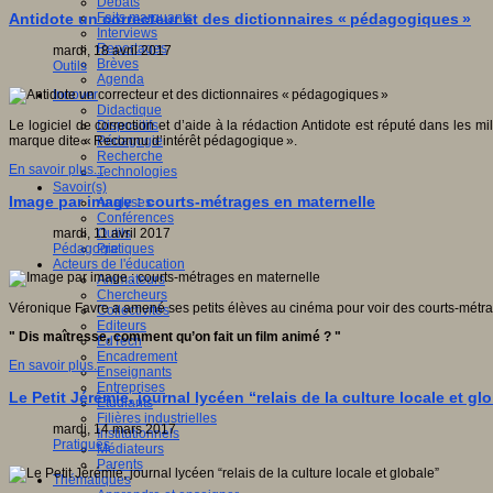
Débats
Faits marquants
Antidote un correcteur et des dictionnaires « pédagogiques »
Interviews
Reportages
mardi, 18 avril 2017
Brèves
Outils
Agenda
Innover
Didactique
Dispositifs
Le logiciel de correction et d’aide à la rédaction Antidote est réputé dans les
Pédagogie
marque dite « Reconnu d’intérêt pédagogique ».
Recherche
En savoir plus...
Technologies
Savoir(s)
Image par image : courts-métrages en maternelle
Analyses
Conférences
Outils
mardi, 11 avril 2017
Pratiques
Pédagogie
Acteurs de l'éducation
Animateurs
Chercheurs
Véronique Favre a amené ses petits élèves au cinéma pour voir des courts-métr
Collectivités
Editeurs
" Dis maîtresse, comment qu’on fait un film animé ? "
EdTech
Encadrement
En savoir plus...
Enseignants
Entreprises
Le Petit Jérémie, journal lycéen “relais de la culture locale et gl
Etudiants
Filières industrielles
mardi, 14 mars 2017
Institutionnels
Pratiques
Médiateurs
Parents
Thématiques