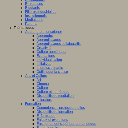
Entreprises
Etudiants
Filières industrielles
Institutionnels
Médiateurs
Parents
Thématiques
Apprendre et enseigner
Apprendre
Apprentissages
Apprentissages collaboratifs
Créativité
Culture numérique
Evaluations
Individualisation
Initiatives
Interdisciplinarité
Outils pour la classe
Arts et Culture
Art
Cinéma
Culture
Culture et numérique
Dispositifs de médiation
Littérature
Formation
Compétences professionnelles
Dispositifs de formation
E- formation
Enjeux et évolutions
Enseignement supérieur et numérique
Formations hybrides