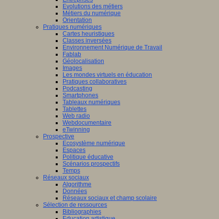
Evolutions des métiers
Métiers du numérique
Orientation
Pratiques numériques
Cartes heuristiques
Classes inversées
Environnement Numérique de Travail
Fablab
Géolocalisation
Images
Les mondes virtuels en éducation
Pratiques collaboratives
Podcasting
Smartphones
Tableaux numériques
Tablettes
Web radio
Webdocumentaire
eTwinning
Prospective
Ecosystème numérique
Espaces
Politique éducative
Scénarios prospectifs
Temps
Réseaux sociaux
Algorithme
Données
Réseaux sociaux et champ scolaire
Sélection de ressources
Bibliographies
Education artistique