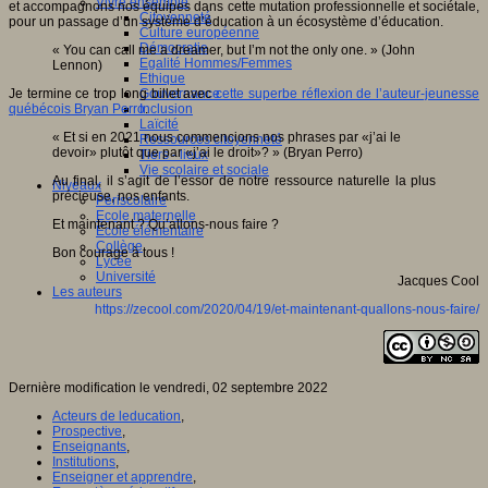
Vivre ensemble
et accompagnons nos équipes dans cette mutation professionnelle et sociétale,
Citoyenneté
pour un passage d’un système d’éducation à un écosystème d’éducation.
Culture européenne
Démocratie
« You can call me a dreamer, but I’m not the only one. » (John
Egalité Hommes/Femmes
Lennon)
Ethique
Gouvernance
Je termine ce trop long billet avec
cette superbe réflexion de l’auteur-jeunesse
Inclusion
québécois Bryan Perro
.
Laïcité
« Et si en 2021 nous commencions nos phrases par «j’ai le
Ressources citoyenneté
devoir» plutôt que par «j’ai le droit»? » (Bryan Perro)
Tiers - lieux
Vie scolaire et sociale
Au final, il s’agit de l’essor de notre ressource naturelle la plus
Niveaux
précieuse, nos enfants.
Périscolaire
Ecole maternelle
Et maintenant ? Qu’allons-nous faire ?
Ecole élémentaire
Collège
Bon courage à tous !
Lycée
Université
Jacques Cool
Les auteurs
https://zecool.com/2020/04/19/et-maintenant-quallons-nous-faire/
Dernière modification le vendredi, 02 septembre 2022
Acteurs de leducation
,
Prospective
,
Enseignants
,
Institutions
,
Enseigner et apprendre
,