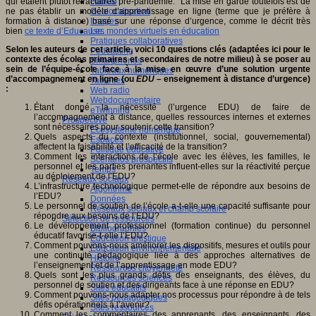
qui étaient plutôt réfractaires pré-pandémie. La mise en garde toutefois est de
Fablab
ne pas établir un modèle d’apprentissage en ligne (terme que je préfère à
Géolocalisation
formation à distance) basé sur une réponse d’urgence, comme le décrit très
Images
bien
ce texte d’Educause
Les mondes virtuels en éducation
.
Pratiques collaboratives
Selon les auteurs de cet article, voici 10 questions clés (adaptées ici pour le
Podcasting
contexte des écoles primaires et secondaires de notre milieu) à se poser au
Smartphones
sein de l’équipe-école face à la mise en œuvre d’une solution urgente
Tableaux numériques
d’accompagnement en ligne (ou
EDU
– enseignement à distance d’urgence)
Tablettes
:
Web radio
Webdocumentaire
Étant donné la nécessité (l’urgence EDU) de faire de
eTwinning
l’accompagnement à distance, quelles ressources internes et externes
Prospective
sont nécessaires pour soutenir cette transition?
Ecosystème numérique
Quels aspects du contexte (institutionnel, social, gouvernemental)
Espaces
affectent la faisabilité et l’efficacité de la transition?
Politique éducative
Comment les interactions de l’école avec les élèves, les familles, le
Scénarios prospectifs
personnel et les parties prenantes influent-elles sur la réactivité perçue
Temps
au déploiement de l’EDU?
Réseaux sociaux
L’infrastructure technologique permet-elle de répondre aux besoins de
Algorithme
l’EDU?
Données
Le personnel de soutien de l’école a-t-elle une capacité suffisante pour
Réseaux sociaux et champ scolaire
répondre aux besoins de l’EDU?
Sélection de ressources
Le développement professionnel (formation continue) du personnel
Bibliographies
éducatif favorise-t-elle l’EDU?
Education artistique
Comment pouvons-nous améliorer les dispositifs, mesures et outils pour
Education environnementale
une continuité pédagogique liée à des approches alternatives de
Histoire
l’enseignement et de l’apprentissage en mode EDU?
Ressources citoyenneté
Quels sont les plus grands défis des enseignants, des élèves, du
Ressources sciences
personnel de soutien et des dirigeants face à une réponse en EDU?
Sites éducatifs
Comment pouvons-nous adapter nos processus pour répondre à de tels
Sites pédagogiques
défis opérationnels à l’avenir?
Sites ressources
Comment les commentaires des apprenants, des enseignants, des