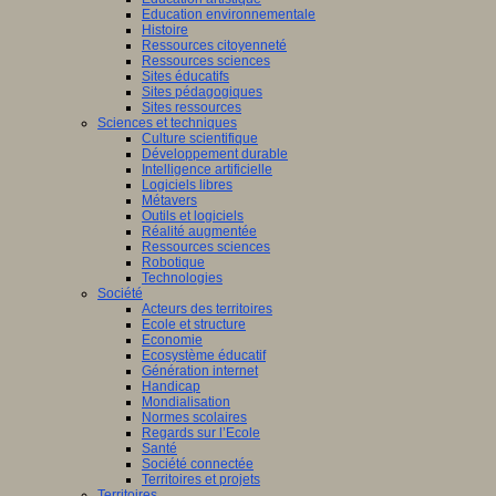
Education environnementale
Histoire
Ressources citoyenneté
Ressources sciences
Sites éducatifs
Sites pédagogiques
Sites ressources
Sciences et techniques
Culture scientifique
Développement durable
Intelligence artificielle
Logiciels libres
Métavers
Outils et logiciels
Réalité augmentée
Ressources sciences
Robotique
Technologies
Société
Acteurs des territoires
Ecole et structure
Economie
Ecosystème éducatif
Génération internet
Handicap
Mondialisation
Normes scolaires
Regards sur l’Ecole
Santé
Société connectée
Territoires et projets
Territoires