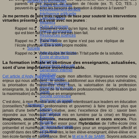
Sciences et techniques
parents et des équipes de soutien de l’école (ex. TI, CO, TES…)
Culture scientifique
peuvent-ils éclairer les besoins de formation à distance à l’avenir?
Développement durable
Intelligence artificielle
Je me permets de faire trois rappels de base pour soutenir les interventions
Logiciels libres
virtuelles présentes et à venir avec nos jeunes
:
Métavers
Outils et logiciels
Rappel no.1 : Souvenez-vous qu’en ligne, tout est amplifié; ce
Réalité augmentée
qui est bien fait ET ce qui n’est pas bien fait.
Ressources sciences
Robotique
Rappel no.2 : Faire l’école en ligne n’est pas une réplique de
Technologies
l’école physique. Elle a son propre modèle.
Société
Acteurs des territoires
Rappel no.3 : Votre équipe de soutien TI fait partie de la solution.
Ecole et structure
Economie
La formation initiale et continue des enseignants, actualisées,
Ecosystème éducatif
sont d’une importance incontournable.
Génération internet
Handicap
Cet article d’Andy Hargreaves
capte mon attention. Hargreaves nomme cinq
Mondialisation
enjeux qui nous attendent : le soutien additionnel aux élèves plus vulnérables,
Normes scolaires
la priorisation du mieux-être chez tous, la valorisation de la profession
Regards sur l’Ecole
enseignante, la juste place de la formation professionnelle, l’optimisation (pas
Santé
la maximisation) du numérique en enseignement.
Société connectée
Territoires et projets
C’est donc, à mon humble avis, un appel retentissant aux leaders en éducation
Territoires
(conseillers, directions, gestionnaires et gouverne) à faire preuve plus que
Europe
jamais d’une belle audace créative, avec l’excellence (lire ici : savoir bien
International
répondre aux ‘nouveaux’ enjeux mis en lumière par la crise) en filigrane.
Régions
Imaginons, osons, déployons, mesurons, ajustons et osons encore.
Plus
Ruralité
concrètement, je prédis un bel essor pour
l’hybridation
de l’offre-école (mix
Territoires et projets
présentiel et numérique, nouvelles stratégies pour un engagement affectif et
Tiers lieux
cognitif dans des tâches pertinentes, le lien élève-enseignant, élève-élève et le
Villes
lien école-famille en surbrillance. Bref, le
M et le R de SAMR
. Soyons astucieux