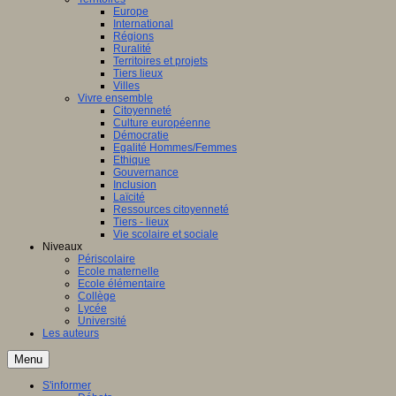
Europe
International
Régions
Ruralité
Territoires et projets
Tiers lieux
Villes
Vivre ensemble
Citoyenneté
Culture européenne
Démocratie
Egalité Hommes/Femmes
Ethique
Gouvernance
Inclusion
Laïcité
Ressources citoyenneté
Tiers - lieux
Vie scolaire et sociale
Niveaux
Périscolaire
Ecole maternelle
Ecole élémentaire
Collège
Lycée
Université
Les auteurs
Menu
S'informer