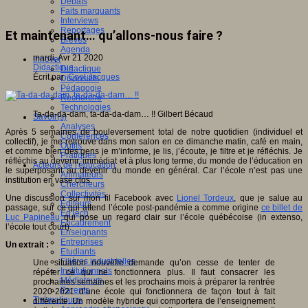
Débats
Faits marquants
Interviews
Reportages
Et maintenant… qu’allons-nous faire ?
Brèves
Agenda
mardi, Avr 21 2020
Innover
Didactique
Didactique
Écrit par
Cool Jacques
Dispositifs
Pédagogie
Recherche
Technologies
Ta-da-da-dam, ta-da-da-dam… !!
Gilbert Bécaud
Savoir(s)
Analyses
Après 5 semaines de bouleversement total de notre quotidien (individuel et
Conférences
collectif), je me retrouve dans mon salon en ce dimanche matin, café en main,
Outils
et comme bien des gens je m’informe, je lis, j’écoute, je filtre et je réfléchis. Je
Pratiques
réfléchis au devenir, immédiat et à plus long terme, du monde de l’éducation en
Acteurs de l'éducation
le superposant au devenir du monde en général. Car l’école n’est pas une
Animateurs
institution en vase clos.
Chercheurs
Collectivités
Une discussion sur mon fil Facebook avec
Lionel Tordeux
, que je salue au
Editeurs
passage, sur ce qui attend l’école post-pandémie a comme origine
ce billet de
EdTech
Luc Papineau
qui pose un regard clair sur l’école québécoise (in extenso,
Encadrement
l’école tout court).
Enseignants
Entreprises
Un extrait :
Etudiants
Filières industrielles
Une situation nouvelle demande qu’on cesse de tenter de
Institutionnels
répéter ce qui ne fonctionnera plus. Il faut consacrer les
Médiateurs
prochaines semaines et les prochains mois à préparer la rentrée
Parents
2020-2021 d’une école qui fonctionnera de façon tout à fait
Thématiques
différente. Un modèle hybride qui comportera de l’enseignement