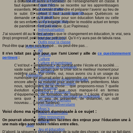
Apprendre et enseigner
à distance et aussi à l’occasion de l’enseignement en classe. Il
Apprendre
faut également que l’école se recentre sur les apprentissages
Apprentissages
essentiels. Il faut cesser d’attendre et préparer l’avenir au lieu de
Apprentissages collaboratifs
le subir. Et surtout il faut aussi que chaque Québécois se
Créativité
demande ce qu’il peut faire pour son éducation future ou celle
Culture numérique
de ses enfants et s’y engage. Répéter le modèle actuel en temps
Evaluations
de pandémie n’est pas viable. (Luc Papineau)
Individualisation
J’ai souvent dit au fil des années que le changement en éducation, le vrai, sera
Initiatives
(trop) progressif, petit bout par petit bout. Qu’il n’y aura pas de tabula rasa.
Interdisciplinarité
Outils pour la classe
Peut-être que je me suis trompé… ou peut-être pas…
Arts et Culture
Art
Il n’en fallait pas plus pour que l’ami Lionel y aille de
ce questionnement
Cinéma
pertinent
:
Culture
Culture et numérique
C’est tout « simplement » du contrat entre l’école et la société….
Dispositifs de médiation
vaste sujet. Pas certain que la crise soit le meilleur moment pour
Littérature
redéfinir cela. Par contre, oui, nous avons cru à un usage du
Formation
numérique qui pourrait aider à apprendre, ce numérique n’a pas
Compétences professionnelles
encore atteint sa maturité pour avoir de telles prétentions. Mais
Dispositifs de formation
nous, spécialistes de la chose… que proposons-nous ? quelle
E- formation
évolution espère-t-on ? que nous manque-t-il en termes
Enjeux et évolutions
d’équipements, de formation, de maîtrise ? L’école d’après ce
Enseignement supérieur et numérique
sera quoi ? un peu de présentiel, de distanciel, un outil
Formations hybrides
nouveau… (Lionel Tordeux)
Formation universitaire
Mooc’s
Voici donc ma réflexion dominicale à ce sujet :
Outils collaboratifs
Sites ressources
On pourrait aborder différentes facettes des enjeux pour l’éducation une à
Tutorat
une mais elles sont toutes reliées entre elles.
Jeux
Jeu et éducation
D’abord, la séquence chronologique de la suite des choses : ce qui se fait dans