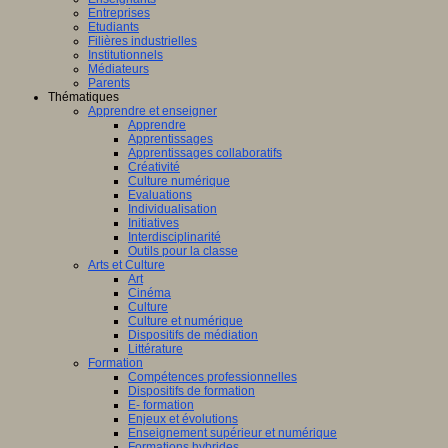
Entreprises
Etudiants
Filières industrielles
Institutionnels
Médiateurs
Parents
Thématiques
Apprendre et enseigner
Apprendre
Apprentissages
Apprentissages collaboratifs
Créativité
Culture numérique
Evaluations
Individualisation
Initiatives
Interdisciplinarité
Outils pour la classe
Arts et Culture
Art
Cinéma
Culture
Culture et numérique
Dispositifs de médiation
Littérature
Formation
Compétences professionnelles
Dispositifs de formation
E- formation
Enjeux et évolutions
Enseignement supérieur et numérique
Formations hybrides