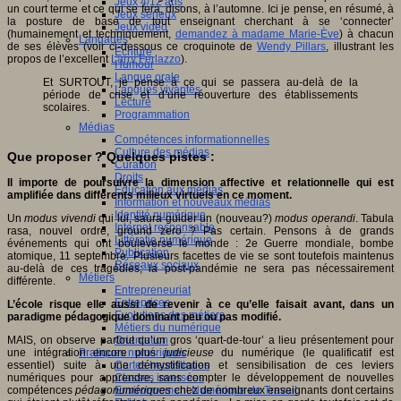
Jeux 4/12 ans
un court terme et ce qui se fera, disons, à l’automne. Ici je pense, en résumé, à
Jeux sérieux
la posture de base de tout enseignant cherchant à se ‘connecter’
Jeux vidéo
(humainement et techniquement,
demandez à madame Marie-Ève
) à chacun
Langages
de ses élèves (voir ci-dessous ce croquinote de
Wendy Pillars
, illustrant les
Ecriture
propos de l’excellent
Larry Ferlazzo
).
Humour
Langue orale
Et SURTOUT, je pense à ce qui se passera au-delà de la
Langues vivantes
période de crise et d’une réouverture des établissements
Lecture
scolaires.
Programmation
Médias
Compétences informationnelles
Culture des médias
Que proposer ? Quelques pistes :
Curation
Droits
Il importe de poursuivre la dimension affective et relationnelle qui est
Education aux médias
amplifiée dans différents milieux virtuels en ce moment.
Information et nouveaux médias
Identité numérique
Un
modus vivendi
qui lui, saura guider un (nouveau?)
modus operandi
. Tabula
Internet responsable
rasa, nouvel ordre, ground zero ? Pas certain. Pensons à de grands
Littératie numérique
événements qui ont bouleversé le monde : 2e Guerre mondiale, bombe
Publication
atomique, 11 septembre. Plusieurs facettes de vie se sont toutefois maintenus
Réseaux sociaux
au-delà de ces tragédies; la post-pandémie ne sera pas nécessairement
Métiers
différente.
Entrepreneuriat
Entreprises
L’école risque elle aussi de revenir à ce qu’elle faisait avant, dans un
Evolutions des métiers
paradigme pédagogique dominant peu ou pas modifié.
Métiers du numérique
MAIS, on observe partout qu’un gros ‘quart-de-tour’ a lieu présentement pour
Orientation
une intégration encore plus
Pratiques numériques
judicieuse
du numérique (le qualificatif est
essentiel) suite à une démystification et sensibilisation de ces leviers
Cartes heuristiques
numériques pour apprendre, sans compter le développement de nouvelles
Classes inversées
compétences
pédagonumériques
Environnement Numérique de Travail
chez de nombreux enseignants dont certains