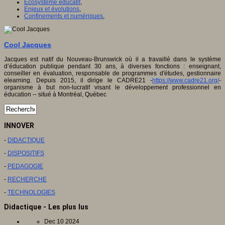
Ecosystème éducatif
,
Enjeux et évolutions
,
Confinements et numériques
,
Cool Jacques
Jacques est natif du Nouveau-Brunswick où il a travaillé dans le système
d’éducation publique pendant 30 ans, à diverses fonctions : enseignant,
conseiller en évaluation, responsable de programmes d'études, gestionnaire
elearning. Depuis 2015, il dirige le CADRE21 -
https://www.cadre21.org/
-
organisme à but non-lucratif visant le développement professionnel en
éducation -- situé à Montréal, Québec
INNOVER
-
DIDACTIQUE
-
DISPOSITIFS
-
PEDAGOGIE
-
RECHERCHE
-
TECHNOLOGIES
Didactique - Les plus lus
Dec 10 2024