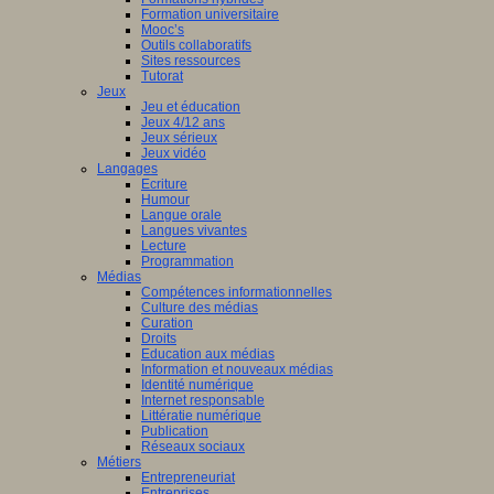
Formation universitaire
Mooc’s
Outils collaboratifs
Sites ressources
Tutorat
Jeux
Jeu et éducation
Jeux 4/12 ans
Jeux sérieux
Jeux vidéo
Langages
Ecriture
Humour
Langue orale
Langues vivantes
Lecture
Programmation
Médias
Compétences informationnelles
Culture des médias
Curation
Droits
Education aux médias
Information et nouveaux médias
Identité numérique
Internet responsable
Littératie numérique
Publication
Réseaux sociaux
Métiers
Entrepreneuriat
Entreprises