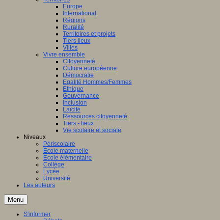
Europe
International
Régions
Ruralité
Territoires et projets
Tiers lieux
Villes
Vivre ensemble
Citoyenneté
Culture européenne
Démocratie
Egalité Hommes/Femmes
Ethique
Gouvernance
Inclusion
Laïcité
Ressources citoyenneté
Tiers - lieux
Vie scolaire et sociale
Niveaux
Périscolaire
Ecole maternelle
Ecole élémentaire
Collège
Lycée
Université
Les auteurs
Menu
S'informer