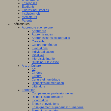
Entreprises
Etudiants
Filières industrielles
Institutionnels
Médiateurs
Parents
Thématiques
Apprendre et enseigner
Apprendre
Apprentissages
Apprentissages collaboratifs
Créativité
Culture numérique
Evaluations
Individualisation
Initiatives
Interdisciplinarité
Outils pour la classe
Arts et Culture
Art
Cinéma
Culture
Culture et numérique
Dispositifs de médiation
Littérature
Formation
Compétences professionnelles
Dispositifs de formation
E- formation
Enjeux et évolutions
Enseignement supérieur et numérique
Formations hybrides