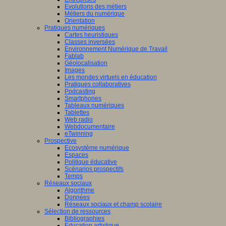
Evolutions des métiers
Métiers du numérique
Orientation
Pratiques numériques
Cartes heuristiques
Classes inversées
Environnement Numérique de Travail
Fablab
Géolocalisation
Images
Les mondes virtuels en éducation
Pratiques collaboratives
Podcasting
Smartphones
Tableaux numériques
Tablettes
Web radio
Webdocumentaire
eTwinning
Prospective
Ecosystème numérique
Espaces
Politique éducative
Scénarios prospectifs
Temps
Réseaux sociaux
Algorithme
Données
Réseaux sociaux et champ scolaire
Sélection de ressources
Bibliographies
Education artistique