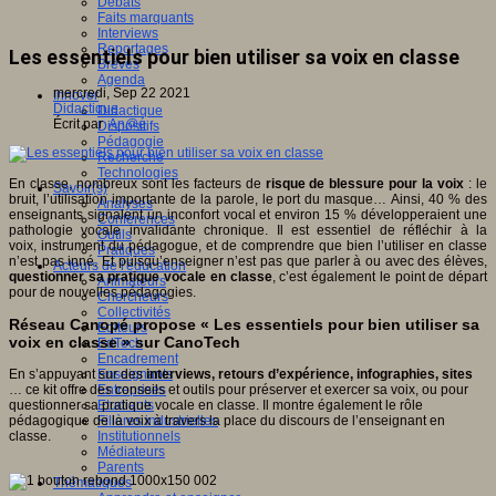
Débats
Faits marquants
Interviews
Reportages
Les essentiels pour bien utiliser sa voix en classe
Brèves
Agenda
mercredi, Sep 22 2021
Innover
Didactique
Didactique
Écrit par
An@é
Dispositifs
Pédagogie
Recherche
Technologies
En classe, nombreux sont les facteurs de
risque de blessure pour la voix
: le
Savoir(s)
bruit, l’utilisation importante de la parole, le port du masque… Ainsi, 40 % des
Analyses
enseignants signalent un inconfort vocal et environ 15 % développeraient une
Conférences
pathologie vocale invalidante chronique. Il est essentiel de réfléchir à la
Outils
voix, instrument du pédagogue, et de comprendre que bien l’utiliser en classe
Pratiques
n’est pas inné. Et puisqu’enseigner n’est pas que parler à ou avec des élèves,
Acteurs de l'éducation
questionner sa pratique vocale en classe
, c’est également le point de départ
Animateurs
pour de nouvelles pédagogies.
Chercheurs
Collectivités
Réseau Canopé propose « Les essentiels pour bien utiliser sa
Editeurs
voix en classe » sur CanoTech
EdTech
Encadrement
En s’appuyant sur des
interviews, retours d’expérience, infographies, sites
Enseignants
… ce kit offre des conseils et outils pour préserver et exercer sa voix, ou pour
Entreprises
questionner sa pratique vocale en classe. Il montre également le rôle
Etudiants
pédagogique de la voix à travers la place du discours de l’enseignant en
Filières industrielles
classe.
Institutionnels
Médiateurs
Parents
Thématiques