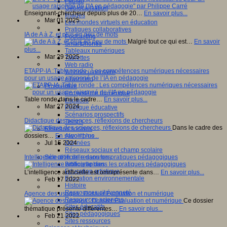
Fablab
Géolocalisation
Enseignant-chercheur depuis plus de 20…
En savoir plus...
Images
Mar 01 2025
Les mondes virtuels en éducation
Pratiques collaboratives
IA de A à Z, et plus en peu de mots
Podcasting
Malgré tout ce qui est…
En savoir
Smartphones
plus...
Tableaux numériques
Mar 29 2025
Tablettes
Web radio
ETAPP-IA :Table ronde : Les compétences numériques nécessaires
Webdocumentaire
pour un usage raisonné de l’IA en pédagogie
eTwinning
Prospective
Ecosystème numérique
Table ronde dans le cadre…
En savoir plus...
Espaces
Mar 27 2024
Politique éducative
Scénarios prospectifs
Didactique des sciences, réflexions de chercheurs
Temps
Dans le cadre des
Réseaux sociaux
Algorithme
dossiers…
En savoir plus...
Données
Jul 15 2024
Réseaux sociaux et champ scolaire
Sélection de ressources
Intelligence artificielle dans les pratiques pédagogiques
Bibliographies
Education artistique
L’intelligence artificielle est omniprésente dans…
En savoir plus...
Education environnementale
Feb 17 2022
Histoire
Ressources citoyenneté
Agence des usages : Dossier Évaluation et numérique
Ressources sciences
Ce dossier
Sites éducatifs
thématique présente différentes…
En savoir plus...
Sites pédagogiques
Feb 21 2022
Sites ressources