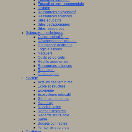
Education environnementale
Histoire
Ressources citoyenneté
Ressources sciences
Sites éducatifs
Sites pédagogiques
Sites ressources
Sciences et techniques
Culture scientifique
Développement durable
Intelligence artificielle
Logiciels libres
Métavers
Outils et logiciels
Réalité augmentée
Ressources sciences
Robotique
Technologies
Société
Acteurs des territoires
Ecole et structure
Economie
Ecosystème éducatif
Génération internet
Handicap
Mondialisation
Normes scolaires
Regards sur l’Ecole
Santé
Société connectée
Territoires et projets
Territoires