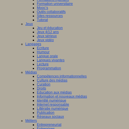
Formation universitaire
Mooc’s
Outils collaboratifs
Sites ressources
Tutorat
Jeux
Jeu et éducation
Jeux 4/12 ans
Jeux sérieux
Jeux vidéo
Langages
Ecriture
Humour
Langue orale
Langues vivantes
Lecture
Programmation
Médias
Compétences informationnelles
Culture des médias
Curation
Droits
Education aux médias
Information et nouveaux médias
Identité numérique
Internet responsable
Littératie numérique
Publication
Réseaux sociaux
Métiers
Entrepreneuriat
Entreprises