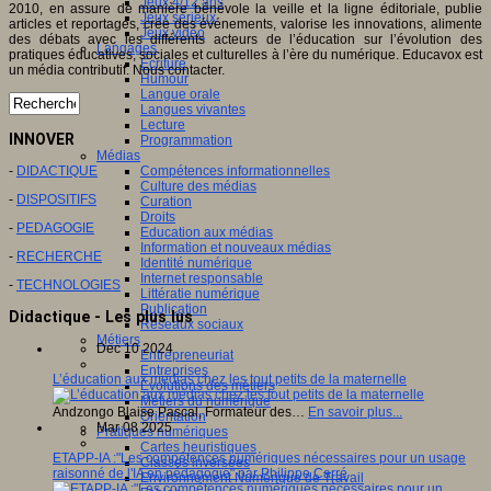
Jeux 4/12 ans
2010, en assure de manière bénévole la veille et la ligne éditoriale, publie
Jeux sérieux
articles et reportages, crée des événements, valorise les innovations, alimente
Jeux vidéo
des débats avec les différents acteurs de l’éducation sur l’évolution des
Langages
pratiques éducatives, sociales et culturelles à l’ère du numérique. Educavox est
Ecriture
un média contributif. Nous contacter.
Humour
Langue orale
Langues vivantes
Lecture
INNOVER
Programmation
Médias
Compétences informationnelles
-
DIDACTIQUE
Culture des médias
-
DISPOSITIFS
Curation
Droits
-
PEDAGOGIE
Education aux médias
Information et nouveaux médias
-
RECHERCHE
Identité numérique
Internet responsable
-
TECHNOLOGIES
Littératie numérique
Publication
Didactique - Les plus lus
Réseaux sociaux
Métiers
Dec 10 2024
Entrepreneuriat
Entreprises
L’éducation aux médias chez les tout petits de la maternelle
Evolutions des métiers
Métiers du numérique
Andzongo Blaise Pascal, Formateur des…
En savoir plus...
Orientation
Mar 08 2025
Pratiques numériques
Cartes heuristiques
ETAPP-IA :"Les compétences numériques nécessaires pour un usage
Classes inversées
raisonné de l'IA en pédagogie" par Philippe Carré
Environnement Numérique de Travail