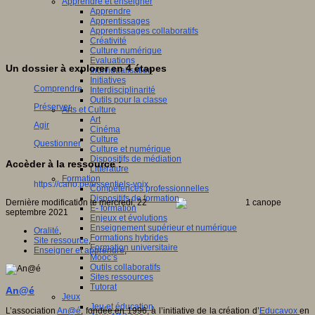
Apprendre et enseigner
Apprendre
Apprentissages
Apprentissages collaboratifs
Créativité
Culture numérique
Evaluations
Un dossier à explorer en 4 étapes
Individualisation
Initiatives
Comprendre
Interdisciplinarité
Outils pour la classe
Préserver
Arts et Culture
Art
Agir
Cinéma
Culture
Questionner
Culture et numérique
Dispositifs de médiation
Accèder à la ressource :
Littérature
Formation
https://cano.pe/essentiels-voix
Compétences professionnelles
Dispositifs de formation
Dernière modification le mercredi, 22
E- formation
septembre 2021
Enjeux et évolutions
Enseignement supérieur et numérique
Oralité
,
Formations hybrides
Site ressource
,
Formation universitaire
Enseigner et apprendre
,
Mooc’s
Outils collaboratifs
Sites ressources
Tutorat
An@é
Jeux
Jeu et éducation
L’association
An@é
, fondée en 1996, à l’initiative de la création d’
Educavox
en