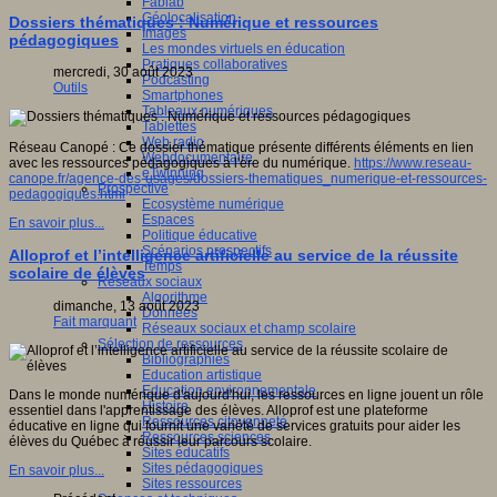
Fablab
Géolocalisation
Dossiers thématiques : Numérique et ressources
Images
pédagogiques
Les mondes virtuels en éducation
Pratiques collaboratives
mercredi, 30 août 2023
Podcasting
Outils
Smartphones
Tableaux numériques
Tablettes
Web radio
Réseau Canopé : Ce dossier thématique présente différents éléments en lien
Webdocumentaire
avec les ressources pédagogiques à l'ère du numérique.
https://www.reseau-
eTwinning
canope.fr/agence-des-usages/dossiers-thematiques_numerique-et-ressources-
Prospective
pedagogiques.html
Ecosystème numérique
Espaces
En savoir plus...
Politique éducative
Scénarios prospectifs
Alloprof et l’intelligence artificielle au service de la réussite
Temps
scolaire de élèves
Réseaux sociaux
Algorithme
dimanche, 13 août 2023
Données
Fait marquant
Réseaux sociaux et champ scolaire
Sélection de ressources
Bibliographies
Education artistique
Education environnementale
Dans le monde numérique d'aujourd'hui, les ressources en ligne jouent un rôle
Histoire
essentiel dans l'apprentissage des élèves. Alloprof est une plateforme
Ressources citoyenneté
éducative en ligne qui fournit une variété de services gratuits pour aider les
Ressources sciences
élèves du Québec à réussir leur parcours scolaire.
Sites éducatifs
Sites pédagogiques
En savoir plus...
Sites ressources