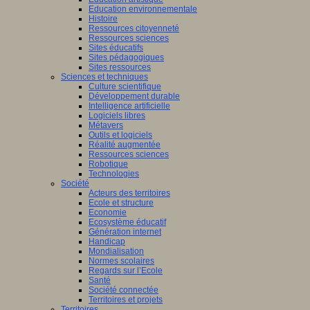
Education environnementale
Histoire
Ressources citoyenneté
Ressources sciences
Sites éducatifs
Sites pédagogiques
Sites ressources
Sciences et techniques
Culture scientifique
Développement durable
Intelligence artificielle
Logiciels libres
Métavers
Outils et logiciels
Réalité augmentée
Ressources sciences
Robotique
Technologies
Société
Acteurs des territoires
Ecole et structure
Economie
Ecosystème éducatif
Génération internet
Handicap
Mondialisation
Normes scolaires
Regards sur l’Ecole
Santé
Société connectée
Territoires et projets
Territoires