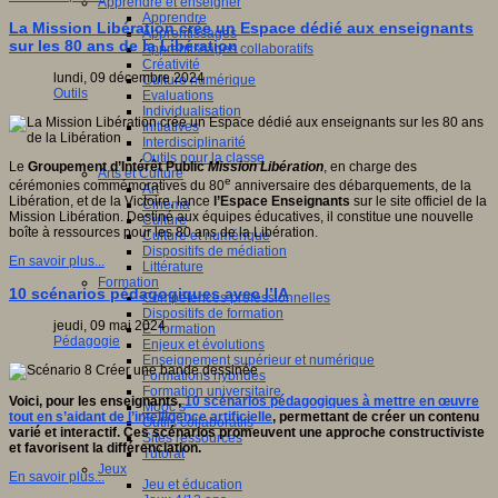
Apprendre et enseigner
Apprendre
La Mission Libération crée un Espace dédié aux enseignants
Apprentissages
sur les 80 ans de la Libération
Apprentissages collaboratifs
Créativité
lundi, 09 décembre 2024
Culture numérique
Outils
Evaluations
Individualisation
Initiatives
Interdisciplinarité
Outils pour la classe
Le
Groupement d’Intérêt Public
Mission Libération
, en charge des
Arts et Culture
e
cérémonies commémoratives du 80
anniversaire des débarquements, de la
Art
Libération, et de la Victoire, lance
l’Espace Enseignants
sur le site officiel de la
Cinéma
Mission Libération. Destiné aux équipes éducatives, il constitue une nouvelle
Culture
boîte à ressources pour les 80 ans de la Libération.
Culture et numérique
Dispositifs de médiation
En savoir plus...
Littérature
Formation
10 scénarios pédagogiques avec l’IA
Compétences professionnelles
Dispositifs de formation
jeudi, 09 mai 2024
E- formation
Pédagogie
Enjeux et évolutions
Enseignement supérieur et numérique
Formations hybrides
Formation universitaire
Voici, pour les enseignants,
10 scénarios pédagogiques à mettre en œuvre
Mooc’s
tout en s’aidant de l’intelligence artificielle
, permettant de créer un contenu
Outils collaboratifs
varié et interactif. Ces scénarios promeuvent une approche constructiviste
Sites ressources
et favorisent la différenciation.
Tutorat
Jeux
En savoir plus...
Jeu et éducation