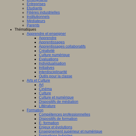
Entreprises
Etudiants
Filières industrielles
Institutionnels
Médiateurs
Parents
Thématiques
Apprendre et enseigner
Apprendre
Apprentissages
Apprentissages collaboratifs
Créativité
Culture numérique
Evaluations
Individualisation
Initiatives
Interdisciplinarité
Outils pour la classe
Arts et Culture
Art
Cinéma
Culture
Culture et numérique
Dispositifs de médiation
Littérature
Formation
Compétences professionnelles
Dispositifs de formation
E- formation
Enjeux et évolutions
Enseignement supérieur et numérique
Formations hybrides