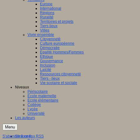
Europe
International
Régions
Ruralité
Territoires et projets
Tiers lieux
Villes
Vivre ensemble
Citoyenneté
Culture européenne
Démocratie
Egalité Hommes/Femmes
Ethique
Gouvernance
Inclusion
Laïcité
Ressources citoyenneté
Tiers - lieux
Vie scolaire et sociale
Niveaux
Périscolaire
Ecole maternelle
Ecole élémentaire
Collège
Lycée
Université
Les auteurs
Menu
S'abonner à ce flux RSS
S'informer