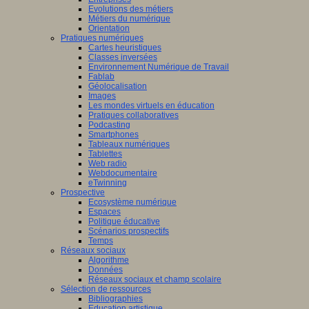
Evolutions des métiers
Métiers du numérique
Orientation
Pratiques numériques
Cartes heuristiques
Classes inversées
Environnement Numérique de Travail
Fablab
Géolocalisation
Images
Les mondes virtuels en éducation
Pratiques collaboratives
Podcasting
Smartphones
Tableaux numériques
Tablettes
Web radio
Webdocumentaire
eTwinning
Prospective
Ecosystème numérique
Espaces
Politique éducative
Scénarios prospectifs
Temps
Réseaux sociaux
Algorithme
Données
Réseaux sociaux et champ scolaire
Sélection de ressources
Bibliographies
Education artistique