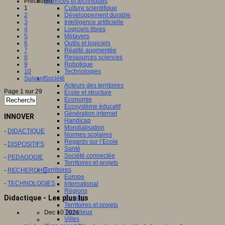
Précédent
Sciences et techniques
1
Culture scientifique
2
Développement durable
3
Intelligence artificielle
4
Logiciels libres
5
Métavers
6
Outils et logiciels
7
Réalité augmentée
8
Ressources sciences
9
Robotique
10
Technologies
Suivant
Société
Acteurs des territoires
Page 1 sur 29
Ecole et structure
Economie
Ecosystème éducatif
Génération internet
INNOVER
Handicap
Mondialisation
-
DIDACTIQUE
Normes scolaires
Regards sur l’Ecole
-
DISPOSITIFS
Santé
Société connectée
-
PEDAGOGIE
Territoires et projets
Territoires
-
RECHERCHE
Europe
-
TECHNOLOGIES
International
Régions
Didactique - Les plus lus
Ruralité
Territoires et projets
Tiers lieux
Dec 10 2024
Villes