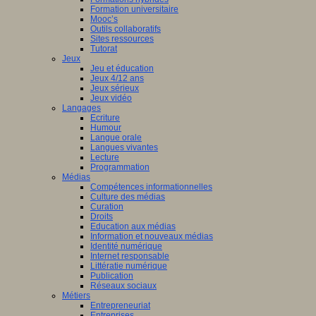
Formation universitaire
Mooc’s
Outils collaboratifs
Sites ressources
Tutorat
Jeux
Jeu et éducation
Jeux 4/12 ans
Jeux sérieux
Jeux vidéo
Langages
Ecriture
Humour
Langue orale
Langues vivantes
Lecture
Programmation
Médias
Compétences informationnelles
Culture des médias
Curation
Droits
Education aux médias
Information et nouveaux médias
Identité numérique
Internet responsable
Littératie numérique
Publication
Réseaux sociaux
Métiers
Entrepreneuriat
Entreprises