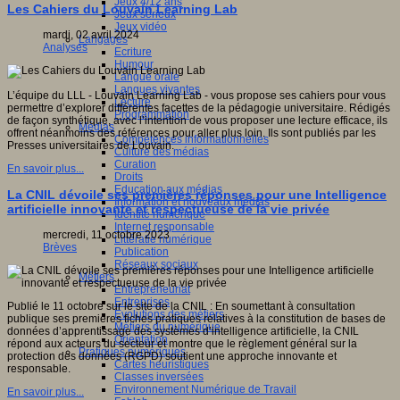
Jeux 4/12 ans
Les Cahiers du Louvain Learning Lab
Jeux sérieux
Jeux vidéo
mardi, 02 avril 2024
Langages
Analyses
Ecriture
Humour
Langue orale
Langues vivantes
L’équipe du LLL - Louvain Learning Lab - vous propose ses cahiers pour vous
Lecture
permettre d’explorer différentes facettes de la pédagogie universitaire. Rédigés
Programmation
de façon synthétique, avec l’intention de vous proposer une lecture efficace, ils
Médias
offrent néanmoins des références pour aller plus loin. Ils sont publiés par les
Compétences informationnelles
Presses universitaires de Louvain.
Culture des médias
Curation
En savoir plus...
Droits
Education aux médias
La CNIL dévoile ses premières réponses pour une Intelligence
Information et nouveaux médias
artificielle innovante et respectueuse de la vie privée
Identité numérique
Internet responsable
mercredi, 11 octobre 2023
Littératie numérique
Brèves
Publication
Réseaux sociaux
Métiers
Entrepreneuriat
Entreprises
Publié le 11 octobre sur le site de la CNIL : En soumettant à consultation
Evolutions des métiers
publique ses premières fiches pratiques relatives à la constitution de bases de
Métiers du numérique
données d’apprentissage des systèmes d’intelligence artificielle, la CNIL
Orientation
répond aux acteurs du secteur et montre que le règlement général sur la
Pratiques numériques
protection des données (RGPD) soutient une approche innovante et
Cartes heuristiques
responsable.
Classes inversées
Environnement Numérique de Travail
En savoir plus...