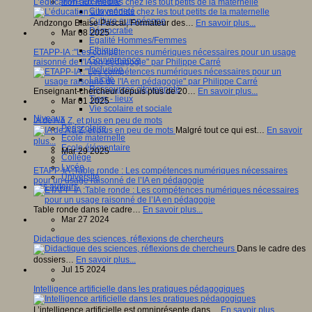
Vivre ensemble
L’éducation aux médias chez les tout petits de la maternelle
Citoyenneté
Culture européenne
Andzongo Blaise Pascal, Formateur des…
En savoir plus...
Démocratie
Mar 08 2025
Egalité Hommes/Femmes
Ethique
ETAPP-IA :"Les compétences numériques nécessaires pour un usage
Gouvernance
raisonné de l'IA en pédagogie" par Philippe Carré
Inclusion
Laïcité
Ressources citoyenneté
Enseignant-chercheur depuis plus de 20…
En savoir plus...
Tiers - lieux
Mar 01 2025
Vie scolaire et sociale
Niveaux
IA de A à Z, et plus en peu de mots
Périscolaire
Malgré tout ce qui est…
En savoir
Ecole maternelle
plus...
Ecole élémentaire
Mar 29 2025
Collège
Lycée
ETAPP-IA :Table ronde : Les compétences numériques nécessaires
Université
pour un usage raisonné de l’IA en pédagogie
Les auteurs
Table ronde dans le cadre…
En savoir plus...
Mar 27 2024
Didactique des sciences, réflexions de chercheurs
Dans le cadre des
dossiers…
En savoir plus...
Jul 15 2024
Intelligence artificielle dans les pratiques pédagogiques
L’intelligence artificielle est omniprésente dans…
En savoir plus...