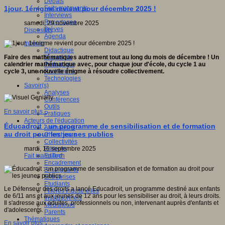
Débats
Faits marquants
1jour, 1énigme revient pour décembre 2025 !
Interviews
Reportages
samedi, 29 novembre 2025
Brèves
Dispositifs
Agenda
Innover
Didactique
Dispositifs
Faire des mathématiques autrement tout au long du mois de décembre ! Un
Pédagogie
calendrier mathématique avec, pour chaque jour d'école, du cycle 1 au
Recherche
cycle 3, une nouvelle énigme à résoudre collectivement.
Technologies
Savoir(s)
Analyses
Conférences
Outils
En savoir plus...
Pratiques
Acteurs de l'éducation
Éducadroit : un programme de sensibilisation et de formation
Animateurs
au droit pour les jeunes publics
Chercheurs
Collectivités
Editeurs
mardi, 16 septembre 2025
EdTech
Fait marquant
Encadrement
Enseignants
Entreprises
Etudiants
Le Défenseur des droits a lancé Educadroit, un programme destiné aux enfants
Filières industrielles
de 6/11 ans et aux jeunes de 12 ans pour les sensibiliser au droit, à leurs droits.
Institutionnels
Il s'adresse aux adultes, professionnels ou non, intervenant auprès d'enfants et
Médiateurs
d'adolescents.
Parents
Thématiques
En savoir plus...