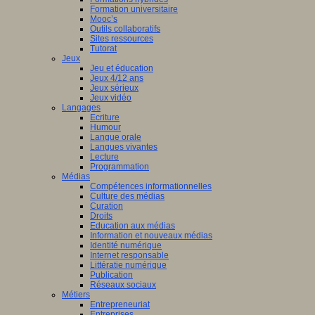
Formation universitaire
Mooc’s
Outils collaboratifs
Sites ressources
Tutorat
Jeux
Jeu et éducation
Jeux 4/12 ans
Jeux sérieux
Jeux vidéo
Langages
Ecriture
Humour
Langue orale
Langues vivantes
Lecture
Programmation
Médias
Compétences informationnelles
Culture des médias
Curation
Droits
Education aux médias
Information et nouveaux médias
Identité numérique
Internet responsable
Littératie numérique
Publication
Réseaux sociaux
Métiers
Entrepreneuriat
Entreprises