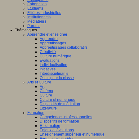
Entreprises
Etudiants
Filières industrielles
Institutionnels
Médiateurs
Parents
Thématiques
Apprendre et enseigner
Apprendre
Apprentissages
Apprentissages collaboratifs
Créativité
Culture numérique
Evaluations
Individualisation
Initiatives
Interdisciplinarité
Outils pour la classe
Arts et Culture
Art
Cinéma
Culture
Culture et numérique
Dispositifs de médiation
Littérature
Formation
Compétences professionnelles
Dispositifs de formation
E- formation
Enjeux et évolutions
Enseignement supérieur et numérique
Formations hybrides