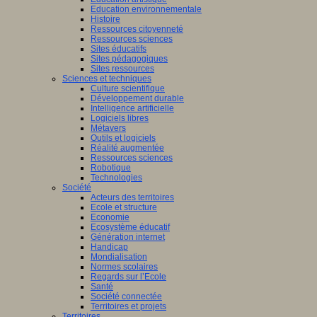
Education environnementale
Histoire
Ressources citoyenneté
Ressources sciences
Sites éducatifs
Sites pédagogiques
Sites ressources
Sciences et techniques
Culture scientifique
Développement durable
Intelligence artificielle
Logiciels libres
Métavers
Outils et logiciels
Réalité augmentée
Ressources sciences
Robotique
Technologies
Société
Acteurs des territoires
Ecole et structure
Economie
Ecosystème éducatif
Génération internet
Handicap
Mondialisation
Normes scolaires
Regards sur l’Ecole
Santé
Société connectée
Territoires et projets
Territoires