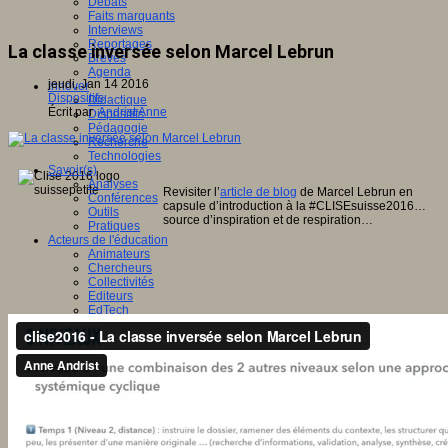
Débats
Faits marquants
Interviews
Reportages
La classe inversée selon Marcel Lebrun
Brèves
Agenda
jeudi, Jan 14 2016
Innover
Dispositifs
Didactique
Écrit par
Andrist Anne
Dispositifs
Pédagogie
Recherche
Technologies
Savoir(s)
Analyses
Revisiter l’
article de blog
de Marcel Lebrun en
Conférences
capsule d’introduction à la #CLISEsuisse2016…
Outils
source d’inspiration et de respiration…
Pratiques
Acteurs de l'éducation
Animateurs
Chercheurs
Collectivités
Editeurs
EdTech
Encadrement
Enseignants
Entreprises
Etudiants
Filières industrielles
Institutionnels
Médiateurs
Parents
Thématiques