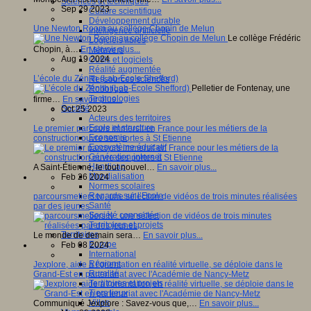
Sciences et techniques
Sep 29 2023
Culture scientifique
Développement durable
Une Newton Room au collège Chopin de Melun
Intelligence artificielle
Le collège Frédéric
Logiciels libres
Chopin, à…
En savoir plus...
Métavers
Aug 19 2024
Outils et logiciels
Réalité augmentée
L’école du Zénith (Lab-École Shefford)
Ressources sciences
Pelletier de Fontenay, une
Robotique
Technologies
firme…
En savoir plus...
Société
Oct 25 2023
Acteurs des territoires
Ecole et structure
Le premier parcours immersif en France pour les métiers de la
Economie
construction ouvre ses portes à St Etienne
Ecosystème éducatif
Génération internet
Handicap
A Saint-Étienne, le tout nouvel…
En savoir plus...
Mondialisation
Feb 26 2024
Normes scolaires
Regards sur l’Ecole
parcoursmetiers.tv : une sélection de vidéos de trois minutes réalisées
Santé
par des jeunes
Société connectée
Territoires et projets
Territoires
Le monde de demain sera…
En savoir plus...
Europe
Feb 08 2024
International
Régions
Jexplore, aide à l'orientation en réalité virtuelle, se déploie dans le
Ruralité
Grand-Est en partenariat avec l'Académie de Nancy-Metz
Territoires et projets
Tiers lieux
Villes
Communiqué Jexplore : Savez-vous que,…
En savoir plus...