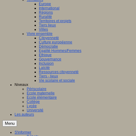
Europe
International
Régions
Ruralité
Territoires et projets
Tiers lieux
Villes
Vivre ensemble
Citoyenneté
Culture européenne
Démocratie
Egalité Hommes/Femmes
Ethique
Gouvernance
Inclusion
Laïcité
Ressources citoyenneté
Tiers - lieux
Vie scolaire et sociale
Niveaux
Périscolaire
Ecole maternelle
Ecole élémentaire
Collège
Lycée
Université
Les auteurs
Menu
S'informer