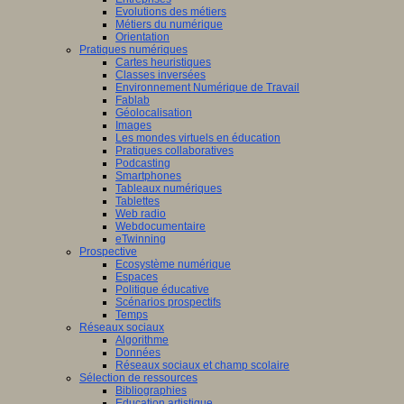
Evolutions des métiers
Métiers du numérique
Orientation
Pratiques numériques
Cartes heuristiques
Classes inversées
Environnement Numérique de Travail
Fablab
Géolocalisation
Images
Les mondes virtuels en éducation
Pratiques collaboratives
Podcasting
Smartphones
Tableaux numériques
Tablettes
Web radio
Webdocumentaire
eTwinning
Prospective
Ecosystème numérique
Espaces
Politique éducative
Scénarios prospectifs
Temps
Réseaux sociaux
Algorithme
Données
Réseaux sociaux et champ scolaire
Sélection de ressources
Bibliographies
Education artistique