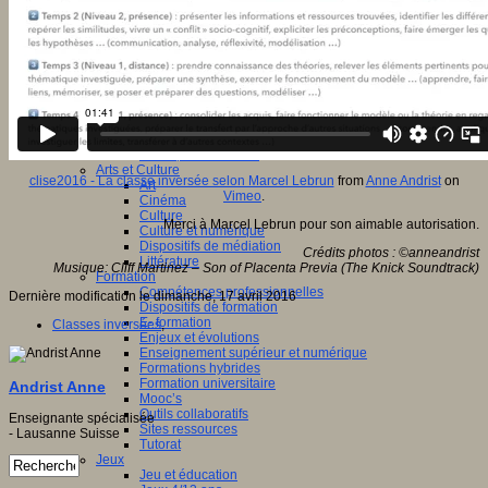
Apprendre et enseigner
Apprendre
Apprentissages
Apprentissages collaboratifs
Créativité
Culture numérique
Evaluations
Individualisation
Initiatives
Interdisciplinarité
Outils pour la classe
Arts et Culture
clise2016 - La classe inversée selon Marcel Lebrun
from
Anne Andrist
on
Art
Vimeo
.
Cinéma
Culture
Merci à Marcel Lebrun pour son aimable autorisation.
Culture et numérique
Dispositifs de médiation
Crédits photos : ©anneandrist
Littérature
Musique: Cliff Martinez – Son of Placenta Previa (The Knick Soundtrack)
Formation
Compétences professionnelles
Dernière modification le dimanche, 17 avril 2016
Dispositifs de formation
E- formation
Classes inversées
,
Enjeux et évolutions
Enseignement supérieur et numérique
Formations hybrides
Formation universitaire
Andrist Anne
Mooc’s
Outils collaboratifs
Enseignante spécialisée
Sites ressources
- Lausanne Suisse
Tutorat
Jeux
Jeu et éducation