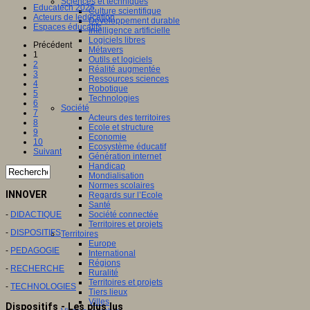
Sciences et techniques
Educatech 2025
Culture scientifique
Acteurs de leducation
Développement durable
Espaces éducatifs
Intelligence artificielle
Logiciels libres
Précédent
Métavers
1
Outils et logiciels
2
Réalité augmentée
3
Ressources sciences
4
Robotique
5
Technologies
6
Société
7
Acteurs des territoires
8
Ecole et structure
9
Economie
10
Ecosystème éducatif
Suivant
Génération internet
Handicap
Mondialisation
Normes scolaires
INNOVER
Regards sur l’Ecole
Santé
Société connectée
-
DIDACTIQUE
Territoires et projets
-
DISPOSITIFS
Territoires
Europe
-
PEDAGOGIE
International
Régions
-
RECHERCHE
Ruralité
Territoires et projets
-
TECHNOLOGIES
Tiers lieux
Villes
Dispositifs - Les plus lus