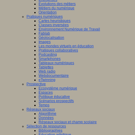
Evolutions des métiers
Métiers du numérique
Orientation
Pratiques numériques
Cartes heuristiques
Classes inversées
Environnement Numérique de Travail
Fablab
Géolocalisation
Images
Les mondes virtuels en éducation
Pratiques collaboratives
Podcasting
Smartphones
Tableaux numériques
Tablettes
Web radio
Webdocumentaire
eTwinning
Prospective
Ecosystème numérique
Espaces
Politique éducative
Scénarios prospectifs
Temps
Réseaux sociaux
Algorithme
Données
Réseaux sociaux et champ scolaire
Sélection de ressources
Bibliographies
Education artistique