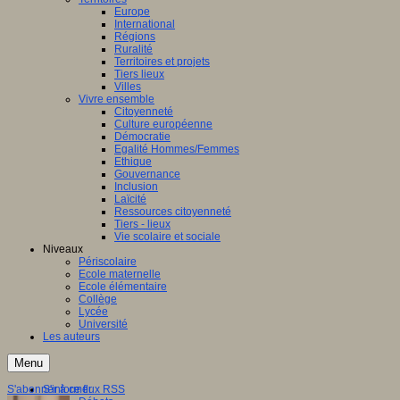
Europe
International
Régions
Ruralité
Territoires et projets
Tiers lieux
Villes
Vivre ensemble
Citoyenneté
Culture européenne
Démocratie
Egalité Hommes/Femmes
Ethique
Gouvernance
Inclusion
Laïcité
Ressources citoyenneté
Tiers - lieux
Vie scolaire et sociale
Niveaux
Périscolaire
Ecole maternelle
Ecole élémentaire
Collège
Lycée
Université
Les auteurs
Menu
S'abonner à ce flux RSS
S'informer