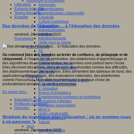
Apprendre et enseigner
Littérature
Apprendre
Espaces éducatifs
Apprentissages
Temps éducatifs
Apprentissages collaboratifs
Enquête
Créativité
Culture numérique
Des données de l’éducation… à l’éducation des données
Evaluations
Individualisation
Initiatives
vendredi, 28 novembre 2025
Interdisciplinarité
Reportages
Outils pour la classe
Arts et Culture
Art
Ou comment faire des données un levier de confiance, de pédagogie et de
Cinéma
citoyenneté.
À l’heure de l’IA générative, des plateformes d’apprentissage et
Culture
des algorithmes de recommandation, les données sont partout dans l’école.
Culture et numérique
Elles décrivent des élèves, des parcours, des réussites comme des difficultés,
Dispositifs de médiation
des établissements et des territoires. Elles alimentent des tableaux de bord, des
Littérature
applications pédagogiques, des évaluations nationales, des plateformes
Formation
comme Parcoursup. Mais elles touchent aussi à quelque chose de
Compétences professionnelles
profondément sensible : la vie des personnes.
Dispositifs de formation
E- formation
En savoir plus...
Enjeux et évolutions
Enseignement supérieur et numérique
Educatech 2025
Formations hybrides
Politiques publiques
Formation universitaire
Données
Mooc’s
Outils collaboratifs
Stratégie du numérique pour l’éducation : où en sommes-nous
Sites ressources
à mi-parcours ?
Tutorat
Jeux
vendredi, 28 novembre 2025
Jeu et éducation