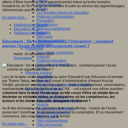
Fablab
affaire d’êtres humains. On n’apprend jamais mieux qu’entre humains,
Géolocalisation
insistent-ils, et l’IA n’est qu’un ensemble d’outils au service des apprentissages,
Images
sûrement pas une fin en soi.
Les mondes virtuels en éducation
Pratiques collaboratives
En savoir plus...
Podcasting
Smartphones
Intelligence artificielle
Tableaux numériques
Educatech 2025
Tablettes
Politiques publiques
Web radio
Webdocumentaire
Educatech : De la juxtaposition à l’interaction : comment
eTwinning
penser l’école comme un organisme vivant ?
Prospective
Ecosystème numérique
mardi, 16 décembre 2025
Espaces
Reportages
Politique éducative
Scénarios prospectifs
Temps
Réseaux sociaux
Algorithme
Lors de la table ronde organisée au salon Educatech par Educavox et animée
Données
par Thierry Taboy, membre du Conseil d'Administration d'Impact AI et de
Réseaux sociaux et champ scolaire
l'An@é, plusieurs acteurs de l’éducation – chefs d’établissement, universitaires,
Sélection de ressources
représentants des collectivités et de la CNIL – ont exploré une même question :
Bibliographies
comment faire évoluer l’école pour qu’elle cesse d’être un simple lieu et
Education artistique
devienne un véritable milieu, un écosystème où les compétences, les
Education environnementale
acteurs et les temps éducatifs dialoguent réellement ?
Histoire
Au fil des échanges, une conviction forte s’est affirmée : l’avenir de l’école
Ressources citoyenneté
passe par l’ouverture, le décloisonnement et la coopération. Et ce mouvement
Ressources sciences
commence, très concrètement, sur le terrain.
Sites éducatifs
Sites pédagogiques
En savoir plus...
Sites ressources