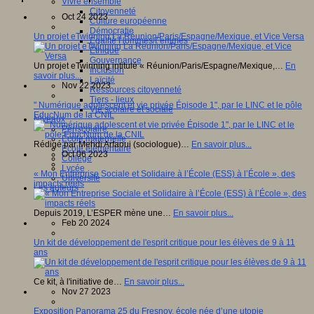
Vivre ensemble
Citoyenneté
Oct 24 2023
Culture européenne
Démocratie
Un projet eTwinning La Réunion/Paris/Espagne/Mexique, et Vice Versa
Egalité Hommes/Femmes
Ethique
Gouvernance
Un projet eTwinning intitulé « Réunion/Paris/Espagne/Mexique,…
En
Inclusion
savoir plus...
Laïcité
Nov 22 2023
Ressources citoyenneté
Tiers - lieux
" Numérique adolescent et vie privée Épisode 1", par le LINC et le pôle
Vie scolaire et sociale
EducNum de la CNIL
Niveaux
Périscolaire
Ecole maternelle
Rédigé par Mehdi Arfaoui (sociologue)…
En savoir plus...
Ecole élémentaire
Oct 06 2023
Collège
Lycée
« Mon Entreprise Sociale et Solidaire à l’École (ESS) à l’École », des
Université
impacts réels
Les auteurs
Depuis 2019, L’ESPER mène une…
En savoir plus...
Feb 20 2024
Un kit de développement de l'esprit critique pour les élèves de 9 à 11
ans
Ce kit, à l'initiative de…
En savoir plus...
Nov 27 2023
Exposition Panorama 25 du Fresnoy, école née d’une utopie