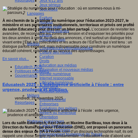
Reportages
Jeux 4/12 ans
Jeux sérieux
Jeux vidéo
Langages
Ecriture
À mi-chemin de la stratégie du numérique pour l’éducation 2023-2027, le
Humour
ministère et ses partenaires institutionnels, territoriaux et privés ont profité
Langue orale
du salon Educatech pour dresser un bilan partagé.
L’occasion de revisiter les
Langues vivantes
avancées, de reconnaître les zones de tension et d’esquisser les priorités pour
Lecture
les deux années à venir. Au-delà des annonces, c’est surtout un dialogue très
Programmation
vivant entre l’État, les collectivités et les acteurs de l’EdTech qui s’est tenu : un
Médias
dialogue parfois exigeant, mais indispensable pour construire un numérique
Compétences informationnelles
éducatif cohérent, raisonné et au service des apprentissages.
Culture des médias
Curation
En savoir plus...
Droits
Education aux médias
Educatech 2025
Information et nouveaux médias
Politiques publiques
Identité numérique
Gouvernance
Internet responsable
Littératie numérique
Educatech 2025 - L’intelligence artificielle à l’école : entre
Publication
urgence, prudence et ambition
Réseaux sociaux
Métiers
vendredi, 28 novembre 2025
Entrepreneuriat
Reportages
Entreprises
Evolutions des métiers
Métiers du numérique
Orientation
Pratiques numériques
Lors du salon Educatech, Axel Jean et Maxime Barilleau, tous deux à la
Cartes heuristiques
Direction du Numérique pour l’Éducation (DNE), ont proposé un panorama
Classes inversées
dense des enjeux de l’IA à l’école.
Loin d’un discours technophile naïf, ils ont
Environnement Numérique de Travail
rappelé une chose simple mais fondamentale : l’éducation reste d’abord une