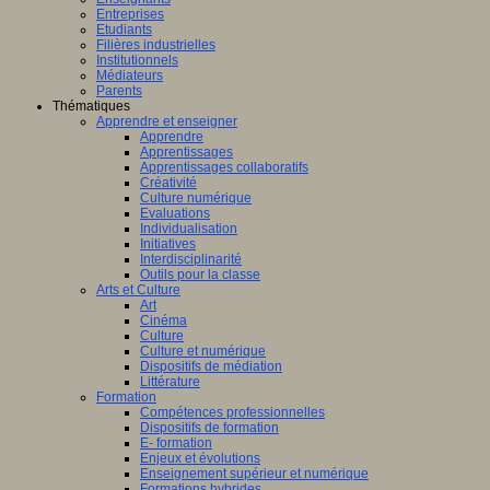
Entreprises
Etudiants
Filières industrielles
Institutionnels
Médiateurs
Parents
Thématiques
Apprendre et enseigner
Apprendre
Apprentissages
Apprentissages collaboratifs
Créativité
Culture numérique
Evaluations
Individualisation
Initiatives
Interdisciplinarité
Outils pour la classe
Arts et Culture
Art
Cinéma
Culture
Culture et numérique
Dispositifs de médiation
Littérature
Formation
Compétences professionnelles
Dispositifs de formation
E- formation
Enjeux et évolutions
Enseignement supérieur et numérique
Formations hybrides