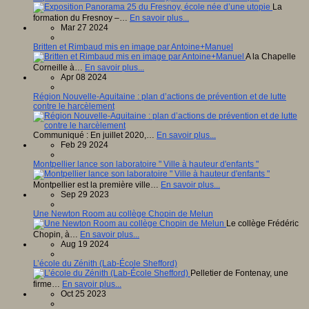
La
formation du Fresnoy –…
En savoir plus...
Mar 27 2024
Britten et Rimbaud mis en image par Antoine+Manuel
A la Chapelle
Corneille à…
En savoir plus...
Apr 08 2024
Région Nouvelle-Aquitaine : plan d’actions de prévention et de lutte
contre le harcèlement
Communiqué : En juillet 2020,…
En savoir plus...
Feb 29 2024
Montpellier lance son laboratoire " Ville à hauteur d'enfants "
Montpellier est la première ville…
En savoir plus...
Sep 29 2023
Une Newton Room au collège Chopin de Melun
Le collège Frédéric
Chopin, à…
En savoir plus...
Aug 19 2024
L’école du Zénith (Lab-École Shefford)
Pelletier de Fontenay, une
firme…
En savoir plus...
Oct 25 2023