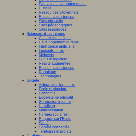
Education environnementale
Histoire
Ressources citoyenneté
Ressources sciences
Sites éducatifs
Sites pédagogiques
Sites ressources
Sciences et techniques
Culture scientifique
Développement durable
Intelligence artificielle
Logiciels libres
Métavers
Outils et logiciels
Réalité augmentée
Ressources sciences
Robotique
Technologies
Société
Acteurs des territoires
Ecole et structure
Economie
Ecosystème éducatif
Génération internet
Handicap
Mondialisation
Normes scolaires
Regards sur l’Ecole
Santé
Société connectée
Territoires et projets
Territoires