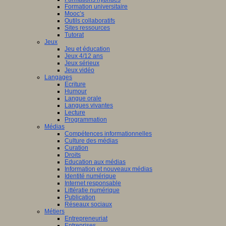
Formation universitaire
Mooc’s
Outils collaboratifs
Sites ressources
Tutorat
Jeux
Jeu et éducation
Jeux 4/12 ans
Jeux sérieux
Jeux vidéo
Langages
Ecriture
Humour
Langue orale
Langues vivantes
Lecture
Programmation
Médias
Compétences informationnelles
Culture des médias
Curation
Droits
Education aux médias
Information et nouveaux médias
Identité numérique
Internet responsable
Littératie numérique
Publication
Réseaux sociaux
Métiers
Entrepreneuriat
Entreprises