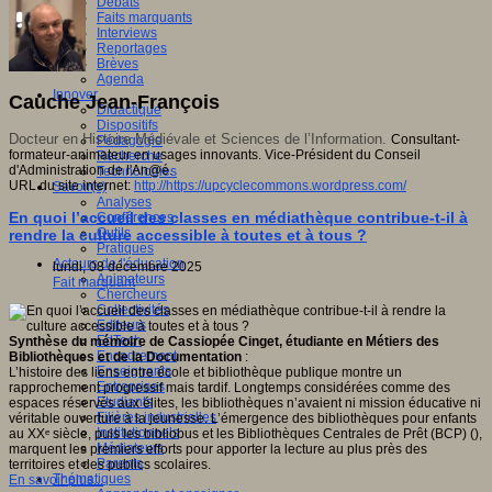
Débats
Faits marquants
Interviews
Reportages
Brèves
Agenda
Innover
Cauche Jean-François
Didactique
Dispositifs
Docteur en Histoire Médiévale et Sciences de l’Information.
Consultant-
Pédagogie
formateur-animateur en usages innovants. Vice-Président du Conseil
Recherche
d'Administration de l'An@é.
Technologies
URL du site internet:
http://https://upcyclecommons.wordpress.com/
Savoir(s)
Analyses
En quoi l’accueil des classes en médiathèque contribue-t-il à
Conférences
Outils
rendre la culture accessible à toutes et à tous ?
Pratiques
Acteurs de l'éducation
lundi, 08 décembre 2025
Animateurs
Fait marquant
Chercheurs
Collectivités
Editeurs
EdTech
Synthèse du mémoire de Cassiopée Cinget, étudiante en Métiers des
Encadrement
Bibliothèques et de la Documentation
:
Enseignants
L’histoire des liens entre école et bibliothèque publique montre un
Entreprises
rapprochement progressif mais tardif. Longtemps considérées comme des
Etudiants
espaces réservés aux élites, les bibliothèques n’avaient ni mission éducative ni
Filières industrielles
véritable ouverture à la jeunesse. L’émergence des bibliothèques pour enfants
Institutionnels
au XXᵉ siècle, puis les bibliobus et les Bibliothèques Centrales de Prêt (BCP) (),
Médiateurs
marquent les premiers efforts pour apporter la lecture au plus près des
Parents
territoires et des publics scolaires.
Thématiques
En savoir plus...