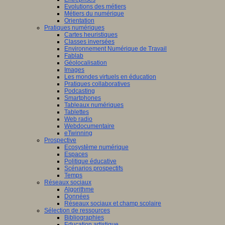
Evolutions des métiers
Métiers du numérique
Orientation
Pratiques numériques
Cartes heuristiques
Classes inversées
Environnement Numérique de Travail
Fablab
Géolocalisation
Images
Les mondes virtuels en éducation
Pratiques collaboratives
Podcasting
Smartphones
Tableaux numériques
Tablettes
Web radio
Webdocumentaire
eTwinning
Prospective
Ecosystème numérique
Espaces
Politique éducative
Scénarios prospectifs
Temps
Réseaux sociaux
Algorithme
Données
Réseaux sociaux et champ scolaire
Sélection de ressources
Bibliographies
Education artistique