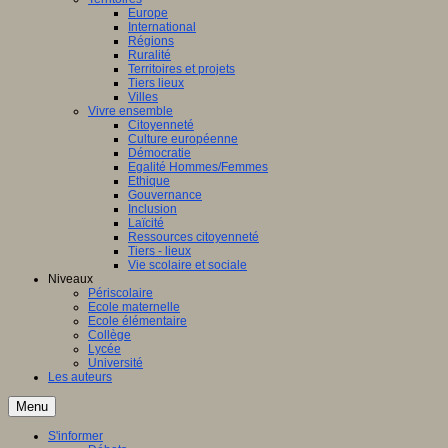
Europe
International
Régions
Ruralité
Territoires et projets
Tiers lieux
Villes
Vivre ensemble
Citoyenneté
Culture européenne
Démocratie
Egalité Hommes/Femmes
Ethique
Gouvernance
Inclusion
Laïcité
Ressources citoyenneté
Tiers - lieux
Vie scolaire et sociale
Niveaux
Périscolaire
Ecole maternelle
Ecole élémentaire
Collège
Lycée
Université
Les auteurs
Menu
S'informer