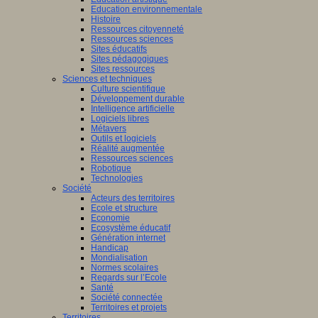
Education environnementale
Histoire
Ressources citoyenneté
Ressources sciences
Sites éducatifs
Sites pédagogiques
Sites ressources
Sciences et techniques
Culture scientifique
Développement durable
Intelligence artificielle
Logiciels libres
Métavers
Outils et logiciels
Réalité augmentée
Ressources sciences
Robotique
Technologies
Société
Acteurs des territoires
Ecole et structure
Economie
Ecosystème éducatif
Génération internet
Handicap
Mondialisation
Normes scolaires
Regards sur l’Ecole
Santé
Société connectée
Territoires et projets
Territoires