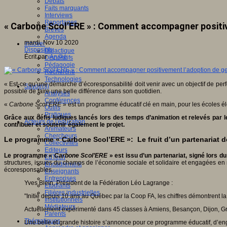
Débats
Faits marquants
Interviews
Reportages
« Carbone Scol’ERE » : Comment accompagner positi
Brèves
Agenda
mardi, Nov 10 2020
Innover
Dispositifs
Didactique
Écrit par
An@é
Dispositifs
Pédagogie
Recherche
Technologies
« Est-ce qu’une démarche d’écoresponsabilité doit venir avec un objectif de perf
Savoir(s)
possible de faire une belle différence dans son quotidien.
Analyses
Conférences
«
Carbone Scol’ERE
» est un programme éducatif clé en main, pour les écoles 
Outils
Pratiques
Grâce aux défis ludiques lancés lors des temps d’animation et relevés par 
Acteurs de l'éducation
contribuer et soutenir également le projet.
Animateurs
Chercheurs
L
e programme « Carbone Scol’ERE »: Le fruit d’un partenariat de
Collectivités
Editeurs
Le programme «
Carbone Scol’ERE
» est issu d’un partenariat, signé lors du
EdTech
structures, issues du champs de l’économie sociale et solidaire et engagées en
Encadrement
écoresponsables.
Enseignants
Entreprises
Yves Blein, Président de la Fédération Léo Lagrange :
Etudiants
Filières industrielles
"Initié depuis 10 ans au Québec par la Coop FA, les chiffres démontrent l
Institutionnels
Médiateurs
Actuellement expérimenté dans 45 classes à Amiens, Besançon, Dijon, Gren
Parents
Thématiques
Une belle et grande histoire s’annonce pour ce programme éducatif, d’en