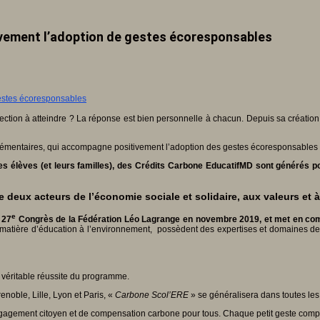
vement l’adoption de gestes écoresponsables
ection à atteindre ? La réponse est bien personnelle à chacun. Depuis sa création
élémentaires, qui accompagne positivement l’adoption des gestes écoresponsables 
les élèves (et leurs familles), des Crédits Carbone EducatifMD sont générés 
 deux acteurs de l’économie sociale et solidaire, aux valeurs et
e
 27
Congrès de la Fédération Léo Lagrange en novembre 2019, et met en commun
 matière d’éducation à l’environnement, possèdent des expertises et domaines de
a véritable réussite du programme.
oble, Lille, Lyon et Paris, «
Carbone Scol’ERE
» se généralisera dans toutes les
gagement citoyen et de compensation carbone pour tous. Chaque petit geste compt