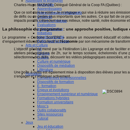
Apprendre et enseigner
Apprendre
Charles-Hugo MAZIADE, Délégué Général de la Coop FA (Québec) :
Apprentissages
Que ce soit dans le volet «
Je m’engage
», qui vise à réduire ses émission
Apprentissages collaboratifs
de défis ou de gestes plus importants que les autres. Ce qui fait de ce p
Créativité
impacts positifs s’étendent sur nos milieux, notre santé, notre économie et
Culture numérique
Evaluations
La philosophie du programme : une approche positive, ludique e
Individualisation
Initiatives
Interdisciplinarité
Le programme «
Carbone Scol’ERE
» assure un mouvement éducatif et collecti
Outils pour la classe
d’engagement éducatif et collectif et
l’économie
par son mécanisme de transforma
Arts et Culture
L’objectif général mené par la Fédération Léo Lagrange est de faciliter e
Art
ateliers pédagogiques de 2h, sur le temps scolaire, échelonnés d’une pé
Cinéma
sélectionner des défis, découvrir les vidéos pédagogiques associées, et s
Culture
Culture et numérique
Dispositifs de médiation
Littérature
Une boîte à outils est également mise à disposition des élèves pour les 
Formation
s’engager et s’impliquer activement.
Compétences professionnelles
Dispositifs de formation
E- formation
Enjeux et évolutions
Enseignement supérieur et numérique
Formations hybrides
Formation universitaire
Mooc’s
Outils collaboratifs
Sites ressources
Tutorat
Jeux
Jeu et éducation