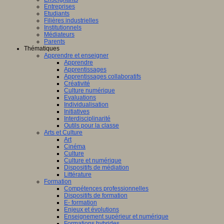
Entreprises
Etudiants
Filières industrielles
Institutionnels
Médiateurs
Parents
Thématiques
Apprendre et enseigner
Apprendre
Apprentissages
Apprentissages collaboratifs
Créativité
Culture numérique
Evaluations
Individualisation
Initiatives
Interdisciplinarité
Outils pour la classe
Arts et Culture
Art
Cinéma
Culture
Culture et numérique
Dispositifs de médiation
Littérature
Formation
Compétences professionnelles
Dispositifs de formation
E- formation
Enjeux et évolutions
Enseignement supérieur et numérique
Formations hybrides