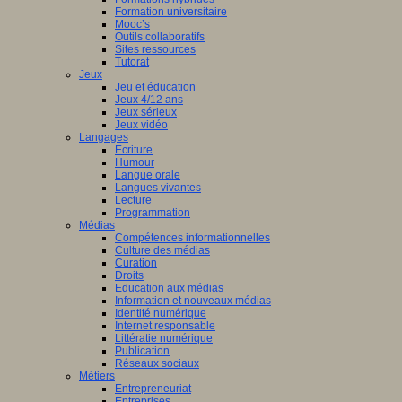
Formation universitaire
Mooc’s
Outils collaboratifs
Sites ressources
Tutorat
Jeux
Jeu et éducation
Jeux 4/12 ans
Jeux sérieux
Jeux vidéo
Langages
Ecriture
Humour
Langue orale
Langues vivantes
Lecture
Programmation
Médias
Compétences informationnelles
Culture des médias
Curation
Droits
Education aux médias
Information et nouveaux médias
Identité numérique
Internet responsable
Littératie numérique
Publication
Réseaux sociaux
Métiers
Entrepreneuriat
Entreprises