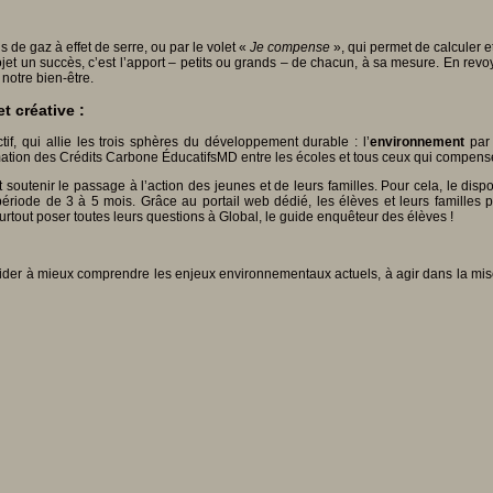
s de gaz à effet de serre, ou par le volet «
Je compense
», qui permet de calculer e
rojet un succès, c’est l’apport – petits ou grands – de chacun, à sa mesure. En r
 notre bien-être.
t créative :
f, qui allie les trois sphères du développement durable : l’
environnement
par 
tion des Crédits Carbone ÉducatifsMD entre les écoles et tous ceux qui compens
t soutenir le passage à l’action des jeunes et de leurs familles. Pour cela, le dis
riode de 3 à 5 mois. Grâce au portail web dédié, les élèves et leurs familles pe
urtout poser toutes leurs questions à Global, le guide enquêteur des élèves !
aider à mieux comprendre les enjeux environnementaux actuels, à agir dans la mise 