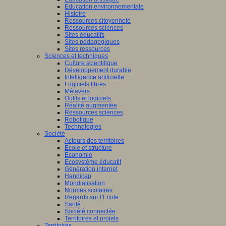
Education environnementale
Histoire
Ressources citoyenneté
Ressources sciences
Sites éducatifs
Sites pédagogiques
Sites ressources
Sciences et techniques
Culture scientifique
Développement durable
Intelligence artificielle
Logiciels libres
Métavers
Outils et logiciels
Réalité augmentée
Ressources sciences
Robotique
Technologies
Société
Acteurs des territoires
Ecole et structure
Economie
Ecosystème éducatif
Génération internet
Handicap
Mondialisation
Normes scolaires
Regards sur l’Ecole
Santé
Société connectée
Territoires et projets
Territoires