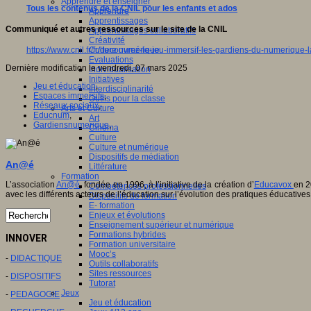
Apprendre et enseigner
Tous les contenus de la CNIL pour les enfants et ados
Apprendre
Apprentissages
Communiqué et autres ressources sur le site de la CNIL
Apprentissages collaboratifs
Créativité
https://www.cnil.fr/fr/decouvrez-le-jeu-immersif-les-gardiens-du-numerique-l
Culture numérique
Evaluations
Dernière modification le vendredi, 07 mars 2025
Individualisation
Initiatives
Jeu et éducation
,
Interdisciplinarité
Espaces immersifs
,
Outils pour la classe
Réseaux sociaux
,
Arts et Culture
Educnum
,
Art
Gardiensnumerique
,
Cinéma
Culture
Culture et numérique
Dispositifs de médiation
An@é
Littérature
Formation
L’association
An@é
, fondée en 1996, à l’initiative de la création d’
Educavox
en 2
Compétences professionnelles
avec les différents acteurs de l’éducation sur l’évolution des pratiques éducatives
Dispositifs de formation
E- formation
Enjeux et évolutions
Enseignement supérieur et numérique
Formations hybrides
INNOVER
Formation universitaire
Mooc’s
-
DIDACTIQUE
Outils collaboratifs
Sites ressources
-
DISPOSITIFS
Tutorat
Jeux
-
PEDAGOGIE
Jeu et éducation