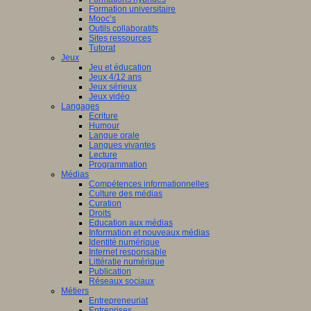
Formation universitaire
Mooc’s
Outils collaboratifs
Sites ressources
Tutorat
Jeux
Jeu et éducation
Jeux 4/12 ans
Jeux sérieux
Jeux vidéo
Langages
Ecriture
Humour
Langue orale
Langues vivantes
Lecture
Programmation
Médias
Compétences informationnelles
Culture des médias
Curation
Droits
Education aux médias
Information et nouveaux médias
Identité numérique
Internet responsable
Littératie numérique
Publication
Réseaux sociaux
Métiers
Entrepreneuriat
Entreprises