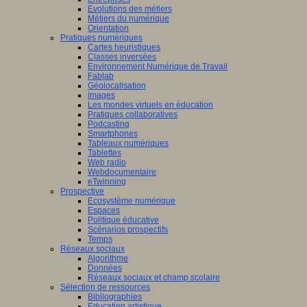
Evolutions des métiers
Métiers du numérique
Orientation
Pratiques numériques
Cartes heuristiques
Classes inversées
Environnement Numérique de Travail
Fablab
Géolocalisation
Images
Les mondes virtuels en éducation
Pratiques collaboratives
Podcasting
Smartphones
Tableaux numériques
Tablettes
Web radio
Webdocumentaire
eTwinning
Prospective
Ecosystème numérique
Espaces
Politique éducative
Scénarios prospectifs
Temps
Réseaux sociaux
Algorithme
Données
Réseaux sociaux et champ scolaire
Sélection de ressources
Bibliographies
Education artistique