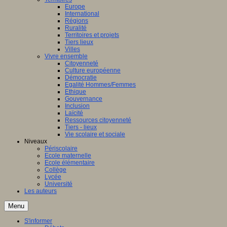
Europe
International
Régions
Ruralité
Territoires et projets
Tiers lieux
Villes
Vivre ensemble
Citoyenneté
Culture européenne
Démocratie
Egalité Hommes/Femmes
Ethique
Gouvernance
Inclusion
Laïcité
Ressources citoyenneté
Tiers - lieux
Vie scolaire et sociale
Niveaux
Périscolaire
Ecole maternelle
Ecole élémentaire
Collège
Lycée
Université
Les auteurs
Menu
S'informer