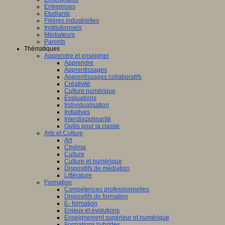
Entreprises
Etudiants
Filières industrielles
Institutionnels
Médiateurs
Parents
Thématiques
Apprendre et enseigner
Apprendre
Apprentissages
Apprentissages collaboratifs
Créativité
Culture numérique
Evaluations
Individualisation
Initiatives
Interdisciplinarité
Outils pour la classe
Arts et Culture
Art
Cinéma
Culture
Culture et numérique
Dispositifs de médiation
Littérature
Formation
Compétences professionnelles
Dispositifs de formation
E- formation
Enjeux et évolutions
Enseignement supérieur et numérique
Formations hybrides