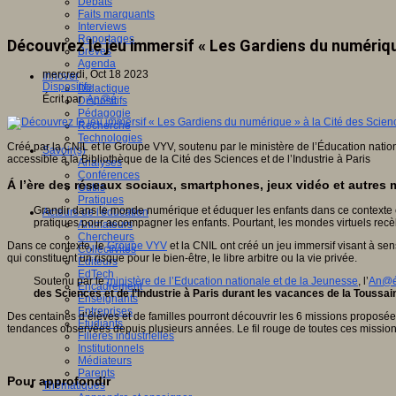
Débats
Faits marquants
Interviews
Reportages
Découvrez le jeu immersif « Les Gardiens du numérique
Brèves
Agenda
mercredi, Oct 18 2023
Innover
Dispositifs
Didactique
Écrit par
An@é
Dispositifs
Pédagogie
Recherche
Technologies
Créé par la CNIL et le Groupe VYV, soutenu par le ministère de l’Éducation natio
Savoir(s)
accessible à la Bibliothèque de la Cité des Sciences et de l’Industrie à Paris
Analyses
Conférences
Á l’ère des réseaux sociaux, smartphones, jeux vidéo et autres m
Outils
Pratiques
Grandir dans le monde numérique et éduquer les enfants dans ce contexte 
Acteurs de l'éducation
pratiques pour accompagner les enfants. Pourtant, les mondes virtuels recè
Animateurs
Chercheurs
Dans ce contexte, le
Groupe VYV
et la CNIL ont créé un jeu immersif visant à sen
Collectivités
qui constituent un risque pour le bien-être, le libre arbitre ou la vie privée.
Editeurs
EdTech
Soutenu par le
ministère de l’Education nationale et de la Jeunesse
, l’
An@é
Encadrement
des Sciences et de l’Industrie à Paris durant les vacances de la Touss
Enseignants
Entreprises
Des centaines d’élèves et de familles pourront découvrir les 6 missions proposée
Etudiants
tendances observées depuis plusieurs années. Le fil rouge de toutes ces missions :
Filières industrielles
Institutionnels
Médiateurs
Parents
Pour approfondir
Thématiques