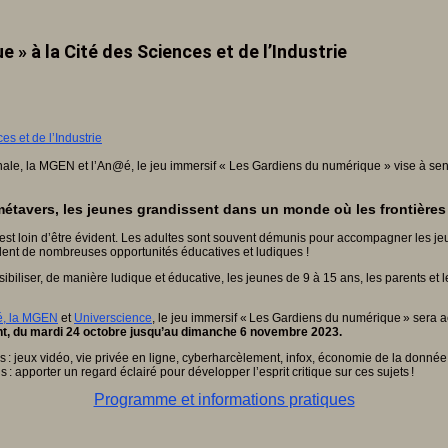
 » à la Cité des Sciences et de l’Industrie
nale, la MGEN et l’An@é, le jeu immersif « Les Gardiens du numérique » vise à sen
étavers, les jeunes grandissent dans un monde où les frontières e
est loin d’être évident. Les adultes sont souvent démunis pour accompagner les j
lent de nombreuses opportunités éducatives et ludiques !
sibiliser, de manière ludique et éducative, les jeunes de 9 à 15 ans, les parents et
,
la
MGEN
et
Universcience
, le jeu immersif « Les Gardiens du numérique » sera 
aint, du mardi 24 octobre jusqu’au dimanche 6 novembre 2023.
s : jeux vidéo, vie privée en ligne, cyberharcèlement, infox, économie de la donné
 apporter un regard éclairé pour développer l’esprit critique sur ces sujets !
Programme et informations pratiques