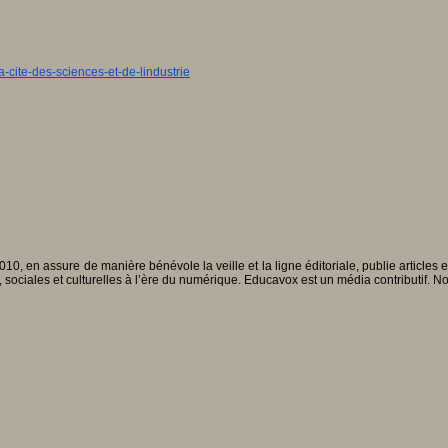
a-cite-des-sciences-et-de-lindustrie
010, en assure de manière bénévole la veille et la ligne éditoriale, publie articles
, sociales et culturelles à l’ère du numérique. Educavox est un média contributif. N