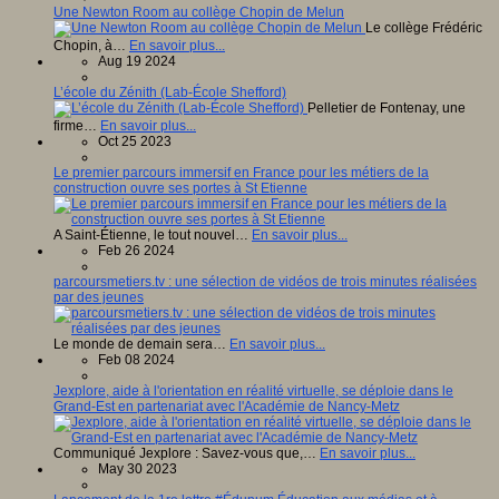
Une Newton Room au collège Chopin de Melun
Le collège Frédéric
Chopin, à…
En savoir plus...
Aug 19 2024
L’école du Zénith (Lab-École Shefford)
Pelletier de Fontenay, une
firme…
En savoir plus...
Oct 25 2023
Le premier parcours immersif en France pour les métiers de la
construction ouvre ses portes à St Etienne
A Saint-Étienne, le tout nouvel…
En savoir plus...
Feb 26 2024
parcoursmetiers.tv : une sélection de vidéos de trois minutes réalisées
par des jeunes
Le monde de demain sera…
En savoir plus...
Feb 08 2024
Jexplore, aide à l'orientation en réalité virtuelle, se déploie dans le
Grand-Est en partenariat avec l'Académie de Nancy-Metz
Communiqué Jexplore : Savez-vous que,…
En savoir plus...
May 30 2023