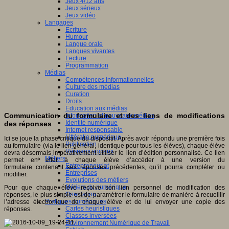
Jeux 4/12 ans
Jeux sérieux
Jeux vidéo
Langages
Ecriture
Humour
Langue orale
Langues vivantes
Lecture
Programmation
Médias
Compétences informationnelles
Culture des médias
Curation
Droits
Education aux médias
Communication du formulaire et des liens de modifications
Information et nouveaux médias
Identité numérique
des réponses
Internet responsable
Littératie numérique
Ici se joue la phase critique du dispositif. Après avoir répondu une première fois
Publication
au formulaire (via le lien général, identique pour tous les élèves), chaque élève
Réseaux sociaux
devra désormais impérativement utiliser le lien d’édition personnalisé. Ce lien
Métiers
permet en effet à chaque élève d’accéder à une version du
Entrepreneuriat
formulaire contenant ses réponses précédentes, qu’il pourra compléter ou
Entreprises
modifier.
Evolutions des métiers
Métiers du numérique
Pour que chaque élève reçoive son lien personnel de modification des
Orientation
réponses, le plus simple est de paramétrer le formulaire de manière à recueillir
Pratiques numériques
l’adresse électronique de chaque élève et de lui envoyer une copie des
Cartes heuristiques
réponses.
Classes inversées
Environnement Numérique de Travail