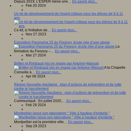
Depuis 2019, L’ESPER mène une…
En savoir plus...
Feb 20 2024
Un kit de développement de l'esprit critique pour les élèves de 9 à 11
ans
Ce kit, à l'initiative de…
En savoir plus...
Nov 27 2023
Exposition Panorama 25 du Fresnoy, école née d’une utopie
La
formation du Fresnoy –…
En savoir plus...
Mar 27 2024
Britten et Rimbaud mis en image par Antoine+Manuel
A la Chapelle
Corneille à…
En savoir plus...
Apr 08 2024
Région Nouvelle-Aquitaine : plan d’actions de prévention et de lutte
contre le harcèlement
Communiqué : En juillet 2020,…
En savoir plus...
Feb 29 2024
Montpellier lance son laboratoire " Ville à hauteur d'enfants "
Montpellier est la première ville…
En savoir plus...
Sep 29 2023