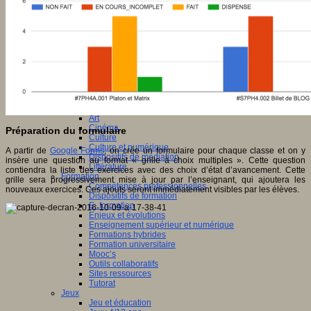
Apprendre et enseigner
Apprendre
Apprentissages
Apprentissages collaboratifs
Créativité
Culture numérique
Evaluations
Individualisation
Initiatives
Interdisciplinarité
Outils pour la classe
Arts et Culture
Art
Cinéma
Préparation du formulaire
Culture
Culture et numérique
A partir de
Google Forms
, on crée un formulaire pour chaque classe et on y
Dispositifs de médiation
insère une question au format « grille à choix multiples ». Cette question
Littérature
contiendra la liste des exercices avec des choix d’état d’avancement. Cette
Formation
grille sera progressivement mise à jour par l’enseignant, qui ajoutera les
Compétences professionnelles
nouveaux exercices. Ces ajouts seront immédiatement visibles par les élèves.
Dispositifs de formation
E- formation
Enjeux et évolutions
Enseignement supérieur et numérique
Formations hybrides
Formation universitaire
Mooc’s
Outils collaboratifs
Sites ressources
Tutorat
Jeux
Jeu et éducation