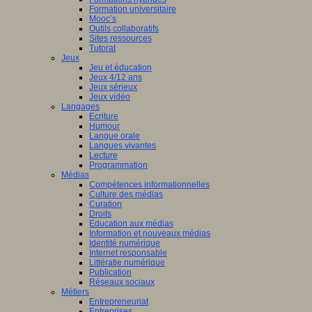
Formation universitaire
Mooc’s
Outils collaboratifs
Sites ressources
Tutorat
Jeux
Jeu et éducation
Jeux 4/12 ans
Jeux sérieux
Jeux vidéo
Langages
Ecriture
Humour
Langue orale
Langues vivantes
Lecture
Programmation
Médias
Compétences informationnelles
Culture des médias
Curation
Droits
Education aux médias
Information et nouveaux médias
Identité numérique
Internet responsable
Littératie numérique
Publication
Réseaux sociaux
Métiers
Entrepreneuriat
Entreprises