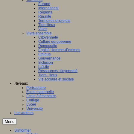
Europe
International
Régions
Ruralité
Territoires et projets
Tiers lieux
Villes
Vivre ensemble
Citoyenneté
Culture européenne
Démocratie
Egalité Hommes/Femmes
Ethique
Gouvernance
Inclusion
Laïcité
Ressources citoyenneté
Tiers - lieux
Vie scolaire et sociale
Niveaux
Périscolaire
Ecole maternelle
Ecole élémentaire
Collège
Lycée
Université
Les auteurs
Menu
S'informer