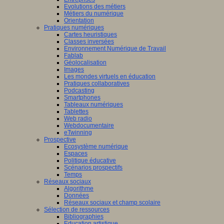
Evolutions des métiers
Métiers du numérique
Orientation
Pratiques numériques
Cartes heuristiques
Classes inversées
Environnement Numérique de Travail
Fablab
Géolocalisation
Images
Les mondes virtuels en éducation
Pratiques collaboratives
Podcasting
Smartphones
Tableaux numériques
Tablettes
Web radio
Webdocumentaire
eTwinning
Prospective
Ecosystème numérique
Espaces
Politique éducative
Scénarios prospectifs
Temps
Réseaux sociaux
Algorithme
Données
Réseaux sociaux et champ scolaire
Sélection de ressources
Bibliographies
Education artistique