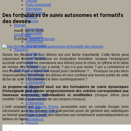
Débats
Faits marquants
Interviews
Reportages
Des formulaires de suivis autonomes et formatifs
Brèves
des devoirs
Agenda
Innover
Didactique
mardi, Oct 11 2016
Dispositifs
Dispositifs
Pédagogie
Écrit par
Jourde François
Recherche
Technologies
Savoir(s)
Analyses
Suivre les travaux de nos élèves est une tâche importante. Cette tâche peut
Conférences
cependant devenir fastidieuse en évaluation formative, lorsque l’enseignant
Outils
accorde une marge de manœuvre aux élèves pour le choix, le rythme et le délai
Pratiques
de remise des travaux :
q
ui a rendu ? qui n’a pas rendu ? qui a commencé et
Acteurs de l'éducation
non finalisé ? qui a repris son travail pour l’améliorer ?…
Pourquoi ne pas alors
Animateurs
responsabiliser davantage les élèves en leur confiant une bonne partie de cette
Chercheurs
tâche de suivi ? Et comment le faire numériquement ?
Collectivités
Editeurs
Je propose un dispositif basé sur des formulaires de suivis dynamiques
EdTech
(l’enseignant peut ajouter progressivement des entrées correspondant aux
Encadrement
nouveaux exercices), individualisés et modifiables
(chaque élève peut
Enseignants
modifier l’état d’avancement de ses propres travaux).
Entreprises
L’outil proposé est
Google Forms
, accessible avec un compte Google (non
Etudiants
nécessaire pour les élèves). Cet outil permet aussi de générer des statistiques
Filières industrielles
au format graphique à partir des réponses qui remplissent automatiquement un
Institutionnels
tableur en ligne.
Médiateurs
Parents
Thématiques