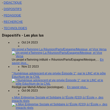
-
DIDACTIQUE
-
DISPOSITIFS
-
PEDAGOGIE
-
RECHERCHE
-
TECHNOLOGIES
Dispositifs - Les plus lus
Oct 24 2023
Un projet eTwinning La Réunion/Paris/Espagne/Mexique, et Vice Versa
Un projet eTwinning intitulé « Réunion/Paris/Espagne/Mexique,…
En
savoir plus...
Nov 22 2023
" Numérique adolescent et vie privée Épisode 1", par le LINC et le pôle
EducNum de la CNIL
Rédigé par Mehdi Arfaoui (sociologue)…
En savoir plus...
Oct 06 2023
« Mon Entreprise Sociale et Solidaire à l’École (ESS) à l’École », des
impacts réels