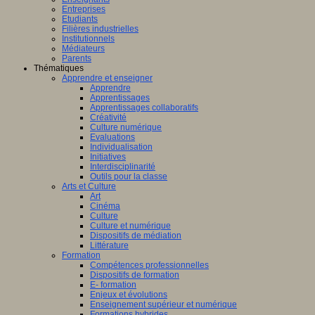
Entreprises
Etudiants
Filières industrielles
Institutionnels
Médiateurs
Parents
Thématiques
Apprendre et enseigner
Apprendre
Apprentissages
Apprentissages collaboratifs
Créativité
Culture numérique
Evaluations
Individualisation
Initiatives
Interdisciplinarité
Outils pour la classe
Arts et Culture
Art
Cinéma
Culture
Culture et numérique
Dispositifs de médiation
Littérature
Formation
Compétences professionnelles
Dispositifs de formation
E- formation
Enjeux et évolutions
Enseignement supérieur et numérique
Formations hybrides