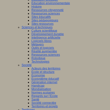
Education environnementale
Histoire
Ressources citoyenneté
Ressources sciences
Sites éducatifs
Sites pédagogiques
Sites ressources
Sciences et techniques
Culture scientifique
Développement durable
Intelligence artificielle
Logiciels libres
Métavers
Outils et logiciels
Réalité augmentée
Ressources sciences
Robotique
Technologies
Société
Acteurs des territoires
Ecole et structure
Economie
Ecosystème éducatif
Génération internet
Handicap
Mondialisation
Normes scolaires
Regards sur l’Ecole
Santé
Société connectée
Territoires et projets
Territoires