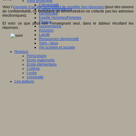
Vivre ensemble
Citoyenneté
Voici l’
exemple d’un lien permettant de modifier des réponses
(pour des raisons
Culture européenne
de confidentialité, ce formulaire de démonstration ne collecte pas les adresses
Démocratie
électroniques).
Egalité Hommes/Femmes
Ethique
Et voici ce que peut voir l’enseignant seul, dans le tableur récoltant les
Gouvernance
réponses :
Inclusion
Laïcité
Ressources citoyenneté
Tiers - lieux
Vie scolaire et sociale
Niveaux
Périscolaire
Ecole maternelle
Ecole élémentaire
Collège
Lycée
Université
Les auteurs