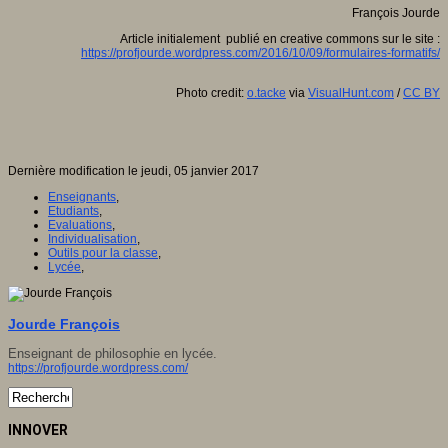
François Jourde
Article initialement publié en creative commons sur le site :
https://profjourde.wordpress.com/2016/10/09/formulaires-formatifs/
Photo credit:
o.tacke
via
VisualHunt.com
/
CC BY
Dernière modification le jeudi, 05 janvier 2017
Enseignants
,
Etudiants
,
Evaluations
,
Individualisation
,
Outils pour la classe
,
Lycée
,
Jourde François
Enseignant de philosophie en lycée.
https://profjourde.wordpress.com/
INNOVER