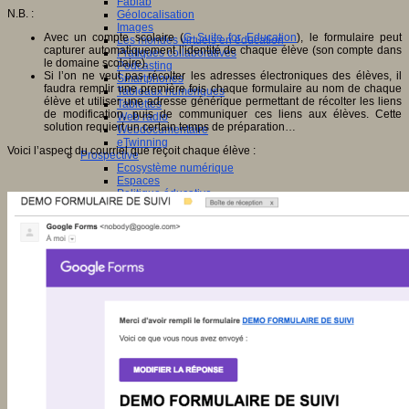
Fablab
N.B. :
Géolocalisation
Images
Avec un compte scolaire (
G Suite for Education
), le formulaire peut
Les mondes virtuels en éducation
capturer automatiquement l’identité de chaque élève (son compte dans
Pratiques collaboratives
le domaine scolaire).
Podcasting
Si l’on ne veut pas récolter les adresses électroniques des élèves, il
Smartphones
faudra remplir une première fois chaque formulaire au nom de chaque
Tableaux numériques
élève et utiliser une adresse générique permettant de récolter les liens
Tablettes
de modification, puis de communiquer ces liens aux élèves. Cette
Web radio
solution requiert un certain temps de préparation…
Webdocumentaire
eTwinning
Voici l’aspect du courriel que reçoit chaque élève :
Prospective
Ecosystème numérique
Espaces
Politique éducative
Scénarios prospectifs
Temps
Réseaux sociaux
Algorithme
Données
Réseaux sociaux et champ scolaire
Sélection de ressources
Bibliographies
Education artistique
Education environnementale
Histoire
Ressources citoyenneté
Ressources sciences
Sites éducatifs
Sites pédagogiques
Sites ressources