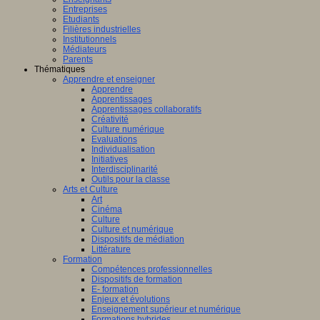
Entreprises
Etudiants
Filières industrielles
Institutionnels
Médiateurs
Parents
Thématiques
Apprendre et enseigner
Apprendre
Apprentissages
Apprentissages collaboratifs
Créativité
Culture numérique
Evaluations
Individualisation
Initiatives
Interdisciplinarité
Outils pour la classe
Arts et Culture
Art
Cinéma
Culture
Culture et numérique
Dispositifs de médiation
Littérature
Formation
Compétences professionnelles
Dispositifs de formation
E- formation
Enjeux et évolutions
Enseignement supérieur et numérique
Formations hybrides