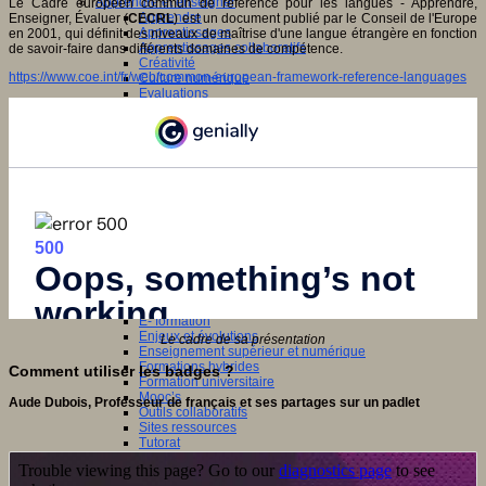
Apprendre et enseigner
Le Cadre européen commun de référence pour les langues - Apprendre,
Apprendre
Enseigner, Évaluer (
CECRL
) est un document publié par le Conseil de l'Europe
Apprentissages
en 2001, qui définit des niveaux de maîtrise d'une langue étrangère en fonction
Apprentissages collaboratifs
de savoir-faire dans différents domaines de compétence.
Créativité
https://www.coe.int/fr/web/common-european-framework-reference-languages
Culture numérique
Evaluations
Individualisation
Initiatives
Interdisciplinarité
Outils pour la classe
Arts et Culture
Art
Cinéma
Culture
Culture et numérique
Dispositifs de médiation
Littérature
Formation
Compétences professionnelles
Dispositifs de formation
E- formation
Enjeux et évolutions
Le cadre de sa présentation
Enseignement supérieur et numérique
Formations hybrides
Comment utiliser les badges ?
Formation universitaire
Mooc’s
Aude Dubois, Professeur de français et ses partages sur un padlet
Outils collaboratifs
Sites ressources
Tutorat
Jeux
Jeu et éducation