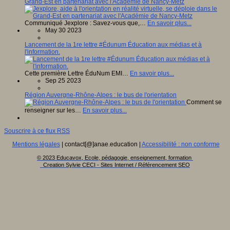
Grand-Est en partenariat avec l'Académie de Nancy-Metz
Communiqué Jexplore : Savez-vous que,…
En savoir plus...
May 30 2023
Lancement de la 1re lettre #Édunum Éducation aux médias et à
l'information.
Cette première Lettre ÉduNum EMI…
En savoir plus...
Sep 25 2023
Région Auvergne-Rhône-Alpes : le bus de l'orientation
Comment se
renseigner sur les…
En savoir plus...
Souscrire à ce flux RSS
Mentions légales
| contact[@]anae.education |
Accessibilité : non conforme
© 2023 Educavox, Ecole, pédagogie, enseignement, formation
Creation Sylvie CECI - Sites Internet / Référencement SEO