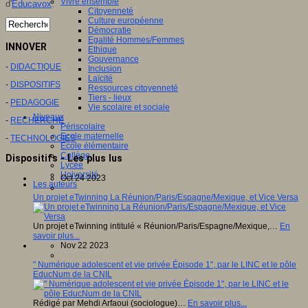
Vivre ensemble
d'
Educavox
.
Citoyenneté
Culture européenne
Démocratie
Egalité Hommes/Femmes
INNOVER
Ethique
Gouvernance
-
DIDACTIQUE
Inclusion
Laïcité
-
DISPOSITIFS
Ressources citoyenneté
Tiers - lieux
-
PEDAGOGIE
Vie scolaire et sociale
Niveaux
-
RECHERCHE
Périscolaire
Ecole maternelle
-
TECHNOLOGIES
Ecole élémentaire
Collège
Dispositifs - Les plus lus
Lycée
Université
Oct 24 2023
Les auteurs
Un projet eTwinning La Réunion/Paris/Espagne/Mexique, et Vice Versa
Un projet eTwinning intitulé « Réunion/Paris/Espagne/Mexique,…
En
savoir plus...
Nov 22 2023
" Numérique adolescent et vie privée Épisode 1", par le LINC et le pôle
EducNum de la CNIL
Rédigé par Mehdi Arfaoui (sociologue)…
En savoir plus...