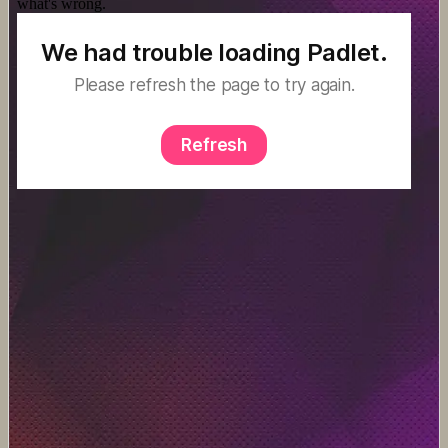
Jeux 4/12 ans
Jeux sérieux
Jeux vidéo
Langages
Ecriture
Humour
Langue orale
Langues vivantes
Lecture
Programmation
Médias
Compétences informationnelles
Culture des médias
Curation
Droits
Education aux médias
Information et nouveaux médias
Identité numérique
Internet responsable
Littératie numérique
Publication
Réseaux sociaux
Métiers
Entrepreneuriat
Entreprises
Evolutions des métiers
Métiers du numérique
Orientation
Pratiques numériques
Cartes heuristiques
Classes inversées
Environnement Numérique de Travail