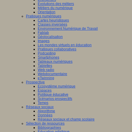
Evolutions des métiers
Métiers du numérique
Orientation
Pratiques numériques
Cartes heuristiques
Classes inversées
Environnement Numérique de Travail
Fablab
Géolocalisation
Images
Les mondes virtuels en éducation
Pratiques collaboratives
Podcasting
Smartphones
Tableaux numériques
Tablettes
Web radio
Webdocumentaire
eTwinning
Prospective
Ecosystème numérique
Espaces
Politique éducative
Scénarios prospectifs
Temps
Réseaux sociaux
Algorithme
Données
Réseaux sociaux et champ scolaire
Sélection de ressources
Bibliographies
Education artistique