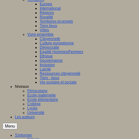
Europe
International
Régions
Ruralité
Territoires et projets
Tiers lieux
Villes
Vivre ensemble
Citoyenneté
Culture européenne
Démocratie
Egalité Hommes/Femmes
Ethique
Gouvernance
Inclusion
Laïcité
Ressources citoyenneté
Tiers - lieux
Vie scolaire et sociale
Niveaux
Périscolaire
Ecole maternelle
Ecole élémentaire
Collège
Lycée
Université
Les auteurs
Menu
S'informer