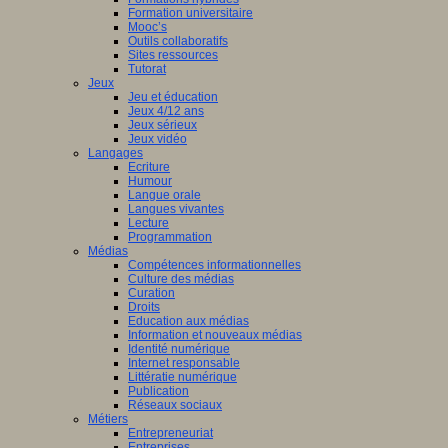
Formation universitaire
Mooc’s
Outils collaboratifs
Sites ressources
Tutorat
Jeux
Jeu et éducation
Jeux 4/12 ans
Jeux sérieux
Jeux vidéo
Langages
Ecriture
Humour
Langue orale
Langues vivantes
Lecture
Programmation
Médias
Compétences informationnelles
Culture des médias
Curation
Droits
Education aux médias
Information et nouveaux médias
Identité numérique
Internet responsable
Littératie numérique
Publication
Réseaux sociaux
Métiers
Entrepreneuriat
Entreprises