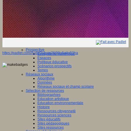
Fablab
Géolocalisation
Images
Les mondes virtuels en éducation
Pratiques collaboratives
Podcasting
Smartphones
Tableaux numériques
Tablettes
Web radio
Webdocumentaire
eTwinning
Prospective
https://padlet.com/AudeDubois78/99o5gilg50ha
Ecosystème numérique
Espaces
Politique éducative
Scénarios prospectifs
Temps
Réseaux sociaux
Algorithme
Données
Réseaux sociaux et champ scolaire
Sélection de ressources
Bibliographies
Education artistique
Education environnementale
Histoire
Ressources citoyenneté
Ressources sciences
Sites éducatifs
Sites pédagogiques
Sites ressources