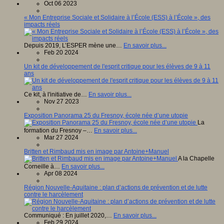
Oct 06 2023
« Mon Entreprise Sociale et Solidaire à l’École (ESS) à l’École », des
impacts réels
Depuis 2019, L’ESPER mène une…
En savoir plus...
Feb 20 2024
Un kit de développement de l'esprit critique pour les élèves de 9 à 11
ans
Ce kit, à l'initiative de…
En savoir plus...
Nov 27 2023
Exposition Panorama 25 du Fresnoy, école née d’une utopie
La
formation du Fresnoy –…
En savoir plus...
Mar 27 2024
Britten et Rimbaud mis en image par Antoine+Manuel
A la Chapelle
Corneille à…
En savoir plus...
Apr 08 2024
Région Nouvelle-Aquitaine : plan d’actions de prévention et de lutte
contre le harcèlement
Communiqué : En juillet 2020,…
En savoir plus...
Feb 29 2024