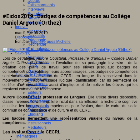
Débats
Faits marquants
Interviews
Reportages
#Eidos2019 : Badges de compétences au Collège
Brèves
Daniel Argote (Orthez)
Agenda
Innover
Didactique
mardi, Fév 05 2019
Dispositifs
Dispositifs
Pédagogie
Écrit par
Laurissergues Michelle
Recherche
Technologies
Savoir(s)
Analyses
Lors de cet atelier,
Aurore Coustalat, Professeure d’anglais – Collège Daniel
Conférences
Argote, Orthez (64)
présente l’évolution de sa pédagogie inversée : de la
Outils
création des plans de travail pour ses élèves jusqu’aux badges de
Pratiques
compétences pour valoriser leurs apprentissages. Les badges de compétences
Acteurs de l'éducation
sont basés sur les niveaux du CECRL en langue. Ils s’inscrivent dans le
Animateurs
mouvement de l’apprentissage ludique (gamification) car ils permettent de
Chercheurs
certifier d’un niveau mais aussi d’impliquer et de motiver les élèves qui les
Collectivités
reçoivent comme une récompense.
Editeurs
EdTech
Aurore Coustalat est professeur de Langues
. Elle utilise divers dispositifs,
Encadrement
classe inversée, ETwinning. Elle inclut dans sa réflexion la recherche cognitive
Enseignants
et utilise les badges de compétences pour évaluer, dans le cadre du socle
Entreprises
commun de connaissance et de culture et du CERL.
Etudiants
Les badges permettent une représentation visuelle du niveau de la
Filières industrielles
compétence.
Institutionnels
Médiateurs
Les évaluations : le CECRL
Parents
Thématiques