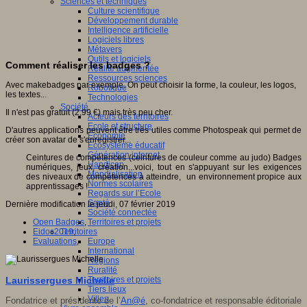
Sciences et techniques
Culture scientifique
Développement durable
Intelligence artificielle
Logiciels libres
Métavers
Outils et logiciels
Comment réaliser les badges ?
Réalité augmentée
Ressources sciences
Avec makebadges par exemple. On peut choisir la forme, la couleur, les logos,
Robotique
les textes...
Technologies
Société
Il n'est pas gratuit (2,99 €) mais très peu cher.
Acteurs des territoires
Ecole et structure
D'autres applications peuvent être très utiles comme Photospeak qui permet de
Economie
créer son avatar de s'enregistrer...
Ecosystème éducatif
Génération internet
Ceintures de compétences (ceintures de couleur comme au judo) Badges
Handicap
numériques, jeux, création...voici, tout en s'appuyant sur les exigences
Mondialisation
des niveaux de compétences à atteindre, un environnement propice aux
Normes scolaires
apprentissages !
Regards sur l’Ecole
Santé
Dernière modification le jeudi, 07 février 2019
Société connectée
Territoires et projets
Open Badges
,
Territoires
Eidos2019
,
Europe
Evaluations
,
International
Régions
Ruralité
Territoires et projets
Laurissergues Michelle
Tiers lieux
Villes
Fondatrice et présidente de l’
An@é
, co-fondatrice et responsable éditoriale