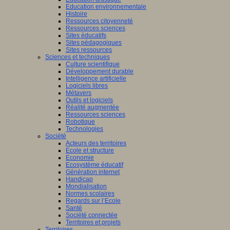
Education environnementale
Histoire
Ressources citoyenneté
Ressources sciences
Sites éducatifs
Sites pédagogiques
Sites ressources
Sciences et techniques
Culture scientifique
Développement durable
Intelligence artificielle
Logiciels libres
Métavers
Outils et logiciels
Réalité augmentée
Ressources sciences
Robotique
Technologies
Société
Acteurs des territoires
Ecole et structure
Economie
Ecosystème éducatif
Génération internet
Handicap
Mondialisation
Normes scolaires
Regards sur l’Ecole
Santé
Société connectée
Territoires et projets
Territoires