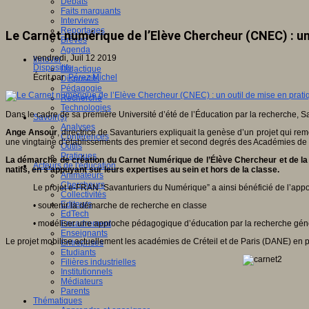
Débats
Faits marquants
Interviews
Reportages
Le Carnet numérique de l’Elève Chercheur (CNEC) : un
Brèves
Agenda
vendredi, Juil 12 2019
Innover
Dispositifs
Didactique
Écrit par
Pérez Michel
Dispositifs
Pédagogie
Recherche
Technologies
Dans le cadre de sa première Université d’été de l’Éducation par la recherche, S
Savoir(s)
Analyses
Ange Ansour
, directrice de Savanturiers expliquait la genèse d’un projet qui r
Conférences
une vingtaine d’établissements des premier et second degrés des Académies de 
Outils
Pratiques
La démarche de création du Carnet Numérique de l’Élève Chercheur et de la
Acteurs de l'éducation
natifs, en s’appuyant sur leurs expertises au sein et hors de la classe.
Animateurs
Chercheurs
Le projet e-FRAN “Savanturiers du Numérique” a ainsi bénéficié de l’appor
Collectivités
Editeurs
• soutenir la démarche de recherche en classe
EdTech
• modéliser une approche pédagogique d’éducation par la recherche générali
Encadrement
Enseignants
Le projet mobilise actuellement les académies de Créteil et de Paris (DANE) en par
Entreprises
Etudiants
Filières industrielles
Institutionnels
Médiateurs
Parents
Thématiques