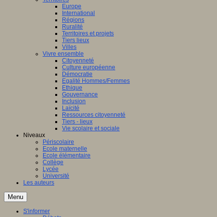
Europe
International
Régions
Ruralité
Territoires et projets
Tiers lieux
Villes
Vivre ensemble
Citoyenneté
Culture européenne
Démocratie
Egalité Hommes/Femmes
Ethique
Gouvernance
Inclusion
Laïcité
Ressources citoyenneté
Tiers - lieux
Vie scolaire et sociale
Niveaux
Périscolaire
Ecole maternelle
Ecole élémentaire
Collège
Lycée
Université
Les auteurs
Menu
S'informer