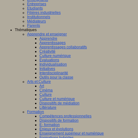
Entreprises
Etudiants
Filières industrielles
Institutionnels
Médiateurs
Parents
Thématiques
Apprendre et enseigner
Apprendre
Apprentissages
Apprentissages collaboratifs
Créativité
Culture numérique
Evaluations
Individualisation
Initiatives
Interdisciplinarité
Outils pour la classe
Arts et Culture
Art
Cinéma
Culture
Culture et numérique
Dispositifs de médiation
Littérature
Formation
Compétences professionnelles
Dispositifs de formation
E- formation
Enjeux et évolutions
Enseignement supérieur et numérique
Formations hybrides