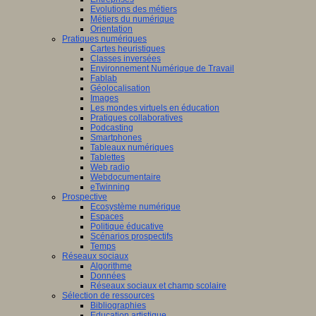
Evolutions des métiers
Métiers du numérique
Orientation
Pratiques numériques
Cartes heuristiques
Classes inversées
Environnement Numérique de Travail
Fablab
Géolocalisation
Images
Les mondes virtuels en éducation
Pratiques collaboratives
Podcasting
Smartphones
Tableaux numériques
Tablettes
Web radio
Webdocumentaire
eTwinning
Prospective
Ecosystème numérique
Espaces
Politique éducative
Scénarios prospectifs
Temps
Réseaux sociaux
Algorithme
Données
Réseaux sociaux et champ scolaire
Sélection de ressources
Bibliographies
Education artistique