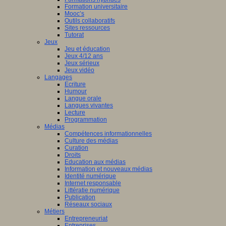
Formation universitaire
Mooc’s
Outils collaboratifs
Sites ressources
Tutorat
Jeux
Jeu et éducation
Jeux 4/12 ans
Jeux sérieux
Jeux vidéo
Langages
Ecriture
Humour
Langue orale
Langues vivantes
Lecture
Programmation
Médias
Compétences informationnelles
Culture des médias
Curation
Droits
Education aux médias
Information et nouveaux médias
Identité numérique
Internet responsable
Littératie numérique
Publication
Réseaux sociaux
Métiers
Entrepreneuriat
Entreprises