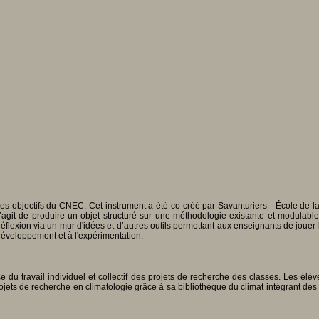
les objectifs du CNEC. Cet instrument a été co-créé par Savanturiers - École de la 
’agit de produire un objet structuré sur une méthodologie existante et modulabl
xion via un mur d'idées et d’autres outils permettant aux enseignants de jouer l
 développement et à l'expérimentation.
 travail individuel et collectif des projets de recherche des classes. Les élève
ts de recherche en climatologie grâce à sa bibliothèque du climat intégrant des c