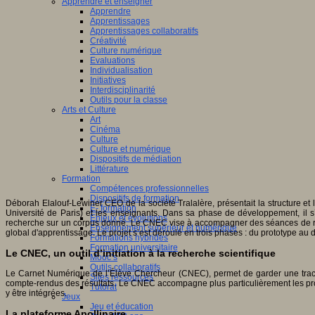
Apprendre et enseigner
Apprendre
Apprentissages
Apprentissages collaboratifs
Créativité
Culture numérique
Evaluations
Individualisation
Initiatives
Interdisciplinarité
Outils pour la classe
Arts et Culture
Art
Cinéma
Culture
Culture et numérique
Dispositifs de médiation
Littérature
Formation
Compétences professionnelles
Dispositifs de formation
Déborah Elalouf-Lewiner CEO de la société Tralalère, présentait la structure et 
E- formation
Université de Paris) et les enseignants. Dans sa phase de développement, il s
Enjeux et évolutions
recherche sur un corpus donné. Le CNEC vise à accompagner des séances de réfle
Enseignement supérieur et numérique
global d'apprentissage. Le projet s’est déroulé en trois phases : du prototype au
Formations hybrides
Formation universitaire
Le CNEC, un outil d’initiation à la recherche scientifique
Mooc’s
Outils collaboratifs
Le Carnet Numérique de l’Élève Chercheur (CNEC), permet de garder une trace du
Sites ressources
compte-rendus des résultats. Le CNEC accompagne plus particulièrement les proje
Tutorat
y être intégrées.
Jeux
Jeu et éducation
La plateforme Apollinaire