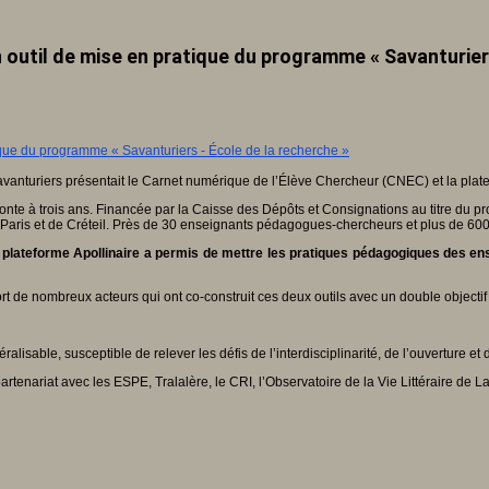
 outil de mise en pratique du programme « Savanturiers
avanturiers présentait le Carnet numérique de l’Élève Chercheur (CNEC) et la plate
emonte à trois ans. Financée par la Caisse des Dépôts et Consignations au titre du p
Paris et de Créteil. Près de 30 enseignants pédagogues-chercheurs et plus de 600
 plateforme Apollinaire a permis de mettre les pratiques pédagogiques des en
t de nombreux acteurs qui ont co-construit ces deux outils avec un double objectif
sable, susceptible de relever les défis de l’interdisciplinarité, de l’ouverture et
tenariat avec les ESPE, Tralalère, le CRI, l’Observatoire de la Vie Littéraire de L