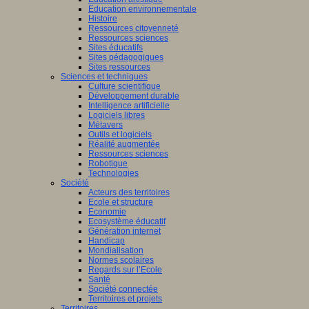
Education environnementale
Histoire
Ressources citoyenneté
Ressources sciences
Sites éducatifs
Sites pédagogiques
Sites ressources
Sciences et techniques
Culture scientifique
Développement durable
Intelligence artificielle
Logiciels libres
Métavers
Outils et logiciels
Réalité augmentée
Ressources sciences
Robotique
Technologies
Société
Acteurs des territoires
Ecole et structure
Economie
Ecosystème éducatif
Génération internet
Handicap
Mondialisation
Normes scolaires
Regards sur l’Ecole
Santé
Société connectée
Territoires et projets
Territoires