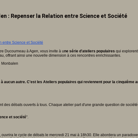
en : Repenser la Relation entre Science et Société
re Ducourneau à Agen, vous invite à u
ne série d'ateliers populaires
qui explorent 
au, offrant ainsi une nouvelle dimension à ces rencontres enrichissantes.
de Monbalen
à aucun autre. C'est les Ateliers populaires qui reviennent pour la cinquième a
nt des débats ouverts à tous. Chaque atelier part d'une grande question de société 
ience et société
".
uvrira le cycle de débats le mercredi 21 mai à 18h30. Elle abordera un paradoxe 