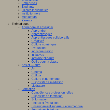
Entreprises
Etudiants
Filières industrielles
Institutionnels
Médiateurs
Parents
Thématiques
Apprendre et enseigner
Apprendre
Apprentissages
Apprentissages collaboratifs
Créativité
Culture numérique
Evaluations
Individualisation
Initiatives
Interdisciplinarité
Outils pour la classe
Arts et Culture
Art
Cinéma
Culture
Culture et numérique
Dispositifs de médiation
Littérature
Formation
Compétences professionnelles
Dispositifs de formation
E- formation
Enjeux et évolutions
Enseignement supérieur et numérique
Formations hybrides