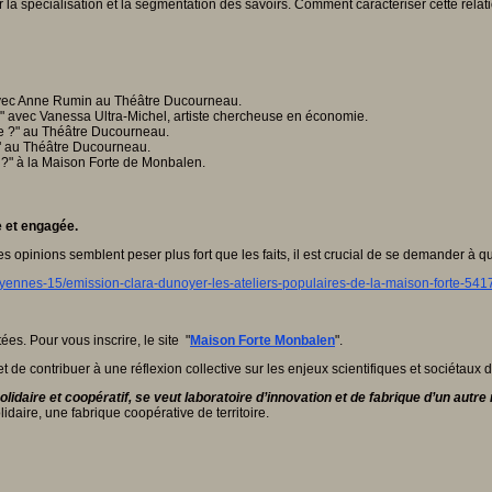
 la spécialisation et la segmentation des savoirs. Comment caractériser cette relati
 avec Anne Rumin au Théâtre Ducourneau.
?" avec Vanessa Ultra-Michel, artiste chercheuse en économie.
ogue ?" au Théâtre Ducourneau.
n ?" au Théâtre Ducourneau.
 ?" à la Maison Forte de Monbalen.
e et engagée.
 opinions semblent peser plus fort que les faits, il est crucial de se demander à quo
toyennes-15/emission-clara-dunoyer-les-ateliers-populaires-de-la-maison-forte-541
tées. Pour vous inscrire, le site "
Maison Forte Monbalen
".
de contribuer à une réflexion collective sur les enjeux scientifiques et sociétaux 
solidaire et coopératif, se veut laboratoire d’innovation et de fabrique d’un aut
lidaire, une fabrique coopérative de territoire.