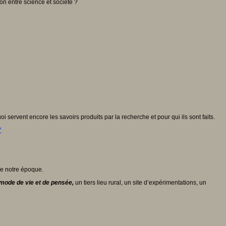
on entre science et société ?
i servent encore les savoirs produits par la recherche et pour qui ils sont faits.
7
de notre époque.
re mode de vie et de pensée,
un tiers lieu rural, un site d’expérimentations, un