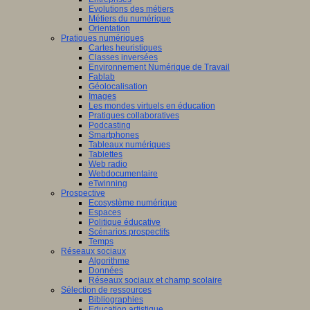
Evolutions des métiers
Métiers du numérique
Orientation
Pratiques numériques
Cartes heuristiques
Classes inversées
Environnement Numérique de Travail
Fablab
Géolocalisation
Images
Les mondes virtuels en éducation
Pratiques collaboratives
Podcasting
Smartphones
Tableaux numériques
Tablettes
Web radio
Webdocumentaire
eTwinning
Prospective
Ecosystème numérique
Espaces
Politique éducative
Scénarios prospectifs
Temps
Réseaux sociaux
Algorithme
Données
Réseaux sociaux et champ scolaire
Sélection de ressources
Bibliographies
Education artistique