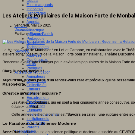
Débats
Faits marquants
Interviews
Reportages
Les Ateliers Populaires de la Maison Forte de Monbal
Brèves
Agenda
vendredi, Mai 16 2025
Innover
Dispositifs
Didactique
Écrit par
Figeac Patrick
Dispositifs
Pédagogie
Recherche
Technologies
La Maison Forte de Monbalen* en Lot-et-Garonne, en collaboration avec le Théât
Savoir(s)
ateliers sortent des murs de la Maison Forte pour s'installer au Théâtre Ducourne
Analyses
Conférences
Rencontre avec Clara Dunoyer pour les Ateliers populaires de la Maison Forte 
Outils
Pratiques
Clara Dunoyer, bonjour !
Acteurs de l'éducation
Animateurs
Aujourd'hui, je vous parle d'un rendez-vous rare et précieux qui ne ressemble 
Chercheurs
Maison-Forte.
Collectivités
Editeurs
Qu'est-ce qu'un atelier populaire ?
EdTech
Encadrement
Enseignants
Les Ateliers Populaires, qui en sont à leur cinquième année consécutive, so
Entreprises
éclairer le débat.
Etudiants
Cette année, le thème central est "
Savoirs en crise : une rupture entre sc
Filières industrielles
Institutionnels
Le Paradoxe de la Science Moderne
Médiateurs
Parents
Thématiques
Anne Rumin,
chercheuse en science politique et docteure associée au CEVIPOF, o