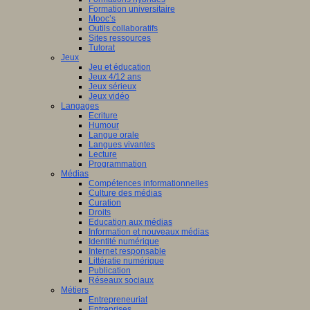
Formation universitaire
Mooc’s
Outils collaboratifs
Sites ressources
Tutorat
Jeux
Jeu et éducation
Jeux 4/12 ans
Jeux sérieux
Jeux vidéo
Langages
Ecriture
Humour
Langue orale
Langues vivantes
Lecture
Programmation
Médias
Compétences informationnelles
Culture des médias
Curation
Droits
Education aux médias
Information et nouveaux médias
Identité numérique
Internet responsable
Littératie numérique
Publication
Réseaux sociaux
Métiers
Entrepreneuriat
Entreprises