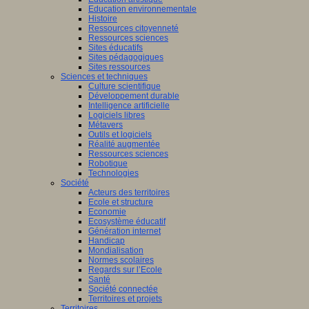
Education environnementale
Histoire
Ressources citoyenneté
Ressources sciences
Sites éducatifs
Sites pédagogiques
Sites ressources
Sciences et techniques
Culture scientifique
Développement durable
Intelligence artificielle
Logiciels libres
Métavers
Outils et logiciels
Réalité augmentée
Ressources sciences
Robotique
Technologies
Société
Acteurs des territoires
Ecole et structure
Economie
Ecosystème éducatif
Génération internet
Handicap
Mondialisation
Normes scolaires
Regards sur l’Ecole
Santé
Société connectée
Territoires et projets
Territoires