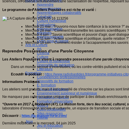
Apprendre et enseigner
sciences, on observe simultanément une sacralisation de l'expertise, reposant sur
Apprendre
Apprentissages
Le programme des Ateliers Populaires est riche et varié :
Apprentissages collaboratifs
Créativité
Culture numérique
Evaluations
Mercredi 21 mai : "Pouvons-nous faire confiance à la science ?"
Individualisation
Mercredi 28 mai : "Comment transmettre les savoirs scientifiques 
Initiatives
Mercredi 4 juin : "Savoir scientifique et pouvoir d'agir, quel dial
Interdisciplinarité
Mercredi 11 juin : "Acteur scientifique et politique, quelle relatio
Outils pour la classe
Mercredi 18 juin : "Comment résister à l'accaparement des savoirs
Arts et Culture
Art
Reprendre Possession d'une Parole Citoyenne
Cinéma
Culture
Les Ateliers Populaires visent à reprendre possession d'une parole citoyenn
Culture et numérique
Dispositifs de médiation
Dans un monde secoué d'incertitudes, où les contre-vérités pullulent et où les
Littérature
Formation
Ecouter le podcast :
https://www.radiobastides.fr/programme-initiatives-ci
Compétences professionnelles
Dispositifs de formation
Informations Pratiques
E- formation
Les ateliers sont gratuits, mais il est conseillé de s'inscrire car les places sont limi
Enjeux et évolutions
Enseignement supérieur et numérique
Ne manquez pas cette occasion unique de participer à des débats enrichissants et 
Formations hybrides
Formation universitaire
*Ouverte en 2017 à Monbalen (47), La Maison forte, tiers lieu social, culturel, 
Mooc’s
laboratoire d’innovation sociale et culturelle, un espace de transition sociale et so
Outils collaboratifs
Sites ressources
Découvrir :
https://la-maison-forte.com/
Tutorat
Jeux
Dernière modification le mercredi, 04 juin 2025
Jeu et éducation