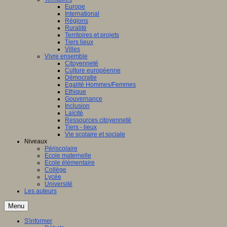
Europe
International
Régions
Ruralité
Territoires et projets
Tiers lieux
Villes
Vivre ensemble
Citoyenneté
Culture européenne
Démocratie
Egalité Hommes/Femmes
Ethique
Gouvernance
Inclusion
Laïcité
Ressources citoyenneté
Tiers - lieux
Vie scolaire et sociale
Niveaux
Périscolaire
Ecole maternelle
Ecole élémentaire
Collège
Lycée
Université
Les auteurs
Menu
S'informer