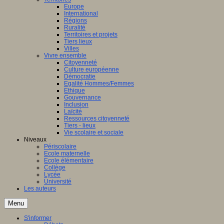
Europe
International
Régions
Ruralité
Territoires et projets
Tiers lieux
Villes
Vivre ensemble
Citoyenneté
Culture européenne
Démocratie
Egalité Hommes/Femmes
Ethique
Gouvernance
Inclusion
Laïcité
Ressources citoyenneté
Tiers - lieux
Vie scolaire et sociale
Niveaux
Périscolaire
Ecole maternelle
Ecole élémentaire
Collège
Lycée
Université
Les auteurs
Menu
S'informer