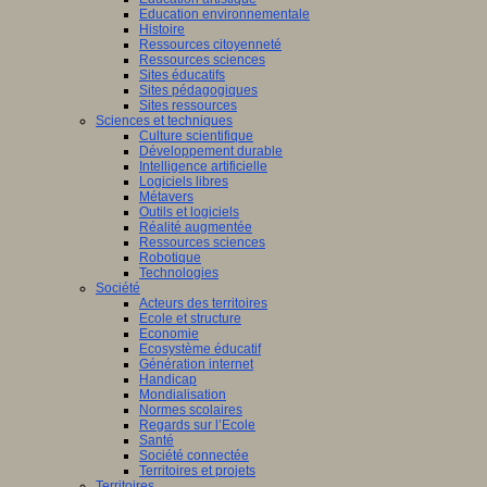
Education environnementale
Histoire
Ressources citoyenneté
Ressources sciences
Sites éducatifs
Sites pédagogiques
Sites ressources
Sciences et techniques
Culture scientifique
Développement durable
Intelligence artificielle
Logiciels libres
Métavers
Outils et logiciels
Réalité augmentée
Ressources sciences
Robotique
Technologies
Société
Acteurs des territoires
Ecole et structure
Economie
Ecosystème éducatif
Génération internet
Handicap
Mondialisation
Normes scolaires
Regards sur l’Ecole
Santé
Société connectée
Territoires et projets
Territoires