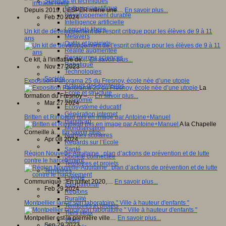
Sciences et techniques
Culture scientifique
Depuis 2019, L’ESPER mène une…
En savoir plus...
Développement durable
Feb 20 2024
Intelligence artificielle
Logiciels libres
Un kit de développement de l'esprit critique pour les élèves de 9 à 11
Métavers
ans
Outils et logiciels
Réalité augmentée
Ressources sciences
Ce kit, à l'initiative de…
En savoir plus...
Robotique
Nov 27 2023
Technologies
Société
Exposition Panorama 25 du Fresnoy, école née d’une utopie
Acteurs des territoires
La
Ecole et structure
formation du Fresnoy –…
En savoir plus...
Economie
Mar 27 2024
Ecosystème éducatif
Génération internet
Britten et Rimbaud mis en image par Antoine+Manuel
Handicap
A la Chapelle
Mondialisation
Corneille à…
En savoir plus...
Normes scolaires
Apr 08 2024
Regards sur l’Ecole
Santé
Région Nouvelle-Aquitaine : plan d’actions de prévention et de lutte
Société connectée
contre le harcèlement
Territoires et projets
Territoires
Europe
Communiqué : En juillet 2020,…
En savoir plus...
International
Feb 29 2024
Régions
Ruralité
Montpellier lance son laboratoire " Ville à hauteur d'enfants "
Territoires et projets
Tiers lieux
Montpellier est la première ville…
En savoir plus...
Villes
Sep 29 2023