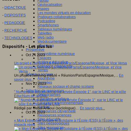
Fablab
Géolocalisation
-
DIDACTIQUE
Images
Les mondes virtuels en éducation
-
DISPOSITIFS
Pratiques collaboratives
Podcasting
-
PEDAGOGIE
Smartphones
Tableaux numériques
-
RECHERCHE
Tablettes
Web radio
-
TECHNOLOGIES
Webdocumentaire
eTwinning
Dispositifs - Les plus lus
Prospective
Ecosystème numérique
Oct 24 2023
Espaces
Politique éducative
Un projet eTwinning La Réunion/Paris/Espagne/Mexique, et Vice Versa
Scénarios prospectifs
Temps
Réseaux sociaux
Un projet eTwinning intitulé « Réunion/Paris/Espagne/Mexique,…
En
Algorithme
savoir plus...
Données
Nov 22 2023
Réseaux sociaux et champ scolaire
Sélection de ressources
" Numérique adolescent et vie privée Épisode 1", par le LINC et le pôle
Bibliographies
EducNum de la CNIL
Education artistique
Education environnementale
Histoire
Rédigé par Mehdi Arfaoui (sociologue)…
En savoir plus...
Ressources citoyenneté
Oct 06 2023
Ressources sciences
Sites éducatifs
« Mon Entreprise Sociale et Solidaire à l’École (ESS) à l’École », des
Sites pédagogiques
impacts réels
Sites ressources