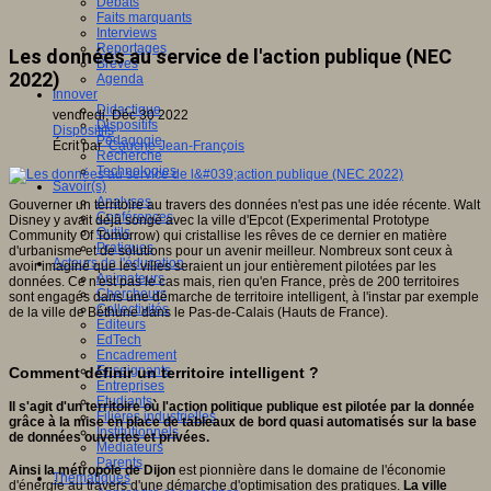
Débats
Faits marquants
Interviews
Reportages
Les données au service de l'action publique (NEC
Brèves
2022)
Agenda
Innover
Didactique
vendredi, Déc 30 2022
Dispositifs
Dispositifs
Pédagogie
Écrit par
Cauche Jean-François
Recherche
Technologies
Savoir(s)
Analyses
Gouverner un territoire au travers des données n'est pas une idée récente. Walt
Conférences
Disney y avait déjà songé avec la ville d'Epcot (Experimental Prototype
Outils
Community Of Tomorrow) qui cristallise les rêves de ce dernier en matière
Pratiques
d'urbanisme et de solutions pour un avenir meilleur. Nombreux sont ceux à
Acteurs de l'éducation
avoir imaginé que les villes seraient un jour entièrement pilotées par les
Animateurs
données. Ce n'est pas le cas mais, rien qu'en France, près de 200 territoires
Chercheurs
sont engagés dans une démarche de territoire intelligent, à l'instar par exemple
Collectivités
de la ville de Béthune dans le Pas-de-Calais (Hauts de France).
Editeurs
EdTech
Encadrement
Enseignants
Comment définir un territoire intelligent ?
Entreprises
Etudiants
Il s'agit d'un territoire où l'action politique publique est pilotée par la donnée
Filières industrielles
grâce à la mise en place de tableaux de bord quasi automatisés sur la base
Institutionnels
de données ouvertes et privées.
Médiateurs
Parents
Ainsi la métropole de Dijon
est pionnière dans le domaine de l'économie
Thématiques
d'énergie au travers d'une démarche d'optimisation des pratiques.
La ville