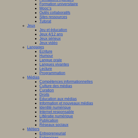
Formation universitaire
Mooc’s
Outils collaboratifs
Sites ressources
Tutorat
Jeux
Jeu et éducation
Jeux 4/12 ans
Jeux sérieux
Jeux vidéo
Langages
Ecriture
Humour
Langue orale
Langues vivantes
Lecture
Programmation
Médias
Compétences informationnelles
Culture des médias
Curation
Droits
Education aux médias
Information et nouveaux médias
Identité numérique
Internet responsable
Littératie numérique
Publication
Réseaux sociaux
Métiers
Entrepreneuriat
Entreprises