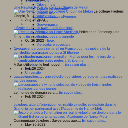
Vivre ensemble
Citoyenneté
Une Newton Room au collège Chopin de Melun
Culture européenne
Le collège Frédéric
Démocratie
Chopin, à…
En savoir plus...
Egalité Hommes/Femmes
Aug 19 2024
Ethique
Gouvernance
L’école du Zénith (Lab-École Shefford)
Inclusion
Pelletier de Fontenay, une
Laïcité
firme…
En savoir plus...
Ressources citoyenneté
Oct 25 2023
Tiers - lieux
Vie scolaire et sociale
Le premier parcours immersif en France pour les métiers de la
Niveaux
construction ouvre ses portes à St Etienne
Périscolaire
Ecole maternelle
Ecole élémentaire
A Saint-Étienne, le tout nouvel…
En savoir plus...
Collège
Feb 26 2024
Lycée
Université
parcoursmetiers.tv : une sélection de vidéos de trois minutes réalisées
Les auteurs
par des jeunes
Le monde de demain sera…
En savoir plus...
Feb 08 2024
Jexplore, aide à l'orientation en réalité virtuelle, se déploie dans le
Grand-Est en partenariat avec l'Académie de Nancy-Metz
Communiqué Jexplore : Savez-vous que,…
En savoir plus...
May 30 2023