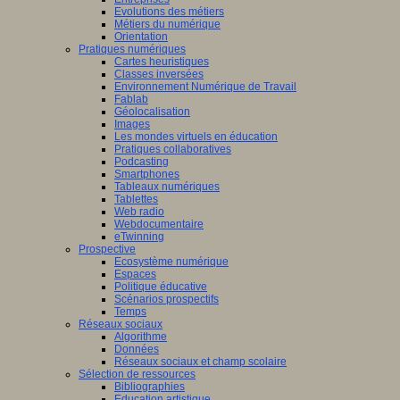
Evolutions des métiers
Métiers du numérique
Orientation
Pratiques numériques
Cartes heuristiques
Classes inversées
Environnement Numérique de Travail
Fablab
Géolocalisation
Images
Les mondes virtuels en éducation
Pratiques collaboratives
Podcasting
Smartphones
Tableaux numériques
Tablettes
Web radio
Webdocumentaire
eTwinning
Prospective
Ecosystème numérique
Espaces
Politique éducative
Scénarios prospectifs
Temps
Réseaux sociaux
Algorithme
Données
Réseaux sociaux et champ scolaire
Sélection de ressources
Bibliographies
Education artistique