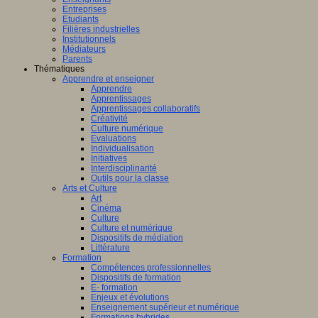
Entreprises
Etudiants
Filières industrielles
Institutionnels
Médiateurs
Parents
Thématiques
Apprendre et enseigner
Apprendre
Apprentissages
Apprentissages collaboratifs
Créativité
Culture numérique
Evaluations
Individualisation
Initiatives
Interdisciplinarité
Outils pour la classe
Arts et Culture
Art
Cinéma
Culture
Culture et numérique
Dispositifs de médiation
Littérature
Formation
Compétences professionnelles
Dispositifs de formation
E- formation
Enjeux et évolutions
Enseignement supérieur et numérique
Formations hybrides