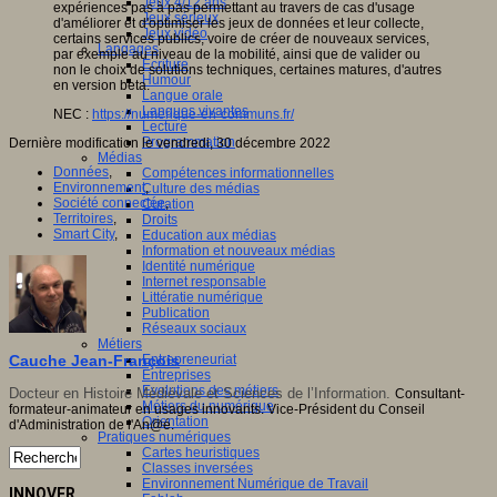
Jeux 4/12 ans
expériences pas à pas permettant au travers de cas d'usage
Jeux sérieux
d'améliorer et d'optimiser les jeux de données et leur collecte,
Jeux vidéo
certains services publics, voire de créer de nouveaux services,
Langages
par exemple au niveau de la mobilité, ainsi que de valider ou
Ecriture
non le choix de solutions techniques, certaines matures, d'autres
Humour
en version beta.
Langue orale
Langues vivantes
NEC :
https://numerique-en-communs.fr/
Lecture
Programmation
Dernière modification le vendredi, 30 décembre 2022
Médias
Données
,
Compétences informationnelles
Environnement
,
Culture des médias
Société connectée
,
Curation
Territoires
,
Droits
Smart City
,
Education aux médias
Information et nouveaux médias
Identité numérique
Internet responsable
Littératie numérique
Publication
Réseaux sociaux
Métiers
Cauche Jean-François
Entrepreneuriat
Entreprises
Evolutions des métiers
Docteur en Histoire Médiévale et Sciences de l’Information.
Consultant-
Métiers du numérique
formateur-animateur en usages innovants. Vice-Président du Conseil
Orientation
d'Administration de l'An@é.
Pratiques numériques
Cartes heuristiques
Classes inversées
Environnement Numérique de Travail
INNOVER