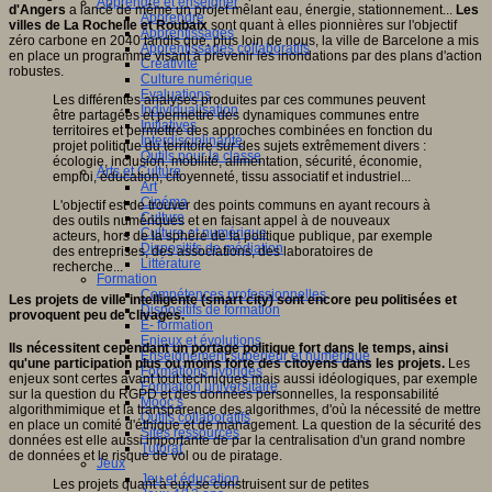
Apprendre et enseigner
d'Angers
a lancé de même un projet mêlant eau, énergie, stationnement...
Les
Apprendre
villes de La Rochelle et Roubaix
sont quant à elles pionnières sur l'objectif
Apprentissages
zéro carbone en 2040 tandis que, plus loin de nous, la ville de Barcelone a mis
Apprentissages collaboratifs
en place un programme visant à prévenir les inondations par des plans d'action
Créativité
robustes.
Culture numérique
Evaluations
Les différentes analyses produites par ces communes peuvent
Individualisation
être partagées et permettre des dynamiques communes entre
Initiatives
territoires et permettre des approches combinées en fonction du
Interdisciplinarité
projet politique du territoire sur des sujets extrêmement divers :
Outils pour la classe
écologie, inclusion, mobilité, alimentation, sécurité, économie,
Arts et Culture
emploi, éducation, citoyenneté, tissu associatif et industriel...
Art
Cinéma
L'objectif est de trouver des points communs en ayant recours à
Culture
des outils numériques et en faisant appel à de nouveaux
Culture et numérique
acteurs, hors de la sphère de la politique publique, par exemple
Dispositifs de médiation
des entreprises, des associations, des laboratoires de
Littérature
recherche...
Formation
Compétences professionnelles
Les projets de ville intelligente (smart city) sont encore peu politisées et
Dispositifs de formation
provoquent peu de clivages.
E- formation
Enjeux et évolutions
Ils nécessitent cependant un portage politique fort dans le temps, ainsi
Enseignement supérieur et numérique
qu'une participation plus ou moins forte des citoyens dans les projets.
Les
Formations hybrides
enjeux sont certes avant tout techniques mais aussi idéologiques, par exemple
Formation universitaire
sur la question du RGPD et des données personnelles, la responsabilité
Mooc’s
algorithmimique et la transparence des algorithmes, d'où la nécessité de mettre
Outils collaboratifs
en place un comité d'éthique et de management. La question de la sécurité des
Sites ressources
données est elle aussi importante de par la centralisation d'un grand nombre
Tutorat
de données et le risque de vol ou de piratage.
Jeux
Jeu et éducation
Les projets quant à eux se construisent sur de petites