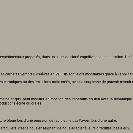
 expérimentaux proposés, dans un souci de clarté cognitive et de ritualisation. Un
es carnets Evernote® d'élèves en PDF. Ils sont alors modifiables grâce à l’applicat
u des chroniques ou des émissions radio créés, avec la souplesse de pouvoir reven
ne et qu’il peut modifier en fonction des impératifs en lien avec la dynamique d
roductions écrite ou orales.
ure bleue lors d’une émission de radio et ne pas l’avoir lors d’une autre.
rticuliers, c’est à nous enseignant de nous adapter à leurs difficultés, pas à eux.