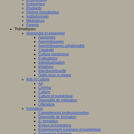
Entreprises
Etudiants
Filières industrielles
Institutionnels
Médiateurs
Parents
Thématiques
Apprendre et enseigner
Apprendre
Apprentissages
Apprentissages collaboratifs
Créativité
Culture numérique
Evaluations
Individualisation
Initiatives
Interdisciplinarité
Outils pour la classe
Arts et Culture
Art
Cinéma
Culture
Culture et numérique
Dispositifs de médiation
Littérature
Formation
Compétences professionnelles
Dispositifs de formation
E- formation
Enjeux et évolutions
Enseignement supérieur et numérique
Formations hybrides