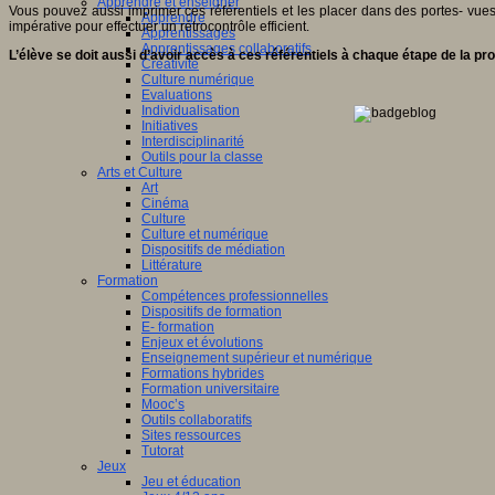
Apprendre et enseigner
Vous pouvez aussi imprimer ces référentiels et les placer dans des portes- vue
Apprendre
impérative pour effectuer un rétrocontrôle efficient.
Apprentissages
Apprentissages collaboratifs
L’élève se doit aussi d’avoir accès à ces référentiels à chaque étape de la pr
Créativité
Culture numérique
Evaluations
Individualisation
Initiatives
Interdisciplinarité
Outils pour la classe
Arts et Culture
Art
Cinéma
Culture
Culture et numérique
Dispositifs de médiation
Littérature
Formation
Compétences professionnelles
Dispositifs de formation
E- formation
Enjeux et évolutions
Enseignement supérieur et numérique
Formations hybrides
Formation universitaire
Mooc’s
Outils collaboratifs
Sites ressources
Tutorat
Jeux
Jeu et éducation