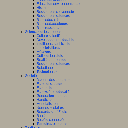
Education environnementale
Histoire
Ressources citoyenneté
Ressources sciences
Sites éducatifs
Sites pédagogiques
Sites ressources
Sciences et techniques
Culture scientifique
Développement durable
Intelligence artificielle
Logiciels libres
Métavers
Outils et logiciels
Réalité augmentée
Ressources sciences
Robotique
Technologies
Société
Acteurs des territoires
Ecole et structure
Economie
Ecosystème éducatif
Génération internet
Handicap
Mondialisation
Normes scolaires
Regards sur l’Ecole
Santé
Société connectée
Territoires et projets
Territoires