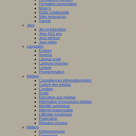
Formation universitaire
Mooc’s
Outils collaboratifs
Sites ressources
Tutorat
Jeux
Jeu et éducation
Jeux 4/12 ans
Jeux sérieux
Jeux vidéo
Langages
Ecriture
Humour
Langue orale
Langues vivantes
Lecture
Programmation
Médias
Compétences informationnelles
Culture des médias
Curation
Droits
Education aux médias
Information et nouveaux médias
Identité numérique
Internet responsable
Littératie numérique
Publication
Réseaux sociaux
Métiers
Entrepreneuriat
Entreprises