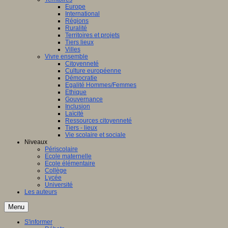
Europe
International
Régions
Ruralité
Territoires et projets
Tiers lieux
Villes
Vivre ensemble
Citoyenneté
Culture européenne
Démocratie
Egalité Hommes/Femmes
Ethique
Gouvernance
Inclusion
Laïcité
Ressources citoyenneté
Tiers - lieux
Vie scolaire et sociale
Niveaux
Périscolaire
Ecole maternelle
Ecole élémentaire
Collège
Lycée
Université
Les auteurs
Menu
S'informer