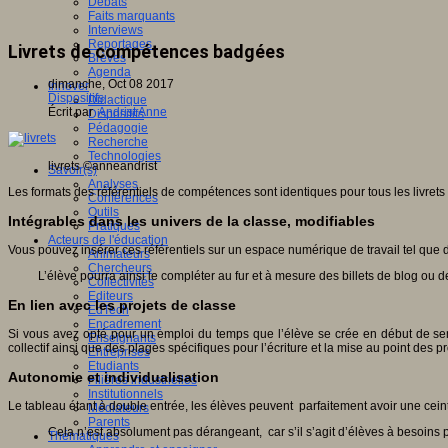
Débats
Faits marquants
Interviews
Reportages
Livrets de compétences badgées
Brèves
Agenda
dimanche, Oct 08 2017
Innover
Dispositifs
Didactique
Écrit par
Andrist Anne
Dispositifs
Pédagogie
Recherche
Technologies
livrets
©anneandrist
Savoir(s)
Analyses
Les formats des référentiels de compétences sont identiques pour tous les livrets
Conférences
Outils
Intégrables dans les univers de la classe, modifiables
Pratiques
Acteurs de l'éducation
Vous pouvez insérer ces référentiels sur un espace numérique de travail tel que d
Animateurs
Chercheurs
L’élève pourra ainsi le compléter au fur et à mesure des billets de blog o
Collectivités
Editeurs
En lien avec les projets de classe
EdTech
Encadrement
Si vous avez opté pour un emploi du temps que l’élève se crée en début de semai
Enseignants
collectif ainsi que des plages spécifiques pour l’écriture et la mise au point des p
Entreprises
Etudiants
Autonomie et individualisation
Filières industrielles
Institutionnels
Le tableau étant à double entrée, les élèves peuvent parfaitement avoir une ceint
Médiateurs
Parents
Cela n’est absolument pas dérangeant, car s’il s’agit d’élèves à besoins pa
Thématiques