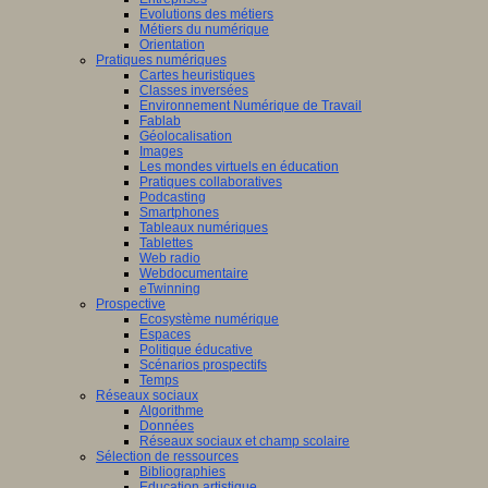
Evolutions des métiers
Métiers du numérique
Orientation
Pratiques numériques
Cartes heuristiques
Classes inversées
Environnement Numérique de Travail
Fablab
Géolocalisation
Images
Les mondes virtuels en éducation
Pratiques collaboratives
Podcasting
Smartphones
Tableaux numériques
Tablettes
Web radio
Webdocumentaire
eTwinning
Prospective
Ecosystème numérique
Espaces
Politique éducative
Scénarios prospectifs
Temps
Réseaux sociaux
Algorithme
Données
Réseaux sociaux et champ scolaire
Sélection de ressources
Bibliographies
Education artistique