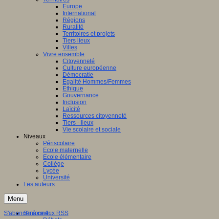
Europe
International
Régions
Ruralité
Territoires et projets
Tiers lieux
Villes
Vivre ensemble
Citoyenneté
Culture européenne
Démocratie
Egalité Hommes/Femmes
Ethique
Gouvernance
Inclusion
Laïcité
Ressources citoyenneté
Tiers - lieux
Vie scolaire et sociale
Niveaux
Périscolaire
Ecole maternelle
Ecole élémentaire
Collège
Lycée
Université
Les auteurs
Menu
S'abonner à ce flux RSS
S'informer