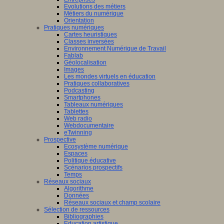
Evolutions des métiers
Métiers du numérique
Orientation
Pratiques numériques
Cartes heuristiques
Classes inversées
Environnement Numérique de Travail
Fablab
Géolocalisation
Images
Les mondes virtuels en éducation
Pratiques collaboratives
Podcasting
Smartphones
Tableaux numériques
Tablettes
Web radio
Webdocumentaire
eTwinning
Prospective
Ecosystème numérique
Espaces
Politique éducative
Scénarios prospectifs
Temps
Réseaux sociaux
Algorithme
Données
Réseaux sociaux et champ scolaire
Sélection de ressources
Bibliographies
Education artistique