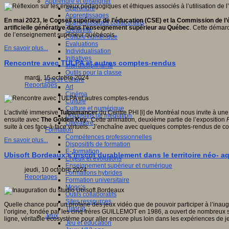
Apprendre et enseigner
Apprendre
Apprentissages
En mai 2023, le Conseil supérieur de l’éducation (CSE) et la Commission de l’ét
Apprentissages collaboratifs
artificielle générative dans l’enseignement supérieur au Québec
. Cette démarc
Créativité
de l’enseignement supérieur québécois.
Culture numérique
Evaluations
En savoir plus...
Individualisation
Initiatives
Rencontre avec TULPA et autres comptes-rendus
Interdisciplinarité
Outils pour la classe
mardi, 15 octobre 2024
Arts et Culture
Reportages
Art
Cinéma
Culture
Culture et numérique
L’activité immersive
Tulpamancer
du Centre PHI [i] de Montréal nous invite à un
Dispositifs de médiation
ensuite avec
The Golden Key.
Cette animation, deuxième partie de l’exposition
Littérature
suite à ces face-à-face virtuels. J’enchaîne avec quelques comptes-rendus de c
Formation
Compétences professionnelles
En savoir plus...
Dispositifs de formation
E- formation
Ubisoft Bordeaux s’inscrit durablement dans le territoire néo- aq
Enjeux et évolutions
Enseignement supérieur et numérique
jeudi, 10 octobre 2024
Formations hybrides
Reportages
Formation universitaire
Mooc’s
Outils collaboratifs
Sites ressources
Quelle chance pour un profane des jeux vidéo que de pouvoir participer à l’inaugu
Tutorat
l’origine, fondée par les cinq frères GUILLEMOT en 1986, a ouvert de nombreux st
Jeux
ligne, véritable écosystème pour aller encore plus loin dans les expériences de j
Jeu et éducation