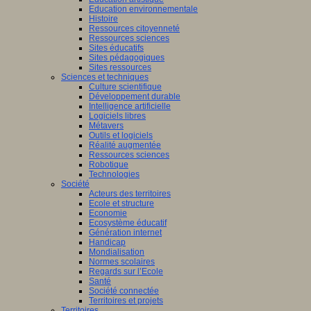
Education environnementale
Histoire
Ressources citoyenneté
Ressources sciences
Sites éducatifs
Sites pédagogiques
Sites ressources
Sciences et techniques
Culture scientifique
Développement durable
Intelligence artificielle
Logiciels libres
Métavers
Outils et logiciels
Réalité augmentée
Ressources sciences
Robotique
Technologies
Société
Acteurs des territoires
Ecole et structure
Economie
Ecosystème éducatif
Génération internet
Handicap
Mondialisation
Normes scolaires
Regards sur l’Ecole
Santé
Société connectée
Territoires et projets
Territoires