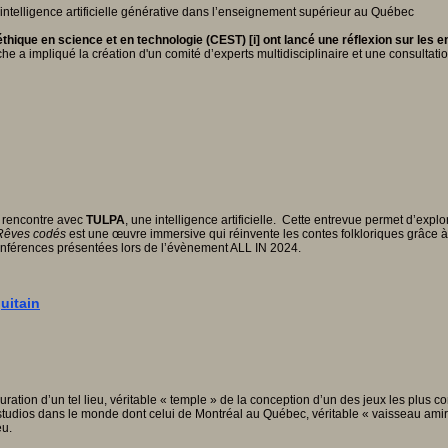
hique en science et en technologie (CEST) [i] ont lancé une réflexion sur les en
he a impliqué la création d'un comité d’experts multidisciplinaire et une consultat
e rencontre avec
TULPA
, une intelligence artificielle. Cette entrevue permet d’explo
Rêves codés
est une œuvre immersive qui réinvente les contes folkloriques grâce à l’
onférences présentées lors de l’évènement ALL IN 2024.
uitain
ration d’un tel lieu, véritable « temple » de la conception d’un des jeux les plus 
udios dans le monde dont celui de Montréal au Québec, véritable « vaisseau amiral 
eu.