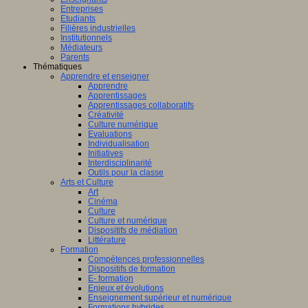
Entreprises
Etudiants
Filières industrielles
Institutionnels
Médiateurs
Parents
Thématiques
Apprendre et enseigner
Apprendre
Apprentissages
Apprentissages collaboratifs
Créativité
Culture numérique
Evaluations
Individualisation
Initiatives
Interdisciplinarité
Outils pour la classe
Arts et Culture
Art
Cinéma
Culture
Culture et numérique
Dispositifs de médiation
Littérature
Formation
Compétences professionnelles
Dispositifs de formation
E- formation
Enjeux et évolutions
Enseignement supérieur et numérique
Formations hybrides