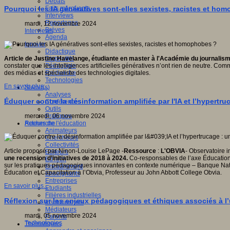
Débats
Faits marquants
Pourquoi les IA génératives sont-elles sexistes, racistes et ho
Interviews
Reportages
mardi, 12 novembre 2024
Brèves
Interviews
Agenda
Innover
Didactique
Dispositifs
Article de Justine Havelange, étudiante en master à l'Académie du journalism
Pédagogie
constater que les intelligences artificielles génératives n’ont rien de neutre. C
Recherche
des médias et spécialiste des technologies digitales.
Technologies
En savoir plus...
Savoir(s)
Analyses
Éduquer contre la désinformation amplifiée par l'IA et l’hypertru
Conférences
Outils
Pratiques
mercredi, 06 novembre 2024
Acteurs de l'éducation
Recherche
Animateurs
Chercheurs
Collectivités
Article proposé par Ninon-Louise LePage -
Ressource
:
L'OBVIA
- Observatoire i
Editeurs
une recension
d’initiatives de 2018 à 2024.
Co-responsables de l’axe Éducation 
EdTech
sur les pratiques pédagogiques innovantes en contexte numérique – Banque Natio
Encadrement
Éducation et Capacitation à l’Obvia, Professeur au John Abbott College Obvia.
Enseignants
Entreprises
En savoir plus...
Etudiants
Filières industrielles
Réflexion sur les enjeux pédagogiques et éthiques associés à l’u
Institutionnels
Médiateurs
mardi, 05 novembre 2024
Parents
Technologies
Thématiques