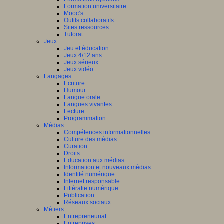
Formation universitaire
Mooc’s
Outils collaboratifs
Sites ressources
Tutorat
Jeux
Jeu et éducation
Jeux 4/12 ans
Jeux sérieux
Jeux vidéo
Langages
Ecriture
Humour
Langue orale
Langues vivantes
Lecture
Programmation
Médias
Compétences informationnelles
Culture des médias
Curation
Droits
Education aux médias
Information et nouveaux médias
Identité numérique
Internet responsable
Littératie numérique
Publication
Réseaux sociaux
Métiers
Entrepreneuriat
Entreprises