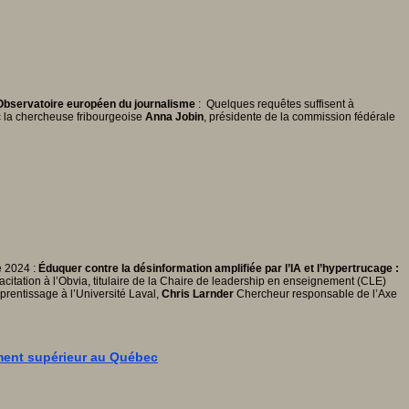
, Observatoire européen du journalisme
: Quelques requêtes suffisent à
ec la chercheuse fribourgeoise
Anna Jobin
, présidente de la commission fédérale
e 2024 :
Éduquer contre la désinformation amplifiée par l’IA et l’hypertrucage :
itation à l’Obvia, titulaire de la Chaire de leadership en enseignement (CLE)
rentissage à l’Université Laval,
Chris Larnder
Chercheur responsable de l’Axe
nement supérieur au Québec