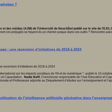
mophobes ?
e et des médias (AJM) de l'Université de Neuchâtel publié sur le site de l'EJO
omment ces préjugés se frayent-ils un chemin jusque dans ces outils ? Rencontre av
cage : une recension d’initiatives de 2018 à 2024
nternational sur les impacts sociétaux de l'IA et du numérique *- publié le 10 octobr
et Capacitation :
Nadia Naffi
, Chercheuse responsable de l’Axe Éducation et Capac
nale et Professeure adjointe au Département d’études sur l’enseignement et l’app
tilisation de l’intelligence artificielle générative dans l’enseig