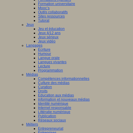
Formation universitaire
Mooc’s
Outils collaboratifs
Sites ressources
Tutorat
Jeux
Jeu et éducation
Jeux 4/12 ans
Jeux sérieux
Jeux vidéo
Langages
Ecriture
Humour
Langue orale
Langues vivantes
Lecture
Programmation
Médias
Compétences informationnelles
Culture des médias
Curation
Droits
Education aux médias
Information et nouveaux médias
Identité numérique
Internet responsable
Littératie numérique
Publication
Réseaux sociaux
Métiers
Entrepreneuriat
Entreprises