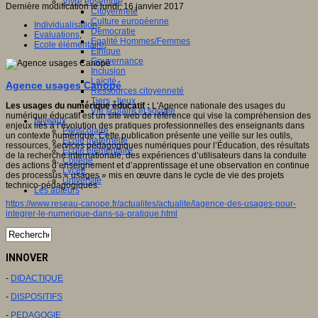
Vivre ensemble
Dernière modification le lundi, 16 janvier 2017
Citoyenneté
Culture européenne
Individualisation
,
Démocratie
Evaluations
,
Egalité Hommes/Femmes
Ecole élémentaire
,
Ethique
Gouvernance
Inclusion
Laïcité
Agence usages Canopé
Ressources citoyenneté
Tiers - lieux
Les usages du numérique éducatif :
L'Agence nationale des usages du
Vie scolaire et sociale
numérique éducatif est un site web de référence qui vise la compréhension des
Niveaux
enjeux liés à l’évolution des pratiques professionnelles des enseignants dans
Périscolaire
un contexte numérique. Cette publication présente une veille sur les outils,
Ecole maternelle
ressources, services pédagogiques numériques pour l’Éducation, des résultats
Ecole élémentaire
de la recherche internationale, des expériences d’utilisateurs dans la conduite
Collège
des actions d’enseignement et d’apprentissage et une observation en continue
Lycée
des processus « usages » mis en œuvre dans le cycle de vie des projets
Université
technico-pédagogiques.
Les auteurs
https://www.reseau-canope.fr/actualites/actualite/lagence-des-usages-pour-
integrer-le-numerique-dans-sa-pratique.html
INNOVER
-
DIDACTIQUE
-
DISPOSITIFS
-
PEDAGOGIE