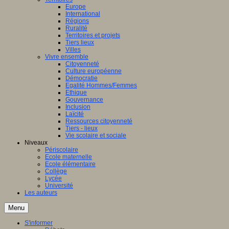
Europe
International
Régions
Ruralité
Territoires et projets
Tiers lieux
Villes
Vivre ensemble
Citoyenneté
Culture européenne
Démocratie
Egalité Hommes/Femmes
Ethique
Gouvernance
Inclusion
Laïcité
Ressources citoyenneté
Tiers - lieux
Vie scolaire et sociale
Niveaux
Périscolaire
Ecole maternelle
Ecole élémentaire
Collège
Lycée
Université
Les auteurs
Menu
S'informer