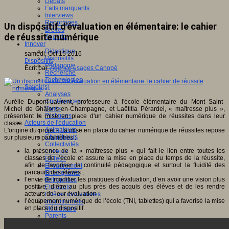
Débats
Faits marquants
Interviews
Reportages
Un dispositif d'évaluation en élémentaire: le cahier
Brèves
de réussite numérique
Agenda
Innover
Didactique
samedi, Oct 15 2016
Dispositifs
Dispositifs
Pédagogie
Écrit par
Agence usages Canopé
Recherche
Technologies
Savoir(s)
Analyses
Conférences
Aurélie Dupont-Laurent, professeure à l'école élémentaire du Mont Saint-
Outils
Michel de Châlons-en-Champagne, et Laëtitia Pérardel, « maîtresse plus »,
Pratiques
présentent la mise en place d'un cahier numérique de réussites dans leur
Acteurs de l'éducation
classe.
Animateurs
L'origine du projet - La mise en place du cahier numérique de réussites repose
Chercheurs
sur plusieurs paramètres :
Collectivités
la présence de la « maîtresse plus » qui fait le lien entre toutes les
Editeurs
classes de l’école et assure la mise en place du temps de la réussite,
EdTech
afin de favoriser la continuité pédagogique et surtout la fluidité des
Encadrement
parcours des élèves ;
Enseignants
l’envie de modifier les pratiques d’évaluation, d’en avoir une vision plus
Entreprises
positive, d’être au plus près des acquis des élèves et de les rendre
Etudiants
acteurs de leur évaluation ;
Filières industrielles
l’équipement numérique de l’école (TNI, tablettes) qui a favorisé la mise
Institutionnels
en place du dispositif.
Médiateurs
Parents
Thématiques