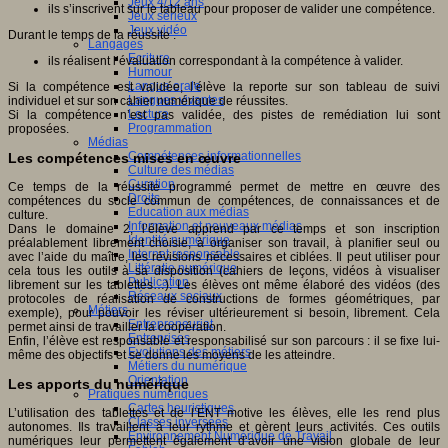
Jeux 4/12 ans
ils s’inscrivent sur le tableau pour proposer de valider une compétence.
Jeux sérieux
Jeux vidéo
Durant le temps de la réussite :
Langages
Ecriture
ils réalisent l’évaluation correspondant à la compétence à valider.
Humour
Langue orale
Si la compétence est validée, l’élève la reporte sur son tableau de suivi
Langues vivantes
individuel et sur son cahier numérique de réussites.
Lecture
Si la compétence n’est pas validée, des pistes de remédiation lui sont
Programmation
proposées.
Médias
Compétences informationnelles
Les compétences mises en œuvre
Culture des médias
Curation
Ce temps de la réussite programmé permet de mettre en œuvre des
Droits
compétences du socle commun de compétences, de connaissances et de
Education aux médias
culture.
Information et nouveaux médias
Dans le domaine 2, l’élève apprend par ce temps et son inscription
Identité numérique
préalablement librement choisie, à organiser son travail, à planifier seul ou
Internet responsable
avec l’aide du maître, les révisions nécessaires et ciblées. Il peut utiliser pour
Littératie numérique
cela tous les outils à sa disposition (cahiers de leçons, vidéos à visualiser
Publication
librement sur les tablettes…). Les élèves ont même élaboré des vidéos (des
Réseaux sociaux
protocoles de réalisation de constructions de formes géométriques, par
Métiers
exemple), pour pouvoir les réviser ultérieurement si besoin, librement. Cela
Entrepreneuriat
permet ainsi de travailler la coopération.
Entreprises
Enfin, l’élève est responsable et responsabilisé sur son parcours : il se fixe lui-
Evolutions des métiers
même des objectifs et se donne les moyens de les atteindre.
Métiers du numérique
Orientation
Les apports du numérique
Pratiques numériques
Cartes heuristiques
L’utilisation des tablettes et de l’ENT motive les élèves, elle les rend plus
Classes inversées
autonomes. Ils travaillent à leur rythme et gèrent leurs activités. Ces outils
Environnement Numérique de Travail
numériques leur permettent également d‘avoir une vision globale de leur