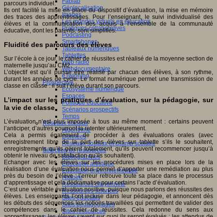
Fablab
parcours individuel.
Géolocalisation
Ils ont facilité la mise en place du dispositif d’évaluation, la mise en mémoire
Images
des traces des apprentissages. Pour l’enseignant, le suivi individualisé des
Les mondes virtuels en éducation
élèves et la communication des acquis à l’ensemble de la communauté
Pratiques collaboratives
éducative, dont les parents, sont simplifiés.
Podcasting
Smartphones
Fluidité des parcours des élèves
Tableaux numériques
Tablettes
Sur l’école à ce jour, le cahier de réussites est réalisé de la moyenne section de
Web radio
maternelle jusqu’au CM2.
Webdocumentaire
L’objectif est qu’il puisse être réalisé par chacun des élèves, à son rythme,
eTwinning
durant les années de cycle. Le format numérique permet une transmission de
Prospective
classe en classe : il suit l’élève durant son parcours.
Ecosystème numérique
Espaces
L’impact sur les pratiques d’évaluation, sur la pédagogie, sur
Politique éducative
la vie de classe
Scénarios prospectifs
Temps
L’évaluation n’est plus imposée à tous au même moment : certains peuvent
Réseaux sociaux
l’anticiper, d’autres pourront la retenter ultérieurement.
Algorithme
Cela a permis également de procéder à des évaluations orales (avec
Données
enregistrement libre de la part des élèves sur tablette s’ils le souhaitent,
Réseaux sociaux et champ scolaire
enregistrements qu’ils gèrent totalement, qu’ils peuvent recommencer jusqu’à
Sélection de ressources
obtenir le niveau de satisfaction qu’ils souhaitent).
Bibliographies
Echanger avec les élèves sur les procédures mises en place lors de la
Education artistique
réalisation d’une évaluation nous permet d’apporter une remédiation au plus
Education environnementale
près du besoin de l’élève : l’erreur retrouve toute sa place dans le processus
Histoire
d’apprentissage et cela dédramatise pour certains l’acte d’évaluation.
Ressources citoyenneté
C’est une véritable évaluation positive, puisque nous parlons des réussites des
Ressources sciences
élèves. Les enseignants l’ont incluse dans leur pédagogie, et annoncent dès
Sites éducatifs
les débuts des séquences les notions travaillées qui permettent de valider des
Sites pédagogiques
compétences dans le cahier de réussites. Cela redonne du sens aux
Sites ressources
apprentissages, les élèves savent sur quoi ils seront évalués : les attendus de