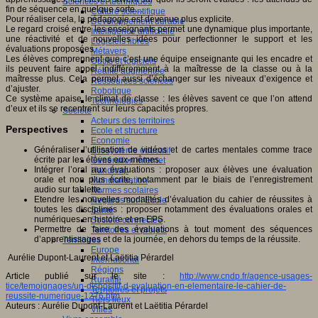
Sciences et techniques
fin de séquence en quelque sorte…
Culture scientifique
Pour réaliser cela, la pédagogie est devenue plus explicite.
Développement durable
Le regard croisé entre les enseignants permet une dynamique plus importante,
Intelligence artificielle
une réactivité et de nouvelles idées pour perfectionner le support et les
Logiciels libres
évaluations proposées.
Métavers
Les élèves comprennent que c’est une équipe enseignante qui les encadre et
Outils et logiciels
ils peuvent faire appel indifféremment à la maîtresse de la classe ou à la
Réalité augmentée
maîtresse plus. Cela permet aussi d’échanger sur les niveaux d’exigence et
Ressources sciences
d’ajuster.
Robotique
Ce système apaise le climat de classe : les élèves savent ce que l’on attend
Technologies
d’eux et ils se recentrent sur leurs capacités propres.
Société
Acteurs des territoires
Perspectives
Ecole et structure
Economie
Généraliser l’utilisation de vidéos et de cartes mentales comme trace
Ecosystème éducatif
écrite par les élèves eux-mêmes.
Génération internet
Intégrer l’oral aux évaluations : proposer aux élèves une évaluation
Handicap
orale et non plus écrite, notamment par le biais de l’enregistrement
Mondialisation
audio sur tablette.
Normes scolaires
Etendre les nouvelles modalités d’évaluation du cahier de réussites à
Regards sur l’Ecole
toutes les disciplines : proposer notamment des évaluations orales et
Santé
numériques en histoire et en EPS.
Société connectée
Permettre de faire des évaluations à tout moment des séquences
Territoires et projets
d’apprentissages et de la journée, en dehors du temps de la réussite.
Territoires
Europe
Aurélie Dupont-Laurent et Laëtitia Pérardel
International
Régions
Article publié sur le site :
http://www.cndp.fr/agence-usages-
Ruralité
tice/temoignages/un-dispositif-d-evaluation-en-elementaire-le-cahier-de-
Territoires et projets
reussite-numerique-1276.htm
Tiers lieux
Auteurs : Aurélie Dupont-Laurent et Laëtitia Pérardel
Villes