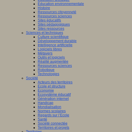
Education environnementale
Histoire
Ressources citoyenneté
Ressources sciences
Sites éducatifs
Sites pédagogiques
Sites ressources
Sciences et techniques
Culture scientifique
Développement durable
Intelligence artificielle
Logiciels libres
Métavers
Outils et logiciels
Réalité augmentée
Ressources sciences
Robotique
Technologies
Société
Acteurs des territoires
Ecole et structure
Economie
Ecosystème éducatif
Génération internet
Handicap
Mondialisation
Normes scolaires
Regards sur l’Ecole
Santé
Société connectée
Territoires et projets
Territoires