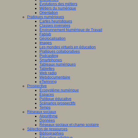
Evolutions des métiers
Métiers du numérique
Orientation
Pratiques numériques
Cartes heuristiques
Classes inversées
Environnement Numérique de Travail
Fablab
Géolocalisation
Images
Les mondes virtuels en éducation
Pratiques collaboratives
Podcasting
Smartphones
Tableaux numériques
Tablettes
Web radio
Webdocumentaire
eTwinning
Prospective
Ecosystème numérique
Espaces
Politique éducative
Scénarios prospectifs
Temps
Réseaux sociaux
Algorithme
Données
Réseaux sociaux et champ scolaire
Sélection de ressources
Bibliographies
Education artistique