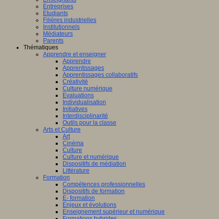
Entreprises
Etudiants
Filières industrielles
Institutionnels
Médiateurs
Parents
Thématiques
Apprendre et enseigner
Apprendre
Apprentissages
Apprentissages collaboratifs
Créativité
Culture numérique
Evaluations
Individualisation
Initiatives
Interdisciplinarité
Outils pour la classe
Arts et Culture
Art
Cinéma
Culture
Culture et numérique
Dispositifs de médiation
Littérature
Formation
Compétences professionnelles
Dispositifs de formation
E- formation
Enjeux et évolutions
Enseignement supérieur et numérique
Formations hybrides