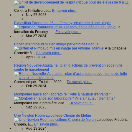
Ce kit, à l'initiative de…
En savoir plus...
Nov 27 2023
Exposition Panorama 25 du Fresnoy, école née d’une utopie
La
formation du Fresnoy –…
En savoir plus...
Mar 27 2024
Britten et Rimbaud mis en image par Antoine+Manuel
A la Chapelle
Corneille à…
En savoir plus...
Apr 08 2024
Région Nouvelle-Aquitaine : plan d’actions de prévention et de lutte
contre le harcèlement
Communiqué : En juillet 2020,…
En savoir plus...
Feb 29 2024
Montpellier lance son laboratoire " Ville à hauteur d'enfants "
Montpellier est la première ville…
En savoir plus...
Sep 29 2023
Une Newton Room au collège Chopin de Melun
Le collège Frédéric
Chopin, à…
En savoir plus...
Aug 19 2024