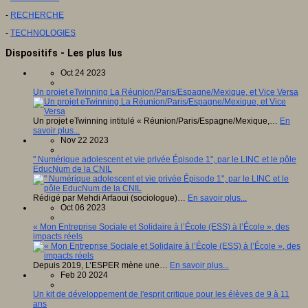
-
RECHERCHE
-
TECHNOLOGIES
Dispositifs - Les plus lus
Oct 24 2023
Un projet eTwinning La Réunion/Paris/Espagne/Mexique, et Vice Versa
Un projet eTwinning intitulé « Réunion/Paris/Espagne/Mexique,…
En
savoir plus...
Nov 22 2023
" Numérique adolescent et vie privée Épisode 1", par le LINC et le pôle
EducNum de la CNIL
Rédigé par Mehdi Arfaoui (sociologue)…
En savoir plus...
Oct 06 2023
« Mon Entreprise Sociale et Solidaire à l’École (ESS) à l’École », des
impacts réels
Depuis 2019, L’ESPER mène une…
En savoir plus...
Feb 20 2024
Un kit de développement de l'esprit critique pour les élèves de 9 à 11
ans