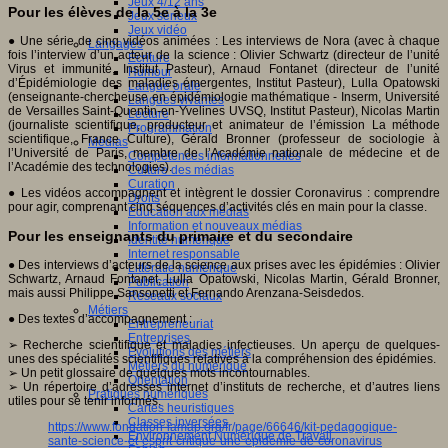
Jeux 4/12 ans
Pour les élèves de la 5e à la 3e
Jeux sérieux
Jeux vidéo
● Une série de cinq vidéos animées : Les interviews de Nora (avec à chaque
Langages
fois l’interview d’un acteur de la science : Olivier Schwartz (directeur de l’unité
Ecriture
Virus et immunité, Institut Pasteur), Arnaud Fontanet (directeur de l’unité
Humour
d’Épidémiologie des maladies émergentes, Institut Pasteur), Lulla Opatowski
Langue orale
(enseignante-chercheuse en épidémiologie mathématique - Inserm, Université
Langues vivantes
de Versailles Saint-Quentin-en-Yvelines UVSQ, Institut Pasteur), Nicolas Martin
Lecture
(journaliste scientifique, producteur et animateur de l’émission La méthode
Programmation
scientifique, France Culture), Gérald Bronner (professeur de sociologie à
Médias
l’Université de Paris, membre de l’Académie nationale de médecine et de
Compétences informationnelles
l’Académie des technologies).
Culture des médias
Curation
● Les vidéos accompagnent et intègrent le dossier Coronavirus : comprendre
Droits
pour agir, comprenant cinq séquences d’activités clés en main pour la classe.
Education aux médias
Information et nouveaux médias
Pour les enseignants du primaire et du secondaire
Identité numérique
Internet responsable
● Des interviews d’acteurs de la science aux prises avec les épidémies : Olivier
Littératie numérique
Schwartz, Arnaud Fontanet, Lulla Opatowski, Nicolas Martin, Gérald Bronner,
Publication
mais aussi Philippe Sansonetti et Fernando Arenzana-Seisdedos.
Réseaux sociaux
Métiers
● Des textes d’accompagnement :
Entrepreneuriat
Entreprises
➢ Recherche scientifique et maladies infectieuses. Un aperçu de quelques-
Evolutions des métiers
unes des spécialités scientifiques relatives à la compréhension des épidémies.
Métiers du numérique
➢ Un petit glossaire de quelques mots incontournables.
Orientation
➢ Un répertoire d’adresses internet d’instituts de recherche, et d’autres liens
Pratiques numériques
utiles pour se tenir informés.
Cartes heuristiques
Classes inversées
https://www.fondation-lamap.org/fr/page/66646/kit-pedagogique-
Environnement Numérique de Travail
sante-science-et-esprit-critique-une-epidemie-de-coronavirus