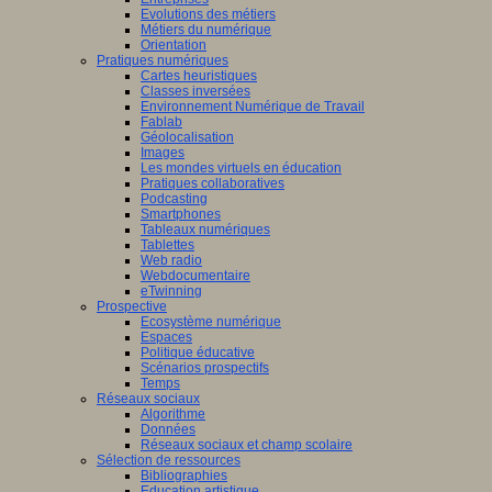
Evolutions des métiers
Métiers du numérique
Orientation
Pratiques numériques
Cartes heuristiques
Classes inversées
Environnement Numérique de Travail
Fablab
Géolocalisation
Images
Les mondes virtuels en éducation
Pratiques collaboratives
Podcasting
Smartphones
Tableaux numériques
Tablettes
Web radio
Webdocumentaire
eTwinning
Prospective
Ecosystème numérique
Espaces
Politique éducative
Scénarios prospectifs
Temps
Réseaux sociaux
Algorithme
Données
Réseaux sociaux et champ scolaire
Sélection de ressources
Bibliographies
Education artistique