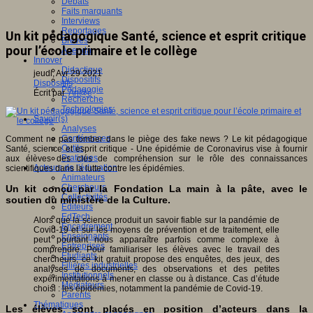
Débats
Faits marquants
Interviews
Reportages
Un kit pédagogique Santé, science et esprit critique
Brèves
pour l’école primaire et le collège
Agenda
Innover
Didactique
jeudi, Avr 29 2021
Dispositifs
Dispositifs
Pédagogie
Écrit par
An@é
Recherche
Technologies
Savoir(s)
Analyses
Conférences
Comment ne pas tomber dans le piège des fake news ? Le kit pédagogique
Outils
Santé, science et esprit critique - Une épidémie de Coronavirus vise à fournir
Pratiques
aux élèves des clés de compréhension sur le rôle des connaissances
Acteurs de l'éducation
scientifiques dans la lutte contre les épidémies.
Animateurs
Chercheurs
Un kit conçu par la Fondation La main à la pâte, avec le
Collectivités
soutien du ministère de la Culture.
Editeurs
EdTech
Alors que la science produit un savoir fiable sur la pandémie de
Encadrement
Covid-19 et sur les moyens de prévention et de traitement, elle
Enseignants
peut pourtant nous apparaître parfois comme complexe à
Entreprises
comprendre. Pour familiariser les élèves avec le travail des
Etudiants
chercheurs, ce kit gratuit propose des enquêtes, des jeux, des
Filières industrielles
analyses de documents, des observations et des petites
Institutionnels
expérimentations à mener en classe ou à distance. Cas d’étude
Médiateurs
choisi : les épidémies, notamment la pandémie de Covid-19.
Parents
Thématiques
Les élèves sont placés en position d’acteurs dans la