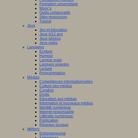
Formation universitaire
Mooc’s
Outils collaboratifs
Sites ressources
Tutorat
Jeux
Jeu et éducation
Jeux 4/12 ans
Jeux sérieux
Jeux vidéo
Langages
Ecriture
Humour
Langue orale
Langues vivantes
Lecture
Programmation
Médias
Compétences informationnelles
Culture des médias
Curation
Droits
Education aux médias
Information et nouveaux médias
Identité numérique
Internet responsable
Littératie numérique
Publication
Réseaux sociaux
Métiers
Entrepreneuriat
Entreprises