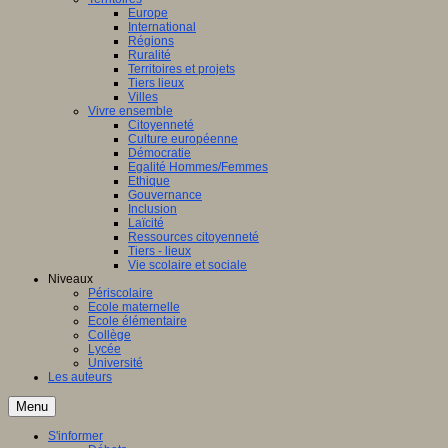
Europe
International
Régions
Ruralité
Territoires et projets
Tiers lieux
Villes
Vivre ensemble
Citoyenneté
Culture européenne
Démocratie
Egalité Hommes/Femmes
Ethique
Gouvernance
Inclusion
Laïcité
Ressources citoyenneté
Tiers - lieux
Vie scolaire et sociale
Niveaux
Périscolaire
Ecole maternelle
Ecole élémentaire
Collège
Lycée
Université
Les auteurs
Menu
S'informer