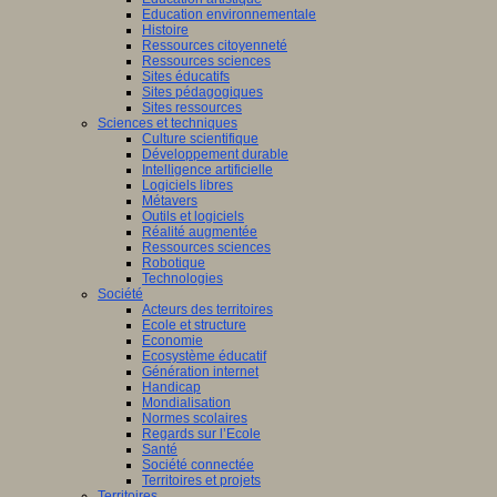
Education environnementale
Histoire
Ressources citoyenneté
Ressources sciences
Sites éducatifs
Sites pédagogiques
Sites ressources
Sciences et techniques
Culture scientifique
Développement durable
Intelligence artificielle
Logiciels libres
Métavers
Outils et logiciels
Réalité augmentée
Ressources sciences
Robotique
Technologies
Société
Acteurs des territoires
Ecole et structure
Economie
Ecosystème éducatif
Génération internet
Handicap
Mondialisation
Normes scolaires
Regards sur l’Ecole
Santé
Société connectée
Territoires et projets
Territoires