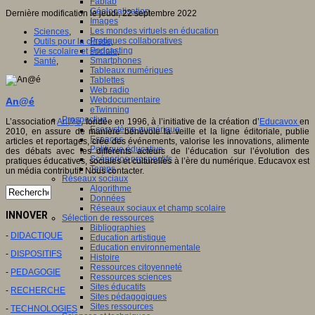
Fablab
Géolocalisation
Dernière modification le jeudi, 22 septembre 2022
Images
Les mondes virtuels en éducation
Sciences
,
Pratiques collaboratives
Outils pour la classe
,
Podcasting
Vie scolaire et sociale
,
Smartphones
Santé
,
Tableaux numériques
Tablettes
Web radio
Webdocumentaire
An@é
eTwinning
Prospective
L’association
An@é
, fondée en 1996, à l’initiative de la création d’
Educavox
en
Ecosystème numérique
2010, en assure de manière bénévole la veille et la ligne éditoriale, publie
Espaces
articles et reportages, crée des événements, valorise les innovations, alimente
Politique éducative
des débats avec les différents acteurs de l’éducation sur l’évolution des
Scénarios prospectifs
pratiques éducatives, sociales et culturelles à l’ère du numérique. Educavox est
Temps
un média contributif. Nous contacter.
Réseaux sociaux
Algorithme
Données
Réseaux sociaux et champ scolaire
INNOVER
Sélection de ressources
Bibliographies
-
DIDACTIQUE
Education artistique
Education environnementale
-
DISPOSITIFS
Histoire
Ressources citoyenneté
-
PEDAGOGIE
Ressources sciences
Sites éducatifs
-
RECHERCHE
Sites pédagogiques
Sites ressources
-
TECHNOLOGIES