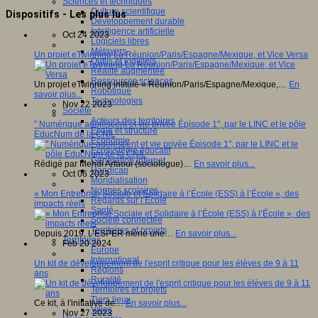
Sciences et techniques
Culture scientifique
Dispositifs - Les plus lus
Développement durable
Intelligence artificielle
Oct 24 2023
Logiciels libres
Métavers
Un projet eTwinning La Réunion/Paris/Espagne/Mexique, et Vice Versa
Outils et logiciels
Réalité augmentée
Ressources sciences
Un projet eTwinning intitulé « Réunion/Paris/Espagne/Mexique,…
En
Robotique
savoir plus...
Technologies
Nov 22 2023
Société
Acteurs des territoires
" Numérique adolescent et vie privée Épisode 1", par le LINC et le pôle
Ecole et structure
EducNum de la CNIL
Economie
Ecosystème éducatif
Génération internet
Rédigé par Mehdi Arfaoui (sociologue)…
En savoir plus...
Handicap
Oct 06 2023
Mondialisation
Normes scolaires
« Mon Entreprise Sociale et Solidaire à l’École (ESS) à l’École », des
Regards sur l’Ecole
impacts réels
Santé
Société connectée
Territoires et projets
Depuis 2019, L’ESPER mène une…
En savoir plus...
Territoires
Feb 20 2024
Europe
International
Un kit de développement de l'esprit critique pour les élèves de 9 à 11
Régions
ans
Ruralité
Territoires et projets
Tiers lieux
Ce kit, à l'initiative de…
En savoir plus...
Villes
Nov 27 2023