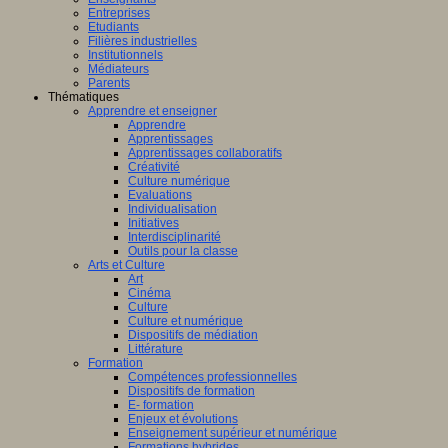
Entreprises
Etudiants
Filières industrielles
Institutionnels
Médiateurs
Parents
Thématiques
Apprendre et enseigner
Apprendre
Apprentissages
Apprentissages collaboratifs
Créativité
Culture numérique
Evaluations
Individualisation
Initiatives
Interdisciplinarité
Outils pour la classe
Arts et Culture
Art
Cinéma
Culture
Culture et numérique
Dispositifs de médiation
Littérature
Formation
Compétences professionnelles
Dispositifs de formation
E- formation
Enjeux et évolutions
Enseignement supérieur et numérique
Formations hybrides