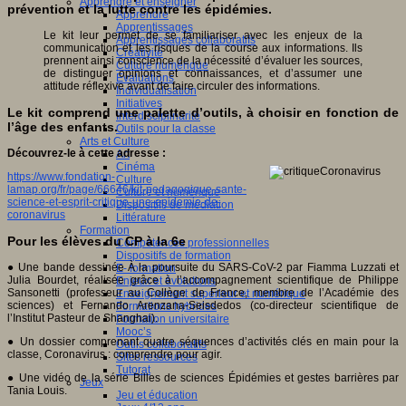
Apprendre et enseigner
prévention et la lutte contre les épidémies.
Apprendre
Apprentissages
Le kit leur permet de se familiariser avec les enjeux de la
Apprentissages collaboratifs
communication et les risques de la course aux informations. Ils
Créativité
prennent ainsi conscience de la nécessité d’évaluer les sources,
Culture numérique
de distinguer opinions et connaissances, et d’assumer une
Evaluations
attitude réflexive avant de faire circuler des informations.
Individualisation
Initiatives
Le kit comprend une palette d’outils, à choisir en fonction de
Interdisciplinarité
l’âge des enfants.
Outils pour la classe
Arts et Culture
Découvrez-le à cette adresse :
Art
Cinéma
https://www.fondation-
Culture
lamap.org/fr/page/66646/kit-pedagogique-sante-
Culture et numérique
science-et-esprit-critique-une-epidemie-de-
Dispositifs de médiation
coronavirus
Littérature
Formation
Pour les élèves du CP à la 6e
Compétences professionnelles
Dispositifs de formation
● Une bande dessinée À la poursuite du SARS-CoV-2 par Fiamma Luzzati et
E- formation
Julia Bourdet, réalisée grâce à l’accompagnement scientifique de Philippe
Enjeux et évolutions
Sansonetti (professeur au Collège de France, membre de l’Académie des
Enseignement supérieur et numérique
sciences) et Fernando Arenzana-Seisdedos (co-directeur scientifique de
Formations hybrides
l’Institut Pasteur de Shanghai).
Formation universitaire
Mooc’s
● Un dossier comprenant quatre séquences d’activités clés en main pour la
Outils collaboratifs
classe, Coronavirus : comprendre pour agir.
Sites ressources
Tutorat
● Une vidéo de la série Billes de sciences Épidémies et gestes barrières par
Jeux
Tania Louis.
Jeu et éducation