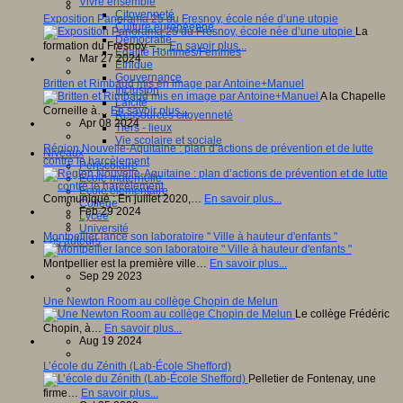
Vivre ensemble
Citoyenneté
Exposition Panorama 25 du Fresnoy, école née d’une utopie
Culture européenne
La
Démocratie
formation du Fresnoy –…
En savoir plus...
Egalité Hommes/Femmes
Mar 27 2024
Ethique
Gouvernance
Britten et Rimbaud mis en image par Antoine+Manuel
Inclusion
A la Chapelle
Laïcité
Corneille à…
En savoir plus...
Ressources citoyenneté
Apr 08 2024
Tiers - lieux
Vie scolaire et sociale
Région Nouvelle-Aquitaine : plan d’actions de prévention et de lutte
Niveaux
contre le harcèlement
Périscolaire
Ecole maternelle
Ecole élémentaire
Communiqué : En juillet 2020,…
En savoir plus...
Collège
Feb 29 2024
Lycée
Université
Montpellier lance son laboratoire " Ville à hauteur d'enfants "
Les auteurs
Montpellier est la première ville…
En savoir plus...
Sep 29 2023
Une Newton Room au collège Chopin de Melun
Le collège Frédéric
Chopin, à…
En savoir plus...
Aug 19 2024
L’école du Zénith (Lab-École Shefford)
Pelletier de Fontenay, une
firme…
En savoir plus...