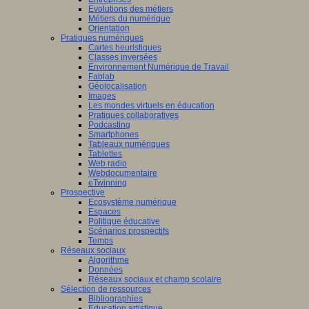
Evolutions des métiers
Métiers du numérique
Orientation
Pratiques numériques
Cartes heuristiques
Classes inversées
Environnement Numérique de Travail
Fablab
Géolocalisation
Images
Les mondes virtuels en éducation
Pratiques collaboratives
Podcasting
Smartphones
Tableaux numériques
Tablettes
Web radio
Webdocumentaire
eTwinning
Prospective
Ecosystème numérique
Espaces
Politique éducative
Scénarios prospectifs
Temps
Réseaux sociaux
Algorithme
Données
Réseaux sociaux et champ scolaire
Sélection de ressources
Bibliographies
Education artistique