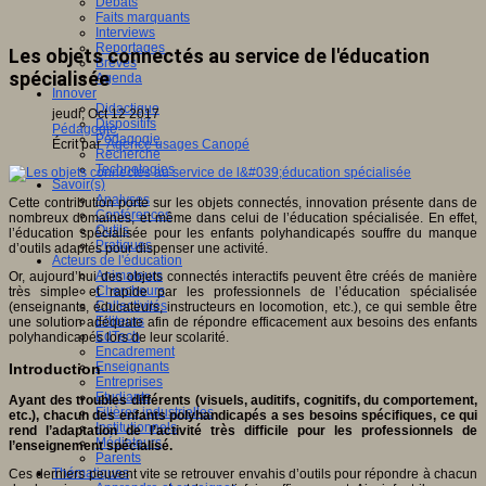
Débats
Faits marquants
Interviews
Reportages
Les objets connectés au service de l'éducation
Brèves
spécialisée
Agenda
Innover
Didactique
jeudi, Oct 12 2017
Dispositifs
Pédagogie
Pédagogie
Écrit par
Agence usages Canopé
Recherche
Technologies
Savoir(s)
Analyses
Cette contribution porte sur les objets connectés, innovation présente dans de
Conférences
nombreux domaines, et même dans celui de l’éducation spécialisée. En effet,
Outils
l’éducation spécialisée pour les enfants polyhandicapés souffre du manque
Pratiques
d’outils adaptés pour dispenser une activité.
Acteurs de l'éducation
Animateurs
Or, aujourd’hui des objets connectés interactifs peuvent être créés de manière
Chercheurs
très simple et rapide par les professionnels de l’éducation spécialisée
Collectivités
(enseignants, éducateurs, instructeurs en locomotion, etc.), ce qui semble être
Editeurs
une solution adéquate afin de répondre efficacement aux besoins des enfants
EdTech
polyhandicapés lors de leur scolarité.
Encadrement
Enseignants
Introduction
Entreprises
Etudiants
Ayant des troubles différents (visuels, auditifs, cognitifs, du comportement,
Filières industrielles
etc.), chacun des enfants polyhandicapés a ses besoins spécifiques, ce qui
Institutionnels
rend l’adaptation de l’activité très difficile pour les professionnels de
Médiateurs
l’enseignement spécialisé.
Parents
Thématiques
Ces derniers peuvent vite se retrouver envahis d’outils pour répondre à chacun