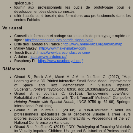
spécifique ;
fournir aux professionnels les outils de prototypage pour le
développement des objets connectés ;
offrir l’accès et, si besoin, des formations aux professionnels dans les
centres Fablabs.
Voir aussi
Conseils, information et partage sur les outils de prototypage rapide en
ligne :
http://cherchonspourvoir.org/faislepourvoir
Liste des Fablabs en France :
http://www.home-labs.org/fablab/map
Makey Makey :
http://www.makeymakey.com/
Touch Board :
https://www.bareconductive.com/
Arduino :
https://www.arduino.cc/
Raspberry Pi :
https://www.raspberrypi.org/
Références
Giraud S., Brock A.M., Macé M. J-M. et Jouffrais C. (2017), “Map
Learning with a 3D Printed Interactive Small-Scale Model: Improvement
of Space and Text Memorization in Visually Impaired
Students”,
Frontiers Psychology
, 8:930. doi: 10.3389/fpsyg.2017.00930
Giraud S. et Jouffrais C. (2016a), “Empowering Low-Vision
Rehabilitation Professionals with ’Do-It-Yourself’ Methods”,
Computers
Helping People with Special Needs
, LNCS 9759 (p. 61-68), Springer
International Publishing.
Giraud S. et Jouffrais C. (2016b), « “Do-It-Yourself” : aider les
professionnels spécialistes de la déficience visuelle à créer leurs
propres supports pédagogiques interactifs », Proceedings of the 9th
National Conference on Handicap.
Giraud S. et Jouffrais C. (2017), “’DIY’ Prototyping of Teaching Materials
for Visually Impaired Children: Usage and Satisfaction of Professionals”,