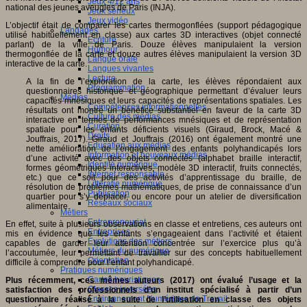
Jeux 4/12 ans
national des jeunes aveugles de Paris (INJA).
Jeux sérieux
Jeux vidéo
L’objectif était de comparer les cartes thermogonflées (support pédagogique
Langages
utilisé habituellement en classe) aux cartes 3D interactives (objet connecté
Ecriture
parlant) de la ville de Paris. Douze élèves manipulaient la version
Humour
thermogonflée de la carte et douze autres élèves manipulaient la version 3D
Langue orale
interactive de la carte.
Langues vivantes
Lecture
A la fin de l’exploration de la carte, les élèves répondaient aux
Programmation
questionnaires historique et géographique permettant d’évaluer leurs
Médias
capacités mnésiques et leurs capacités de représentations spatiales. Les
Compétences informationnelles
résultats ont montré un bénéfice substantiel en faveur de la carte 3D
Culture des médias
interactive en termes de performances mnésiques et de représentation
Curation
spatiale pour les enfants déficients visuels (Giraud, Brock, Macé &
Droits
Jouffrais, 2017). Giraud et Jouffrais (2016) ont également montré une
Education aux médias
nette amélioration de l’engagement des enfants polyhandicapés lors
Information et nouveaux médias
d’une activité avec des objets connectés (alphabet braille interactif,
Identité numérique
formes géométriques interactives, modèle 3D interactif, fruits connectés,
Internet responsable
etc.) que ce soit pour des activités d’apprentissage du braille, de
Littératie numérique
résolution de problèmes mathématiques, de prise de connaissance d’un
Publication
quartier pour s’y déplacer, ou encore pour un atelier de diversification
Réseaux sociaux
alimentaire.
Métiers
Entrepreneuriat
En effet, suite à plusieurs observations en classe et entretiens, ces auteurs ont
Entreprises
mis en évidence que les enfants s’engageaient dans l’activité et étaient
Evolutions des métiers
capables de garder leur attention concentrée sur l’exercice plus qu’à
Métiers du numérique
l’accoutumée, leur permettant de travailler sur des concepts habituellement
Orientation
difficile à comprendre pour l’enfant polyhandicapé.
Pratiques numériques
Cartes heuristiques
Plus récemment, ces mêmes auteurs (2017) ont évalué l’usage et la
Classes inversées
satisfaction des professionnels d’un institut spécialisé à partir d’un
Environnement Numérique de Travail
questionnaire réalisé à la suite de l’utilisation en classe des objets