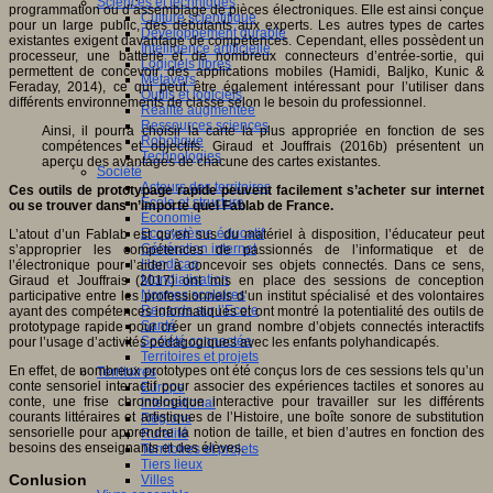
Sciences et techniques
programmation ou d’assemblage de pièces électroniques. Elle est ainsi conçue
Culture scientifique
pour un large public, des débutants aux experts. Les autres types de cartes
Développement durable
existantes exigent davantage de compétences. Cependant, elles possèdent un
Intelligence artificielle
processeur, une batterie et de nombreux connecteurs d’entrée-sortie, qui
Logiciels libres
permettent de concevoir des applications mobiles (Hamidi, Baljko, Kunic &
Métavers
Feraday, 2014), ce qui peut être également intéressant pour l’utiliser dans
Outils et logiciels
différents environnements de classe selon le besoin du professionnel.
Réalité augmentée
Ressources sciences
Ainsi, il pourra choisir la carte la plus appropriée en fonction de ses
Robotique
compétences et objectifs. Giraud et Jouffrais (2016b) présentent un
Technologies
aperçu des avantages de chacune des cartes existantes.
Société
Acteurs des territoires
Ces outils de prototypage rapide peuvent facilement s’acheter sur internet
Ecole et structure
ou se trouver dans n’importe quel Fablab de France.
Economie
Ecosystème éducatif
L’atout d’un Fablab est qu’en sus du matériel à disposition, l’éducateur peut
Génération internet
s’approprier les compétences de passionnés de l’informatique et de
Handicap
l’électronique pour l’aider à concevoir ses objets connectés. Dans ce sens,
Mondialisation
Giraud et Jouffrais (2017) ont mis en place des sessions de conception
Normes scolaires
participative entre les professionnels d’un institut spécialisé et des volontaires
Regards sur l’Ecole
ayant des compétences informatiques et ont montré la potentialité des outils de
Santé
prototypage rapide pour créer un grand nombre d’objets connectés interactifs
Société connectée
pour l’usage d’activités pédagogiques avec les enfants polyhandicapés.
Territoires et projets
En effet, de nombreux prototypes ont été conçus lors de ces sessions tels qu’un
Territoires
conte sensoriel interactif pour associer des expériences tactiles et sonores au
Europe
conte, une frise chronologique interactive pour travailler sur les différents
International
courants littéraires et artistiques de l’Histoire, une boîte sonore de substitution
Régions
sensorielle pour apprendre la notion de taille, et bien d’autres en fonction des
Ruralité
besoins des enseignants et des élèves.
Territoires et projets
Tiers lieux
Conlusion
Villes