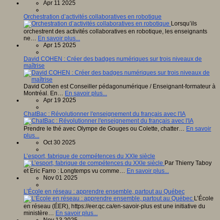
Apr 11 2025
Orchestration d’activités collaboratives en robotique
Lorsqu’ils
orchestrent des activités collaboratives en robotique, les enseignants
ne…
En savoir plus...
Apr 15 2025
David COHEN : Créer des badges numériques sur trois niveaux de
maîtrise
David Cohen est Conseiller pédagonumérique / Enseignant-formateur à
Montréal. En…
En savoir plus...
Apr 19 2025
ChatBac : Révolutionner l'enseignement du français avec l'IA
Prendre le thé avec Olympe de Gouges ou Colette, chatter…
En savoir
plus...
Oct 30 2025
L’esport, fabrique de compétences du XXIe siècle
Par Thierry Taboy
et Eric Farro : Longtemps vu comme…
En savoir plus...
Nov 01 2025
L’École en réseau : apprendre ensemble, partout au Québec
L’École
en réseau (ÉER), https://eer.qc.ca/en-savoir-plus est une initiative du
ministère…
En savoir plus...