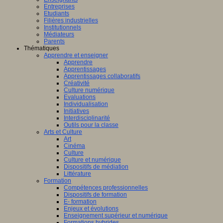
Entreprises
Etudiants
Filières industrielles
Institutionnels
Médiateurs
Parents
Thématiques
Apprendre et enseigner
Apprendre
Apprentissages
Apprentissages collaboratifs
Créativité
Culture numérique
Evaluations
Individualisation
Initiatives
Interdisciplinarité
Outils pour la classe
Arts et Culture
Art
Cinéma
Culture
Culture et numérique
Dispositifs de médiation
Littérature
Formation
Compétences professionnelles
Dispositifs de formation
E- formation
Enjeux et évolutions
Enseignement supérieur et numérique
Formations hybrides