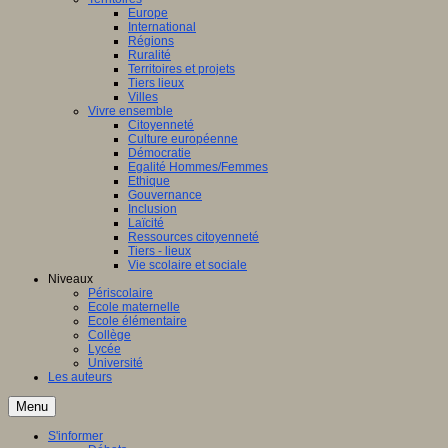
Europe
International
Régions
Ruralité
Territoires et projets
Tiers lieux
Villes
Vivre ensemble
Citoyenneté
Culture européenne
Démocratie
Egalité Hommes/Femmes
Ethique
Gouvernance
Inclusion
Laïcité
Ressources citoyenneté
Tiers - lieux
Vie scolaire et sociale
Niveaux
Périscolaire
Ecole maternelle
Ecole élémentaire
Collège
Lycée
Université
Les auteurs
Menu
S'informer