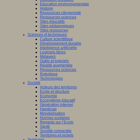
Education environnementale
Histoire
Ressources citoyenneté
Ressources sciences
Sites éducatifs
Sites pédagogiques
Sites ressources
Sciences et techniques
Culture scientifique
Développement durable
Intelligence artificielle
Logiciels libres
Métavers
Outils et logiciels
Réalité augmentée
Ressources sciences
Robotique
Technologies
Société
Acteurs des territoires
Ecole et structure
Economie
Ecosystème éducatif
Génération internet
Handicap
Mondialisation
Normes scolaires
Regards sur l’Ecole
Santé
Société connectée
Territoires et projets
Territoires