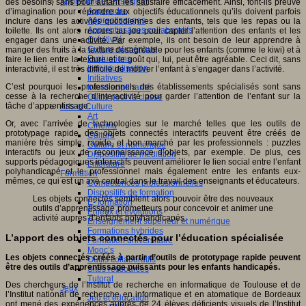
Apprendre et enseigner
des besoins, sans pour autant les satisfaire efficacement. Ainsi, font-ils preuve
Apprendre
d’imagination pour répondre aux objectifs éducationnels qu’ils doivent parfois
Apprentissages
inclure dans les activités quotidiennes des enfants, tels que les repas ou la
Apprentissages collaboratifs
toilette. Ils ont alors recours au jeu pour capter l’attention des enfants et les
Créativité
engager dans une activité. Par exemple, ils ont besoin de leur apprendre à
Culture numérique
manger des fruits à la texture désagréable pour les enfants (comme le kiwi) et à
Evaluations
faire le lien entre la texture et le goût qui, lui, peut être agréable. Ceci dit, sans
Individualisation
interactivité, il est très difficile de motiver l’enfant à s’engager dans l’activité.
Initiatives
C’est pourquoi les professionnels des établissements spécialisés sont sans
Interdisciplinarité
cesse à la recherche d’interactivité pour garder l’attention de l’enfant sur la
Outils pour la classe
tâche d’apprentissage.
Arts et Culture
Art
Or, avec l’arrivée de technologies sur le marché telles que les outils de
Cinéma
prototypage rapide, des objets connectés interactifs peuvent être créés de
Culture
manière très simple, rapide, et bon marché par les professionnels : puzzles
Culture et numérique
interactifs ou jeux de reconnaissance d’objets, par exemple. De plus, ces
Dispositifs de médiation
supports pédagogiques interactifs peuvent améliorer le lien social entre l’enfant
Littérature
polyhandicapé et le professionnel mais également entre les enfants eux-
Formation
mêmes, ce qui est un axe central dans le travail des enseignants et éducateurs.
Compétences professionnelles
Dispositifs de formation
Les objets connectés semblent alors pouvoir être des nouveaux
E- formation
outils d’apprentissage prometteurs pour concevoir et animer une
Enjeux et évolutions
activité auprès d’enfants polyhandicapés.
Enseignement supérieur et numérique
Formations hybrides
L’apport des objets connectés pour l’éducation spécialisée
Formation universitaire
Mooc’s
Les objets connectés créés à partir d’outils de prototypage rapide peuvent
Outils collaboratifs
être des outils d’apprentissage puissants pour les enfants handicapés.
Sites ressources
Tutorat
Des chercheurs de l’Institut de recherche en informatique de Toulouse et de
Jeux
l’Institut national de recherche en informatique et en atomatique de Bordeaux
Jeu et éducation
ont mené des expériences auprès de 24 élèves déficients visuels de l’Institut