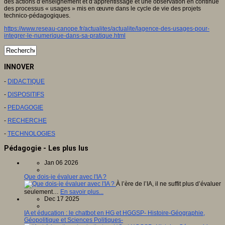
des actions d’enseignement et d’apprentissage et une observation en continue
des processus « usages » mis en œuvre dans le cycle de vie des projets
technico-pédagogiques.
https://www.reseau-canope.fr/actualites/actualite/lagence-des-usages-pour-
integrer-le-numerique-dans-sa-pratique.html
INNOVER
-
DIDACTIQUE
-
DISPOSITIFS
-
PEDAGOGIE
-
RECHERCHE
-
TECHNOLOGIES
Pédagogie - Les plus lus
Jan 06 2026
Que dois-je évaluer avec l'IA ?
À l’ère de l’IA, il ne suffit plus d’évaluer
seulement…
En savoir plus...
Dec 17 2025
IA et éducation : le chatbot en HG et HGGSP- Histoire-Géographie,
Géopolitique et Sciences Politiques-