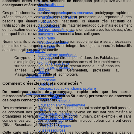
Fablab
connectés créés lors des sessions de conception participative avec les
Géolocalisation
enseignants et éducateurs.
Images
Ces professionnels ont ainsi rapporté que les outils de prototypage rapide en
Les mondes virtuels en éducation
créant des objets connectés interactifs leur permettent de répondre à des
Pratiques collaboratives
besoins qui étaient jusqu’alors insatisfaits. Ils étaient très satisfaits de
Podcasting
l’utilisation de ces outils pour créer du matériel pédagogique mais également
Smartphones
de l’utilisation des objets connectés interactifs en classe avec les élèves, c’est
Tableaux numériques
pourquoi ils les recommandaient vivement à leurs collègues.
Tablettes
Web radio
Néanmoins, ils précisaient qu’une formation supplémentaire serait nécessaire
Webdocumentaire
pour mieux s’approprier ces outils et intégrer les objets connectés interactifs
eTwinning
dans leur pratique professionnelle.
Prospective
Ecosystème numérique
Ce type de formations peut être dispensé dans des Fablabs par
Espaces
exemple (lieux de partage de connaissances et de compétences
Politique éducative
sur ces technologies, formant un réseau mondial initié dans les
Scénarios prospectifs
années 1990 par Neil Gershenfeld, professeur au
Temps
Massachusetts Institute of Technology).
Réseaux sociaux
Algorithme
Comment créer des objets connectés ?
Données
Réseaux sociaux et champ scolaire
De nombreux outils de prototypage rapide tels que les cartes
Sélection de ressources
microcontrôleurs bon marché (environ 50 euros) permettent de concevoir
Bibliographies
des objets connectés interactifs.
Education artistique
Education environnementale
Des chercheurs du MIT Media Lab et d’Intel Labs ont montré qu’il était possible
Histoire
de concevoir des prototypes de manière flexible en incluant des matériaux
Ressources citoyenneté
organiques et vivants (une fleur ou le corps humain, par exemple), et sans
Ressources sciences
compétences techniques à partir d’une carte microcontrôleur qu’ils ont créée
Sites éducatifs
(Silver, Rosenbaum & Shaw, 2012).
Sites pédagogiques
Sites ressources
Cette carte est compatible avec tous les logiciels et ne nécessite pas de