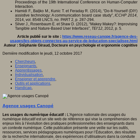
Proceedings of the 19th International Conference on Human-Computer
Interaction.
Hamidi F., Baljko M., Kunic T. et Feraday R. (2014), “Do-It-Yourself (DIY)
assistive technology: A communication board case study”,
ICCHP 2014
,
2014, vol. 8548 LNCS, no. PART 2, p. 287-294.
Silver J., Rosenbaum E. et Shaw D. (2012), “Makey Makey?: Improvising
Tangible and Nature-Based User Interfaces”,
TEI’12
, 2012, p. 5.
Article publié sur le site :
https://www.reseau-canope.fr/agence-des-
usages/les-objets-connectes-au-service-de-leducation-specialisee.html
Auteur : Stéphanie Giraud, Docteure en psychologie et ergonomie cognitive
Dernière modification le jeudi, 12 octobre 2017
Chercheurs
,
Enseignants
,
Apprentissages
,
Individualisation
,
Enseigner et apprendre
,
Outils et applications
,
Handicap
,
Agence usages Canopé
Les usages du numérique éducatif :
L'Agence nationale des usages du
numérique éducatif est un site web de référence qui vise la compréhension des
enjeux liés à l’évolution des pratiques professionnelles des enseignants dans
un contexte numérique. Cette publication présente une veille sur les outils,
ressources, services pédagogiques numériques pour l’Éducation, des résultats
de la recherche internationale, des expériences d’utilisateurs dans la conduite