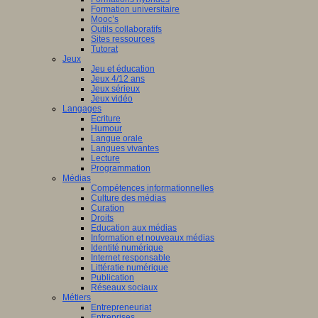
Formation universitaire
Mooc’s
Outils collaboratifs
Sites ressources
Tutorat
Jeux
Jeu et éducation
Jeux 4/12 ans
Jeux sérieux
Jeux vidéo
Langages
Ecriture
Humour
Langue orale
Langues vivantes
Lecture
Programmation
Médias
Compétences informationnelles
Culture des médias
Curation
Droits
Education aux médias
Information et nouveaux médias
Identité numérique
Internet responsable
Littératie numérique
Publication
Réseaux sociaux
Métiers
Entrepreneuriat
Entreprises