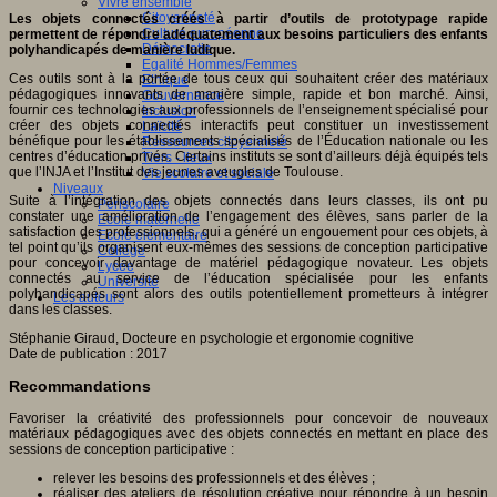
Vivre ensemble
Citoyenneté
Les objets connectés créés à partir d’outils de prototypage rapide
Culture européenne
permettent de répondre adéquatement aux besoins particuliers des enfants
Démocratie
polyhandicapés de manière ludique.
Egalité Hommes/Femmes
Ces outils sont à la portée de tous ceux qui souhaitent créer des matériaux
Ethique
pédagogiques innovants de manière simple, rapide et bon marché. Ainsi,
Gouvernance
fournir ces technologies aux professionnels de l’enseignement spécialisé pour
Inclusion
créer des objets connectés interactifs peut constituer un investissement
Laïcité
bénéfique pour les établissements spécialisés de l’Éducation nationale ou les
Ressources citoyenneté
centres d’éducation privés. Certains instituts se sont d’ailleurs déjà équipés tels
Tiers - lieux
que l’INJA et l’Institut des jeunes aveugles de Toulouse.
Vie scolaire et sociale
Niveaux
Suite à l’intégration des objets connectés dans leurs classes, ils ont pu
Périscolaire
constater une amélioration de l’engagement des élèves, sans parler de la
Ecole maternelle
satisfaction des professionnels, qui a généré un engouement pour ces objets, à
Ecole élémentaire
tel point qu’ils organisent eux-mêmes des sessions de conception participative
Collège
pour concevoir davantage de matériel pédagogique novateur. Les objets
Lycée
connectés au service de l’éducation spécialisée pour les enfants
Université
polyhandicapés sont alors des outils potentiellement prometteurs à intégrer
Les auteurs
dans les classes.
Stéphanie Giraud, Docteure en psychologie et ergonomie cognitive
Date de publication : 2017
Recommandations
Favoriser la créativité des professionnels pour concevoir de nouveaux
matériaux pédagogiques avec des objets connectés en mettant en place des
sessions de conception participative :
relever les besoins des professionnels et des élèves ;
réaliser des ateliers de résolution créative pour répondre à un besoin