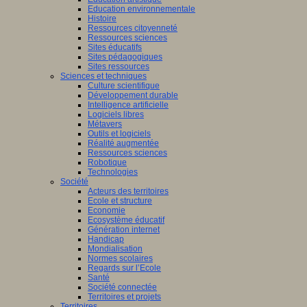
Education environnementale
Histoire
Ressources citoyenneté
Ressources sciences
Sites éducatifs
Sites pédagogiques
Sites ressources
Sciences et techniques
Culture scientifique
Développement durable
Intelligence artificielle
Logiciels libres
Métavers
Outils et logiciels
Réalité augmentée
Ressources sciences
Robotique
Technologies
Société
Acteurs des territoires
Ecole et structure
Economie
Ecosystème éducatif
Génération internet
Handicap
Mondialisation
Normes scolaires
Regards sur l’Ecole
Santé
Société connectée
Territoires et projets
Territoires