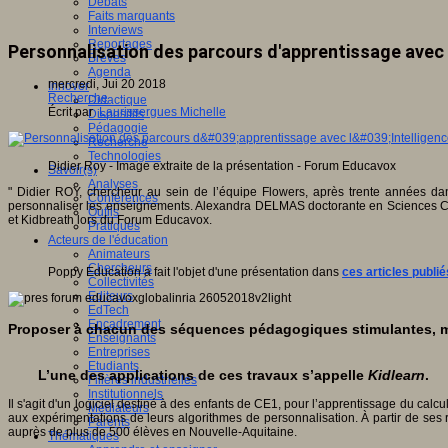
Débats
Faits marquants
Interviews
Reportages
Personnalisation des parcours d'apprentissage avec l'
Brèves
Agenda
mercredi, Jui 20 2018
Innover
Recherche
Didactique
Écrit par
Laurissergues Michelle
Dispositifs
Pédagogie
Recherche
Technologies
Didier Roy - Image extraite de la présentation - Forum Educavox
Savoir(s)
Analyses
" Didier ROY, chercheur au sein de l’équipe Flowers, après trente années dan
Conférences
personnaliser les enseignements. Alexandra DELMAS doctorante en Sciences Cogni
Outils
et Kidbreath lors du Forum Educavox.
Pratiques
Acteurs de l'éducation
Animateurs
Chercheurs
Poppy Education a fait l'objet d'une présentation dans
ces articles publi
Collectivités
Editeurs
EdTech
Encadrement
Proposer à chacun des séquences pédagogiques stimulantes, mo
Enseignants
Entreprises
Etudiants
L’une des applications de ces travaux s’appelle
Kidlearn
.
Filières industrielles
Institutionnels
Il s'agit d'un logiciel destiné à des enfants de CE1, pour l’apprentissage du calc
Médiateurs
aux expérimentations de leurs algorithmes de personnalisation. À partir de ses ré
Parents
auprès de plus de 500 élèves en Nouvelle-Aquitaine.
Thématiques