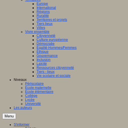
Europe
International
Régions
Ruralité
Territoires et projets
Tiers lieux
Villes
Vivre ensemble
Citoyenneté
Culture européenne
Démocratie
Egalité Hommes/Femmes
Ethique
Gouvernance
Inclusion
Laïcité
Ressources citoyenneté
Tiers - lieux
Vie scolaire et sociale
Niveaux
Périscolaire
Ecole maternelle
Ecole élémentaire
Collège
Lycée
Université
Les auteurs
Menu
S'informer