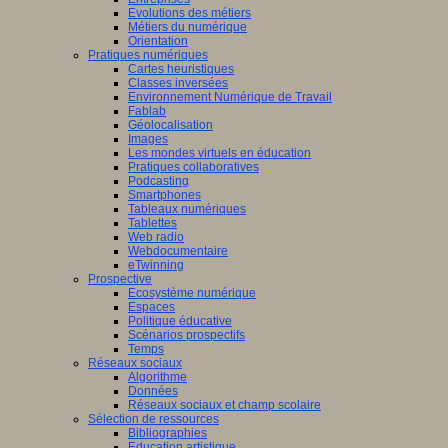
Evolutions des métiers
Métiers du numérique
Orientation
Pratiques numériques
Cartes heuristiques
Classes inversées
Environnement Numérique de Travail
Fablab
Géolocalisation
Images
Les mondes virtuels en éducation
Pratiques collaboratives
Podcasting
Smartphones
Tableaux numériques
Tablettes
Web radio
Webdocumentaire
eTwinning
Prospective
Ecosystème numérique
Espaces
Politique éducative
Scénarios prospectifs
Temps
Réseaux sociaux
Algorithme
Données
Réseaux sociaux et champ scolaire
Sélection de ressources
Bibliographies
Education artistique