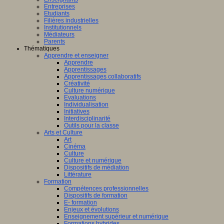
Entreprises
Etudiants
Filières industrielles
Institutionnels
Médiateurs
Parents
Thématiques
Apprendre et enseigner
Apprendre
Apprentissages
Apprentissages collaboratifs
Créativité
Culture numérique
Evaluations
Individualisation
Initiatives
Interdisciplinarité
Outils pour la classe
Arts et Culture
Art
Cinéma
Culture
Culture et numérique
Dispositifs de médiation
Littérature
Formation
Compétences professionnelles
Dispositifs de formation
E- formation
Enjeux et évolutions
Enseignement supérieur et numérique
Formations hybrides