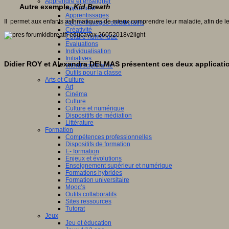
Apprendre et enseigner
Autre exemple,
Kid Breath
Apprendre
Apprentissages
Il permet aux enfants asthmatiques de mieux comprendre leur maladie, afin de le
Apprentissages collaboratifs
Créativité
Culture numérique
Evaluations
Individualisation
Initiatives
Didier ROY et Alexandra DELMAS présentent ces deux applicat
Interdisciplinarité
Outils pour la classe
Arts et Culture
Art
Cinéma
Culture
Culture et numérique
Dispositifs de médiation
Littérature
Formation
Compétences professionnelles
Dispositifs de formation
E- formation
Enjeux et évolutions
Enseignement supérieur et numérique
Formations hybrides
Formation universitaire
Mooc’s
Outils collaboratifs
Sites ressources
Tutorat
Jeux
Jeu et éducation