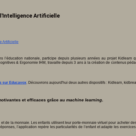
Intelligence Artificielle
s l’éducation nationale, participe depuis plusieurs années au projet Kidlearn 
tives & Ergonomie IHM, travaille depuis 3 ans à la création de contenus pédagogi
és sur Educavox
. Découvrons aujourd'hui deux autres dispositifs : Kidlearn, kidbrea
tivantes et efficaces grâce au
machine learning
.
ul et de la monnaie. Les enfants utilisent leur porte-monnaie virtuel pour acheter de
ponses, l’application repère les particularités de l’enfant et adapte les exercice