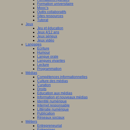
Formation universitaire
Mooc’s
Outils collaboratifs
Sites ressources
Tutorat
Jeux
Jeu et éducation
Jeux 4/12 ans
Jeux sérieux
Jeux vidéo
Langages
Ecriture
Humour
Langue orale
Langues vivantes
Lecture
Programmation
Médias
Compétences informationnelles
Culture des médias
Curation
Droits
Education aux médias
Information et nouveaux médias
Identité numérique
Internet responsable
Littératie numérique
Publication
Réseaux sociaux
Métiers
Entrepreneuriat
Entreprises