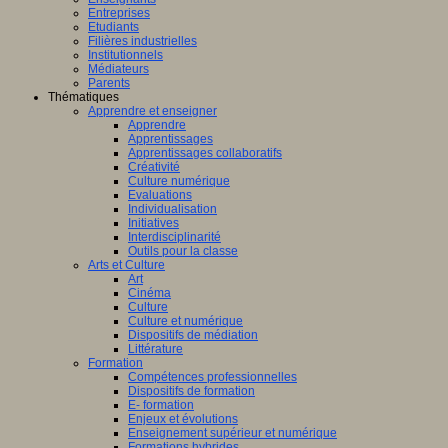
Entreprises
Etudiants
Filières industrielles
Institutionnels
Médiateurs
Parents
Thématiques
Apprendre et enseigner
Apprendre
Apprentissages
Apprentissages collaboratifs
Créativité
Culture numérique
Evaluations
Individualisation
Initiatives
Interdisciplinarité
Outils pour la classe
Arts et Culture
Art
Cinéma
Culture
Culture et numérique
Dispositifs de médiation
Littérature
Formation
Compétences professionnelles
Dispositifs de formation
E- formation
Enjeux et évolutions
Enseignement supérieur et numérique
Formations hybrides