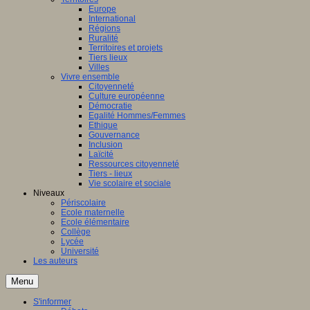
Europe
International
Régions
Ruralité
Territoires et projets
Tiers lieux
Villes
Vivre ensemble
Citoyenneté
Culture européenne
Démocratie
Egalité Hommes/Femmes
Ethique
Gouvernance
Inclusion
Laïcité
Ressources citoyenneté
Tiers - lieux
Vie scolaire et sociale
Niveaux
Périscolaire
Ecole maternelle
Ecole élémentaire
Collège
Lycée
Université
Les auteurs
Menu
S'informer