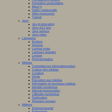
Formation universitaire
Mooc’s
Outils collaboratifs
Sites ressources
Tutorat
Jeux
Jeu et éducation
Jeux 4/12 ans
Jeux sérieux
Jeux vidéo
Langages
Ecriture
Humour
Langue orale
Langues vivantes
Lecture
Programmation
Médias
Compétences informationnelles
Culture des médias
Curation
Droits
Education aux médias
Information et nouveaux médias
Identité numérique
Internet responsable
Littératie numérique
Publication
Réseaux sociaux
Métiers
Entrepreneuriat
Entreprises