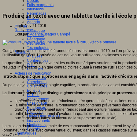
Débats
Faits marquants
Interviews
Reportages
Produire un texte avec une tablette tactile à l'école p
Brèves
Agenda
jeudi, Nov 21 2019
Innover
Recherche
Didactique
Écrit par
Agence usages Canopé
Dispositifs
Pédagogie
Recherche
Technologies
Contrairement à ce qui avait été annoncé dans les années 1970 où l’on prévoyait u
Savoir(s)
l’utilisation de l’écrit. L’arrivée de ces nouveaux outils dans les classes susci
Analyses
Conférences
La question est alors de savoir si les outils numériques soutiennent la producti
Outils
résultats intéressants bien que contradictoires quant à l’effet de l’utilisation des o
Pratiques
Acteurs de l'éducation
Introduction : quels processus engagés dans l'activité d'écritur
Animateurs
Chercheurs
Du point de vue de la psychologie cognitive, la production de textes est consid
Collectivités
Editeurs
La littérature scientifique distingue généralement trois principaux processus
EdTech
Encadrement
la
planification
permet au rédacteur de récupérer les idées stockées en mé
Enseignants
la
mise en texte
assure la formulation des contenus préverbaux élaborés 
Entreprises
graphique à proprement parler (engageant une écriture manuscrite ou tapu
Etudiants
enfin, la
révision
permet d’évaluer la qualité du produit mis en texte et 
Filières industrielles
aux corrections faites au niveau de la superstructure du texte).
Institutionnels
Médiateurs
La mise en œuvre de l’ensemble de ces composantes sollicite fortement le système
Parents
(ordinateur, tablette avec clavier virtuel ou stylet) dans les classes interroge s
Thématiques
crayon » ?