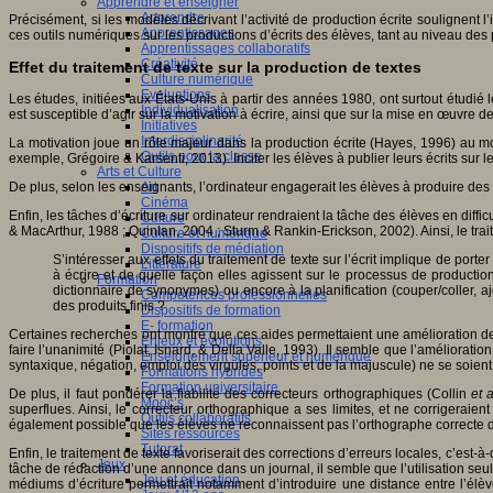
Apprendre et enseigner
Apprendre
Précisément, si les modèles décrivant l’activité de production écrite soulignent 
Apprentissages
ces outils numériques sur les productions d’écrits des élèves, tant au niveau des
Apprentissages collaboratifs
Créativité
Effet du traitement de texte sur la production de textes
Culture numérique
Evaluations
Les études, initiées aux États-Unis à partir des années 1980, ont surtout étudié l
Individualisation
est susceptible d’agir sur la motivation à écrire, ainsi que sur la mise en œuvre
Initiatives
Interdisciplinarité
La motivation joue un rôle majeur dans la production écrite (Hayes, 1996) au moin
Outils pour la classe
exemple, Grégoire & Karsenti, 2013). Inciter les élèves à publier leurs écrits sur
Arts et Culture
De plus, selon les enseignants, l’ordinateur engagerait les élèves à produire des 
Art
Cinéma
Enfin, les tâches d’écriture sur ordinateur rendraient la tâche des élèves en difficu
Culture
& MacArthur, 1988 ; Quinlan, 2004 ; Sturm & Rankin-Erickson, 2002). Ainsi, le tr
Culture et numérique
Dispositifs de médiation
S’intéresser aux effets du traitement de texte sur l’écrit implique de porte
Littérature
à écrire et de quelle façon elles agissent sur le processus de production.
Formation
dictionnaire de synonymes) ou encore à la planification (couper/coller, a
Compétences professionnelles
des produits finis ?
Dispositifs de formation
E- formation
Certaines recherches ont montré que ces aides permettaient une amélioration de 
Enjeux et évolutions
faire l’unanimité (Piolat, Isnard, & Della Valle, 1993). Il semble que l’améliora
Enseignement supérieur et numérique
syntaxique, négation, emploi des virgules, points et de la majuscule) ne se soient
Formations hybrides
Formation universitaire
De plus, il faut pondérer la fiabilité des correcteurs orthographiques
(Collin
et a
Mooc’s
superflues. Ainsi, le correcteur orthographique a ses limites, et ne corrigera
Outils collaboratifs
également possible que les élèves ne reconnaissent pas l’orthographe correcte d
Sites ressources
Tutorat
Enfin, le traitement de texte favoriserait des corrections d’erreurs locales, c’e
Jeux
tâche de rédaction d’une annonce dans un journal, il semble que l’utilisation seule
Jeu et éducation
médiums d’écriture permettrait notamment d’introduire une distance entre l’élèv