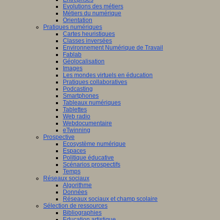
Evolutions des métiers
Métiers du numérique
Orientation
Pratiques numériques
Cartes heuristiques
Classes inversées
Environnement Numérique de Travail
Fablab
Géolocalisation
Images
Les mondes virtuels en éducation
Pratiques collaboratives
Podcasting
Smartphones
Tableaux numériques
Tablettes
Web radio
Webdocumentaire
eTwinning
Prospective
Ecosystème numérique
Espaces
Politique éducative
Scénarios prospectifs
Temps
Réseaux sociaux
Algorithme
Données
Réseaux sociaux et champ scolaire
Sélection de ressources
Bibliographies
Education artistique