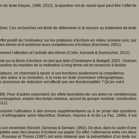
 de texte (Hayes, 1996, 2012), la question est de savoir quel peut être l’effet de
élèves. Ces recherches ont tenté de déterminer si le recours au traitement de texte
positif de l’ordinateur sur les pratiques d’écriture en milieu scolaire (voir, par
r les élèves et d’améliorer leurs compétences d’écriture (Karchmer, 2001).
ment l’attention et l’activité des élèves (Collin, Karsenti & Dumouchel, 2012).
efforts sur la tâche d’écriture en tant que telle (Christmann & Badgett, 2003 ; Graham
uestion du maintien de la motivation à long terme est en revanche à étudier.
 scripteurs, en cherchant à savoir si ces fonctions soutiennent la compétence
r des aides à la correction, à la mise en texte (correcteur orthographique,
 processus de rédaction est affecté par ces fonctionnalités ? Qu’en est-il
98). Pour d’autres cependant, les effets favorables de ces aides ne semblent pas
ués (conjugaison, emploi des temps verbaux, accord du groupe nominal, construction
2012).
conduire l’utilisateur à des erreurs supplémentaires ou à se poser des questions
mes d’orthographe selon MacArthur, Graham, Haynes & et De La Paz, 1996). Il est
dans son ensemble (Nicolet, Genevay & Gervaix, 1992). De plus, dans le cadre d’une
mplétée avec des phases d’écriture sur papier. En effet, l’alternance entre ces deux
t, Roussey et Thunin (1997) ont ainsi observé que la présentation d’un texte sur