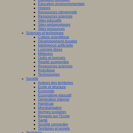
Education environnementale
Histoire
Ressources citoyenneté
Ressources sciences
Sites éducatifs
Sites pédagogiques
Sites ressources
Sciences et techniques
Culture scientifique
Développement durable
Intelligence artificielle
Logiciels libres
Métavers
Outils et logiciels
Réalité augmentée
Ressources sciences
Robotique
Technologies
Société
Acteurs des territoires
Ecole et structure
Economie
Ecosystème éducatif
Génération internet
Handicap
Mondialisation
Normes scolaires
Regards sur l’Ecole
Santé
Société connectée
Territoires et projets
Territoires