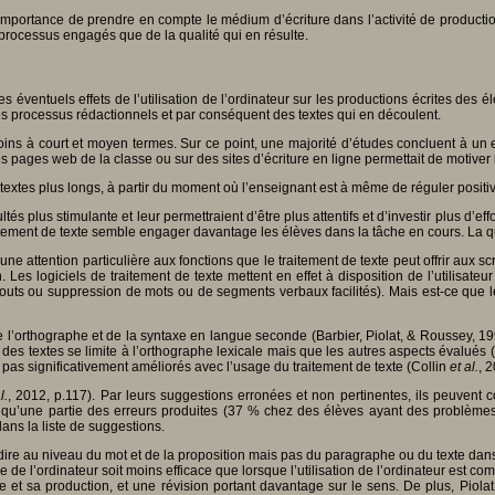
l’importance de prendre en compte le médium d’écriture dans l’activité de production
 processus engagés que de la qualité qui en résulte.
es éventuels effets de l’utilisation de l’ordinateur sur les productions écrites des 
 des processus rédactionnels et par conséquent des textes qui en découlent.
s à court et moyen termes. Sur ce point, une majorité d’études concluent à un effet 
 les pages web de la classe ou sur des sites d’écriture en ligne permettait de motive
textes plus longs, à partir du moment où l’enseignant est à même de réguler positive
ltés plus stimulante et leur permettraient d’être plus attentifs et d’investir plus d’
aitement de texte semble engager davantage les élèves dans la tâche en cours. La q
r une attention particulière aux fonctions que le traitement de texte peut offrir aux
 Les logiciels de traitement de texte mettent en effet à disposition de l’utilisateu
jouts ou suppression de mots ou de segments verbaux facilités). Mais est-ce que le
l’orthographe et de la syntaxe en langue seconde (Barbier, Piolat, & Roussey, 19
tion des textes se limite à l’orthographe lexicale mais que les autres aspects éval
 pas significativement améliorés avec l’usage du traitement de texte (Collin
et al.
, 
l.
, 2012, p.117). Par leurs suggestions erronées et non pertinentes, ils peuvent 
ient qu’une partie des erreurs produites (37 % chez des élèves ayant des problè
ans la liste de suggestions.
st-à-dire au niveau du mot et de la proposition mais pas du paragraphe ou du texte 
 de l’ordinateur soit moins efficace que lorsque l’utilisation de l’ordinateur est co
e et sa production, et une révision portant davantage sur le sens. De plus, Piola