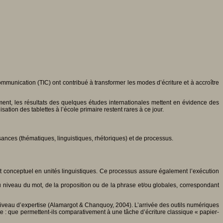
ommunication (TIC) ont contribué à transformer les modes d’écriture et à accroître
moment, les résultats des quelques études internationales mettent en évidence des
isation des tablettes à l’école primaire restent rares à ce jour.
nces (thématiques, linguistiques, rhétoriques) et de processus.
t conceptuel en unités linguistiques. Ce processus assure également l’exécution
au niveau du mot, de la proposition ou de la phrase et/ou globales, correspondant
 niveau d’expertise (Alamargot & Chanquoy, 2004). L’arrivée des outils numériques
ite : que permettent-ils comparativement à une tâche d’écriture classique « papier-