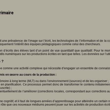
rimaire
ne prévalence de l’image sur l’écrit, les technologies de l’information et de la c
te logiquement l’intérêt des équipes pédagogiques comme celui des chercheurs.
on d’écrits des élèves tant d’un point de vue quantitatif que qualitatif. Pour le 
utils numériques sur les productions écrites en tant que telles. Les données sur l’util
e ?
érée comme une activité complexe qui nécessite d’engager un ensemble de connaissa
 mis en œuvre au cours de la production :
moire à long terme (MLT) ou dans l’environnement (sources) et de les organiser ;
en planification. Ce processus permet donc de transformer le contenu initialemen
scrite) ;
éventuellement de l’améliorer (corrections locales, correspondant aux corrections 
 cognitif, et il faut de longues années d’apprentissage pour atteindre un certain
ur le rôle que ces nouveaux médiums peuvent jouer sur les activités de production écr