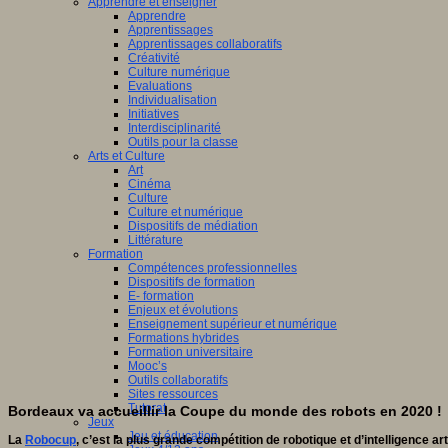
Apprendre et enseigner
Apprendre
Apprentissages
Apprentissages collaboratifs
Créativité
Culture numérique
Evaluations
Individualisation
Initiatives
Interdisciplinarité
Outils pour la classe
Arts et Culture
Art
Cinéma
Culture
Culture et numérique
Dispositifs de médiation
Littérature
Formation
Compétences professionnelles
Dispositifs de formation
E- formation
Enjeux et évolutions
Enseignement supérieur et numérique
Formations hybrides
Formation universitaire
Mooc’s
Outils collaboratifs
Sites ressources
Tutorat
Bordeaux va accueillir la Coupe du monde des robots en 2020 !
Jeux
Jeu et éducation
La
Robocup
, c’est la plus grande compétition de robotique et d’intelligence art