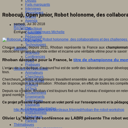
Débats
Faits marquants
Interviews
Reportages
Robocup, Open junior, Robot holonome, des collabora
Brèves
Agenda
samedi, Jui 30 2018
Innover
Recherche
Didactique
Écrit par
Laurissergues Michelle
Dispositifs
Pédagogie
Recherche
Technologies
Chaque année, depuis 2011, Rhoban représente la France aux
championnats
Savoir(s)
roboticiens venant du monde entier et incarne une véritable vitrine pour le sav
Analyses
Conférences
Rhoban décroche pour la France, le
titre de championne du m
Outils
Pratiques
L’enjeu de la robotique d’aujourd’hui est de sortir des laboratoires pour dévelop
Acteurs de l'éducation
tous.
Animateurs
Chercheurs
Chercheurs, artistes et ingénieurs travaillent ensemble autour de projets de con
Collectivités
de la conception à la réalisation : Rhoban dispose, en effet, de toutes les com
Editeurs
EdTech
Depuis sa création, Rhoban s’est toujours fixé un haut niveau d’exigence en relev
Encadrement
grand nombre.
Enseignants
Entreprises
Ce projet présente également un volet porté sur l’enseignement et la pédagogi
Etudiants
Filières industrielles
http://www.fondation.univ-bordeaux.fr/projet/rhoban-the-robot-workshop
Institutionnels
Médiateurs
Olivier Ly, Maitre de conférence au LABRI présente The robot
Parents
Thématiques