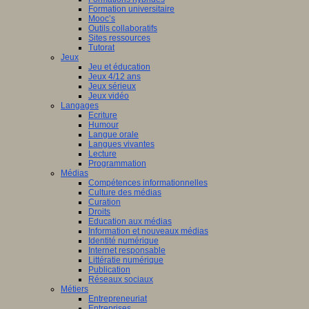
Formation universitaire
Mooc’s
Outils collaboratifs
Sites ressources
Tutorat
Jeux
Jeu et éducation
Jeux 4/12 ans
Jeux sérieux
Jeux vidéo
Langages
Ecriture
Humour
Langue orale
Langues vivantes
Lecture
Programmation
Médias
Compétences informationnelles
Culture des médias
Curation
Droits
Education aux médias
Information et nouveaux médias
Identité numérique
Internet responsable
Littératie numérique
Publication
Réseaux sociaux
Métiers
Entrepreneuriat
Entreprises