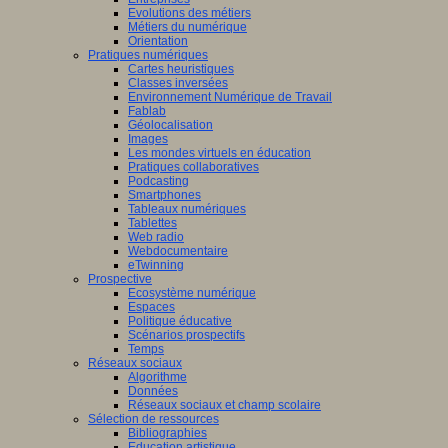
Evolutions des métiers
Métiers du numérique
Orientation
Pratiques numériques
Cartes heuristiques
Classes inversées
Environnement Numérique de Travail
Fablab
Géolocalisation
Images
Les mondes virtuels en éducation
Pratiques collaboratives
Podcasting
Smartphones
Tableaux numériques
Tablettes
Web radio
Webdocumentaire
eTwinning
Prospective
Ecosystème numérique
Espaces
Politique éducative
Scénarios prospectifs
Temps
Réseaux sociaux
Algorithme
Données
Réseaux sociaux et champ scolaire
Sélection de ressources
Bibliographies
Education artistique