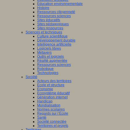
Education environnementale
Histoire
Ressources citoyenneté
Ressources sciences
Sites éducatifs
Sites pédagogiques
Sites ressources
Sciences et techniques
Culture scientifique
Développement durable
Intelligence artificielle
Logiciels libres
Métavers
Outils et logiciels
Réalité augmentée
Ressources sciences
Robotique
Technologies
Société
Acteurs des territoires
Ecole et structure
Economie
Ecosystème éducatif
Génération internet
Handicap
Mondialisation
Normes scolaires
Regards sur l’Ecole
Santé
Société connectée
Territoires et projets
Territoires