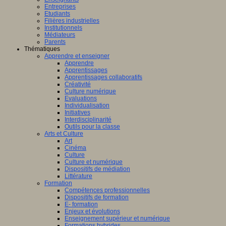
Entreprises
Etudiants
Filières industrielles
Institutionnels
Médiateurs
Parents
Thématiques
Apprendre et enseigner
Apprendre
Apprentissages
Apprentissages collaboratifs
Créativité
Culture numérique
Evaluations
Individualisation
Initiatives
Interdisciplinarité
Outils pour la classe
Arts et Culture
Art
Cinéma
Culture
Culture et numérique
Dispositifs de médiation
Littérature
Formation
Compétences professionnelles
Dispositifs de formation
E- formation
Enjeux et évolutions
Enseignement supérieur et numérique
Formations hybrides