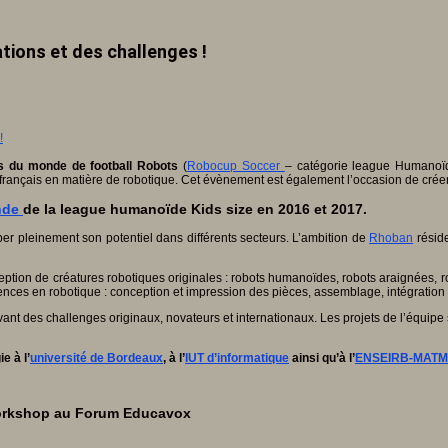
tions et des challenges !
 du monde de football Robots
(
Robocup Soccer
– catégorie league Humanoïd
oir français en matière de robotique. Cet évènement est également l’occasion de cr
onde
de la league humanoïde Kids size en 2016 et 2017.
per pleinement son potentiel dans différents secteurs. L’ambition de
Rhoban
réside
ception de créatures robotiques originales : robots humanoïdes, robots araignées,
pétences en robotique : conception et impression des pièces, assemblage, intégrat
ant des challenges originaux, novateurs et internationaux. Les projets de l’équipe 
e à l’
université de Bordeaux
, à l’
IUT d’informatique
ainsi qu’à l’
ENSEIRB-MAT
 workshop au Forum Educavox