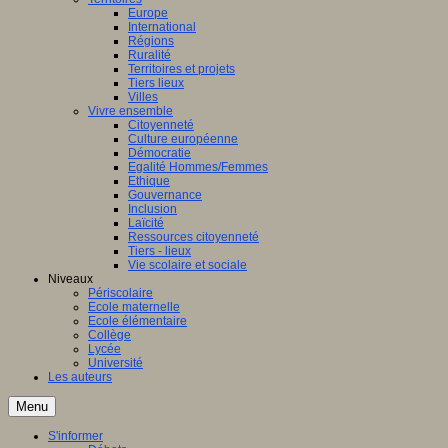
Europe
International
Régions
Ruralité
Territoires et projets
Tiers lieux
Villes
Vivre ensemble
Citoyenneté
Culture européenne
Démocratie
Egalité Hommes/Femmes
Ethique
Gouvernance
Inclusion
Laïcité
Ressources citoyenneté
Tiers - lieux
Vie scolaire et sociale
Niveaux
Périscolaire
Ecole maternelle
Ecole élémentaire
Collège
Lycée
Université
Les auteurs
Menu
S'informer