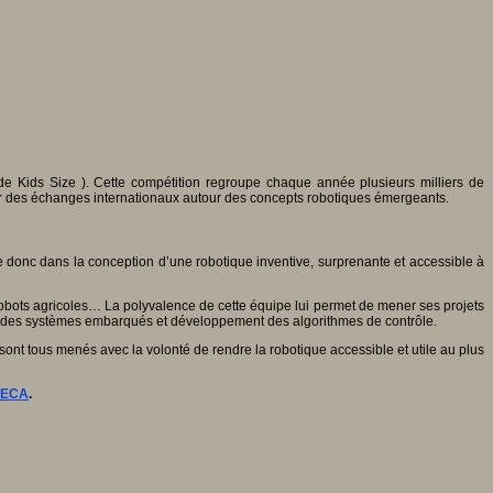
e Kids Size ). Cette compétition regroupe chaque année plusieurs milliers de
éer des échanges internationaux autour des concepts robotiques émergeants.
 donc dans la conception d’une robotique inventive, surprenante et accessible à
 robots agricoles… La polyvalence de cette équipe lui permet de mener ses projets
ion des systèmes embarqués et développement des algorithmes de contrôle.
sont tous menés avec la volonté de rendre la robotique accessible et utile au plus
MECA
.