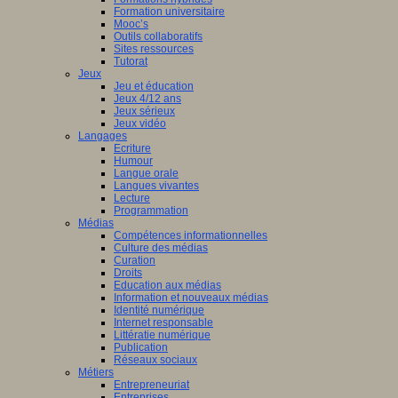
Formation universitaire
che
Mooc’s
Outils collaboratifs
pe
Sites ressources
Tutorat
Jeux
Jeu et éducation
es
Jeux 4/12 ans
eur.e.s
Jeux sérieux
Jeux vidéo
t.e.s
Langages
ur.e.s
Ecriture
Humour
es
Langue orale
Langues vivantes
tion.
Lecture
Programmation
s
Médias
Compétences informationnelles
che
Culture des médias
Curation
es
Droits
Education aux médias
Information et nouveaux médias
lent
Identité numérique
airement
Internet responsable
Littératie numérique
Publication
Réseaux sociaux
Métiers
aux
Entrepreneuriat
Entreprises