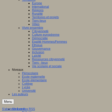
Europe
ation
International
Régions
aux
Ruralité
Territoires et projets
ntissage,
Tiers lieux
Villes
Vivre ensemble
ques
Citoyenneté
Culture européenne
Démocratie
Egalité Hommes/Femmes
Ethique
Gouvernance
nent
Inclusion
Laïcité
Ressources citoyenneté
entissage
Tiers - lieux
inaires
Vie scolaire et sociale
Niveaux
le
Périscolaire
Ecole maternelle
s,
Ecole élémentaire
Collège
es
Lycée
Université
tion
Les auteurs
ne)
Menu
ersaux
gulation,
S'abonner à ce flux RSS
S'informer
nement,