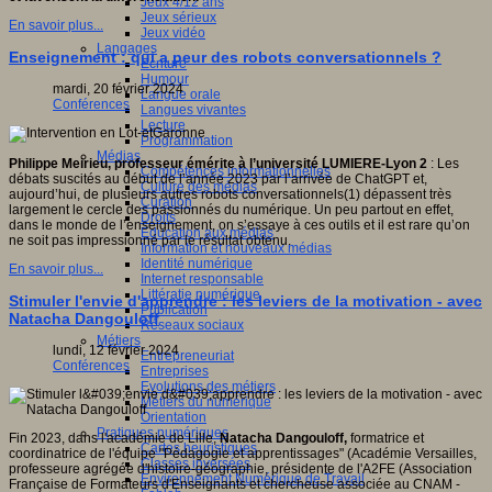
Jeux 4/12 ans
Jeux sérieux
En savoir plus...
Jeux vidéo
sité
Langages
Enseignement : qui a peur des robots conversationnels ?
Ecriture
c
Humour
mardi, 20 février 2024
Langue orale
al
Conférences
Langues vivantes
),
Lecture
Programmation
Médias
ique
Philippe Meirieu, professeur émérite à l’université LUMIERE-Lyon 2
: Les
Compétences informationnelles
ent
débats suscités au début de l’année 2023 par l’arrivée de ChatGPT et,
Culture des médias
if
aujourd’hui, de plusieurs autres robots conversationnels(1) dépassent très
Curation
largement le cercle des passionnés du numérique. Un peu partout en effet,
Droits
dans le monde de l’enseignement, on s’essaye à ces outils et il est rare qu’on
Education aux médias
ne soit pas impressionné par le résultat obtenu.
Information et nouveaux médias
Identité numérique
En savoir plus...
Internet responsable
ves
Littératie numérique
Stimuler l'envie d'apprendre : les leviers de la motivation - avec
Publication
ches
Natacha Dangouloff
Réseaux sociaux
ntes
Métiers
lundi, 12 février 2024
Entrepreneuriat
Conférences
Entreprises
ne
Evolutions des métiers
Métiers du numérique
Orientation
res,
Pratiques numériques
tions,
Fin 2023, dans l'académie de Lille,
Natacha Dangouloff,
formatrice et
Cartes heuristiques
ires
coordinatrice de l'équipe "Pédagogie et apprentissages" (Académie Versailles,
Classes inversées
professeure agrégée d'histoire-géographie, présidente de l'A2FE (Association
Environnement Numérique de Travail
ntions
Française de Formateurs d'Enseignants et chercheuse associée au CNAM -