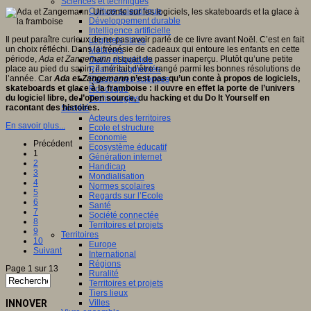
Sciences et techniques
Culture scientifique
Développement durable
Intelligence artificielle
Il peut paraître curieux de ne pas avoir parlé de ce livre avant Noël. C’est en fait
Logiciels libres
un choix réfléchi. Dans la frénésie de cadeaux qui entoure les enfants en cette
Métavers
période,
Ada et Zangemann
risquait de passer inaperçu. Plutôt qu’une petite
Outils et logiciels
place au pied du sapin, il méritait d’être rangé parmi les bonnes résolutions de
Réalité augmentée
l’année. Car
Ada et Zangemann
n’est pas qu’un conte à propos de logiciels,
Ressources sciences
skateboards et glace à la framboise : il ouvre en effet la porte de l’univers
Robotique
du logiciel libre, de l’open source, du hacking et du Do It Yourself en
Technologies
racontant des histoires.
Société
Acteurs des territoires
En savoir plus...
Ecole et structure
Economie
Précédent
Ecosystème éducatif
1
Génération internet
2
Handicap
3
Mondialisation
4
Normes scolaires
5
Regards sur l’Ecole
6
Santé
7
Société connectée
8
Territoires et projets
9
Territoires
10
Europe
Suivant
International
Régions
Page 1 sur 13
Ruralité
Territoires et projets
Tiers lieux
Villes
INNOVER