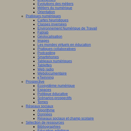
Evolutions des métiers
Métiers du numérique
Orientation
tissage
Pratiques numériques
Cartes heuristiques
mance,
Classes inversées
Environnement Numérique de Travail
Fablab
ctives
Géolocalisation
Images
Les mondes virtuels en éducation
Pratiques collaboratives
Podcasting
eurs
Smartphones
Tableaux numériques
que
Tablettes
naires,
Web radio
didactique,
Webdocumentaire
eTwinning
pédagogie
Prospective
Ecosystème numérique
Espaces
ciences
Politique éducative
Scénarios prospectifs
tion
Temps
Réseaux sociaux
iner
Algorithme
Données
ons
Réseaux sociaux et champ scolaire
Sélection de ressources
Bibliographies
Education artistique