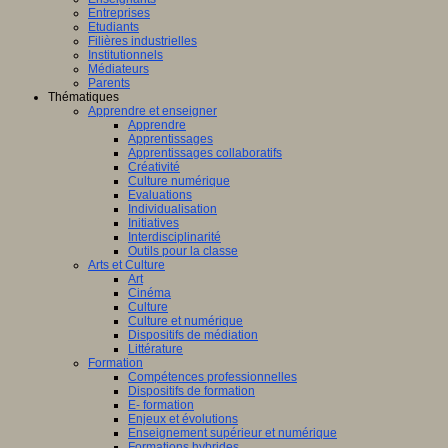
fique
Entreprises
Etudiants
logique
Filières industrielles
T
Institutionnels
Médiateurs
Parents
Thématiques
Apprendre et enseigner
Apprendre
Apprentissages
amment
Apprentissages collaboratifs
sé
Créativité
Culture numérique
Evaluations
er
Individualisation
Initiatives
Interdisciplinarité
Outils pour la classe
Arts et Culture
Art
Cinéma
AP
Culture
(Centre
Culture et numérique
e
Dispositifs de médiation
Littérature
ntissage
Formation
Compétences professionnelles
Dispositifs de formation
mance)
E- formation
Enjeux et évolutions
Enseignement supérieur et numérique
Formations hybrides