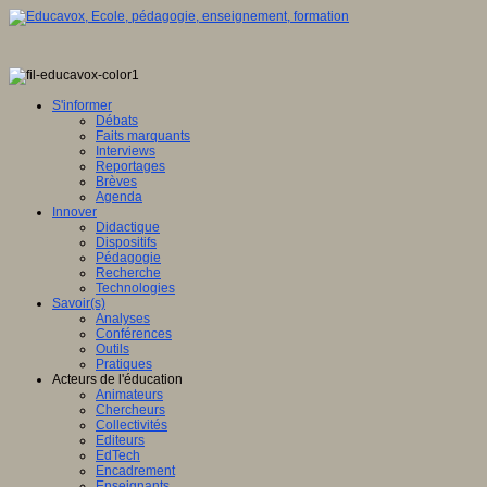
tique
S'informer
Débats
Faits marquants
Interviews
ence
Reportages
Brèves
eur
Agenda
Innover
Didactique
mé
e,
Dispositifs
Pédagogie
Recherche
Technologies
it
Savoir(s)
Analyses
Conférences
Outils
Pratiques
Acteurs de l'éducation
ntement
Animateurs
Chercheurs
e
Collectivités
Editeurs
che
EdTech
Encadrement
ion
Enseignants