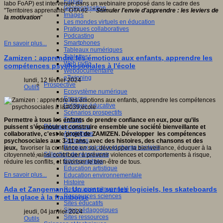
Fablab
labo FoAP) est intervenue dans un webinaire proposé dans le cadre des
Géolocalisation
"Territoires apprenants" OTA 62 : "
Stimuler l'envie d'apprendre : les leviers de
Images
es,
la motivation
"
Les mondes virtuels en éducation
s
Pratiques collaboratives
Podcasting
.
Smartphones
En savoir plus...
/erest.uqam.ca/a-
Tableaux numériques
/
Tablettes
Zamizen : apprendre les émotions aux enfants, apprendre les
Web radio
compétences psychosociales à l'école
Webdocumentaire
eTwinning
lundi, 12 février 2024
Prospective
Outils
Ecosystème numérique
Espaces
Politique éducative
Scénarios prospectifs
Temps
Permettre à tous les enfants de prendre confiance en eux, pour qu’ils
Réseaux sociaux
puissent s’épanouir et construire ensemble une société bienveillante et
Algorithme
collaborative, c'est le projet de ZAMIZEN. Développer les compétences
Données
psychosociales aux 3-11 ans, avec des histoires, des chansons et des
Réseaux sociaux et champ scolaire
jeux,
favoriser la confiance en soi, développer la bienveillance, éduquer à la
Sélection de ressources
citoyenneté, ainsi contribuer à prévenir violences et comportements à risque,
Bibliographies
réduire les conflits, et favoriser le bien-être de tous.
Education artistique
En savoir plus...
Education environnementale
Histoire
Ada et Zangemann. Un conte sur les logiciels, les skateboards
Ressources citoyenneté
Ressources sciences
et la glace à la framboise
Sites éducatifs
Sites pédagogiques
jeudi, 04 janvier 2024
Sites ressources
Outils