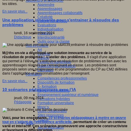
Apprendre et enseigner
les idées.
Apprendre
ctive
Apprentissages
ve,
En savoir plus...
Apprentissages collaboratifs
ientifique,
Créativité
que,
Une application innovante pour s'entrainer à résoudre des
Culture numérique
pédagogique,
problèmes
Evaluations
gnitive,
Individualisation
ophique
lundi, 16 septembre 2024
Initiatives
Didactique
Interdisciplinarité
que.
Outils pour la classe
Arts et Culture
Art
ipe
M@ths en-vie a développé une solution innovante au service de la
Cinéma
résolution de problèmes : L’atelier des problèmes.
Il s'agit d'une application
Culture
che
qui permet à l’élève de s’entraîner en résolution de problèmes en lien avec les
Culture et numérique
apprentissages réalisés par l’enseignant en classe. Les problèmes sont
Dispositifs de médiation
ion
proposés selon une progression et une programmation du CP au CM2 définies
Littérature
fique
dans l’application et personnalisables par l’enseignant.
Formation
Compétences professionnelles
logique
En savoir plus...
Dispositifs de formation
T)
E- formation
10 scénarios pédagogiques avec l’IA
Enjeux et évolutions
Enseignement supérieur et numérique
pement
jeudi, 09 mai 2024
Formations hybrides
Pédagogie
Formation universitaire
eurs
Mooc’s
ionnels
Outils collaboratifs
Sites ressources
ants
Voici, pour les enseignants,
10 scénarios pédagogiques à mettre en œuvre
Tutorat
tout en s’aidant de l’intelligence artificielle
, permettant de créer un contenu
Jeux
varié et interactif. Ces scénarios promeuvent une approche constructiviste
Jeu et éducation
urs.
et favorisent la différenciation.