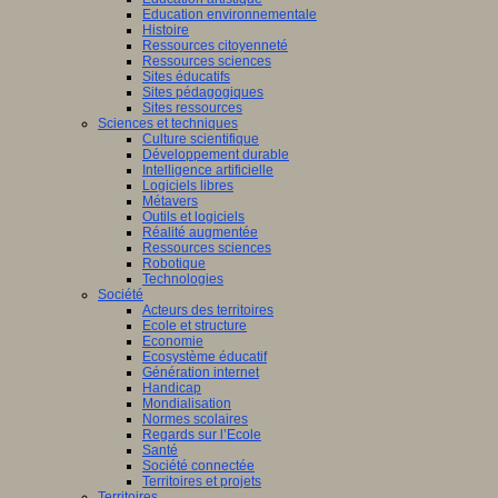
Education environnementale
Histoire
Ressources citoyenneté
ants
Ressources sciences
nent
Sites éducatifs
Sites pédagogiques
sus
Sites ressources
entissage)
Sciences et techniques
Culture scientifique
ment
Développement durable
Intelligence artificielle
Logiciels libres
Métavers
Outils et logiciels
tissage).
Réalité augmentée
Ressources sciences
Robotique
Technologies
Société
Acteurs des territoires
dre,
Ecole et structure
Economie
Ecosystème éducatif
Génération internet
eurs
Handicap
Mondialisation
Normes scolaires
Regards sur l’Ecole
tion,
Santé
Société connectée
Territoires et projets
Territoires