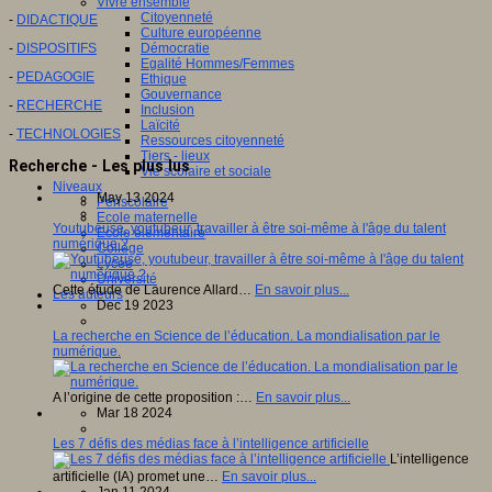
Vivre ensemble
Citoyenneté
-
DIDACTIQUE
Culture européenne
Démocratie
-
DISPOSITIFS
Egalité Hommes/Femmes
-
PEDAGOGIE
Ethique
Gouvernance
-
RECHERCHE
Inclusion
Laïcité
-
TECHNOLOGIES
Ressources citoyenneté
Tiers - lieux
Recherche - Les plus lus
Vie scolaire et sociale
Niveaux
May 13 2024
Périscolaire
Ecole maternelle
Youtubeuse, youtubeur, travailler à être soi-même à l'âge du talent
Ecole élémentaire
numérique ?
Collège
Lycée
Université
Cette étude de Laurence Allard…
En savoir plus...
Les auteurs
Dec 19 2023
La recherche en Science de l’éducation. La mondialisation par le
numérique.
A l’origine de cette proposition :…
En savoir plus...
Mar 18 2024
Les 7 défis des médias face à l’intelligence artificielle
L’intelligence
artificielle (IA) promet une…
En savoir plus...