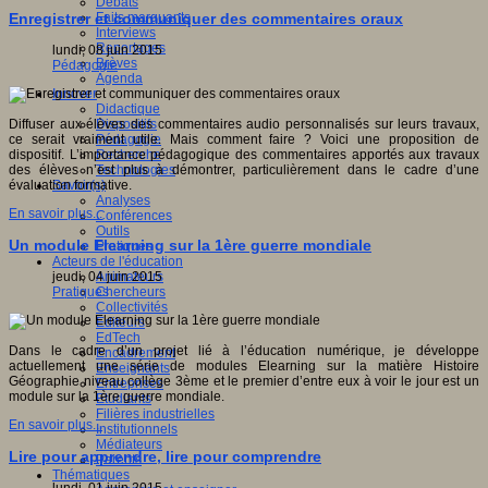
Débats
Faits marquants
Enregistrer et communiquer des commentaires oraux
Interviews
Reportages
lundi, 08 juin 2015
Brèves
Pédagogie
Agenda
Innover
Didactique
Dispositifs
Diffuser aux élèves des commentaires audio personnalisés sur leurs travaux,
Pédagogie
ce serait vraiment utile. Mais comment faire ? Voici une proposition de
Recherche
dispositif. L’importance pédagogique des commentaires apportés aux travaux
Technologies
des élèves n’est plus à démontrer, particulièrement dans le cadre d’une
Savoir(s)
évaluation formative.
Analyses
En savoir plus...
Conférences
Outils
Un module Elearning sur la 1ère guerre mondiale
Pratiques
Acteurs de l'éducation
Animateurs
jeudi, 04 juin 2015
Chercheurs
Pratiques
Collectivités
Editeurs
EdTech
Dans le cadre d’un projet lié à l’éducation numérique, je développe
Encadrement
actuellement une série de modules Elearning sur la matière Histoire
Enseignants
Géographie niveau collège 3ème et le premier d’entre eux à voir le jour est un
Entreprises
module sur la 1ère guerre mondiale.
Etudiants
Filières industrielles
En savoir plus...
Institutionnels
Médiateurs
Lire pour apprendre, lire pour comprendre
Parents
Thématiques