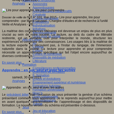
lundi, 01 juin 2015
Apprendre et enseigner
Analyses
Apprendre
Apprentissages
Apprentissages collaboratifs
Créativité
n° 101, mai 2015 - Lire pour apprendre, lire pour
Dossier de veille de l'IFÉ
Culture numérique
comprendre - par Marie Gaussel - Chargée d'études et de recherche à l'unité
Evaluations
Veille et Analyses - IFÉ
Individualisation
Initiatives
La maitrise des compétences littéraires est devenue un enjeu de plus en plus
Interdisciplinarité
crucial au sein de notre société. La lecture, au delà du cadre de littératie
Outils pour la classe
restreinte, est un véritable outil pour interpréter le monde, structurer les
Arts et Culture
expériences et construire des connaissances. Les usages liés à la maitrise de
Art
la lecture experte ne découlent pas, à l'instar du langage, de l'immersion
Cinéma
naturelle dans la société. La lecture pour apprendre et pour comprendre
Culture
nécessite un apprentissage spécifique qui fait l'objet encore aujourd'hui de
Culture et numérique
diverses controverses.
Dispositifs de médiation
Littérature
En savoir plus...
Formation
Compétences professionnelles
Apprendre : en soi, seul et avec les autres
Dispositifs de formation
E- formation
samedi, 30 mai 2015
Enjeux et évolutions
Analyses
Enseignement supérieur et numérique
Formations hybrides
Formation universitaire
Mooc’s
Le
précédent billet
était l’occasion de vous présenter la genèse d’un schéma
Outils collaboratifs
présentant comment nous apprenons. Je le reprends aujourd’hui pour mettre
Sites ressources
en avant quelques caractéristiques de l’apprentissage et des dispositifs de
Tutorat
formation. La nouvelle version du schéma est présentée ci-dessous.
Jeux
Jeu et éducation
En savoir plus...