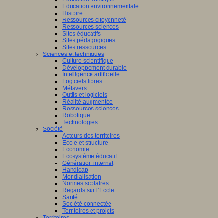
Education environnementale
Histoire
Ressources citoyenneté
Ressources sciences
Sites éducatifs
Sites pédagogiques
Sites ressources
Sciences et techniques
Culture scientifique
Développement durable
Intelligence artificielle
Logiciels libres
Métavers
Outils et logiciels
Réalité augmentée
Ressources sciences
Robotique
Technologies
Société
Acteurs des territoires
Ecole et structure
Economie
Ecosystème éducatif
Génération internet
Handicap
Mondialisation
Normes scolaires
Regards sur l’Ecole
Santé
Société connectée
Territoires et projets
Territoires