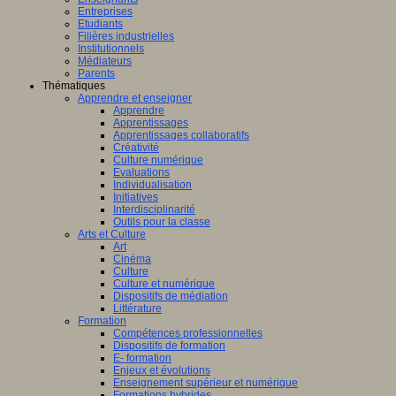
Entreprises
Etudiants
Filières industrielles
Institutionnels
Médiateurs
Parents
Thématiques
Apprendre et enseigner
Apprendre
Apprentissages
Apprentissages collaboratifs
Créativité
Culture numérique
Evaluations
Individualisation
Initiatives
Interdisciplinarité
Outils pour la classe
Arts et Culture
Art
Cinéma
Culture
Culture et numérique
Dispositifs de médiation
Littérature
Formation
Compétences professionnelles
Dispositifs de formation
E- formation
Enjeux et évolutions
Enseignement supérieur et numérique
Formations hybrides