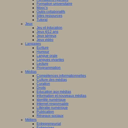
Formation universitaire
Mooc’s
Outils collaboratifs
Sites ressources
Tutorat
Jeux
Jeu et éducation
Jeux 4/12 ans
Jeux sérieux
Jeux vidéo
Langages
Ecriture
Humour
Langue orale
Langues vivantes
Lecture
Programmation
Médias
Compétences informationnelles
Culture des médias
Curation
Droits
Education aux médias
Information et nouveaux médias
Identité numérique
Internet responsable
Littératie numérique
Publication
Réseaux sociaux
Métiers
Entrepreneuriat
Entreprises