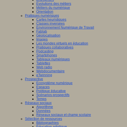
Evolutions des métiers
Métiers du numérique
Orientation
Pratiques numériques
Cartes heuristiques
Classes inversées
Environnement Numérique de Travail
Fablab
Géolocalisation
Images
Les mondes virtuels en éducation
Pratiques collaboratives
Podcasting
Smartphones
Tableaux numériques
Tablettes
Web radio
Webdocumentaire
eTwinning
Prospective
Ecosystème numérique
Espaces
Politique éducative
Scénarios prospectifs
Temps
Réseaux sociaux
Algorithme
Données
Réseaux sociaux et champ scolaire
Sélection de ressources
Bibliographies
Education artistique