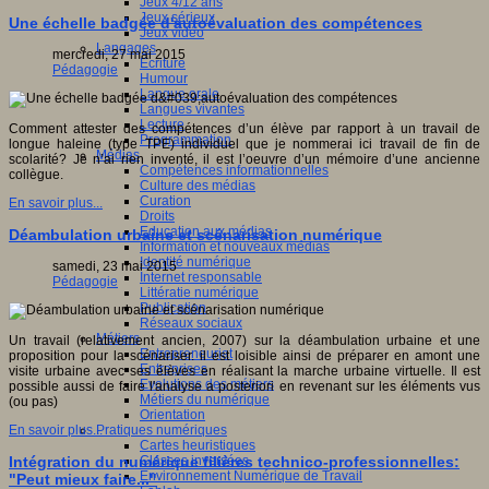
Jeux 4/12 ans
Jeux sérieux
Une échelle badgée d'autoévaluation des compétences
Jeux vidéo
Langages
mercredi, 27 mai 2015
Ecriture
Pédagogie
Humour
Langue orale
Langues vivantes
Lecture
Comment attester des compétences d’un élève par rapport à un travail de
Programmation
longue haleine (type TPE) individuel que je nommerai ici travail de fin de
Médias
scolarité? Je n’ai rien inventé, il est l’oeuvre d’un mémoire d’une ancienne
Compétences informationnelles
collègue.
Culture des médias
Curation
En savoir plus...
Droits
Education aux médias
Déambulation urbaine et scénarisation numérique
Information et nouveaux médias
Identité numérique
samedi, 23 mai 2015
Internet responsable
Pédagogie
Littératie numérique
Publication
Réseaux sociaux
Métiers
Un travail (relativement ancien, 2007) sur la déambulation urbaine et une
Entrepreneuriat
proposition pour la scénariser. il est loisible ainsi de préparer en amont une
Entreprises
visite urbaine avec ses élèves en réalisant la marche urbaine virtuelle. Il est
Evolutions des métiers
possible aussi de faire l'analyse a posteriori en revenant sur les éléments vus
Métiers du numérique
(ou pas)
Orientation
Pratiques numériques
En savoir plus...
Cartes heuristiques
Classes inversées
Intégration du numérique filières technico-professionnelles:
Environnement Numérique de Travail
"Peut mieux faire..."