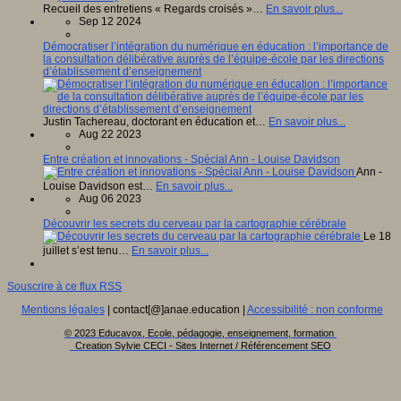
Recueil des entretiens « Regards croisés »…
En savoir plus...
Sep 12 2024
Démocratiser l’intégration du numérique en éducation : l’importance de
la consultation délibérative auprès de l’équipe-école par les directions
d’établissement d’enseignement
Justin Tachereau, doctorant en éducation et…
En savoir plus...
Aug 22 2023
Entre création et innovations - Spécial Ann - Louise Davidson
Ann -
Louise Davidson est…
En savoir plus...
Aug 06 2023
Découvrir les secrets du cerveau par la cartographie cérébrale
Le 18
juillet s’est tenu…
En savoir plus...
Souscrire à ce flux RSS
Mentions légales
| contact[@]anae.education |
Accessibilité : non conforme
© 2023 Educavox, Ecole, pédagogie, enseignement, formation
Creation Sylvie CECI - Sites Internet / Référencement SEO