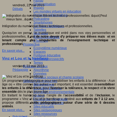
Fablab
Géolocalisation
vendredi, 22 mai 2015
Images
Débats
Les mondes virtuels en éducation
Pratiques collaboratives
Podcasting
Smartphones
Tableaux numériques
Intégration du numérique filières techniques et professionnelles.
Tablettes
Quoiqu'on en pense, le numérique est entré dans nos vies personnelles et
Web radio
professionnelles,
il est de notre devoir d’y préparer nos élèves mais et en
Webdocumentaire
tenant compte des singularités de l'enseignement technique et
eTwinning
professionnel.
Prospective
Ecosystème numérique
En savoir plus...
Espaces
Politique éducative
Vinz et Lou et le handicap
Scénarios prospectifs
Temps
vendredi, 22 mai 2015
Réseaux sociaux
Pédagogie
Algorithme
Données
Réseaux sociaux et champ scolaire
Un programme pédagogique pour sensibiliser les enfants à la différence - A un
Sélection de ressources
âge où « être comme les autres » est important, il est essentiel de
sensibiliser
Bibliographies
les enfants à la différence
, pour
favoriser la tolérance, le respect
et
le vivre
Education artistique
ensemble
dès le plus jeune âge.
Education environnementale
En traitant le handicap sous l’angle de l’
accessibilité
et de l’
inclusion
, le
Histoire
programme « Vinz et Lou et le handicap », destiné aux
enfants de 7 à 12 ans
,
Ressources citoyenneté
propose différents
outils pédagogiques autour d'une série de 6 dessins
Ressources sciences
animés
.
Sites éducatifs
En savoir plus...
Sites pédagogiques
Sites ressources
Précédent