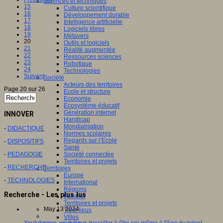
Sciences et techniques
15
Culture scientifique
16
Développement durable
17
Intelligence artificielle
18
Logiciels libres
19
Métavers
20
Outils et logiciels
21
Réalité augmentée
22
Ressources sciences
23
Robotique
24
Technologies
Suivant
Société
Acteurs des territoires
Page 20 sur 26
Ecole et structure
Economie
Ecosystème éducatif
Génération internet
INNOVER
Handicap
Mondialisation
-
DIDACTIQUE
Normes scolaires
Regards sur l’Ecole
-
DISPOSITIFS
Santé
-
PEDAGOGIE
Société connectée
Territoires et projets
-
RECHERCHE
Territoires
Europe
-
TECHNOLOGIES
International
Régions
Recherche - Les plus lus
Ruralité
Territoires et projets
May 13 2024
Tiers lieux
Villes
Youtubeuse, youtubeur, travailler à être soi-même à l'âge du talent