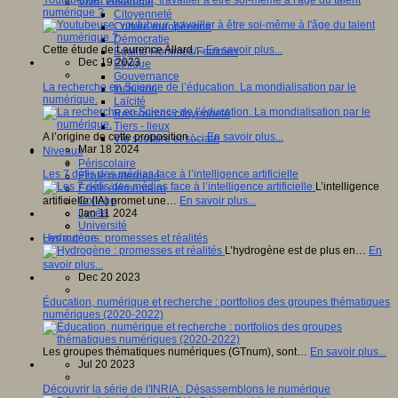
Vivre ensemble
numérique ?
Citoyenneté
Culture européenne
Démocratie
Cette étude de Laurence Allard…
En savoir plus...
Egalité Hommes/Femmes
Dec 19 2023
Ethique
Gouvernance
La recherche en Science de l’éducation. La mondialisation par le
Inclusion
numérique.
Laïcité
Ressources citoyenneté
Tiers - lieux
A l’origine de cette proposition :…
En savoir plus...
Vie scolaire et sociale
Mar 18 2024
Niveaux
Périscolaire
Les 7 défis des médias face à l’intelligence artificielle
Ecole maternelle
L’intelligence
Ecole élémentaire
artificielle (IA) promet une…
En savoir plus...
Collège
Jan 11 2024
Lycée
Université
Hydrogène : promesses et réalités
Les auteurs
L’hydrogène est de plus en…
En
savoir plus...
Dec 20 2023
Éducation, numérique et recherche : portfolios des groupes thématiques
numériques (2020-2022)
Les groupes thématiques numériques (GTnum), sont…
En savoir plus...
Jul 20 2023
Découvrir la série de l'INRIA : Désassemblons le numérique