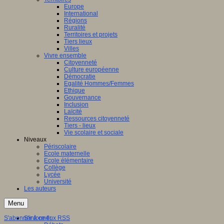
Europe
International
Régions
Ruralité
Territoires et projets
Tiers lieux
Villes
Vivre ensemble
Citoyenneté
Culture européenne
Démocratie
Egalité Hommes/Femmes
Ethique
Gouvernance
Inclusion
Laïcité
Ressources citoyenneté
Tiers - lieux
Vie scolaire et sociale
Niveaux
Périscolaire
Ecole maternelle
Ecole élémentaire
Collège
Lycée
Université
Les auteurs
Menu
S'abonner à ce flux RSS
S'informer