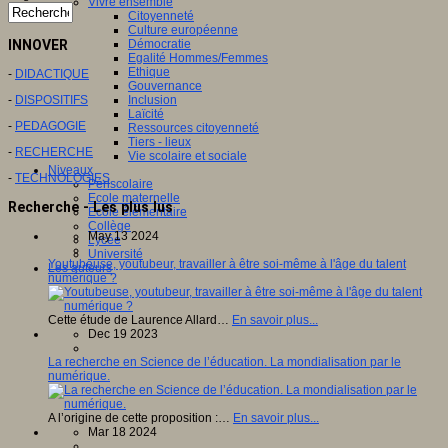
Vivre ensemble
Citoyenneté
Culture européenne
INNOVER
Démocratie
Egalité Hommes/Femmes
Ethique
-
DIDACTIQUE
Gouvernance
-
DISPOSITIFS
Inclusion
Laïcité
-
PEDAGOGIE
Ressources citoyenneté
Tiers - lieux
-
RECHERCHE
Vie scolaire et sociale
Niveaux
-
TECHNOLOGIES
Périscolaire
Ecole maternelle
Recherche - Les plus lus
Ecole élémentaire
Collège
May 13 2024
Lycée
Université
Youtubeuse, youtubeur, travailler à être soi-même à l'âge du talent
Les auteurs
numérique ?
Cette étude de Laurence Allard…
En savoir plus...
Dec 19 2023
La recherche en Science de l’éducation. La mondialisation par le
numérique.
A l’origine de cette proposition :…
En savoir plus...
Mar 18 2024