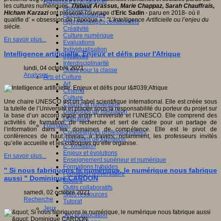
Apprendre et enseigner
les cultures numériques.
Thibaut Arassus, Marie Chappaz, Sarah Chauffrais,
Apprendre
Hicham Karzazi
ont présenté l'ouvrage d'
Eric Sadin
- paru en 2018- où il
Apprentissages
qualifie d’ « obsession de l’époque » : "
L’Intelligence Artificielle ou l’enjeu du
Apprentissages collaboratifs
siècle.
Créativité
Culture numérique
En savoir plus...
Evaluations
Individualisation
Intelligence artificielle. Enjeux et défis pour l'Afrique
Initiatives
Interdisciplinarité
lundi, 04 octobre 2021
Outils pour la classe
Analyses
Arts et Culture
Art
Cinéma
Culture
Une chaire UNESCO est un label scientifique international. Elle est créée sous
Culture et numérique
la tutelle de l’Université et placée sous la responsabilité du porteur du projet sur
Dispositifs de médiation
la base d’un accord signé entre l’université et l’UNESCO. Elle comprend des
Littérature
activités de formation, de recherche et sert de cadre pour un partage de
Formation
l’information dans les domaines de compétence. Elle est le pivot de
Compétences professionnelles
conférences de haut niveau, à travers, notamment, les professeurs invités
Dispositifs de formation
qu’elle accueille et les colloques qu’elle organise.
E- formation
Enjeux et évolutions
En savoir plus...
Enseignement supérieur et numérique
Formations hybrides
" Si nous fabriquons le numérique, le numérique nous fabrique
Formation universitaire
aussi " Dominique CARDON
Mooc’s
Outils collaboratifs
samedi, 02 octobre 2021
Sites ressources
Recherche
Tutorat
Jeux
Jeu et éducation