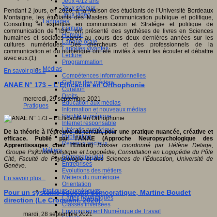
Jeux 4/12 ans
Jeux sérieux
Pendant 2 jours, en 2020, à la Maison des étudiants de l’Université Bordeaux
Jeux vidéo
Montaigne, les étudiants des Masters Communication publique et politique,
Langages
Consulting et expertise en communication et Stratégie et politique de
Ecriture
communication de l’ISIC, ont présenté des synthèses de livres en Sciences
Humour
humaines et sociales parus au cours des deux dernières années sur les
Langue orale
cultures numériques. Des chercheurs et des professionnels de la
Langues vivantes
communication et du numérique ont été invités à venir les écouter et débattre
Lecture
avec eux.(1)
Programmation
Médias
En savoir plus...
Compétences informationnelles
Culture des médias
ANAE N° 173 – L’Efficacité en Orthophonie
Curation
Droits
mercredi, 29 septembre 2021
Education aux médias
Pratiques
Information et nouveaux médias
Identité numérique
Internet responsable
Littératie numérique
De la théorie à l’épreuve du terrain, pour une pratique nuancée, créative et
Publication
efficace. Publié par l'ANAE (Approche Neuropsychologique des
Réseaux sociaux
Apprentissages chez l'Enfant)
Dossier coordonné par Hélène Delage,
Métiers
Groupe Psycholinguistique et Logopédie, Consultation en Logopédie du Pôle
Entrepreneuriat
Cité, Faculté de Psychologie et des Sciences de l’Éducation, Université de
Entreprises
Genève
.
Evolutions des métiers
Métiers du numérique
En savoir plus...
Orientation
Pratiques numériques
Pour un système éducatif démocratique, Martine Boudet
Cartes heuristiques
direction (Le Croquant, 2020)
Classes inversées
Environnement Numérique de Travail
mardi, 28 septembre 2021