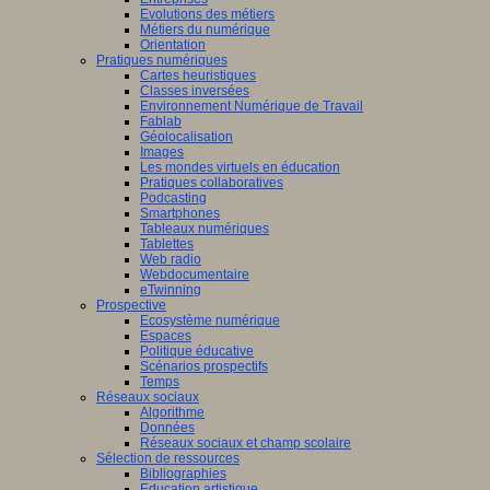
Evolutions des métiers
Métiers du numérique
Orientation
Pratiques numériques
Cartes heuristiques
Classes inversées
Environnement Numérique de Travail
Fablab
Géolocalisation
Images
Les mondes virtuels en éducation
Pratiques collaboratives
Podcasting
Smartphones
Tableaux numériques
Tablettes
Web radio
Webdocumentaire
eTwinning
Prospective
Ecosystème numérique
Espaces
Politique éducative
Scénarios prospectifs
Temps
Réseaux sociaux
Algorithme
Données
Réseaux sociaux et champ scolaire
Sélection de ressources
Bibliographies
Education artistique