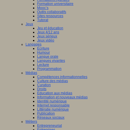
Formation universitaire
Mooc’s
Outils collaboratifs
Sites ressources
Tutorat
Jeux
Jeu et éducation
Jeux 4/12 ans
Jeux sérieux
Jeux vidéo
Langages
Ecriture
Humour
Langue orale
Langues vivantes
Lecture
Programmation
Médias
Compétences informationnelles
Culture des médias
Curation
Droits
Education aux médias
Information et nouveaux médias
Identité numérique
Internet responsable
Littératie numérique
Publication
Réseaux sociaux
Métiers
Entrepreneuriat
Entreprises