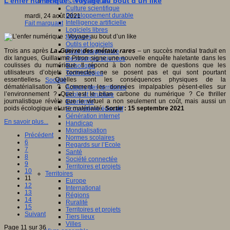
L’enfer numérique : Voyage au bout d’un like
Sciences et techniques
Culture scientifique
Développement durable
mardi, 24 août 2021
Intelligence artificielle
Fait marquant
Logiciels libres
Métavers
Outils et logiciels
Trois ans après
La Guerre des métaux rares
– un succès mondial traduit en
Réalité augmentée
dix langues, Guillaume Pitron
signe une nouvelle enquête haletante dans les
Ressources sciences
coulisses du numérique. Il répond à bon nombre de questions que les
Robotique
utilisateurs d’objets connectés ne se posent pas et qui sont pourtant
Technologies
essentielles : Quelles sont les conséquences physiques de la
Société
dématérialisation ? Comment les données impalpables pèsent-elles sur
Acteurs des territoires
l’environnement ? Quel est le bilan carbone du numérique ? Ce thriller
Ecole et structure
journalistique révèle que le virtuel a non seulement un coût, mais aussi un
Economie
poids écologique et une matérialité.
Sortie : 15 septembre 2021
Ecosystème éducatif
Génération internet
En savoir plus...
Handicap
Mondialisation
Précédent
Normes scolaires
6
Regards sur l’Ecole
7
Santé
8
Société connectée
9
Territoires et projets
10
Territoires
11
Europe
12
International
13
Régions
14
Ruralité
15
Territoires et projets
Suivant
Tiers lieux
Villes
Page 11 sur 36