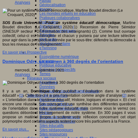
Fablab
Analyses
Géolocalisation
Images
Les mondes virtuels en éducation
Pratiques collaboratives
Podcasting
SOS Ecole Université -Pour un système éducatif démocratique
,
Martine
Smartphones
Boudet direction (Le Croquant, 2020)
(
1) Recension de Pierre Sémidor
Tableaux numériques
(SNESUP secteur FDE/Formation des enseignants) (2)
.
Comme tout ouvrage
Tablettes
collectif, celui-ci est hétérogène et chacun y puisera par une lecture sélective
Web radio
pour agir dans la perspective donnée par le sous-titre: défendre la démocratie à
Webdocumentaire
tous les niveaux de l’enseignement.
eTwinning
Prospective
En savoir plus...
Ecosystème numérique
Espaces
Dominique Odry, un examen à 360 degrés de l’orientation
Politique éducative
Scénarios prospectifs
mercredi, 22 septembre 2021
Temps
Analyses
Réseaux sociaux
Algorithme
Données
Réseaux sociaux et champ scolaire
Il y a un an,
Dominique Odry
publiait « l’évaluation dans le système
Sélection de ressources
éducatif »
[1]
. Cette fois-ci il a pris l’orientation comme angle d’analyse
[2]
avec
Bibliographies
« L’orientation dans le système éducatif, Histoire, logiques et enjeux ». Et c’est
Education artistique
encore une réussite. Son ouvrage est une synthèse des différentes questions
Education environnementale
de l’orientation dans notre système éducatif, mais comme vous le verrez ces
Histoire
questions débordent très largement de notre système. En 300 pages il vous
Ressources citoyenneté
propose un matériel propre à soutenir votre réflexion concernant cet objet
Ressources sciences
polymorphe dont certains aspects restent encore très particuliers à la France.
Sites éducatifs
En savoir plus...
Sites pédagogiques
Sites ressources