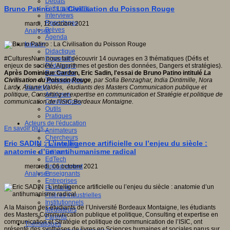
Débats
Faits marquants
Bruno Patino : La Civilisation du Poisson Rouge
Interviews
Reportages
mardi, 12 octobre 2021
Brèves
Analyses
Agenda
Innover
Didactique
Dispositifs
#CulturesNum nous fait découvrir 14 ouvrages en 3 thématiques (Défis et
Pédagogie
enjeux de société, Algorithmes et gestion des données, Dangers et stratégies).
Recherche
Après Dominique Cardon, Eric Sadin, l'essai de Bruno Patino intitulé
La
Technologies
Civilisation du Poisson Rouge
, par
Sofia Benzaghar, India Dintimille, Nora
Savoir(s)
Lardy, Ariane Valdés, étudiants des Masters Communication publique et
Analyses
politique, Consulting et expertise en communication et Stratégie et politique de
Conférences
communication de l’ISIC,Bordeaux Montaigne.
Outils
Pratiques
Acteurs de l'éducation
En savoir plus...
Animateurs
Chercheurs
Eric SADIN : L’intelligence artificielle ou l’enjeu du siècle :
Collectivités
anatomie d’un antihumanisme radical
Editeurs
EdTech
Encadrement
mercredi, 06 octobre 2021
Enseignants
Analyses
Entreprises
Etudiants
Filières industrielles
Institutionnels
A la Maison des étudiants de l’Université Bordeaux Montaigne, les étudiants
Médiateurs
des Masters Communication publique et politique, Consulting et expertise en
Parents
communication et Stratégie et politique de communication de l’ISIC, ont
Thématiques
présenté des synthèses de livres en Sciences humaines et sociales parus sur