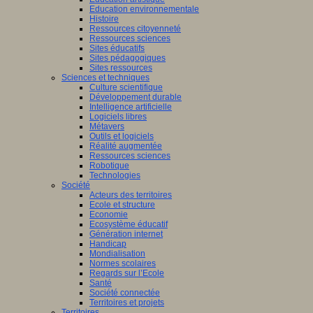
Education environnementale
Histoire
Ressources citoyenneté
Ressources sciences
Sites éducatifs
Sites pédagogiques
Sites ressources
Sciences et techniques
Culture scientifique
Développement durable
Intelligence artificielle
Logiciels libres
Métavers
Outils et logiciels
Réalité augmentée
Ressources sciences
Robotique
Technologies
Société
Acteurs des territoires
Ecole et structure
Economie
Ecosystème éducatif
Génération internet
Handicap
Mondialisation
Normes scolaires
Regards sur l’Ecole
Santé
Société connectée
Territoires et projets
Territoires