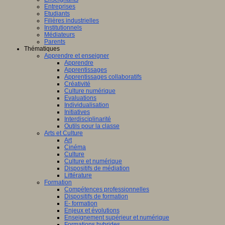
Entreprises
Etudiants
Filières industrielles
Institutionnels
Médiateurs
Parents
Thématiques
Apprendre et enseigner
Apprendre
Apprentissages
Apprentissages collaboratifs
Créativité
Culture numérique
Evaluations
Individualisation
Initiatives
Interdisciplinarité
Outils pour la classe
Arts et Culture
Art
Cinéma
Culture
Culture et numérique
Dispositifs de médiation
Littérature
Formation
Compétences professionnelles
Dispositifs de formation
E- formation
Enjeux et évolutions
Enseignement supérieur et numérique
Formations hybrides