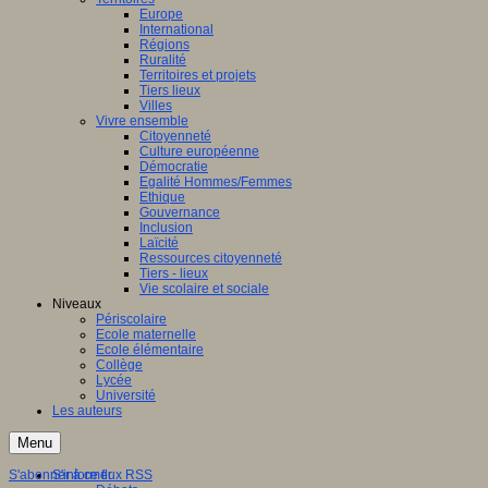
Europe
International
Régions
Ruralité
Territoires et projets
Tiers lieux
Villes
Vivre ensemble
Citoyenneté
Culture européenne
Démocratie
Egalité Hommes/Femmes
Ethique
Gouvernance
Inclusion
Laïcité
Ressources citoyenneté
Tiers - lieux
Vie scolaire et sociale
Niveaux
Périscolaire
Ecole maternelle
Ecole élémentaire
Collège
Lycée
Université
Les auteurs
Menu
S'abonner à ce flux RSS
S'informer