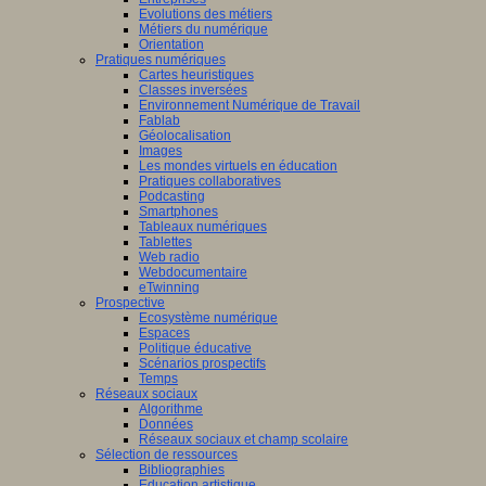
Evolutions des métiers
Métiers du numérique
Orientation
Pratiques numériques
Cartes heuristiques
Classes inversées
Environnement Numérique de Travail
Fablab
Géolocalisation
Images
Les mondes virtuels en éducation
Pratiques collaboratives
Podcasting
Smartphones
Tableaux numériques
Tablettes
Web radio
Webdocumentaire
eTwinning
Prospective
Ecosystème numérique
Espaces
Politique éducative
Scénarios prospectifs
Temps
Réseaux sociaux
Algorithme
Données
Réseaux sociaux et champ scolaire
Sélection de ressources
Bibliographies
Education artistique