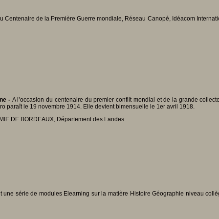
Centenaire de la Première Guerre mondiale, Réseau Canopé, Idéacom International
one -
A l’occasion du centenaire du premier conflit mondial et de la grande colle
éro paraît le 19 novembre 1914. Elle devient bimensuelle le 1er avril 1918.
IE DE BORDEAUX, Département des Landes
t une série de modules Elearning sur la matière Histoire Géographie niveau collèg