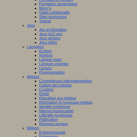
Formation universitaire
Mooc’s
Outils collaboratifs
Sites ressources
Tutorat
Jeux
Jeu et éducation
Jeux 4/12 ans
Jeux sérieux
Jeux vidéo
Langages
Ecriture
Humour
Langue orale
Langues vivantes
Lecture
Programmation
Médias
Compétences informationnelles
Culture des médias
Curation
Droits
Education aux médias
Information et nouveaux médias
Identité numérique
Internet responsable
Littératie numérique
Publication
Réseaux sociaux
Métiers
Entrepreneuriat
Entreprises