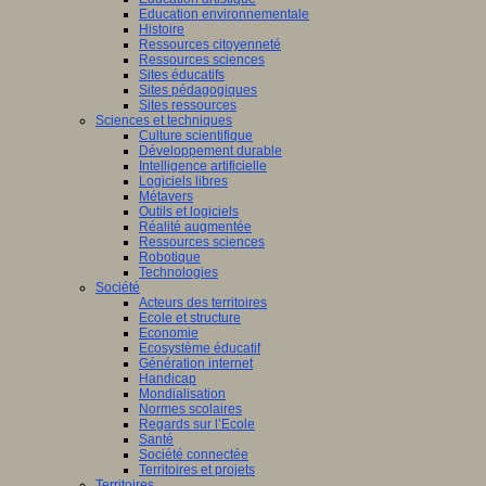
Education environnementale
Histoire
Ressources citoyenneté
Ressources sciences
Sites éducatifs
Sites pédagogiques
Sites ressources
Sciences et techniques
Culture scientifique
Développement durable
Intelligence artificielle
Logiciels libres
Métavers
Outils et logiciels
Réalité augmentée
Ressources sciences
Robotique
Technologies
Société
Acteurs des territoires
Ecole et structure
Economie
Ecosystème éducatif
Génération internet
Handicap
Mondialisation
Normes scolaires
Regards sur l’Ecole
Santé
Société connectée
Territoires et projets
Territoires