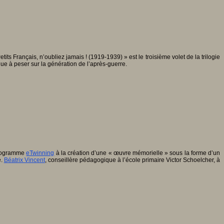
ts Français, n’oubliez jamais ! (1919-1939) » est le troisième volet de la trilogie
nue à peser sur la génération de l’après-guerre.
 programme
eTwinning
à la création d’une « œuvre mémorielle » sous la forme d’un
e.
Béatrix Vincent
, conseillère pédagogique à l’école primaire Victor Schoelcher, à