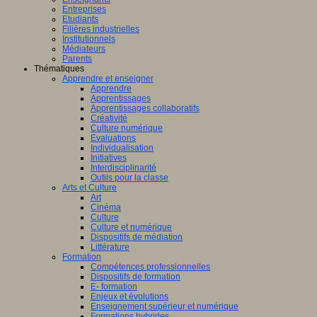
Entreprises
Etudiants
Filières industrielles
Institutionnels
Médiateurs
Parents
Thématiques
Apprendre et enseigner
Apprendre
Apprentissages
Apprentissages collaboratifs
Créativité
Culture numérique
Evaluations
Individualisation
Initiatives
Interdisciplinarité
Outils pour la classe
Arts et Culture
Art
Cinéma
Culture
Culture et numérique
Dispositifs de médiation
Littérature
Formation
Compétences professionnelles
Dispositifs de formation
E- formation
Enjeux et évolutions
Enseignement supérieur et numérique
Formations hybrides