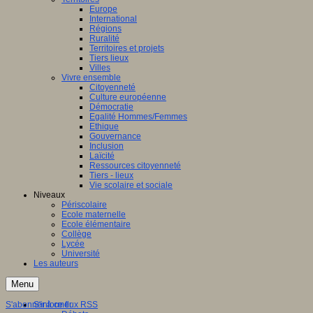
Europe
International
Régions
Ruralité
Territoires et projets
Tiers lieux
Villes
Vivre ensemble
Citoyenneté
Culture européenne
Démocratie
Egalité Hommes/Femmes
Ethique
Gouvernance
Inclusion
Laïcité
Ressources citoyenneté
Tiers - lieux
Vie scolaire et sociale
Niveaux
Périscolaire
Ecole maternelle
Ecole élémentaire
Collège
Lycée
Université
Les auteurs
Menu
S'abonner à ce flux RSS
S'informer