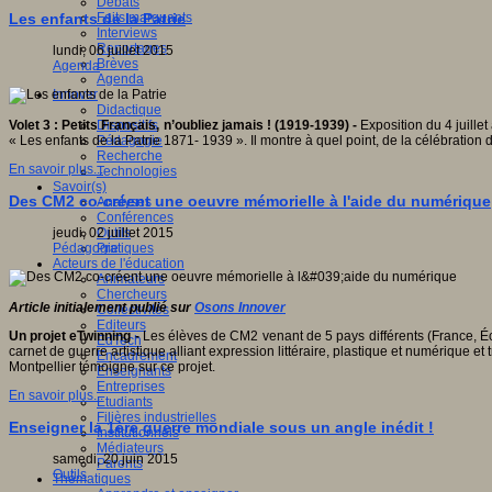
Débats
Faits marquants
Les enfants de la Patrie
Interviews
Reportages
lundi, 06 juillet 2015
Brèves
Agenda
Agenda
Innover
Didactique
Dispositifs
Volet 3 : Petits Français, n’oubliez jamais ! (1919-1939) -
Exposition du 4 juille
Pédagogie
« Les enfants de la Patrie 1871- 1939 ». Il montre à quel point, de la célébration
Recherche
En savoir plus...
Technologies
Savoir(s)
Des CM2 co-créent une oeuvre mémorielle à l'aide du numérique
Analyses
Conférences
Outils
jeudi, 02 juillet 2015
Pratiques
Pédagogie
Acteurs de l'éducation
Animateurs
Chercheurs
Article initialement publié sur
Osons Innover
Collectivités
Editeurs
Un projet eTwinning -
Les élèves de CM2 venant de 5 pays différents (France, 
EdTech
carnet de guerre artistique alliant expression littéraire, plastique et numérique e
Encadrement
Montpellier témoigne sur ce projet.
Enseignants
Entreprises
En savoir plus...
Etudiants
Filières industrielles
Enseigner la 1ère guerre mondiale sous un angle inédit !
Institutionnels
Médiateurs
samedi, 20 juin 2015
Parents
Outils
Thématiques