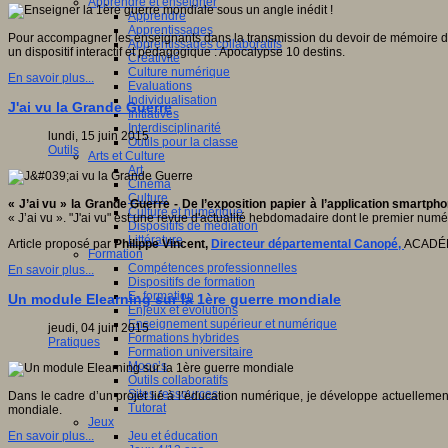
Apprendre et enseigner
Apprendre
Apprentissages
Pour accompagner les enseignants dans la transmission du devoir de mémoire du 
Apprentissages collaboratifs
un dispositif interactif et pédagogique : Apocalypse 10 destins.
Créativité
Culture numérique
En savoir plus...
Evaluations
Individualisation
J'ai vu la Grande Guerre
Initiatives
Interdisciplinarité
lundi, 15 juin 2015
Outils pour la classe
Outils
Arts et Culture
Art
Cinéma
Culture
« J’ai vu » la Grande Guerre -
De l’exposition papier à l’application smartph
Culture et numérique
« J’ai vu ». "J'ai vu" est une revue d'actualité hebdomadaire dont le premier num
Dispositifs de médiation
Littérature
Article proposé par
Philippe Vincent,
Directeur départemental Canopé,
ACADÉM
Formation
Compétences professionnelles
En savoir plus...
Dispositifs de formation
E- formation
Un module Elearning sur la 1ère guerre mondiale
Enjeux et évolutions
Enseignement supérieur et numérique
jeudi, 04 juin 2015
Formations hybrides
Pratiques
Formation universitaire
Mooc’s
Outils collaboratifs
Sites ressources
Dans le cadre d’un projet lié à l’éducation numérique, je développe actuellemen
Tutorat
mondiale.
Jeux
Jeu et éducation
En savoir plus...