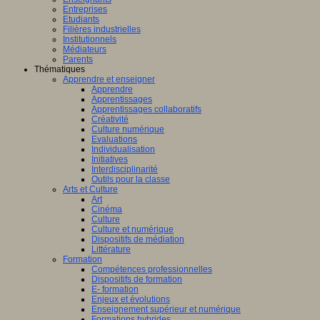
Entreprises
Etudiants
Filières industrielles
Institutionnels
Médiateurs
Parents
Thématiques
Apprendre et enseigner
Apprendre
Apprentissages
Apprentissages collaboratifs
Créativité
Culture numérique
Evaluations
Individualisation
Initiatives
Interdisciplinarité
Outils pour la classe
Arts et Culture
Art
Cinéma
Culture
Culture et numérique
Dispositifs de médiation
Littérature
Formation
Compétences professionnelles
Dispositifs de formation
E- formation
Enjeux et évolutions
Enseignement supérieur et numérique
Formations hybrides