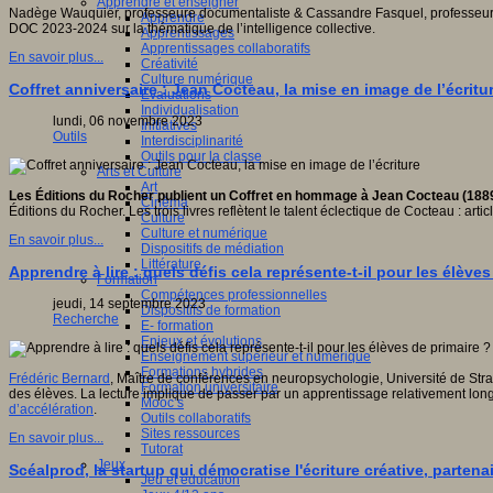
Apprendre et enseigner
Nadège Wauquier, professeure documentaliste & Cassandre Fasquel, professeure de 
Apprendre
DOC 2023-2024 sur la thématique de l’intelligence collective.
Apprentissages
Apprentissages collaboratifs
En savoir plus...
Créativité
Culture numérique
Coffret anniversaire : Jean Cocteau, la mise en image de l’écritu
Evaluations
Individualisation
lundi, 06 novembre 2023
Initiatives
Outils
Interdisciplinarité
Outils pour la classe
Arts et Culture
Art
Les Éditions du Rocher publient un Coffret en hommage à Jean Cocteau (188
Cinéma
Éditions du Rocher. Les trois livres reflètent le talent éclectique de Cocteau : arti
Culture
Culture et numérique
En savoir plus...
Dispositifs de médiation
Littérature
Apprendre à lire : quels défis cela représente-t-il pour les élèves
Formation
Compétences professionnelles
jeudi, 14 septembre 2023
Dispositifs de formation
Recherche
E- formation
Enjeux et évolutions
Enseignement supérieur et numérique
Formations hybrides
Frédéric Bernard
, Maître de conférences en neuropsychologie, Université de Str
Formation universitaire
des élèves. La lecture implique de passer par un apprentissage relativement long,
Mooc’s
d’accélération
.
Outils collaboratifs
Sites ressources
En savoir plus...
Tutorat
Jeux
Scéalprod, la startup qui démocratise l'écriture créative, partenai
Jeu et éducation