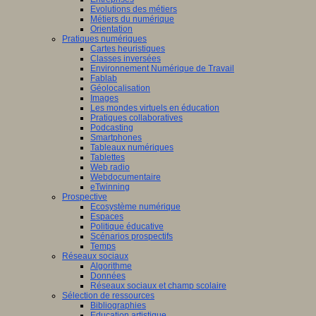
Evolutions des métiers
Métiers du numérique
Orientation
Pratiques numériques
Cartes heuristiques
Classes inversées
Environnement Numérique de Travail
Fablab
Géolocalisation
Images
Les mondes virtuels en éducation
Pratiques collaboratives
Podcasting
Smartphones
Tableaux numériques
Tablettes
Web radio
Webdocumentaire
eTwinning
Prospective
Ecosystème numérique
Espaces
Politique éducative
Scénarios prospectifs
Temps
Réseaux sociaux
Algorithme
Données
Réseaux sociaux et champ scolaire
Sélection de ressources
Bibliographies
Education artistique