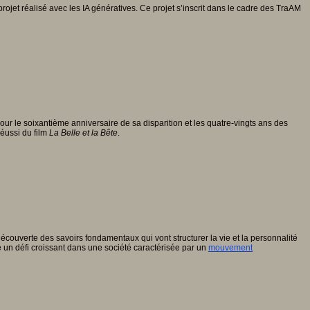
jet réalisé avec les IA génératives. Ce projet s’inscrit dans le cadre des TraAM
our le soixantième anniversaire de sa disparition et les quatre-vingts ans des
réussi du film
La Belle et la Bête
.
écouverte des savoirs fondamentaux qui vont structurer la vie et la personnalité
e un défi croissant dans une société caractérisée par un
mouvement