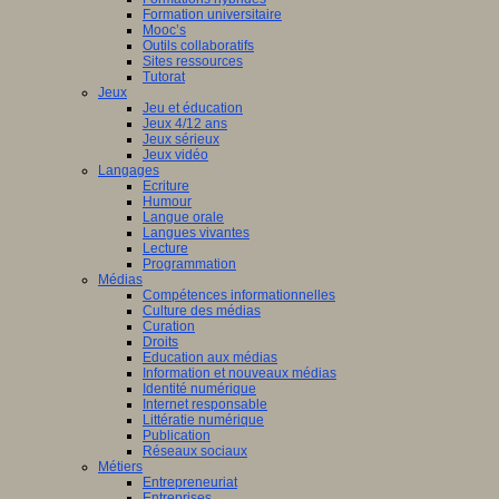
Formation universitaire
Mooc’s
Outils collaboratifs
Sites ressources
Tutorat
Jeux
Jeu et éducation
Jeux 4/12 ans
Jeux sérieux
Jeux vidéo
Langages
Ecriture
Humour
Langue orale
Langues vivantes
Lecture
Programmation
Médias
Compétences informationnelles
Culture des médias
Curation
Droits
Education aux médias
Information et nouveaux médias
Identité numérique
Internet responsable
Littératie numérique
Publication
Réseaux sociaux
Métiers
Entrepreneuriat
Entreprises