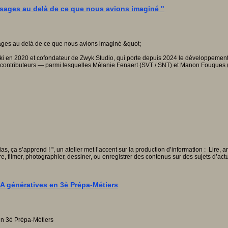
'usages au delà de ce que nous avions imaginé "
iki en 2020 et cofondateur de Zwyk Studio, qui porte depuis 2024 le développement
s contributeurs — parmi lesquelles Mélanie Fenaert (SVT / SNT) et Manon Fouques (F
ça s’apprend ! ", un atelier met l’accent sur la production d’information : Lire, ana
e, filmer, photographier, dessiner, ou enregistrer des contenus sur des sujets d’ac
s IA génératives en 3è Prépa-Métiers