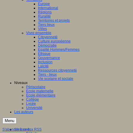
Europe
International
Régions
Ruralité
Territoires et projets
Tiers lieux
Villes
Vivre ensemble
Citoyenneté
Culture européenne
Démocratie
Egalité Hommes/Femmes
Ethique
Gouvernance
Inclusion
Laïcité
Ressources citoyenneté
Tiers - lieux
Vie scolaire et sociale
Niveaux
Périscolaire
Ecole maternelle
Ecole élémentaire
Collège
Lycée
Université
Les auteurs
Menu
S'abonner à ce flux RSS
S'informer