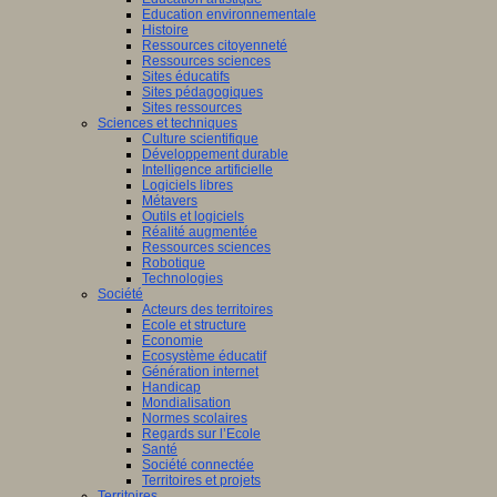
Education environnementale
Histoire
Ressources citoyenneté
Ressources sciences
Sites éducatifs
Sites pédagogiques
Sites ressources
Sciences et techniques
Culture scientifique
Développement durable
Intelligence artificielle
Logiciels libres
Métavers
Outils et logiciels
Réalité augmentée
Ressources sciences
Robotique
Technologies
Société
Acteurs des territoires
Ecole et structure
Economie
Ecosystème éducatif
Génération internet
Handicap
Mondialisation
Normes scolaires
Regards sur l’Ecole
Santé
Société connectée
Territoires et projets
Territoires