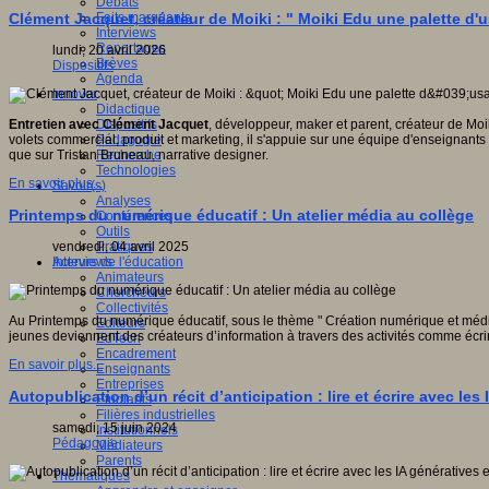
Débats
Faits marquants
Clément Jacquet, créateur de Moiki : " Moiki Edu une palette d
Interviews
Reportages
lundi, 20 avril 2026
Brèves
Dispositifs
Agenda
Innover
Didactique
Dispositifs
Entretien avec Clément Jacquet
, développeur, maker et parent, créateur de Mo
Pédagogie
volets commercial, produit et marketing, il s'appuie sur une équipe d'enseignant
Recherche
que sur Tristan Bruneau, narrative designer.
Technologies
En savoir plus...
Savoir(s)
Analyses
Printemps du numérique éducatif : Un atelier média au collège
Conférences
Outils
Pratiques
vendredi, 04 avril 2025
Acteurs de l'éducation
Interviews
Animateurs
Chercheurs
Collectivités
Au Printemps du numérique éducatif, sous le thème " Création numérique et médias, 
Editeurs
jeunes deviennent des créateurs d’information à travers des activités comme écrir
EdTech
Encadrement
En savoir plus...
Enseignants
Entreprises
Autopublication d’un récit d’anticipation : lire et écrire avec le
Etudiants
Filières industrielles
samedi, 15 juin 2024
Institutionnels
Pédagogie
Médiateurs
Parents
Thématiques