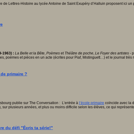
Lettres-Histoire au lycée Antoine de Saint Exupéry d’Halluin proposent ici un pro
re
9-1963) :
La Belle et la Bête
,
Poèmes
et
Théâtre de poche
,
Le Foyer des artistes
- p
cles, poèmes et pièces en un acte (écrites pour Piaf, Mistinguett…) et le journal très 
 de primaire ?
asbourg publie sur The Conversation : L’entrée à
l’école primaire
coïncide avec la d
 sur plusieurs années, et plus ou moins difficile selon les élèves, ce qui représent
re du défi "Écris ta série!"